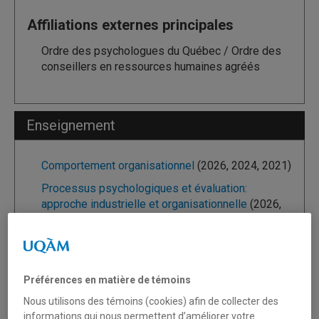
Affiliations externes principales
Ordre des psychologues du Québec / Ordre des
conseillers en ressources humaines agréés
Enseignement
Comportement organisationnel
(2026, 2024, 2021)
Processus psychologiques et évaluation:
approche industrielle et organisationnelle
(2026,
2025, 2024, 2023, 2022)
Attitudes et comportements
(2026, 2025, 2024)
Approche industrielle et organisationnelle à
l'intervention
(2025, 2023)
Préférences en matière de témoins
Nous utilisons des témoins (cookies) afin de collecter des
Diagnostic en gestion des ressources humaines
informations qui nous permettent d’améliorer votre