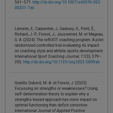
541–571.
http://dx.doi.org/10.1007/s43076-022-
00201-7
.
Lemelin, E., Carpentier, J., Gadoury, S., Petit, É.,
Richard, J.-P., Forest, J., Joussemet, M. et Mageau,
G. A. (2024). The reROOT coaching program: A pilot
randomized controlled trial evaluating its impact
on coaching style and athlete sports development.
International Sport Coaching Journal
,
11
(3), 379–
392.
http://dx.doi.org/10.1123/iscj.2022-0099
.
Gradito Dubord, M.-A. et Forest, J. (2023).
Focussing on strengths or weaknesses? Using
self-determination theory to explain why a
strengths-based approach has more impact on
optimal functioning than deficit correction.
International Journal of Applied Positive