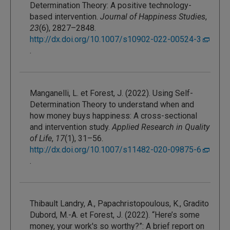
Determination Theory: A positive technology-
based intervention.
Journal of Happiness Studies
,
23
(6), 2827–2848.
http://dx.doi.org/10.1007/s10902-022-00524-3
.
Manganelli, L. et Forest, J. (2022). Using Self-
Determination Theory to understand when and
how money buys happiness: A cross-sectional
and intervention study.
Applied Research in Quality
of Life
,
17
(1), 31–56.
http://dx.doi.org/10.1007/s11482-020-09875-6
.
Thibault Landry, A., Papachristopoulous, K., Gradito
Dubord, M.-A. et Forest, J. (2022). “Here’s some
money, your work's so worthy?”: A brief report on