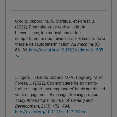
Gradito Dubord, M.-A., Martin, L. et Forest, J.
(2022). Bien faire et se tenir en joie : la
bienveillance, les motivations et les
comportements des travailleurs à la lumière de la
théorie de l’autodétermination.
Ad machina
, (6),
66–86.
http://dx.doi.org/10.1522/radm.no6.1505
.
Jungert, T., Gradito Dubord, M.-A., Högberg, M. et
Forest, J. (2022). Can managers be trained to
further support their employees’ basic needs and
work engagement: A manager training program
study.
International Journal of Training and
Development
,
26
(3), 472–494.
http://dx.doi.org/10.1111/ijtd.12267
.