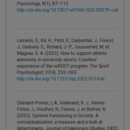
Psychology
,
8
(1), 87–113.
http://dx.doi.org/10.1007/s41042-022-00079-x
.
Lemelin, E., Kil, H., Petit, É., Carpentier, J., Forest,
J., Gadoury, S., Richard, J.-P., Joussemet, M. et
Mageau. G. A. (2023). How to support athlete
autonomy in university sports: Coaches’
experience of the reROOT program.
The Sport
Psychologist
,
37
(4), 253–265.
http://dx.doi.org/10.1123/tsp.2022-0124
.
Chénard-Poirier, L.A., Vallerand, R. J., Verner-
Fillion, J., Houlfort, N., Forest, J. et Rinfret, N.
(2023). Optimal Functioning in Society: A
conceptualization, a measure and a look at
determinants.
Journal of Happiness Studies
,
24
(2),