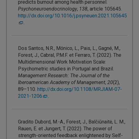
predicts burnout among health personnel.
Psychoneuroendocrinology
,
138
, article 105645.
http://dx.doi.org/10.1016/j.psyneuen.2021.105645
.
Dos Santos, N.R., Mónico, L., Pais, L., Gagné, M.,
Forest, J., Cabral, P.M.F. et Ferraro, T. (2022). The
Multidimensional Work Motivation Scale:
Psychometric studies in Portugal and Brazil.
Management Research: The Journal of the
Iberoamerican Academy of Management
,
20
(2),
89–110.
http://dx.doi.org/10.1108/MRJIAM-07-
2021-1206
.
Gradito Dubord, M.-A., Forest, J., Balčiūnaitė, L. M.,
Rauen, E. et Jungert, T. (2022). The power of
strength-oriented feedback enlightened by Self-