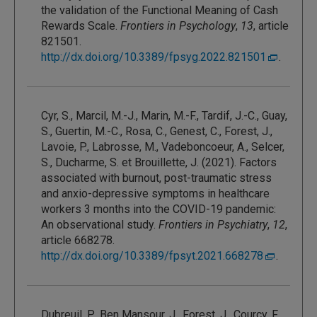
the validation of the Functional Meaning of Cash
Rewards Scale.
Frontiers in Psychology
,
13
, article
821501.
http://dx.doi.org/10.3389/fpsyg.2022.821501
.
Cyr, S., Marcil, M.-J., Marin, M.-F., Tardif, J.-C., Guay,
S., Guertin, M.-C., Rosa, C., Genest, C., Forest, J.,
Lavoie, P., Labrosse, M., Vadeboncoeur, A., Selcer,
S., Ducharme, S. et Brouillette, J. (2021). Factors
associated with burnout, post-traumatic stress
and anxio-depressive symptoms in healthcare
workers 3 months into the COVID-19 pandemic:
An observational study.
Frontiers in Psychiatry
,
12
,
article 668278.
http://dx.doi.org/10.3389/fpsyt.2021.668278
.
Dubreuil, P., Ben Mansour, J., Forest, J., Courcy, F.