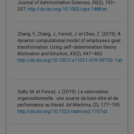
Journal of Administrative Sciences
,
36
(2), 193–
207.
http://dx.doi.org/10.1002/cjas.1488
.
Zhang, Y., Zhang, J., Forest, J. et Chen, Z. (2019). A
dynamic computational model of employees goal
transformation: Using self-determination theory.
Motivation and Emotion
,
43
(3), 447–460.
http://dx.doi.org/10.1007/s11031-019-09753-1
.
Salhi, M. et Forest, J. (2019). La valorisation
organisationnelle : une source de bien-être et de
performance au travail.
Ad Machina
, (3), 177–195.
http://dx.doi.org/10.1522/radm.no3.1107
.