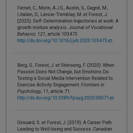
Fernet, C., Morin, A.J.S., Austin, S., Gagné, M.,
Litalien, D., Lavoie-Tremblay, M. et Forest, J.
(2020). Self-Determination trajectories at work: A
growth mixture analysis.
Journal of Vocational
Behavior
,
121
, article 103473.
http://dx.doi.org/10.1016/j.jvb.2020.103473
.
Berg, S., Forest, J. et Stenseng, F. (2020). When
Passion Does Not Change, but Emotions Do:
Testing a Social Media Intervention Related to
Exercise Activity Engagement.
Frontiers in
Psychology
,
11
, article 71.
http://dx.doi.org/10.3389/fpsyg.2020.00071
.
Girouard, S. et Forest, J. (2019). A Career Path
Leading to Well-being and Success.
Canadian