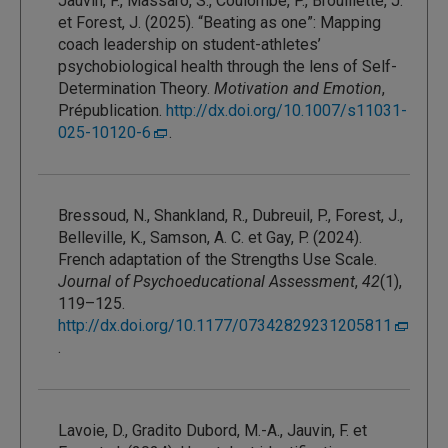
Jauvin, F., Massaro, S., Coulombe, P., Brouillette, J.
et Forest, J. (2025). “Beating as one”: Mapping
coach leadership on student-athletes’
psychobiological health through the lens of Self-
Determination Theory.
Motivation and Emotion
,
Prépublication.
http://dx.doi.org/10.1007/s11031-
025-10120-6
.
Bressoud, N., Shankland, R., Dubreuil, P., Forest, J.,
Belleville, K., Samson, A. C. et Gay, P. (2024).
French adaptation of the Strengths Use Scale.
Journal of Psychoeducational Assessment
,
42
(1),
119–125.
http://dx.doi.org/10.1177/07342829231205811
.
Lavoie, D., Gradito Dubord, M.-A., Jauvin, F. et