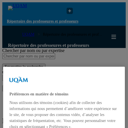
Répertoire des professeures et professeurs
UQAM
Répertoire des professeures et prof...
Répertoire des professeures et professeurs
Chercher par nom ou par expertise
Soumettre la recherche
Chercher par nom ou par expertise
Soumettre la recherche
Préférences en matière de témoins
Liste des professeures et professeurs par départements et
Nous utilisons des témoins (cookies) afin de collecter des
écoles
Mettre à jour votre fiche
informations qui nous permettent d’améliorer votre expérience sur
le site, de vous proposer des contenus vidéo, d’analyser les
François Audet
statistiques de fréquentation, etc. Vous pouvez personnaliser votre
choix en sélectionnant « Préférences ».