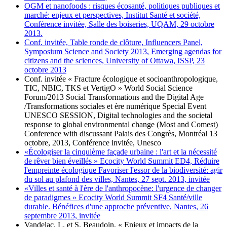
OGM et nanofoods : risques écosanté, politiques publiques et
marché: enjeux et perspectives, Institut Santé et société,
Conférence invitée, Salle des boiseries, UQAM, 29 octobre
2013.
Conf. invitée, Table ronde de clôture, Influencers Panel,
Symposium Science and Society 2013, Emerging agendas for
citizens and the sciences, University of Ottawa, ISSP, 23
octobre 2013
Conf. invitée « Fracture écologique et socioanthropologique,
TIC, NBIC, TKS et VertigO » World Social Science
Forum/2013 Social Transformations and the Digital Age
/Transformations sociales et ère numérique Special Event
UNESCO SESSION, Digital technologies and the societal
response to global environmental change (Most and Comest)
Conference with discussant Palais des Congrès, Montréal 13
octobre, 2013, Conférence invitée, Unesco
«Écologiser la cinquième façade urbaine : l'art et la nécessité
de rêver bien éveillés » Ecocity World Summit ED4, Réduire
l'empreinte écologique Favoriser l'essor de la biodiversité: agir
du sol au plafond des villes, Nantes, 27 sept. 2013, invitée
«Villes et santé à l'ère de l'anthropocène: l'urgence de changer
de paradigmes » Ecocity World Summit SF4 Santé/ville
durable. Bénéfices d'une approche préventive, Nantes, 26
septembre 2013, invitée
Vandelac, L. et S. Beaudoin, « Enjeux et impacts de la