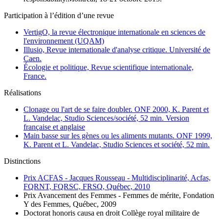
Participation à l’édition d’une revue
VertigO, la revue électronique internationale en sciences de
l'environnement (UQAM)
Illusio, Revue internationale d'analyse critique. Université de
Caen.
Écologie et politique, Revue scientifique internationale,
France.
Réalisations
Clonage ou l'art de se faire doubler. ONF 2000, K. Parent et
L. Vandelac, Studio Sciences/société, 52 min. Version
française et anglaise
Main basse sur les gènes ou les aliments mutants. ONF 1999,
K. Parent et L. Vandelac, Studio Sciences et société, 52 min.
Distinctions
Prix ACFAS - Jacques Rousseau - Multidisciplinarité, Acfas,
FQRNT, FQRSC, FRSQ, Québec, 2010
Prix Avancement des Femmes - Femmes de mérite, Fondation
Y des Femmes, Québec, 2009
Doctorat honoris causa en droit Collège royal militaire de