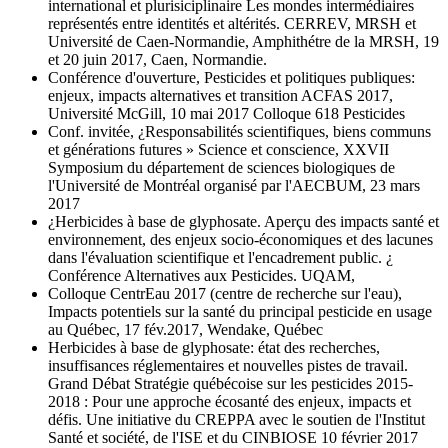
international et plurisiciplinaire Les mondes intermédiaires
représentés entre identités et altérités. CERREV, MRSH et
Université de Caen-Normandie, Amphithétre de la MRSH, 19
et 20 juin 2017, Caen, Normandie.
Conférence d'ouverture, Pesticides et politiques publiques:
enjeux, impacts alternatives et transition ACFAS 2017,
Université McGill, 10 mai 2017 Colloque 618 Pesticides
Conf. invitée, ¿Responsabilités scientifiques, biens communs
et générations futures » Science et conscience, XXVII
Symposium du département de sciences biologiques de
l'Université de Montréal organisé par l'AECBUM, 23 mars
2017
¿Herbicides à base de glyphosate. Aperçu des impacts santé et
environnement, des enjeux socio-économiques et des lacunes
dans l'évaluation scientifique et l'encadrement public. ¿
Conférence Alternatives aux Pesticides. UQAM,
Colloque CentrEau 2017 (centre de recherche sur l'eau),
Impacts potentiels sur la santé du principal pesticide en usage
au Québec, 17 fév.2017, Wendake, Québec
Herbicides à base de glyphosate: état des recherches,
insuffisances réglementaires et nouvelles pistes de travail.
Grand Débat Stratégie québécoise sur les pesticides 2015-
2018 : Pour une approche écosanté des enjeux, impacts et
défis. Une initiative du CREPPA avec le soutien de l'Institut
Santé et société, de l'ISE et du CINBIOSE 10 février 2017