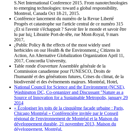
S.Net International Conference 2015. From nanotechnologies
to emerging technologies: toward a global responsibility,
Montreal, Canada Oct 18-21, 2015.
Conférence lancement du numéro de la Revue Liberté
Progrès et catastrophe sur l'article central de ce numéro 315
¿Et si l'avenir s'échappait ? Savoir lire le monde et savoir être
lu par lui¿ Librairie Port-de-tête, rue Mont-Royal, 9 mars
2017,
¿Public Policy & the effects of the most widely used
herbicides on our Health & the Environment.¿ Citizens in
Action, An Alternative Globalization Organization April 11,
2017, Concordia University,
Table ronde d'ouverture Assemblée générale de la
Commission canadienne pour l'UNESCO, Droits de
l'humanité et des générations futures, Crises du climat, de la
biodiversité et des évènements majeurs. Montréal, Hotel,
National Council for Science and the Environment (NCSE),
Washington DC, Co-organizer and Discussant "Nature as a
Source of Innovation for a Sustainable Metropolis, january 29
2014
« Écologiser les toits de la cinquième façade urbaine : Paris,
Chicago Montréal » Conférencière invitée par le Conseil
régional de l'environnement de Montréal et la Maison du
développement durable, 21 novembre 2013, Maison du
développement, Montréal,