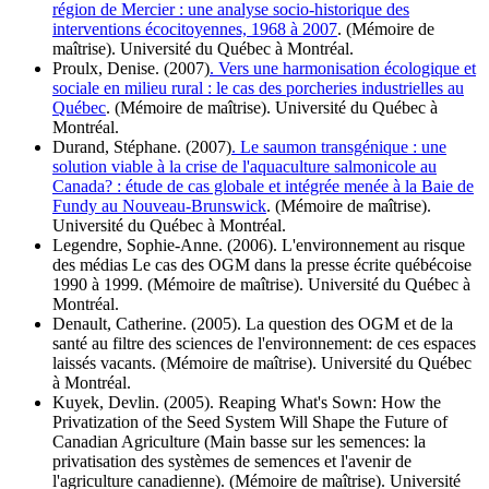
région de Mercier : une analyse socio-historique des
interventions écocitoyennes, 1968 à 2007
. (Mémoire de
maîtrise). Université du Québec à Montréal.
Proulx, Denise. (2007)
. Vers une harmonisation écologique et
sociale en milieu rural : le cas des porcheries industrielles au
Québec
. (Mémoire de maîtrise). Université du Québec à
Montréal.
Durand, Stéphane. (2007)
. Le saumon transgénique : une
solution viable à la crise de l'aquaculture salmonicole au
Canada? : étude de cas globale et intégrée menée à la Baie de
Fundy au Nouveau-Brunswick
. (Mémoire de maîtrise).
Université du Québec à Montréal.
Legendre, Sophie-Anne. (2006). L'environnement au risque
des médias Le cas des OGM dans la presse écrite québécoise
1990 à 1999. (Mémoire de maîtrise). Université du Québec à
Montréal.
Denault, Catherine. (2005). La question des OGM et de la
santé au filtre des sciences de l'environnement: de ces espaces
laissés vacants. (Mémoire de maîtrise). Université du Québec
à Montréal.
Kuyek, Devlin. (2005). Reaping What's Sown: How the
Privatization of the Seed System Will Shape the Future of
Canadian Agriculture (Main basse sur les semences: la
privatisation des systèmes de semences et l'avenir de
l'agriculture canadienne). (Mémoire de maîtrise). Université