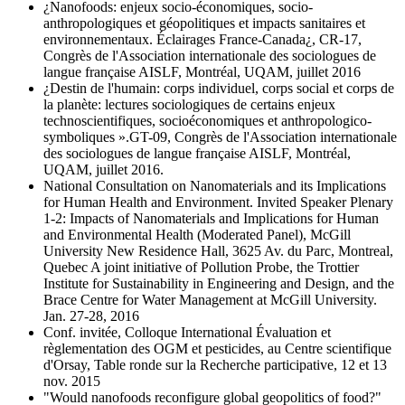
¿Nanofoods: enjeux socio-économiques, socio-
anthropologiques et géopolitiques et impacts sanitaires et
environnementaux. Éclairages France-Canada¿, CR-17,
Congrès de l'Association internationale des sociologues de
langue française AISLF, Montréal, UQAM, juillet 2016
¿Destin de l'humain: corps individuel, corps social et corps de
la planète: lectures sociologiques de certains enjeux
technoscientifiques, socioéconomiques et anthropologico-
symboliques ».GT-09, Congrès de l'Association internationale
des sociologues de langue française AISLF, Montréal,
UQAM, juillet 2016.
National Consultation on Nanomaterials and its Implications
for Human Health and Environment. Invited Speaker Plenary
1-2: Impacts of Nanomaterials and Implications for Human
and Environmental Health (Moderated Panel), McGill
University New Residence Hall, 3625 Av. du Parc, Montreal,
Quebec A joint initiative of Pollution Probe, the Trottier
Institute for Sustainability in Engineering and Design, and the
Brace Centre for Water Management at McGill University.
Jan. 27-28, 2016
Conf. invitée, Colloque International Évaluation et
règlementation des OGM et pesticides, au Centre scientifique
d'Orsay, Table ronde sur la Recherche participative, 12 et 13
nov. 2015
"Would nanofoods reconfigure global geopolitics of food?"