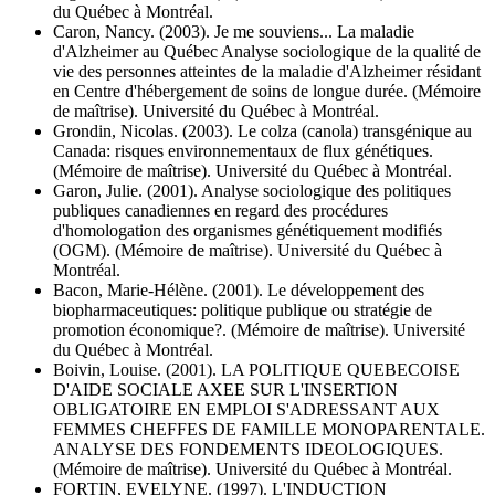
du Québec à Montréal.
Caron, Nancy. (2003). Je me souviens... La maladie
d'Alzheimer au Québec Analyse sociologique de la qualité de
vie des personnes atteintes de la maladie d'Alzheimer résidant
en Centre d'hébergement de soins de longue durée. (Mémoire
de maîtrise). Université du Québec à Montréal.
Grondin, Nicolas. (2003). Le colza (canola) transgénique au
Canada: risques environnementaux de flux génétiques.
(Mémoire de maîtrise). Université du Québec à Montréal.
Garon, Julie. (2001). Analyse sociologique des politiques
publiques canadiennes en regard des procédures
d'homologation des organismes génétiquement modifiés
(OGM). (Mémoire de maîtrise). Université du Québec à
Montréal.
Bacon, Marie-Hélène. (2001). Le développement des
biopharmaceutiques: politique publique ou stratégie de
promotion économique?. (Mémoire de maîtrise). Université
du Québec à Montréal.
Boivin, Louise. (2001). LA POLITIQUE QUEBECOISE
D'AIDE SOCIALE AXEE SUR L'INSERTION
OBLIGATOIRE EN EMPLOI S'ADRESSANT AUX
FEMMES CHEFFES DE FAMILLE MONOPARENTALE.
ANALYSE DES FONDEMENTS IDEOLOGIQUES.
(Mémoire de maîtrise). Université du Québec à Montréal.
FORTIN, EVELYNE. (1997). L'INDUCTION