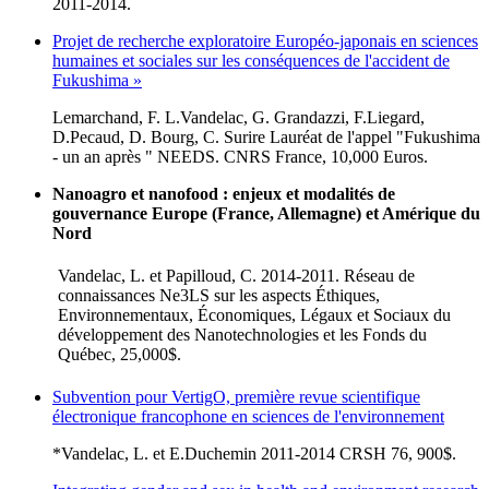
2011-2014.
Projet de recherche exploratoire Européo-japonais en sciences
humaines et sociales sur les conséquences de l'accident de
Fukushima »
Lemarchand, F. L.Vandelac, G. Grandazzi, F.Liegard,
D.Pecaud, D. Bourg, C. Surire Lauréat de l'appel "Fukushima
- un an après " NEEDS. CNRS France, 10,000 Euros.
Nanoagro et nanofood : enjeux et modalités de
gouvernance Europe (France, Allemagne) et Amérique du
Nord
Vandelac, L. et Papilloud, C. 2014-2011. Réseau de
connaissances Ne3LS sur les aspects Éthiques,
Environnementaux, Économiques, Légaux et Sociaux du
développement des Nanotechnologies et les Fonds du
Québec, 25,000$.
Subvention pour VertigO, première revue scientifique
électronique francophone en sciences de l'environnement
*Vandelac, L. et E.Duchemin 2011-2014 CRSH 76, 900$.