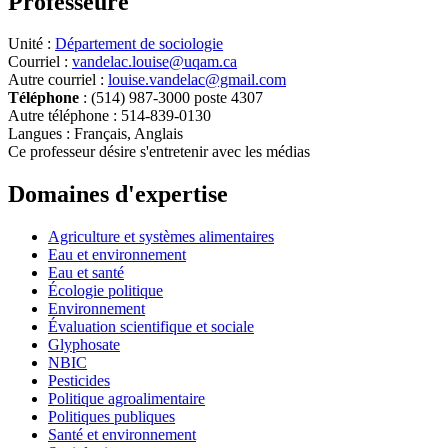
Professeure
Unité
:
Département de sociologie
Courriel
:
vandelac.louise@uqam.ca
Autre courriel
:
louise.vandelac@gmail.com
Téléphone
: (514) 987-3000 poste 4307
Autre téléphone
: 514-839-0130
Langues
: Français, Anglais
Ce professeur désire s'entretenir avec les médias
Domaines d'expertise
Agriculture et systèmes alimentaires
Eau et environnement
Eau et santé
Écologie politique
Environnement
Évaluation scientifique et sociale
Glyphosate
NBIC
Pesticides
Politique agroalimentaire
Politiques publiques
Santé et environnement