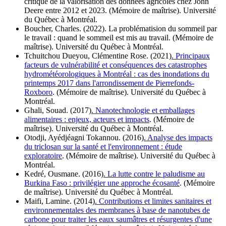
critique de la valorisation des données agricoles chez John
Deere entre 2012 et 2023. (Mémoire de maîtrise). Université
du Québec à Montréal.
Boucher, Charles. (2022). La problématision du sommeil par
le travail : quand le sommeil est mis au travail. (Mémoire de
maîtrise). Université du Québec à Montréal.
Tchuitchou Dueyou, Clémentine Rose. (2021)
. Principaux
facteurs de vulnérabilité et conséquences des catastrophes
hydrométéorologiques à Montréal : cas des inondations du
printemps 2017 dans l'arrondissement de Pierrefonds-
Roxboro
. (Mémoire de maîtrise). Université du Québec à
Montréal.
Ghali, Souad. (2017)
. Nanotechnologie et emballages
alimentaires : enjeux, acteurs et impacts
. (Mémoire de
maîtrise). Université du Québec à Montréal.
Otodji, Ayédjéagni Tokannou. (2016)
. Analyse des impacts
du triclosan sur la santé et l'environnement : étude
exploratoire
. (Mémoire de maîtrise). Université du Québec à
Montréal.
Kedré, Ousmane. (2016)
. La lutte contre le paludisme au
Burkina Faso : privilégier une approche écosanté
. (Mémoire
de maîtrise). Université du Québec à Montréal.
Maifi, Lamine. (2014)
. Contributions et limites sanitaires et
environnementales des membranes à base de nanotubes de
carbone pour traiter les eaux saumâtres et résurgentes d'une