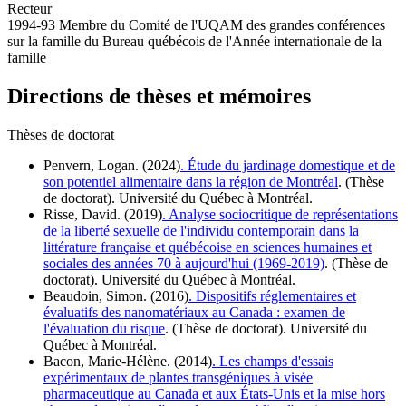
Recteur
1994-93 Membre du Comité de l'UQAM des grandes conférences
sur la famille du Bureau québécois de l'Année internationale de la
famille
Directions de thèses et mémoires
Thèses de doctorat
Penvern, Logan. (2024)
. Étude du jardinage domestique et de
son potentiel alimentaire dans la région de Montréal
. (Thèse
de doctorat). Université du Québec à Montréal.
Risse, David. (2019)
. Analyse sociocritique de représentations
de la liberté sexuelle de l'individu contemporain dans la
littérature française et québécoise en sciences humaines et
sociales des années 70 à aujourd'hui (1969-2019)
. (Thèse de
doctorat). Université du Québec à Montréal.
Beaudoin, Simon. (2016)
. Dispositifs réglementaires et
évaluatifs des nanomatériaux au Canada : examen de
l'évaluation du risque
. (Thèse de doctorat). Université du
Québec à Montréal.
Bacon, Marie-Hélène. (2014)
. Les champs d'essais
expérimentaux de plantes transgéniques à visée
pharmaceutique au Canada et aux États-Unis et la mise hors