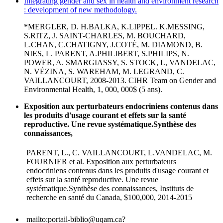
Integrating gender and sex in health and environment research
: development of new methodology.
*MERGLER, D. H.BALKA, K.LIPPEL. K.MESSING,
S.RITZ, J. SAINT-CHARLES, M. BOUCHARD,
L.CHAN, C.CHATIGNY, J.COTÉ, M. DIAMOND, B.
NIES, L. PARENT, A.PHILIBERT, S.PHILIPS, N.
POWER, A. SMARGIASSY, S. STOCK, L, VANDELAC,
N. VÉZINA, S. WAREHAM, M. LEGRAND, C.
VAILLANCOURT, 2008-2013. CIHR Team on Gender and
Environmental Health, 1, 000, 000$ (5 ans).
Exposition aux perturbateurs endocriniens contenus dans
les produits d'usage courant et effets sur la santé
reproductive. Une revue systématique.Synthèse des
connaissances,
PARENT, L., C. VAILLANCOURT, L.VANDELAC, M.
FOURNIER et al. Exposition aux perturbateurs
endocriniens contenus dans les produits d'usage courant et
effets sur la santé reproductive. Une revue
systématique.Synthèse des connaissances, Instituts de
recherche en santé du Canada, $100,000, 2014-2015
mailto:portail-biblio@uqam.ca?