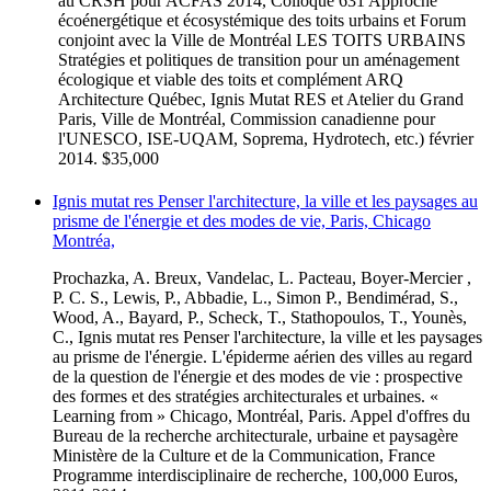
au CRSH pour ACFAS 2014, Colloque 631 Approche
écoénergétique et écosystémique des toits urbains et Forum
conjoint avec la Ville de Montréal LES TOITS URBAINS
Stratégies et politiques de transition pour un aménagement
écologique et viable des toits et complément ARQ
Architecture Québec, Ignis Mutat RES et Atelier du Grand
Paris, Ville de Montréal, Commission canadienne pour
l'UNESCO, ISE-UQAM, Soprema, Hydrotech, etc.) février
2014. $35,000
Ignis mutat res Penser l'architecture, la ville et les paysages au
prisme de l'énergie et des modes de vie, Paris, Chicago
Montréa,
Prochazka, A. Breux, Vandelac, L. Pacteau, Boyer-Mercier ,
P. C. S., Lewis, P., Abbadie, L., Simon P., Bendimérad, S.,
Wood, A., Bayard, P., Scheck, T., Stathopoulos, T., Younès,
C., Ignis mutat res Penser l'architecture, la ville et les paysages
au prisme de l'énergie. L'épiderme aérien des villes au regard
de la question de l'énergie et des modes de vie : prospective
des formes et des stratégies architecturales et urbaines. «
Learning from » Chicago, Montréal, Paris. Appel d'offres du
Bureau de la recherche architecturale, urbaine et paysagère
Ministère de la Culture et de la Communication, France
Programme interdisciplinaire de recherche, 100,000 Euros,