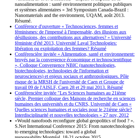
nanoalimentation : santé environnement politiques publiques
et systèmes alimentaires » 3rd Symposium Canada-Brazil :
Nanomaterials and the environment, UQAM, août 2013.
Résumé.
Conférence d'ouverture « Technosciences, femmes et
féminismes: de l'impensé à l'impensable, des illusions aux
désillusions, des contributions aux alternatives? » Université
féministe d'été 2013, Université Laval Technologies:
libération ou exploitation des femmes? Résumé
Conférencière invitée « Alimentation, santé et environnement:
broyés par la convergence économique et technoscientifique
», Colloque Convergence NBIC (nanotechnologies,
biotechnologies, technologies de l'information et
neurosciences) et enjeux sociaux et anthropologiques. Pôle
risque de la MRSH de l'université de Caen et Groupe de
travail 09 de l'AISLF, Caen 28 et 29 mai 2013. Résumé
Conférencière invitée "Les Sciences humaines au 21ième
siècle, Premier colloque des Maisons de recherche en sciences
humaines des universités et du CNRS, Université de Caen «
Quelles sciences humaines et sociales pour le 21ième siècle?
Interdisciplinarité et nouvelles technologies » 27 nov, 2012
«Would nanofoods reconfigure global geopolitics of food ? ».
S.Net International Conference 2015: From nanotechnologies
to emerging technologies: toward a global
responsability.Montréal, 18-21 octobre 2015.