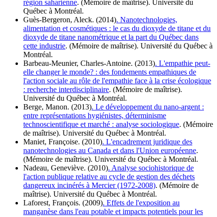
région saharienne
. (Mémoire de maîtrise). Université du
Québec à Montréal.
Guès-Bergeron, Aleck. (2014)
. Nanotechnologies,
alimentation et cosmétiques : le cas du dioxyde de titane et du
dioxyde de titane nanométrique et la part du Québec dans
cette industrie
. (Mémoire de maîtrise). Université du Québec à
Montréal.
Barbeau-Meunier, Charles-Antoine. (2013)
. L'empathie peut-
elle changer le monde? : des fondements empathiques de
l'action sociale au rôle de l'empathie face à la crise écologique
: recherche interdisciplinaire
. (Mémoire de maîtrise).
Université du Québec à Montréal.
Berge, Manon. (2013)
. Le développement du nano-argent :
entre représentations hygiénistes, déterminisme
technoscientifique et marché : analyse sociologique
. (Mémoire
de maîtrise). Université du Québec à Montréal.
Maniet, Françoise. (2010)
. L'encadrement juridique des
nanotechnologies au Canada et dans l'Union européenne
.
(Mémoire de maîtrise). Université du Québec à Montréal.
Nadeau, Geneviève. (2010)
. Analyse sociohistorique de
l'action publique relative au cycle de gestion des déchets
dangereux incinérés à Mercier (1972-2008)
. (Mémoire de
maîtrise). Université du Québec à Montréal.
Laforest, François. (2009)
. Effets de l'exposition au
manganèse dans l'eau potable et impacts potentiels pour les