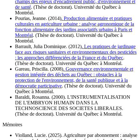
champs des enjeux d'encadrement public, d'environnement et
de santé
. (Thèse de doctorat). Université du Québec à
Montréal.
Pourias, Jeanne. (2014)
. Production alimentaire et pratiques
culturales en agriculture urbaine : analyse agronomique de la
fonction alimentaire des jardins associatifs urbains à Paris et
Montréal
. (Thèse de doctorat). Université du Québec à
Montréal.
Barrault, Julia Dominique. (2012)
. Les pratiques de jardinage
face aux risques sanitaires et environnementaux des pesticides
: les approches différenciées de la France et du Québec
.
(Thèse de doctorat). Université du Québec à Montréal.
Gareau, Priscilla. (2008)
. Gouvernance environnementale et
gestion intégrée des déchets au Québec : obstacles à la
protection de l'environnement, de la santé publique et à la
démocratie participative
. (Thèse de doctorat). Université du
Québec à Montréal.
Baraldi, Rosanna. (2000). L'INSTRUMENTALISATION
DE L'EMBRYON HUMAIN DANS LA
TECHNOSCIENCE DES SOCIETES LIBERALES.
(Thèse de doctorat). Université du Québec à Montréal.
Mémoires
Violland, Lucie. (2025). Agriculture par abonnement : analyse