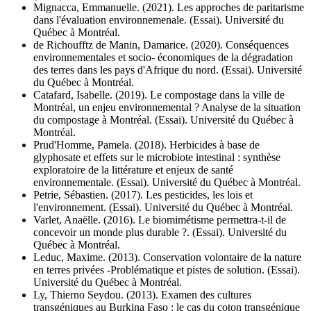
Mignacca, Emmanuelle. (2021). Les approches de paritarisme
dans l'évaluation environnemenale. (Essai). Université du
Québec à Montréal.
de Richoufftz de Manin, Damarice. (2020). Conséquences
environnementales et socio- économiques de la dégradation
des terres dans les pays d'Afrique du nord. (Essai). Université
du Québec à Montréal.
Catafard, Isabelle. (2019). Le compostage dans la ville de
Montréal, un enjeu environnemental ? Analyse de la situation
du compostage à Montréal. (Essai). Université du Québec à
Montréal.
Prud'Homme, Pamela. (2018). Herbicides à base de
glyphosate et effets sur le microbiote intestinal : synthèse
exploratoire de la littérature et enjeux de santé
environnementale. (Essai). Université du Québec à Montréal.
Petrie, Sébastien. (2017). Les pesticides, les lois et
l'environnement. (Essai). Université du Québec à Montréal.
Varlet, Anaëlle. (2016). Le biomimétisme permettra-t-il de
concevoir un monde plus durable ?. (Essai). Université du
Québec à Montréal.
Leduc, Maxime. (2013). Conservation volontaire de la nature
en terres privées -Problématique et pistes de solution. (Essai).
Université du Québec à Montréal.
Ly, Thierno Seydou. (2013). Examen des cultures
transgéniques au Burkina Faso : le cas du coton transgénique