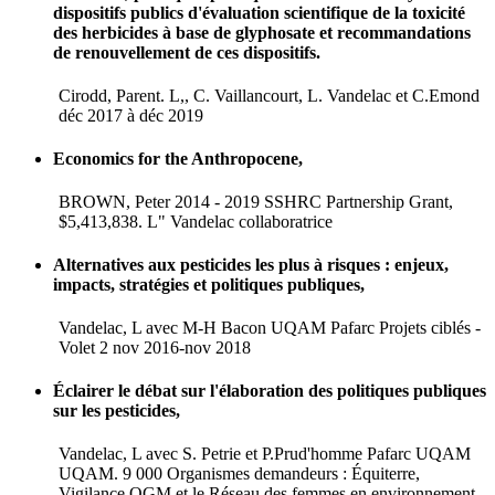
dispositifs publics d'évaluation scientifique de la toxicité
des herbicides à base de glyphosate et recommandations
de renouvellement de ces dispositifs.
Cirodd, Parent. L,, C. Vaillancourt, L. Vandelac et C.Emond
déc 2017 à déc 2019
Economics for the Anthropocene,
BROWN, Peter 2014 - 2019 SSHRC Partnership Grant,
$5,413,838. L" Vandelac collaboratrice
Alternatives aux pesticides les plus à risques : enjeux,
impacts, stratégies et politiques publiques,
Vandelac, L avec M-H Bacon UQAM Pafarc Projets ciblés -
Volet 2 nov 2016-nov 2018
Éclairer le débat sur l'élaboration des politiques publiques
sur les pesticides,
Vandelac, L avec S. Petrie et P.Prud'homme Pafarc UQAM
UQAM. 9 000 Organismes demandeurs : Équiterre,
Vigilance OGM et le Réseau des femmes en environnement,