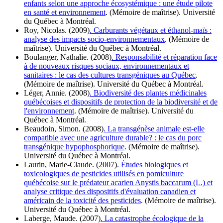
enfants selon une approche écosystémique : une étude pilote
en santé et environnement
. (Mémoire de maîtrise). Université
du Québec à Montréal.
Roy, Nicolas. (2009)
. Carburants végétaux et éthanol-maïs :
analyse des impacts socio-environnementaux
. (Mémoire de
maîtrise). Université du Québec à Montréal.
Boulanger, Nathalie. (2008)
. Responsabilité et réparation face
à de nouveaux risques sociaux, environnementaux et
sanitaires : le cas des cultures transgéniques au Québec
.
(Mémoire de maîtrise). Université du Québec à Montréal.
Léger, Annie. (2008)
. Biodiversité des plantes médicinales
québécoises et dispositifs de protection de la biodiversité et de
l'environnement
. (Mémoire de maîtrise). Université du
Québec à Montréal.
Beaudoin, Simon. (2008)
. La transgénèse animale est-elle
compatible avec une agriculture durable? : le cas du porc
transgénique hypophosphorique
. (Mémoire de maîtrise).
Université du Québec à Montréal.
Laurin, Marie-Claude. (2007)
. Études biologiques et
toxicologiques de pesticides utilisés en pomiculture
québécoise sur le prédateur acarien Anystis baccarum (L.) et
analyse critique des dispositifs d'évaluation canadien et
américain de la toxicité des pesticides
. (Mémoire de maîtrise).
Université du Québec à Montréal.
Laberge, Maude. (2007)
. La catastrophe écologique de la