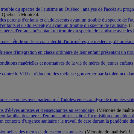
 le trouble du spectre de l'autisme au Québec : analyse de l'accès au pro
du Québec à Montréal.
des parents d'enfants et d'adolescents ayant un trouble du spectre de l'a
d'enfants et d'adolescent(e)s ayant un trouble du spectre de l'autisme
. (
es pères d'enfants présentant un trouble du spectre de l'autisme avec les 
odoxes : étude sur le savoir interdit d'infirmières, de médecins, d'homéo
rience d'intégration en classe ordinaire de leur enfant présentant un tr
conditions matérielles et normatives de la vie de mères de jeunes enfant
e contre le VIH et réduction des méfaits : gouverner par la tolérance da
iques sexuelles avec partenaire à l'adolescence : analyse de données sta
ons d'élèves autistes et d'enseignantes au secondaire
. (Mémoire de maîtri
t familial des mères d'enfants autistes suite à l'acquisition d'un chien d
un contexte d'urgence sanitaire : le travail de care durant la pandémi
ionnelles des mères d'adolescent.e.s autistes
. (Mémoire de maîtrise). U