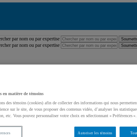
Répertoire des professeures et professeurs
rcher par nom ou par expertise
Soumettr
rcher par nom ou par expertise
Soumettr
s en matière de témoins
ons des témoins (cookies) afin de collecter des informations qui nous permetten
ience sur le site, de vous proposer des contenus vidéo, d’analyser les statistique
on, etc. Vous pouvez personnaliser votre choix en sélectionnant « Préférences ».
érences
Autoriser les témoins
Tout