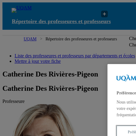
Répertoire des professeures et professeurs
Che
UQAM
Répertoire des professeures et professeurs
Che
Liste des professeures et professeurs par départements et écoles
Mettre à jour votre fiche
Catherine Des Rivières-Pigeon
Catherine Des Rivières-Pigeon
Préférence
Professeure
Nous utilis
votre expér
fréquentati
Préf