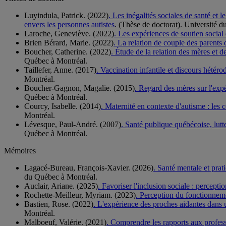
Luyindula, Patrick. (2022)
. Les inégalités sociales de santé et
envers les personnes autistes
. (Thèse de doctorat). Université 
Laroche, Geneviève. (2022)
. Les expériences de soutien social 
Brien Bérard, Marie. (2022)
. La relation de couple des parents 
Boucher, Catherine. (2022)
. Étude de la relation des mères et d
Québec à Montréal.
Taillefer, Anne. (2017)
. Vaccination infantile et discours hétér
Montréal.
Boucher-Gagnon, Magalie. (2015)
. Regard des mères sur l'expé
Québec à Montréal.
Courcy, Isabelle. (2014)
. Maternité en contexte d'autisme : les 
Montréal.
Lévesque, Paul-André. (2007)
. Santé publique québécoise, lutt
Québec à Montréal.
Mémoires
Lagacé-Bureau, François-Xavier. (2026)
. Santé mentale et prat
du Québec à Montréal.
Auclair, Ariane. (2025)
. Favoriser l'inclusion sociale : percepti
Rochette-Meilleur, Myriam. (2023)
. Perception du fonctionnemen
Bastien, Rose. (2022)
. L'expérience des proches aidantes dans 
Montréal.
Malboeuf, Valérie. (2021)
. Comprendre les rapports aux profess