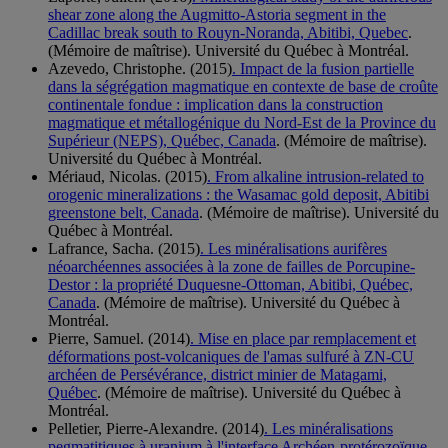
shear zone along the Augmitto-Astoria segment in the
Cadillac break south to Rouyn-Noranda, Abitibi, Quebec
.
(Mémoire de maîtrise). Université du Québec à Montréal.
Azevedo, Christophe. (2015)
. Impact de la fusion partielle
dans la ségrégation magmatique en contexte de base de croûte
continentale fondue : implication dans la construction
magmatique et métallogénique du Nord-Est de la Province du
Supérieur (NEPS), Québec, Canada
. (Mémoire de maîtrise).
Université du Québec à Montréal.
Mériaud, Nicolas. (2015)
. From alkaline intrusion-related to
orogenic mineralizations : the Wasamac gold deposit, Abitibi
greenstone belt, Canada
. (Mémoire de maîtrise). Université du
Québec à Montréal.
Lafrance, Sacha. (2015)
. Les minéralisations aurifères
néoarchéennes associées à la zone de failles de Porcupine-
Destor : la propriété Duquesne-Ottoman, Abitibi, Québec,
Canada
. (Mémoire de maîtrise). Université du Québec à
Montréal.
Pierre, Samuel. (2014)
. Mise en place par remplacement et
déformations post-volcaniques de l'amas sulfuré à ZN-CU
archéen de Persévérance, district minier de Matagami,
Québec
. (Mémoire de maîtrise). Université du Québec à
Montréal.
Pelletier, Pierre-Alexandre. (2014)
. Les minéralisations
pegmatitiques à uranium à l'interface Archéen-protérozoïque