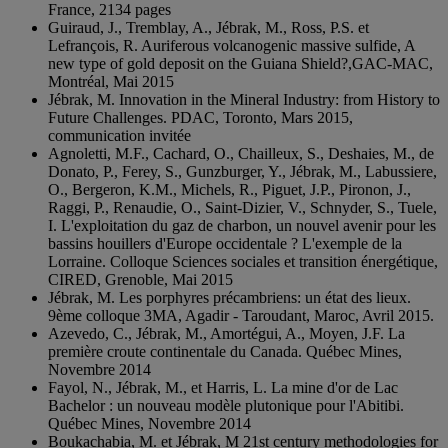
France, 2134 pages
Guiraud, J., Tremblay, A., Jébrak, M., Ross, P.S. et
Lefrançois, R. Auriferous volcanogenic massive sulfide, A
new type of gold deposit on the Guiana Shield?,GAC-MAC,
Montréal, Mai 2015
Jébrak, M. Innovation in the Mineral Industry: from History to
Future Challenges. PDAC, Toronto, Mars 2015,
communication invitée
Agnoletti, M.F., Cachard, O., Chailleux, S., Deshaies, M., de
Donato, P., Ferey, S., Gunzburger, Y., Jébrak, M., Labussiere,
O., Bergeron, K.M., Michels, R., Piguet, J.P., Pironon, J.,
Raggi, P., Renaudie, O., Saint-Dizier, V., Schnyder, S., Tuele,
I. L'exploitation du gaz de charbon, un nouvel avenir pour les
bassins houillers d'Europe occidentale ? L'exemple de la
Lorraine. Colloque Sciences sociales et transition énergétique,
CIRED, Grenoble, Mai 2015
Jébrak, M. Les porphyres précambriens: un état des lieux.
9ème colloque 3MA, Agadir - Taroudant, Maroc, Avril 2015.
Azevedo, C., Jébrak, M., Amortégui, A., Moyen, J.F. La
première croute continentale du Canada. Québec Mines,
Novembre 2014
Fayol, N., Jébrak, M., et Harris, L. La mine d'or de Lac
Bachelor : un nouveau modèle plutonique pour l'Abitibi.
Québec Mines, Novembre 2014
Boukachabia, M. et Jébrak, M 21st century methodologies for