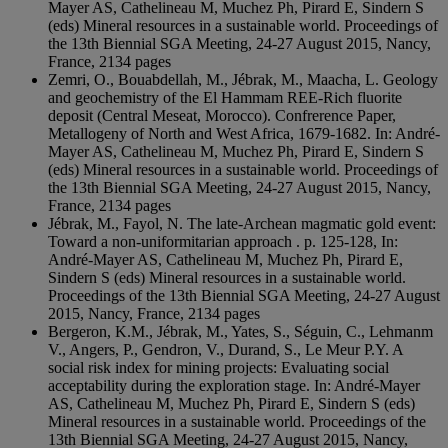
Mayer AS, Cathelineau M, Muchez Ph, Pirard E, Sindern S
(eds) Mineral resources in a sustainable world. Proceedings of
the 13th Biennial SGA Meeting, 24-27 August 2015, Nancy,
France, 2134 pages
Zemri, O., Bouabdellah, M., Jébrak, M., Maacha, L. Geology
and geochemistry of the El Hammam REE-Rich fluorite
deposit (Central Meseat, Morocco). Confrerence Paper,
Metallogeny of North and West Africa, 1679-1682. In: André-
Mayer AS, Cathelineau M, Muchez Ph, Pirard E, Sindern S
(eds) Mineral resources in a sustainable world. Proceedings of
the 13th Biennial SGA Meeting, 24-27 August 2015, Nancy,
France, 2134 pages
Jébrak, M., Fayol, N. The late-Archean magmatic gold event:
Toward a non-uniformitarian approach . p. 125-128, In:
André-Mayer AS, Cathelineau M, Muchez Ph, Pirard E,
Sindern S (eds) Mineral resources in a sustainable world.
Proceedings of the 13th Biennial SGA Meeting, 24-27 August
2015, Nancy, France, 2134 pages
Bergeron, K.M., Jébrak, M., Yates, S., Séguin, C., Lehmanm
V., Angers, P., Gendron, V., Durand, S., Le Meur P.Y. A
social risk index for mining projects: Evaluating social
acceptability during the exploration stage. In: André-Mayer
AS, Cathelineau M, Muchez Ph, Pirard E, Sindern S (eds)
Mineral resources in a sustainable world. Proceedings of the
13th Biennial SGA Meeting, 24-27 August 2015, Nancy,