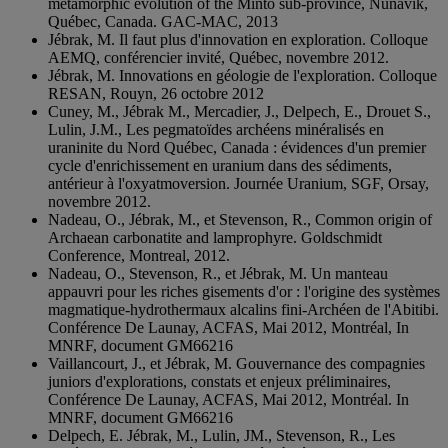
metamorphic evolution of the Minto sub-province, Nunavik,
Québec, Canada. GAC-MAC, 2013
Jébrak, M. Il faut plus d'innovation en exploration. Colloque
AEMQ, conférencier invité, Québec, novembre 2012.
Jébrak, M. Innovations en géologie de l'exploration. Colloque
RESAN, Rouyn, 26 octobre 2012
Cuney, M., Jébrak M., Mercadier, J., Delpech, E., Drouet S.,
Lulin, J.M., Les pegmatoïdes archéens minéralisés en
uraninite du Nord Québec, Canada : évidences d'un premier
cycle d'enrichissement en uranium dans des sédiments,
antérieur à l'oxyatmoversion. Journée Uranium, SGF, Orsay,
novembre 2012.
Nadeau, O., Jébrak, M., et Stevenson, R., Common origin of
Archaean carbonatite and lamprophyre. Goldschmidt
Conference, Montreal, 2012.
Nadeau, O., Stevenson, R., et Jébrak, M. Un manteau
appauvri pour les riches gisements d'or : l'origine des systèmes
magmatique-hydrothermaux alcalins fini-Archéen de l'Abitibi.
Conférence De Launay, ACFAS, Mai 2012, Montréal, In
MNRF, document GM66216
Vaillancourt, J., et Jébrak, M. Gouvernance des compagnies
juniors d'explorations, constats et enjeux préliminaires,
Conférence De Launay, ACFAS, Mai 2012, Montréal. In
MNRF, document GM66216
Delpech, E. Jébrak, M., Lulin, JM., Stevenson, R., Les