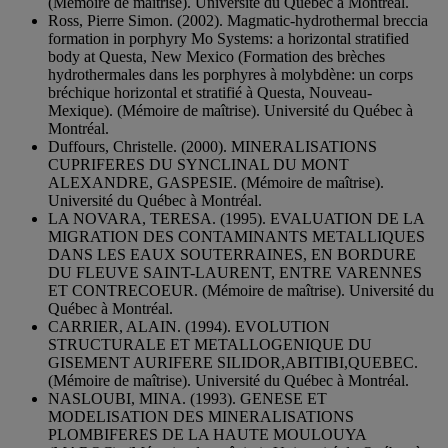
(Mémoire de maîtrise). Université du Québec à Montréal.
Ross, Pierre Simon. (2002). Magmatic-hydrothermal breccia
formation in porphyry Mo Systems: a horizontal stratified
body at Questa, New Mexico (Formation des brèches
hydrothermales dans les porphyres à molybdène: un corps
bréchique horizontal et stratifié à Questa, Nouveau-
Mexique). (Mémoire de maîtrise). Université du Québec à
Montréal.
Duffours, Christelle. (2000). MINERALISATIONS
CUPRIFERES DU SYNCLINAL DU MONT
ALEXANDRE, GASPESIE. (Mémoire de maîtrise).
Université du Québec à Montréal.
LA NOVARA, TERESA. (1995). EVALUATION DE LA
MIGRATION DES CONTAMINANTS METALLIQUES
DANS LES EAUX SOUTERRAINES, EN BORDURE
DU FLEUVE SAINT-LAURENT, ENTRE VARENNES
ET CONTRECOEUR. (Mémoire de maîtrise). Université du
Québec à Montréal.
CARRIER, ALAIN. (1994). EVOLUTION
STRUCTURALE ET METALLOGENIQUE DU
GISEMENT AURIFERE SILIDOR,ABITIBI,QUEBEC.
(Mémoire de maîtrise). Université du Québec à Montréal.
NASLOUBI, MINA. (1993). GENESE ET
MODELISATION DES MINERALISATIONS
PLOMBIFERES DE LA HAUTE MOULOUYA