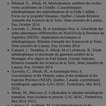
Mériaud, N., Jébrak, M. Minéralisations aurifères des roches
vertes archéennes de l'Abitibi : Caractéristiques
métallogéniques des minéralisations de la Faille Cadillac -
Focus sur la propriété Wasamac, Québec, Canada Réunion
Annuelle des Sciences de la Terre, 5ème journées de Launay,
Pau, Octobre 2014
Azevedo, C, Jébrak, M, et Anortegui-Vera, A. Géochimie des
suites plutoniques différenciées du Nord-Est de la Province du
Supérieur (NEPS) : implications tectoniques et
métallogéniques. Réunion Annuelle des Sciences de la Terre,
5ème journées de Launay, Pau, Octobre 2014
Guiraud, J., Tremblay, A. Jébrak, M et Lefrancois, R., Etude
métallogénique et structurale du gisement aurifère de la
Montagne d'or, région de Paul Isnard, Guyane française.
Réunion Annuelle des Sciences de la Terre, 5ème journées de
Launay, Pau, Octobre 2014
Azevedo, C.; Jébrak, M., et Amortegui-Vera, A.
Geochemistry of the Plutonic suites of the northeast of the
Superior Province (NESP), Quebec, Canada: a premininary
metallogenic approach. GAC-MAC, Fredericton, Mai 2014,
SS24
Jébrak, M., Marcoux, E. Calkalcaline to alkaline metallogenic
transition, from Archean to present. GAC-MAC, Fredericton,
Mai 2014, SS23.
Lafrance, S., et Jébrak, M. Gold mineralizations in the