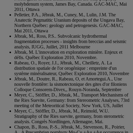
molybdenum system, James Bay, Canada. GAC-MAC, Mai
2011, Ottawa
Pelletier, P.A., Jébrak, M., Cuney, M., Lulin, J.M. The
Anatectic Pegmatitic Uranium deposits of the Ungava Bay,
Northern Québec: geology and petrogenesis. GAC-MAC,
Mai 2011, Ottawa
Jébrak, M., Ross, P.S.. Subvolcanic hydrothermal
fragmentation processes - insights from breccias and seismic
analysis, IUGG, Juillet, 2011 Melbourne
Jébrak, M. L'innovation en exploration minière. Enjeux et
défis. Québec Exploration 2010, Novembre.
Rabeau, O., Royer, J.J., Jébrak, M., Cheilletz, A. La
distribution spatiale de l'or orogénique : empreinte d'un
système minéralisateur, Québec Exploration 2010, Novembre
Jébrak, M., Doutre, R., Rabeau, O, et Amortegui.A., Une
nouvelle frontière: la sismotectonique des gites d'or filoniens
Colloque Consorem-Divex,, Rouyn-Noranda, Septembre
Meyer, C., Stöffler, D., Jébrak, M., Transport Mechanisms of
the Ries Suevite, Germany: from Stereometric Analyses, 73rd
meeting of the Meteoritical Society, New York, US, Juillet
Meyer, C., Stöffler, D., Jébrak, M., Reimold, W.U.
Stratigraphy of the Ries suevite, germany, from sterometric
analysis. Congrès Nordlingen, Allemagne, Mai.
Chapon, B., Ross, P.-S., Jébrak, M., Stevenson, R., Poirier,
A., A Precambrian porphyry Mo-Cu ±Au ±Ag occurrence in