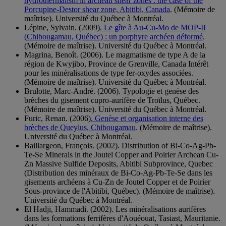
hydrothermalism in archean shear zones : the case of the
Porcupine-Destor shear zone, Abitibi, Canada
. (Mémoire de
maîtrise). Université du Québec à Montréal.
Lépine, Sylvain. (2009)
. Le gîte à Au-Cu-Mo de MOP-II
(Chibougamau, Québec) : un porphyre archéen déformé
.
(Mémoire de maîtrise). Université du Québec à Montréal.
Magrina, Benoît. (2006). Le magmatisme de type A de la
région de Kwyjibo, Province de Grenville, Canada Intérêt
pour les minéralisations de type fer-oxydes associées.
(Mémoire de maîtrise). Université du Québec à Montréal.
Brulotte, Marc-André. (2006). Typologie et genèse des
brèches du gisement cupro-aurifère de Troïlus, Québec.
(Mémoire de maîtrise). Université du Québec à Montréal.
Furic, Renan. (2006)
. Genèse et organisation interne des
brèches de Queylus, Chibougamau
. (Mémoire de maîtrise).
Université du Québec à Montréal.
Baillargeon, François. (2002). Distribution of Bi-Co-Ag-Pb-
Te-Se Minerals in the Joutel Copper and Poirier Archean Cu-
Zn Massive Sulfide Deposits, Abitibi Subprovince, Quebec
(Distribution des minéraux de Bi-Co-Ag-Pb-Te-Se dans les
gisements archéens à Cu-Zn de Joutel Copper et de Poirier
Sous-province de l'Abitibi, Québec). (Mémoire de maîtrise).
Université du Québec à Montréal.
El Hadji, Hammadi. (2002). Les minéralisations aurifères
dans les formations ferrifères d'Aouéouat, Tasiast, Mauritanie.