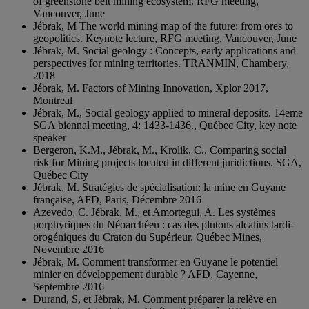
of greenstone belt mining ecosystem. RFG meeting,
Vancouver, June
Jébrak, M The world mining map of the future: from ores to
geopolitics. Keynote lecture, RFG meeting, Vancouver, June
Jébrak, M. Social geology : Concepts, early applications and
perspectives for mining territories. TRANMIN, Chambery,
2018
Jébrak, M. Factors of Mining Innovation, Xplor 2017,
Montreal
Jébrak, M., Social geology applied to mineral deposits. 14eme
SGA biennal meeting, 4: 1433-1436., Québec City, key note
speaker
Bergeron, K.M., Jébrak, M., Krolik, C., Comparing social
risk for Mining projects located in different juridictions. SGA,
Québec City
Jébrak, M. Stratégies de spécialisation: la mine en Guyane
française, AFD, Paris, Décembre 2016
Azevedo, C. Jébrak, M., et Amortegui, A. Les systèmes
porphyriques du Néoarchéen : cas des plutons alcalins tardi-
orogéniques du Craton du Supérieur. Québec Mines,
Novembre 2016
Jébrak, M. Comment transformer en Guyane le potentiel
minier en développement durable ? AFD, Cayenne,
Septembre 2016
Durand, S, et Jébrak, M. Comment préparer la relève en