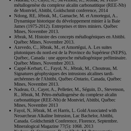
métallogenèse du complexe alcalin carbonatitique (REE-Nb)
de Montviel, Abitibi, Goldschmit conference, 2014
Ndong, RE, Jébrak, M., Gamache, M. et Amortegui, A..
Dynamique historique du développement minier à la Baie
James (1975-2012). Entreprises et titres miniers. Québec
Mines, Novembre 2013.
Jébrak, M. Histoire des concepts métallogéniques en Abitibi.
Québec Mines, Novembre 2013.
Azevedo, C., Jébrak, M., et Amortégui, A. Les suites
plutoniques du nord-est de la Province du Supérieur (NEPS),
Québec, Canada : une approche métallogénique préliminaire.
Québec Mines, Novembre 2013.
Cappé-Kerbart, C., Fayol, N., Jébrak, M., Chouteau, M.
Signatures géophysiques des intrusions alcalines tardi-
archéennes de l'Abitibi, Québec-Ontario, Canada, Québec
Mines, Novembre 2013.
Nadeau, O., Cayer, A., Pelletier, M., Séguin, D., Stevenson,
R., Jébrak, M. Pétro-métallogenèse du complexe alcalin
carbonatitique (REE-Nb) de Montviel, Abitibi, Québec
Mines, Novembre 2013
Fayol, N, Jébrak, M. et Harris, L. Gold Associated with
Neoarchean Alkaline Intrusion, Lac Bachelor, Abitibi,
Canada. Goldschmidt Conference, Florence, Septembre.
Mineralogical Magazine 77(5): 1068. 2013