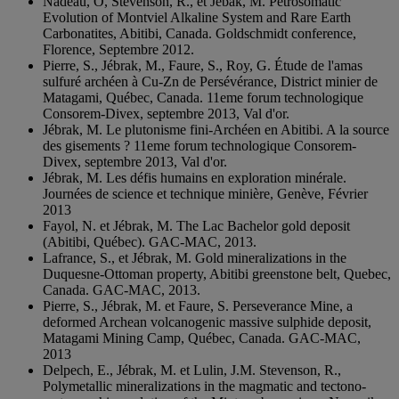
Nadeau, O, Stevenson, R., et Jébak, M. Petrosomatic
Evolution of Montviel Alkaline System and Rare Earth
Carbonatites, Abitibi, Canada. Goldschmidt conference,
Florence, Septembre 2012.
Pierre, S., Jébrak, M., Faure, S., Roy, G. Étude de l'amas
sulfuré archéen à Cu-Zn de Persévérance, District minier de
Matagami, Québec, Canada. 11eme forum technologique
Consorem-Divex, septembre 2013, Val d'or.
Jébrak, M. Le plutonisme fini-Archéen en Abitibi. A la source
des gisements ? 11eme forum technologique Consorem-
Divex, septembre 2013, Val d'or.
Jébrak, M. Les défis humains en exploration minérale.
Journées de science et technique minière, Genève, Février
2013
Fayol, N. et Jébrak, M. The Lac Bachelor gold deposit
(Abitibi, Québec). GAC-MAC, 2013.
Lafrance, S., et Jébrak, M. Gold mineralizations in the
Duquesne-Ottoman property, Abitibi greenstone belt, Quebec,
Canada. GAC-MAC, 2013.
Pierre, S., Jébrak, M. et Faure, S. Perseverance Mine, a
deformed Archean volcanogenic massive sulphide deposit,
Matagami Mining Camp, Québec, Canada. GAC-MAC,
2013
Delpech, E., Jébrak, M. et Lulin, J.M. Stevenson, R.,
Polymetallic mineralizations in the magmatic and tectono-