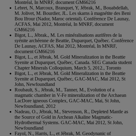
Montréal, In MNRF, document GM66216
Lebret, N, Marcoux, Branquet, Y, Jébrak, M., Bouabdellah,
M. Jolivet, M. Bourdier, JL. Les skarns à magnétite des Beni
Bou Ifrour (Nador, Maroc oriental). Conférence De Launay,
ACFAS, Mai 2012, Montréal, In MNRF, document
GM66216
Bigot, L., Jébrak., M. Les minéralisations aurifères de la
syénite archéenne de Beattie, Duparquet, Québec. Conférence
De Launay, ACFAS, Mai 2012, Montréal, In MNRF,
document GM66216
Bigot, L., et Jébrak, M. Gold Mineralization in the Beattie
Syenite at Duparquet, Québec, Canada. SEG Canada student
Chapter Minerals Colloquium, March 5, 2012., Toronto
Bigot, L., et Jébrak, M. Gold Mineralization in the Beattie
Syenite at Duparquet, Québec, GAC-MAC, Mai 2012, St
John, Newfoundland
Roubault, S., Jébrak, M., Tanner, M., Evolution of a
magmatic chamber in V-Fe mineralization of the Archaean
LacDore igneous Complex, GAC-MAC, Mai, St John,
Newfoundland, 2012
Nadeau, O., Jébrak, M., Stevenson, R., Depleted Mantle as
the Source of Gold in Archean Alkaline Magmatic-
Hydrothermal Systems. GAC-MAC, Mai 2012, St John,
Newfoundland
Fayol, N., Harris, L., et Jébrak, M. Geodynanic of