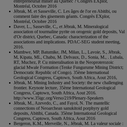
entrepreneuriat minier au Québec ? Congrès EXplor,
Montréal, Octobre 2016
Jébrak, M. et Sasseville, C. Les âges de l'or en Abitibi, ou
comment faire des gisements géants. Congrès EXplor,
Montréal, Octobre 2016
Daver, L., Sasseville, C,, et Jébrak, M. Mineralogical
association of tourmaline pyrite on orogenic gold deposits, Val
d'Or district, Quebec, Canada: characterization of the
associations and implications. PDAC-SEG student meeting,
2016.
Mambwe, MP, Batumike, JM, Milan, L., Lavoie, S., Jébrak,
M, Kipata, ML, Chabu, M. Delvaux, D., Sonia, M., . Lubala,
RT, Muchez, P. Cu mineralisation in the Neoproterozoic
glacial Mwale Formation (Tenke Fungurume Mining District;
Democratic Republic of Congo). 35ème International
Geological Congress, Captown, South Africa, Aout 2016,
Jébrak, M. Mining Industry and Society: the new challenging
frontier. Keynote lecture, 35ème International Geological
Congress, Captown, South Africa, Aout 2016.
http://www.35igc.org/Verso/219/Plenary-Speakers
Jébrak, M., Azevedo, C., and Fayol, N. The mantellic
connections of Neoarchean sanukitoid porphyry gold
deposits, Abitibi, Canada. 35ème International Geological
Congress, Captown, South Africa, Aout 2016
Bergeron, K.M., Merveille, N., Jébrak, M. La valeur sociale :