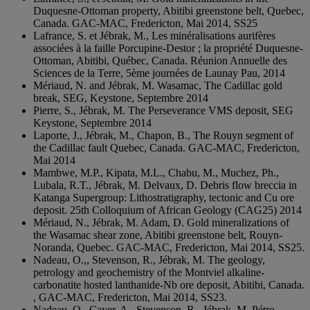
Duquesne-Ottoman property, Abitibi greenstone belt, Quebec,
Canada. GAC-MAC, Fredericton, Mai 2014, SS25
Lafrance, S. et Jébrak, M., Les minéralisations aurifères
associées à la faille Porcupine-Destor ; la propriété Duquesne-
Ottoman, Abitibi, Québec, Canada. Réunion Annuelle des
Sciences de la Terre, 5ème journées de Launay Pau, 2014
Mériaud, N. and Jébrak, M. Wasamac, The Cadillac gold
break, SEG, Keystone, Septembre 2014
Pierre, S., Jébrak, M. The Perseverance VMS deposit, SEG
Keystone, Septembre 2014
Laporte, J., Jébrak, M., Chapon, B., The Rouyn segment of
the Cadillac fault Quebec, Canada. GAC-MAC, Fredericton,
Mai 2014
Mambwe, M.P., Kipata, M.L., Chabu, M., Muchez, Ph.,
Lubala, R.T., Jébrak, M. Delvaux, D. Debris flow breccia in
Katanga Supergroup: Lithostratigraphy, tectonic and Cu ore
deposit. 25th Colloquium of African Geology (CAG25) 2014
Mériaud, N., Jébrak, M. Adam, D. Gold mineralizations of
the Wasamac shear zone, Abitibi greenstone belt, Rouyn-
Noranda, Quebec. GAC-MAC, Fredericton, Mai 2014, SS25.
Nadeau, O.,, Stevenson, R., Jébrak, M. The geology,
petrology and geochemistry of the Montviel alkaline-
carbonatite hosted lanthanide-Nb ore deposit, Abitibi, Canada.
, GAC-MAC, Fredericton, Mai 2014, SS23.
Nadeau, O., Cayer, A., Stevenson, R., Jébrak, M. Pétro-