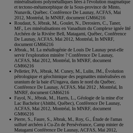
minéralisations polymétalliques liées à l'évolution magmatique
et tectono-métamorphique de la Sous-province de Minto,
Nunavik, Québec. Conférence De Launay, ACFAS, Mai
2012, Montréal, In MNRF, document GM66216
Roudaut, S, Jébrak, M., Goulet, N., Derosiers, C., Taner,
MF., Les minéralisations en Vanadium du Complexe ignée lité
Archéen de la Rivière Bell, Matagami, Québec, Conférence
De Launay, ACFAS, Mai 2012, Montréal, In MNRF,
document GM66216
Jébrak., M. La métallogénie de Louis De Launay peut-elle
servir l'exploration minière ? Conférence De Launay,
ACFAS, Mai 2012, Montréal, In MNRF, document
GM66216
Pelletier, PA, Jébrak, M. Cuney, M., Lulin, JM., Évolution
pétrologique et géochimique des pegmatites minéralisées en
uranium de la baie d'Ungava, dans le nord du Québec.
Conférence De Launay, ACFAS, Mai 2012 , Montréal, In
MNRF, document GM66216
Fayol, N., Jébrak, M., Harris, L., Géologie de la mine d'or
Lac Bachelor (Abitibi, Québec), Conférence De Launay,
ACFAS, Mai 2012, Montréal, In MNRF, document
GM66216
Pierre, S., Faure, S., Jébrak, M., Roy, G., Étude de l'amas
sulfuré archéen à Cu-Zn de Persévérance, Camp minier de
Matagami Conférence De Launay, ACFAS, Mai 2012,