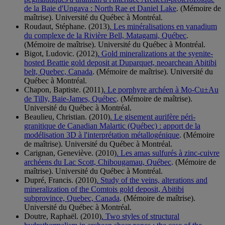
de la Baie d'Ungava : North Rae et Daniel Lake
. (Mémoire de
maîtrise). Université du Québec à Montréal.
Roudaut, Stéphane. (2013)
. Les minéralisations en vanadium
du complexe de la Rivière Bell, Matagami, Québec
.
(Mémoire de maîtrise). Université du Québec à Montréal.
Bigot, Ludovic. (2012)
. Gold mineralizations at the syenite-
hosted Beattie gold deposit at Duparquet, neoarchean Abitibi
belt, Quebec, Canada
. (Mémoire de maîtrise). Université du
Québec à Montréal.
Chapon, Baptiste. (2011)
. Le porphyre archéen à Mo-Cu±Au
de Tilly, Baie-James, Québec
. (Mémoire de maîtrise).
Université du Québec à Montréal.
Beaulieu, Christian. (2010)
. Le gisement aurifère péri-
granitique de Canadian Malartic (Québec) : apport de la
modélisation 3D à l'interprétation métallogénique
. (Mémoire
de maîtrise). Université du Québec à Montréal.
Carignan, Geneviève. (2010)
. Les amas sulfurés à zinc-cuivre
archéens du Lac Scott, Chibougamau, Québec
. (Mémoire de
maîtrise). Université du Québec à Montréal.
Dupré, Francis. (2010)
. Study of the veins, alterations and
mineralization of the Comtois gold deposit, Abitibi
subprovince, Quebec, Canada
. (Mémoire de maîtrise).
Université du Québec à Montréal.
Doutre, Raphaël. (2010)
. Two styles of structural