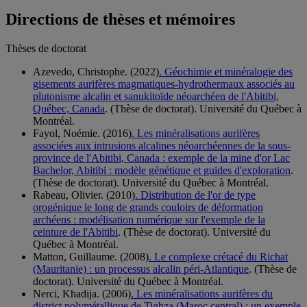
Directions de thèses et mémoires
Thèses de doctorat
Azevedo, Christophe. (2022)
. Géochimie et minéralogie des
gisements aurifères magmatiques-hydrothermaux associés au
plutonisme alcalin et sanukitoïde néoarchéen de l'Abitibi,
Québec, Canada
. (Thèse de doctorat). Université du Québec à
Montréal.
Fayol, Noémie. (2016)
. Les minéralisations aurifères
associées aux intrusions alcalines néoarchéennes de la sous-
province de l'Abitibi, Canada : exemple de la mine d'or Lac
Bachelor, Abitibi : modèle génétique et guides d'exploration
.
(Thèse de doctorat). Université du Québec à Montréal.
Rabeau, Olivier. (2010)
. Distribution de l'or de type
orogénique le long de grands couloirs de déformation
archéens : modélisation numérique sur l'exemple de la
ceinture de l'Abitibi
. (Thèse de doctorat). Université du
Québec à Montréal.
Matton, Guillaume. (2008)
. Le complexe crétacé du Richat
(Mauritanie) : un processus alcalin péri-Atlantique
. (Thèse de
doctorat). Université du Québec à Montréal.
Nerci, Khadija. (2006)
. Les minéralisations aurifères du
district polymétallique de Tighza (Maroc central) : un exemple