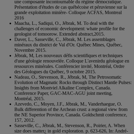
une composante incontournable du régime démocratique.
Présentation d'études de cas québécoise et péruvienne sur la
grande exploitation minière- Colloque ACFAS, Montreal
2016
Maacha, L., Sadiqui, O., Jébrak, M. To deal with the
challenges of economic development: whate profile for the
geologist of tomoorow. Extended abstract,2015.
Daver, L., Sasseville, C., Jébrak, M. Les assemblages
minéraux du district de Val d'Or. Québec Mines, Québec,
Novembre 2015.
Jébrak, M, Les nouveaux défis scientifiques et techniques
d'une géologie renouvelée. Colloque L'avenirdu géologue en
ressources minérales. Conférencier invité, Montréal, Ordre
des Géologues du Québec, 9 octobre 2015.
Nadeau, O., Stevenson, R., Jébrak, M, The Petrosomatic
Evolution of Magmatic Rocks through Distinct Mantle Pulses:
Insights from Montviel Alkaline Complex, Canada.
Conference Paper, GAC-MAC-AGU joint meeting,
Montréal, 2015.
Azevedo, C., Moyen, J.F., Jébrak, M., Vanderhaegue, O.
Bulk differention of the Archean crust: a regional view from
the NE Superior Province, Canada. Goldschmit conference,
157, 2012.
Sasseville, C., Jébrak, M., Stevenson, R., Poirier, A. When
size does matter¿ in gold exploration. p. 623-626, In: André-