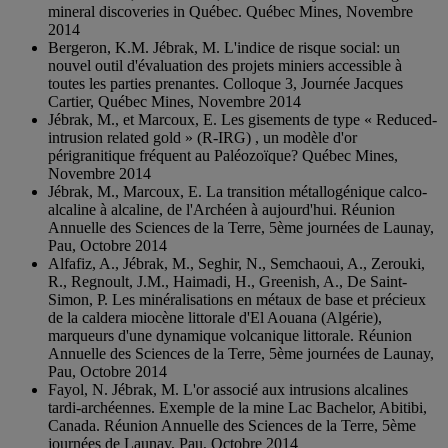
mineral discoveries in Québec. Québec Mines, Novembre
2014
Bergeron, K.M. Jébrak, M. L'indice de risque social: un
nouvel outil d'évaluation des projets miniers accessible à
toutes les parties prenantes. Colloque 3, Journée Jacques
Cartier, Québec Mines, Novembre 2014
Jébrak, M., et Marcoux, E. Les gisements de type « Reduced-
intrusion related gold » (R-IRG) , un modèle d'or
périgranitique fréquent au Paléozoïque? Québec Mines,
Novembre 2014
Jébrak, M., Marcoux, E. La transition métallogénique calco-
alcaline à alcaline, de l'Archéen à aujourd'hui. Réunion
Annuelle des Sciences de la Terre, 5ème journées de Launay,
Pau, Octobre 2014
Alfafiz, A., Jébrak, M., Seghir, N., Semchaoui, A., Zerouki,
R., Regnoult, J.M., Haimadi, H., Greenish, A., De Saint-
Simon, P. Les minéralisations en métaux de base et précieux
de la caldera miocène littorale d'El Aouana (Algérie),
marqueurs d'une dynamique volcanique littorale. Réunion
Annuelle des Sciences de la Terre, 5ème journées de Launay,
Pau, Octobre 2014
Fayol, N. Jébrak, M. L'or associé aux intrusions alcalines
tardi-archéennes. Exemple de la mine Lac Bachelor, Abitibi,
Canada. Réunion Annuelle des Sciences de la Terre, 5ème
journées de Launay, Pau, Octobre 2014