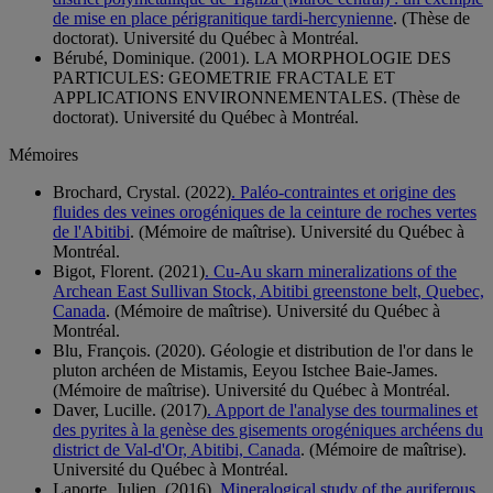
de mise en place périgranitique tardi-hercynienne
. (Thèse de
doctorat). Université du Québec à Montréal.
Bérubé, Dominique. (2001). LA MORPHOLOGIE DES
PARTICULES: GEOMETRIE FRACTALE ET
APPLICATIONS ENVIRONNEMENTALES. (Thèse de
doctorat). Université du Québec à Montréal.
Mémoires
Brochard, Crystal. (2022)
. Paléo-contraintes et origine des
fluides des veines orogéniques de la ceinture de roches vertes
de l'Abitibi
. (Mémoire de maîtrise). Université du Québec à
Montréal.
Bigot, Florent. (2021)
. Cu-Au skarn mineralizations of the
Archean East Sullivan Stock, Abitibi greenstone belt, Quebec,
Canada
. (Mémoire de maîtrise). Université du Québec à
Montréal.
Blu, François. (2020). Géologie et distribution de l'or dans le
pluton archéen de Mistamis, Eeyou Istchee Baie-James.
(Mémoire de maîtrise). Université du Québec à Montréal.
Daver, Lucille. (2017)
. Apport de l'analyse des tourmalines et
des pyrites à la genèse des gisements orogéniques archéens du
district de Val-d'Or, Abitibi, Canada
. (Mémoire de maîtrise).
Université du Québec à Montréal.
Laporte, Julien. (2016)
. Mineralogical study of the auriferous