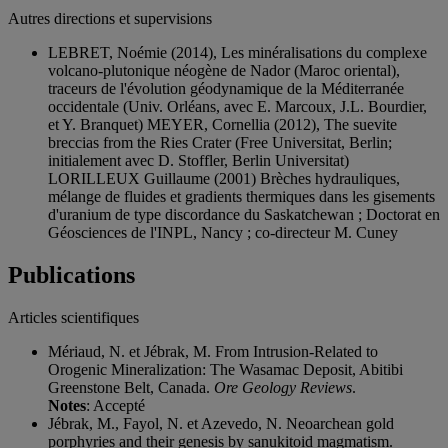
Autres directions et supervisions
LEBRET, Noémie (2014), Les minéralisations du complexe
volcano-plutonique néogène de Nador (Maroc oriental),
traceurs de l'évolution géodynamique de la Méditerranée
occidentale (Univ. Orléans, avec E. Marcoux, J.L. Bourdier,
et Y. Branquet) MEYER, Cornellia (2012), The suevite
breccias from the Ries Crater (Free Universitat, Berlin;
initialement avec D. Stoffler, Berlin Universitat)
LORILLEUX Guillaume (2001) Brèches hydrauliques,
mélange de fluides et gradients thermiques dans les gisements
d'uranium de type discordance du Saskatchewan ; Doctorat en
Géosciences de l'INPL, Nancy ; co-directeur M. Cuney
Publications
Articles scientifiques
Mériaud, N. et Jébrak, M. From Intrusion-Related to
Orogenic Mineralization: The Wasamac Deposit, Abitibi
Greenstone Belt, Canada.
Ore Geology Reviews
.
Notes
: Accepté
Jébrak, M., Fayol, N. et Azevedo, N. Neoarchean gold
porphyries and their genesis by sanukitoid magmatism.