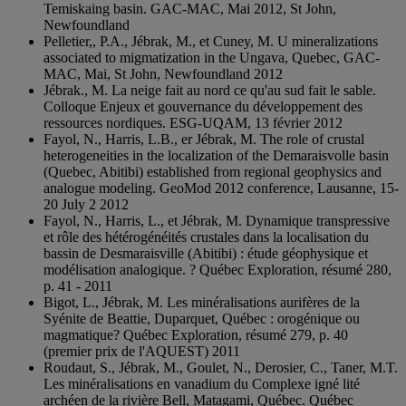
Temiskaing basin. GAC-MAC, Mai 2012, St John,
Newfoundland
Pelletier,, P.A., Jébrak, M., et Cuney, M. U mineralizations
associated to migmatization in the Ungava, Quebec, GAC-
MAC, Mai, St John, Newfoundland 2012
Jébrak., M. La neige fait au nord ce qu'au sud fait le sable.
Colloque Enjeux et gouvernance du développement des
ressources nordiques. ESG-UQAM, 13 février 2012
Fayol, N., Harris, L.B., er Jébrak, M. The role of crustal
heterogeneities in the localization of the Demaraisvolle basin
(Quebec, Abitibi) established from regional geophysics and
analogue modeling. GeoMod 2012 conference, Lausanne, 15-
20 July 2 2012
Fayol, N., Harris, L., et Jébrak, M. Dynamique transpressive
et rôle des hétérogénéités crustales dans la localisation du
bassin de Desmaraisville (Abitibi) : étude géophysique et
modélisation analogique. ? Québec Exploration, résumé 280,
p. 41 - 2011
Bigot, L., Jébrak, M. Les minéralisations aurifères de la
Syénite de Beattie, Duparquet, Québec : orogénique ou
magmatique? Québec Exploration, résumé 279, p. 40
(premier prix de l'AQUEST) 2011
Roudaut, S., Jébrak, M., Goulet, N., Derosier, C., Taner, M.T.
Les minéralisations en vanadium du Complexe igné lité
archéen de la rivière Bell, Matagami, Québec. Québec