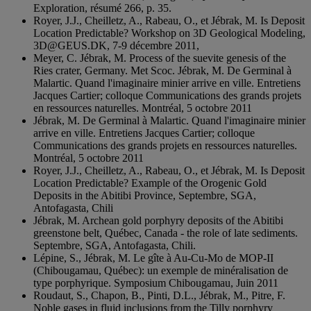
Exploration, résumé 266, p. 35.
Royer, J.J., Cheilletz, A., Rabeau, O., et Jébrak, M. Is Deposit
Location Predictable? Workshop on 3D Geological Modeling,
3D@GEUS.DK, 7-9 décembre 2011,
Meyer, C. Jébrak, M. Process of the suevite genesis of the
Ries crater, Germany. Met Scoc. Jébrak, M. De Germinal à
Malartic. Quand l'imaginaire minier arrive en ville. Entretiens
Jacques Cartier; colloque Communications des grands projets
en ressources naturelles. Montréal, 5 octobre 2011
Jébrak, M. De Germinal à Malartic. Quand l'imaginaire minier
arrive en ville. Entretiens Jacques Cartier; colloque
Communications des grands projets en ressources naturelles.
Montréal, 5 octobre 2011
Royer, J.J., Cheilletz, A., Rabeau, O., et Jébrak, M. Is Deposit
Location Predictable? Example of the Orogenic Gold
Deposits in the Abitibi Province, Septembre, SGA,
Antofagasta, Chili
Jébrak, M. Archean gold porphyry deposits of the Abitibi
greenstone belt, Québec, Canada - the role of late sediments.
Septembre, SGA, Antofagasta, Chili.
Lépine, S., Jébrak, M. Le gîte à Au-Cu-Mo de MOP-II
(Chibougamau, Québec): un exemple de minéralisation de
type porphyrique. Symposium Chibougamau, Juin 2011
Roudaut, S., Chapon, B., Pinti, D.L., Jébrak, M., Pitre, F.
Noble gases in fluid inclusions from the Tilly porphyry