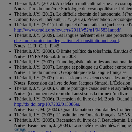
Thériault, J.Y. (2012). Au-delà du multiculturalisme : le cosmo
Notes
: Titre du numéro : Sociologie du cosmopolitisme. Print
Thériault, J.Y. (2012). Le difficile chemin de l’autonomie.
Minor
Dufour, F.G. et Thériault, J.-Y. (2012). Présentation : sociolog
Thériault, J.Y. (2011). Politique et démocratie au Québec : de l
http://www.erudit.org/revue/rs/2011/v52/n1/045831ar.pdf
.
Thériault, J.Y. (2009). Les langues méritent-elles une protection 
elles_une_protection_legislative_et_constitutionnelle.pdf
.
Notes
: 11 R. C. L. F. 45
Thériault, J.Y. (2008). O limite político da tolerância.
Estudos d
Notes
: UNESP Brazil. Juin 2008
Thériault, J.Y. (2007). Ethnolinguistic minorities and national 
Thériault, J.Y. (2007). Langue et politique au Québec : entre m
Notes
: Titre du numéro : Géopolitique de la langue française
Thériault, J.Y. (2007). Un classique des sciences sociales au Q
Notes
: Recension du livre de Jean Jacques Simard, L’Éclosion :
Thériault, J.Y. (2006). Culture politique canadienne et asymétri
Notes
: (ce numéro est reproduit aussi sous la forme d’un livre
Thériault, J.Y. (2006). Recension du livre de M. Bock, Quand la
http://dx.doi.org/10.7202/013086ar
.
Notes
: Bock, M. (2004). Quand la nation débordait les frontièr
Thériault, J.Y. (2005). L’institution en Ontario français.
MENS : R
Thériault, J.Y. (2005). Recension du livre de J. Beauchemin, La
Notes
: Beauchemin, J. (2004). La société des identités: éthiqu