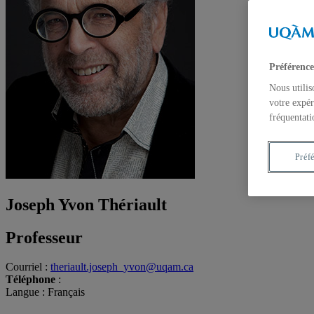
Préférence
Nous utilis
votre expér
fréquentati
Préf
Joseph Yvon Thériault
Professeur
Courriel
:
theriault.joseph_yvon@uqam.ca
Téléphone
:
Langue
: Français