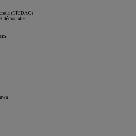
émocratie (CRIDAQ)
et démocratie
urs
ttawa