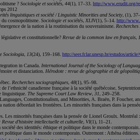
politisme ?
Sociologie et sociétés
,
44
(1), 17–33.
http://www.erudit.org/
emps 2012
ités linguistiques et société / Linguistic Minorities and Society
, (1), 37
ie du cosmopolitisme.
Sociologie et sociétés
,
XLIV
(1), 5–14.
http://www.
'émergence de la nation à la routinisation du souverainisme.
Recherches 
législative et constitutionnelle?
Revue de la common law en français
,
e Sociologia
,
13
(24), 159–168.
http://seer.fclar.unesp.br/estudos/articl
integration in Canada.
International Journal of the Sociology of Langua
émoire et distanciation.
Hérodote : revue de géographie et de géopoliti
uébec.
Recherches sociographiques
,
48
(1), 95–98.
 de l’ethnicité canadienne française à la société québécoise, Septentri
e linguistique.
The Supreme Court Law Review
,
31
, 249–258.
 : Languages, Constitutionalism, and Minorities, A. Braën, P. Foucher, a
 nation débordait les frontières. Les minorités françaises dans la pens
es. Les minorités françaises dans la pensée de Lionel Groulx. Montréal
evue d'histoire intellectuelle et culturelle
,
VI
(1), 11–21.
 société des identités: éthique et politique dans le monde contemporain
e et politique dans le monde contemporain. Outremont : Athéna éditions.