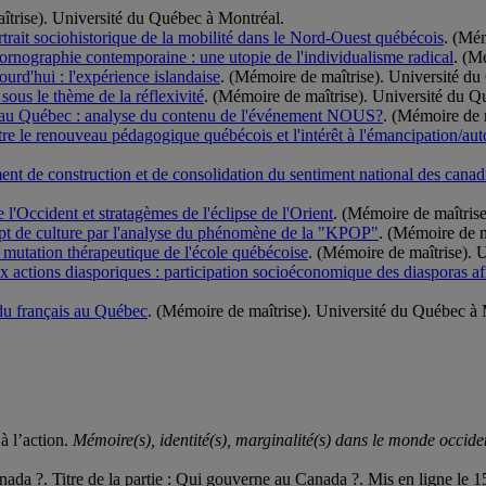
îtrise). Université du Québec à Montréal.
ortrait sociohistorique de la mobilité dans le Nord-Ouest québécois
. (Mém
 pornographie contemporaine : une utopie de l'individualisme radical
. (M
ourd'hui : l'expérience islandaise
. (Mémoire de maîtrise). Université d
sous le thème de la réflexivité
. (Mémoire de maîtrise). Université du Q
e au Québec : analyse du contenu de l'événement NOUS?
. (Mémoire de 
e le renouveau pédagogique québécois et l'intérêt à l'émancipation/au
ment de construction et de consolidation du sentiment national des canad
e l'Occident et stratagèmes de l'éclipse de l'Orient
. (Mémoire de maîtris
cept de culture par l'analyse du phénomène de la "KPOP"
. (Mémoire de m
la mutation thérapeutique de l'école québécoise
. (Mémoire de maîtrise). 
ux actions diasporiques : participation socioéconomique des diasporas a
s du français au Québec
. (Mémoire de maîtrise). Université du Québec à 
à l’action.
Mémoire(s), identité(s), marginalité(s) dans le monde oc
ada ?. Titre de la partie : Qui gouverne au Canada ?. Mis en ligne le 1