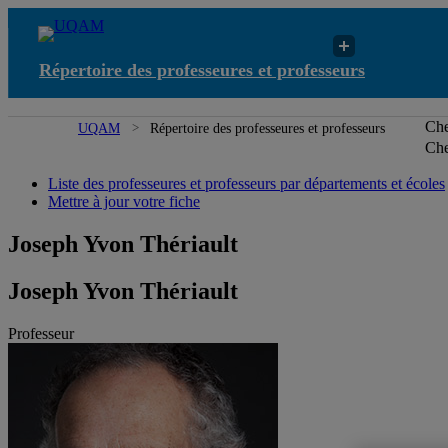
Répertoire des professeures et professeurs
Che
UQAM
Répertoire des professeures et professeurs
Che
Liste des professeures et professeurs par départements et écoles
Mettre à jour votre fiche
Joseph Yvon Thériault
Joseph Yvon Thériault
Professeur