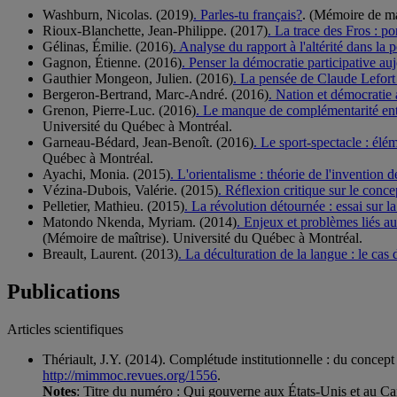
Washburn, Nicolas. (2019)
. Parles-tu français?
. (Mémoire de ma
Rioux-Blanchette, Jean-Philippe. (2017)
. La trace des Fros : p
Gélinas, Émilie. (2016)
. Analyse du rapport à l'altérité dans la
Gagnon, Étienne. (2016)
. Penser la démocratie participative auj
Gauthier Mongeon, Julien. (2016)
. La pensée de Claude Lefort 
Bergeron-Bertrand, Marc-André. (2016)
. Nation et démocrati
Grenon, Pierre-Luc. (2016)
. Le manque de complémentarité entr
Université du Québec à Montréal.
Garneau-Bédard, Jean-Benoît. (2016)
. Le sport-spectacle : élé
Québec à Montréal.
Ayachi, Monia. (2015)
. L'orientalisme : théorie de l'invention d
Vézina-Dubois, Valérie. (2015)
. Réflexion critique sur le con
Pelletier, Mathieu. (2015)
. La révolution détournée : essai sur 
Matondo Nkenda, Myriam. (2014)
. Enjeux et problèmes liés a
(Mémoire de maîtrise). Université du Québec à Montréal.
Breault, Laurent. (2013)
. La déculturation de la langue : le ca
Publications
Articles scientifiques
Thériault, J.Y. (2014). Complétude institutionnelle : du concept 
http://mimmoc.revues.org/1556
.
Notes
: Titre du numéro : Qui gouverne aux États-Unis et au Can