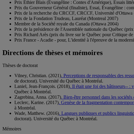
Prix Éthier Blais (Évangéline : Contes d'Amérique), Essais litt
Prix du Gouverneur Général (finaliste), Essai, Évangéline : c
Prix de la recherche du CRCCF, CRCCF, Université d'Ottawa
Prix de la Fondation Trudeau, Lauréat (Montreal 2007)
Membre de la Société royale du Canada (Ottawa 2004)
Prix de la présidence de l'Assemblée nationale du Québec (prix 
Prix Richard Arès (prix du livre sur le Québec pour Critique de
Prix France - Acadie - pour, L'identité à l'épreuve de la moderni
Directions de thèses et mémoires
Thèses de doctorat
Vilney, Christian. (2021)
. Perceptions de responsables des ress
de doctorat). Université du Québec à Montréal.
Laniel, Jean-François. (2018)
. Il était une foi des bâtisseurs-
Québec à Montréal.
Zagrebina, Anna. (2017)
. Bien-être personnel dans les sociét
Leclerc, Karine. (2017)
. Genèse de la fragmentation contemporain
à Montréal.
Wade, Matthew. (2016)
. Langues publiques et publics linguistiq
doctorat). Université du Québec à Montréal.
Mémoires