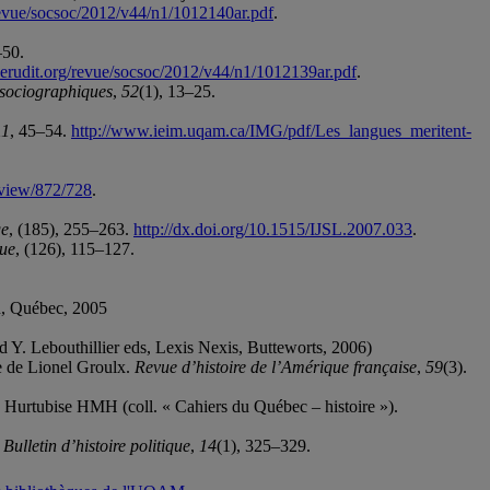
revue/socsoc/2012/v44/n1/1012140ar.pdf
.
–50.
erudit.org/revue/socsoc/2012/v44/n1/1012139ar.pdf
.
sociographiques
,
52
(1), 13–25.
11
, 45–54.
http://www.ieim.uqam.ca/IMG/pdf/Les_langues_meritent-
e/view/872/728
.
ge
, (185), 255–263.
http://dx.doi.org/10.1515/IJSL.2007.033
.
que
, (126), 115–127.
on, Québec, 2005
nd Y. Lebouthillier eds, Lexis Nexis, Butteworts, 2006)
ée de Lionel Groulx.
Revue d’histoire de l’Amérique française
,
59
(3).
 : Hurtubise HMH (coll. « Cahiers du Québec – histoire »).
.
Bulletin d’histoire politique
,
14
(1), 325–329.