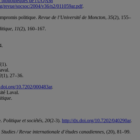
aux bibliothèques de l'UQAM
rg/revue/socsoc/2004/v36/n2/011059ar.pdf
.
 compromis politique.
Revue de l’Université de Moncton
,
35
(2), 155–
litique
,
11
(2), 160–167.
4.
V
(1).
aval.
2
(1), 27–36.
x.doi.org/10.7202/000483ar
.
ité Laval.
itique
.
e.
Politique et sociétés
,
20
(2-3).
http://dx.doi.org/10.7202/040290ar
.
 Studies / Revue internationale d’études canadiennes
, (20), 81–99.