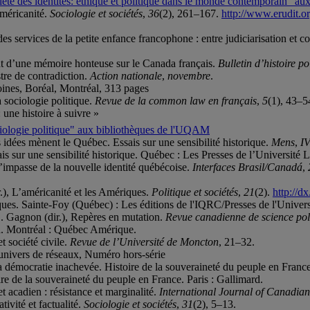
iété des identités: éthique et politique dans le monde contemporain" 
américanité.
Sociologie et sociétés
,
36
(2), 261–167.
http://www.erudit.o
n des services de la petite enfance francophone : entre judiciarisation et
nt d’une mémoire honteuse sur le Canada français.
Bulletin d’histoire po
tre de contradiction.
Action nationale
,
novembre
.
ines, Boréal, Montréal, 313 pages
a sociologie politique.
Revue de la common law en français
,
5
(1), 43–5
ne histoire à suivre »
sociologie politique" aux bibliothèques de l'UQAM
s idées mènent le Québec. Essais sur une sensibilité historique.
Mens
,
I
is sur une sensibilité historique. Québec : Les Presses de l’Université L
 l’impasse de la nouvelle identité québécoise.
Interfaces Brasil/Canadá
,
r.), L’américanité et les Amériques.
Politique et sociétés
,
21
(2).
http://d
iques. Sainte-Foy (Québec) : Les éditions de l'IQRC/Presses de l'Univers
G. Gagnon (dir.), Repères en mutation.
Revue canadienne de science pol
on. Montréal : Québec Amérique.
t société civile.
Revue de l’Université de Moncton
, 21–32.
n univers de réseaux, Numéro hors-série
La démocratie inachevée. Histoire de la souveraineté du peuple en Franc
re de la souveraineté du peuple en France. Paris : Gallimard.
t acadien : résistance et marginalité.
International Journal of Canadian
tivité et factualité.
Sociologie et sociétés
,
31
(2), 5–13.