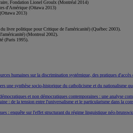
éraire, Fondation Lionel Groulx (Montréal 2014)
ontes d'Amérique (Ottawa 2013)
 (Ottawa 2013)
du livre politique pour Critique de l'américanité) (Québec 2003).
 l'américanité) (Montreal 2002).
té (Paris 1995).
ources humaines sur la discrimination systémique, des pratiques d'accès 
- : vers une synthèse socio-historique du catholicisme et du nationalisme
és démocratiques et non démocratiques contemporaines : une analyse com
e : de la tension entre l'universalisme et le particularisme dans la cons
ues : enquête sur l'effet structurant du régime linguistique néo-brunswick