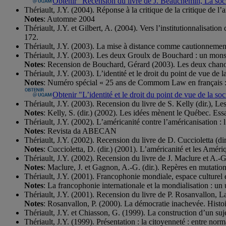
Obtenir "Recension du livre de J. Beauchemin, La soc
Thériault, J.Y. (2004). Réponse à la critique de la critique de l’
Notes
: Automne 2004
Thériault, J.Y. et Gilbert, A. (2004). Vers l’institutionnalisatio
172.
Thériault, J.Y. (2003). La mise à distance comme cautionneme
Thériault, J.Y. (2003). Les deux Groulx de Bouchard : un mons
Notes
: Recension de Bouchard, Gérard (2003). Les deux chano
Thériault, J.Y. (2003). L’identité et le droit du point de vue de l
Notes
: Numéro spécial « 25 ans de Commom Law en français : u
Obtenir "L’identité et le droit du point de vue de la 
Thériault, J.Y. (2003). Recension du livre de S. Kelly (dir.), Le
Notes
: Kelly, S. (dir.) (2002). Les idées mènent le Québec. Essa
Thériault, J.Y. (2002). L’américanité contre l’américanisation :
Notes
: Revista da ABECAN
Thériault, J.Y. (2002). Recension du livre de D. Cuccioletta (di
Notes
: Cuccioletta, D. (dir.) (2001). L’américanité et les Amér
Thériault, J.Y. (2002). Recension du livre de J. Maclure et A.-
Notes
: Maclure, J. et Gagnon, A.-G. (dir.). Repères en mutati
Thériault, J.Y. (2001). Francophonie mondiale, espace culturel e
Notes
: La francophonie internationale et la mondialisation : u
Thériault, J.Y. (2001). Recension du livre de P. Rosanvallon, 
Notes
: Rosanvallon, P. (2000). La démocratie inachevée. Histoi
Thériault, J.Y. et Chiasson, G. (1999). La construction d’un suje
Thériault, J.Y. (1999). Présentation : la citoyenneté : entre norma