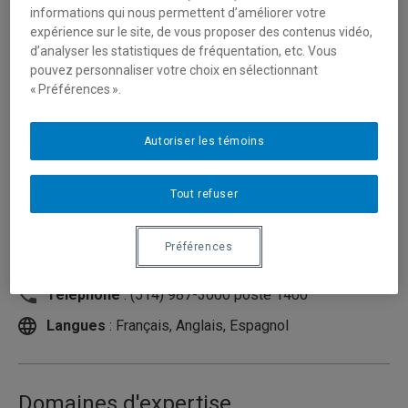
informations qui nous permettent d’améliorer votre
expérience sur le site, de vous proposer des contenus vidéo,
d’analyser les statistiques de fréquentation, etc. Vous
pouvez personnaliser votre choix en sélectionnant
« Préférences ».
Autoriser les témoins
Tout refuser
Unité
:
Département de stratégie, responsabilité
sociale et environnementale
Préférences
Courriel
:
gendron.corinne@uqam.ca
Téléphone
: (514) 987-3000 poste 1400
Langues
: Français, Anglais, Espagnol
Domaines d'expertise