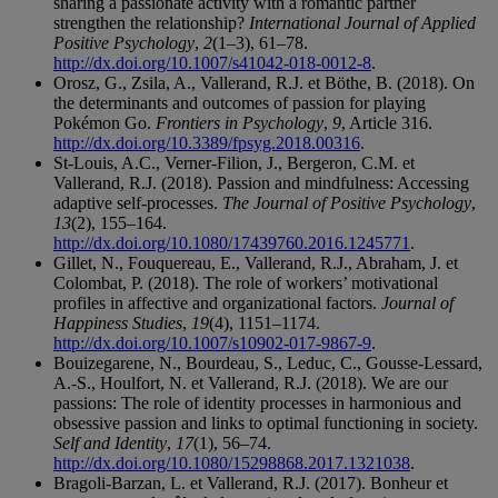
sharing a passionate activity with a romantic partner
strengthen the relationship?
International Journal of Applied
Positive Psychology
,
2
(1–3), 61–78.
http://dx.doi.org/10.1007/s41042-018-0012-8
.
Orosz, G., Zsila, A., Vallerand, R.J. et Böthe, B. (2018). On
the determinants and outcomes of passion for playing
Pokémon Go.
Frontiers in Psychology
,
9
, Article 316.
http://dx.doi.org/10.3389/fpsyg.2018.00316
.
St-Louis, A.C., Verner-Filion, J., Bergeron, C.M. et
Vallerand, R.J. (2018). Passion and mindfulness: Accessing
adaptive self-processes.
The Journal of Positive Psychology
,
13
(2), 155–164.
http://dx.doi.org/10.1080/17439760.2016.1245771
.
Gillet, N., Fouquereau, E., Vallerand, R.J., Abraham, J. et
Colombat, P. (2018). The role of workers’ motivational
profiles in affective and organizational factors.
Journal of
Happiness Studies
,
19
(4), 1151–1174.
http://dx.doi.org/10.1007/s10902-017-9867-9
.
Bouizegarene, N., Bourdeau, S., Leduc, C., Gousse-Lessard,
A.-S., Houlfort, N. et Vallerand, R.J. (2018). We are our
passions: The role of identity processes in harmonious and
obsessive passion and links to optimal functioning in society.
Self and Identity
,
17
(1), 56–74.
http://dx.doi.org/10.1080/15298868.2017.1321038
.
Bragoli-Barzan, L. et Vallerand, R.J. (2017). Bonheur et