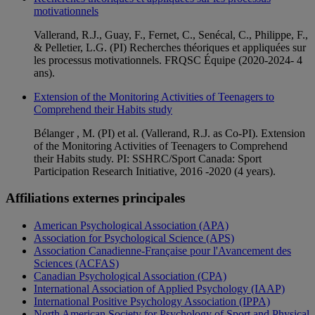
motivationnels
Vallerand, R.J., Guay, F., Fernet, C., Senécal, C., Philippe, F.,
& Pelletier, L.G. (PI) Recherches théoriques et appliquées sur
les processus motivationnels. FRQSC Équipe (2020-2024- 4
ans).
Extension of the Monitoring Activities of Teenagers to
Comprehend their Habits study
Bélanger , M. (PI) et al. (Vallerand, R.J. as Co-PI). Extension
of the Monitoring Activities of Teenagers to Comprehend
their Habits study. PI: SSHRC/Sport Canada: Sport
Participation Research Initiative, 2016 -2020 (4 years).
Affiliations externes principales
American Psychological Association (APA)
Association for Psychological Science (APS)
Association Canadienne-Française pour l'Avancement des
Sciences (ACFAS)
Canadian Psychological Association (CPA)
International Association of Applied Psychology (IAAP)
International Positive Psychology Association (IPPA)
North American Society for Psychology of Sport and Physical