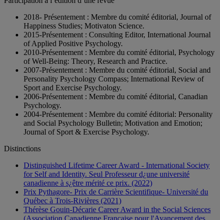
Participation à l’édition d’une revue
2018- Présentement : Membre du comité éditorial, Journal of
Happiness Studies; Motivaton Science.
2015-Présentement : Consulting Editor, International Journal
of Applied Positive Psychology.
2010-Présentement : Membre du comité éditorial, Psychology
of Well-Being: Theory, Research and Practice.
2007-Présentement : Membre du comité éditorial, Social and
Personality Psychology Compass; International Review of
Sport and Exercise Psychology.
2006-Présentement : Membre du comité éditorial, Canadian
Psychology.
2004-Présentement : Membre du comité éditorial: Personality
and Social Psychology Bulletin; Motivation and Emotion;
Journal of Sport & Exercise Psychology.
Distinctions
Distinguished Lifetime Career Award - International Society
for Self and Identity. Seul Professeur d¿une université
canadienne à s¿être mérité ce prix. (2022)
Prix Pythagore- Prix de Carrière Scientifique- Université du
Québec à Trois-Rivières (2021)
Thérèse Gouin-Décarie Career Award in the Social Sciences
(Association Canadienne Française pour l'Avancement des