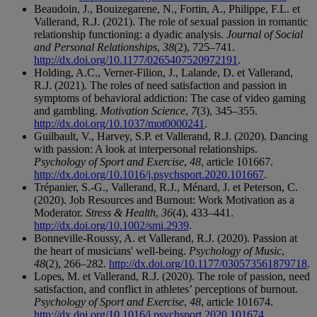
Beaudoin, J., Bouizegarene, N., Fortin, A., Philippe, F.L. et
Vallerand, R.J. (2021). The role of sexual passion in romantic
relationship functioning: a dyadic analysis.
Journal of Social
and Personal Relationships
,
38
(2), 725–741.
http://dx.doi.org/10.1177/0265407520972191
.
Holding, A.C., Verner-Filion, J., Lalande, D. et Vallerand,
R.J. (2021). The roles of need satisfaction and passion in
symptoms of behavioral addiction: The case of video gaming
and gambling.
Motivation Science
,
7
(3), 345–355.
http://dx.doi.org/10.1037/mot0000241
.
Guilbault, V., Harvey, S.P. et Vallerand, R.J. (2020). Dancing
with passion: A look at interpersonal relationships.
Psychology of Sport and Exercise
,
48
, article 101667.
http://dx.doi.org/10.1016/j.psychsport.2020.101667
.
Trépanier, S.-G., Vallerand, R.J., Ménard, J. et Peterson, C.
(2020). Job Resources and Burnout: Work Motivation as a
Moderator.
Stress & Health
,
36
(4), 433–441.
http://dx.doi.org/10.1002/smi.2939
.
Bonneville-Roussy, A. et Vallerand, R.J. (2020). Passion at
the heart of musicians' well-being.
Psychology of Music
,
48
(2), 266–282.
http://dx.doi.org/10.1177/030573561879718
.
Lopes, M. et Vallerand, R.J. (2020). The role of passion, need
satisfaction, and conflict in athletes’ perceptions of burnout.
Psychology of Sport and Exercise
,
48
, article 101674.
http://dx.doi.org/10.1016/j.psychsport.2020.101674
.