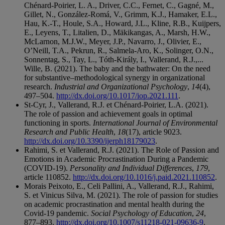
Chénard-Poirier, L. A., Driver, C.C., Fernet, C., Gagné, M.,
Gillet, N., González-Romá, V., Grimm, K.J., Hamaker, E.L.,
Hau, K.-T., Houle, S.A., Howard, J.L., Kline, R.B., Kuijpers,
E., Leyens, T., Litalien, D., Mäkikangas, A., Marsh, H.W.,
McLarnon, M.J.W., Meyer, J.P., Navarro, J., Olivier, E.,
O’Neill, T.A., Pekrun, R., Salmela-Aro, K., Solinger, O.N.,
Sonnentag, S., Tay, L., Tóth-Király, I., Vallerand, R.J.,...
Wille, B. (2021). The baby and the bathwater: On the need
for substantive–methodological synergy in organizational
research.
Industrial and Organizational Psychology
,
14
(4),
497–504.
http://dx.doi.org/10.1017/iop.2021.111
.
St-Cyr, J., Vallerand, R.J. et Chénard-Poirier, L.A. (2021).
The role of passion and achievement goals in optimal
functioning in sports.
International Journal of Environmental
Research and Public Health
,
18
(17), article 9023.
http://dx.doi.org/10.3390/ijerph18179023
.
Rahimi, S. et Vallerand, R.J. (2021). The Role of Passion and
Emotions in Academic Procrastination During a Pandemic
(COVID-19).
Personality and Individual Differences
,
179
,
article 110852.
http://dx.doi.org/10.1016/j.paid.2021.110852
.
Morais Peixoto, E., Celi Pallini, A., Vallerand, R.J., Rahimi,
S. et Vinicus Silva, M. (2021). The role of passion for studies
on academic procrastination and mental health during the
Covid-19 pandemic.
Social Psychology of Education
,
24
,
877–893.
http://dx.doi.org/10.1007/s11218-021-09636-9
.