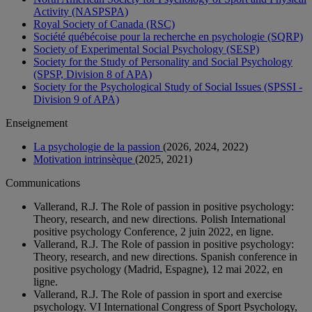
Activity (NASPSPA)
Royal Society of Canada (RSC)
Société québécoise pour la recherche en psychologie (SQRP)
Society of Experimental Social Psychology (SESP)
Society for the Study of Personality and Social Psychology
(SPSP, Division 8 of APA)
Society for the Psychological Study of Social Issues (SPSSI -
Division 9 of APA)
Enseignement
La psychologie de la passion
(2026, 2024, 2022)
Motivation intrinsèque
(2025, 2021)
Communications
Vallerand, R.J. The Role of passion in positive psychology:
Theory, research, and new directions. Polish International
positive psychology Conference, 2 juin 2022, en ligne.
Vallerand, R.J. The Role of passion in positive psychology:
Theory, research, and new directions. Spanish conference in
positive psychology (Madrid, Espagne), 12 mai 2022, en
ligne.
Vallerand, R.J. The Role of passion in sport and exercise
psychology. VI International Congress of Sport Psychology,