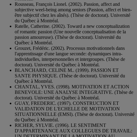
Rousseau, François Lionel. (2002). Passion, affect and
subjective weel-being among seniors (Passion, affect et bien-
être subjectif chez les aînés). (Thèse de doctorat). Université
du Québec à Montréal.
Ratelle, Catherine. (2002). Toward a new conceptualization
of romantic passion (Une nouvelle conceptualisation de la
passion amoureuse). (Thèse de doctorat). Université du
Québec à Montréal.
Grouzet, Frédéric. (2002). Processus motivationnels dans
l'apprentissage d'une langue seconde: dynamiques intra-
individuelles, interpersonnelles et intergroupes. (Thèse de
doctorat). Université du Québec à Montréal.
BLANCHARD, CELINE M.. (1999). PASSION ET
SANTE PHYSIQUE. (Thèse de doctorat). Université du
Québec à Montréal.
CHANTAL, YVES. (1998). MOTIVATION ET ACTION
BENEVOLE: UNE ANALYSE INTEGRATIVE. (Thèse de
doctorat). Université du Québec à Montréal.
GUAY, FREDERIC. (1997). CONSTRUCTION ET
VALIDATION DE L'ECHELLE DE MOTIVATION
SITUATIONNELLE (EMSI). (Thèse de doctorat). Université
du Québec à Montréal.
RICHER, SYLVIE. (1996). LE SENTIMENT
D'APPARTENANCE AUX COLLEGUES DE TRAVAIL:
UN DETERMINANT DE LA MOTIVATION AU