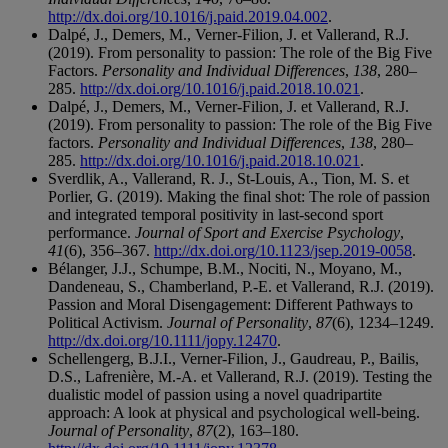
http://dx.doi.org/10.1016/j.paid.2019.04.002
.
Dalpé, J., Demers, M., Verner-Filion, J. et Vallerand, R.J.
(2019). From personality to passion: The role of the Big Five
Factors.
Personality and Individual Differences
,
138
, 280–
285.
http://dx.doi.org/10.1016/j.paid.2018.10.021
.
Dalpé, J., Demers, M., Verner-Filion, J. et Vallerand, R.J.
(2019). From personality to passion: The role of the Big Five
factors.
Personality and Individual Differences
,
138
, 280–
285.
http://dx.doi.org/10.1016/j.paid.2018.10.021
.
Sverdlik, A., Vallerand, R. J., St-Louis, A., Tion, M. S. et
Porlier, G. (2019). Making the final shot: The role of passion
and integrated temporal positivity in last-second sport
performance.
Journal of Sport and Exercise Psychology
,
41
(6), 356–367.
http://dx.doi.org/10.1123/jsep.2019-0058
.
Bélanger, J.J., Schumpe, B.M., Nociti, N., Moyano, M.,
Dandeneau, S., Chamberland, P.-E. et Vallerand, R.J. (2019).
Passion and Moral Disengagement: Different Pathways to
Political Activism.
Journal of Personality
,
87
(6), 1234–1249.
http://dx.doi.org/10.1111/jopy.12470
.
Schellengerg, B.J.I., Verner-Filion, J., Gaudreau, P., Bailis,
D.S., Lafrenière, M.-A. et Vallerand, R.J. (2019). Testing the
dualistic model of passion using a novel quadripartite
approach: A look at physical and psychological well-being.
Journal of Personality
,
87
(2), 163–180.