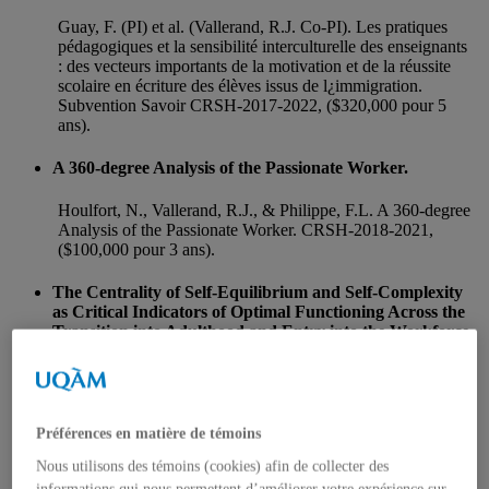
Guay, F. (PI) et al. (Vallerand, R.J. Co-PI). Les pratiques
pédagogiques et la sensibilité interculturelle des enseignants
: des vecteurs importants de la motivation et de la réussite
scolaire en écriture des élèves issus de l¿immigration.
Subvention Savoir CRSH-2017-2022, ($320,000 pour 5
ans).
A 360-degree Analysis of the Passionate Worker.
Houlfort, N., Vallerand, R.J., & Philippe, F.L. A 360-degree
Analysis of the Passionate Worker. CRSH-2018-2021,
($100,000 pour 3 ans).
The Centrality of Self-Equilibrium and Self-Complexity
as Critical Indicators of Optimal Functioning Across the
Transition into Adulthood and Entry into the Workforce.
Morin, A. et al. (PI) (Vallerand, R.J., co-PI). The Centrality
of Self-Equilibrium and Self-Complexity as Critical
Indicators of Optimal Functioning Across the Transition into
Adulthood and Entry into the Workforce. CRSH-2018-
Préférences en matière de témoins
2023, ($320,000 pour 5 ans).
Nous utilisons des témoins (cookies) afin de collecter des