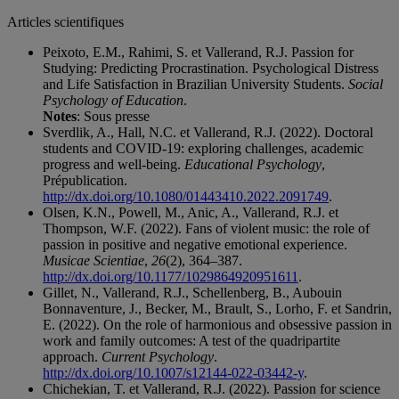
Articles scientifiques
Peixoto, E.M., Rahimi, S. et Vallerand, R.J. Passion for
Studying: Predicting Procrastination. Psychological Distress
and Life Satisfaction in Brazilian University Students.
Social
Psychology of Education
.
Notes
: Sous presse
Sverdlik, A., Hall, N.C. et Vallerand, R.J. (2022). Doctoral
students and COVID-19: exploring challenges, academic
progress and well-being.
Educational Psychology
,
Prépublication.
http://dx.doi.org/10.1080/01443410.2022.2091749
.
Olsen, K.N., Powell, M., Anic, A., Vallerand, R.J. et
Thompson, W.F. (2022). Fans of violent music: the role of
passion in positive and negative emotional experience.
Musicae Scientiae
,
26
(2), 364–387.
http://dx.doi.org/10.1177/1029864920951611
.
Gillet, N., Vallerand, R.J., Schellenberg, B., Aubouin
Bonnaventure, J., Becker, M., Brault, S., Lorho, F. et Sandrin,
E. (2022). On the role of harmonious and obsessive passion in
work and family outcomes: A test of the quadripartite
approach.
Current Psychology
.
http://dx.doi.org/10.1007/s12144-022-03442-y
.
Chichekian, T. et Vallerand, R.J. (2022). Passion for science