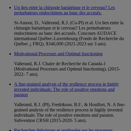
Un lien entre la chirurgie bariatrique et le cerveau? Les
perturbateurs endocriniens au banc des accusés.
St-Amour, D., Vallerand, R.J. (Co-PI) et al. Un lien entre la
chirurgie bariatrique et le cerveau? Les perturbateurs
endocriniens au banc des accusés. Concours AUDACE
international Québec-Luxembourg (Fonds de Recherche du
Québec ¿ FRQ). $340,000 (2021-2023 sur 3 ans).
Motivational Processes and Optimal functioning
Vallerand, R.J. Chaire de Recherche du Canada-1
(Motivational Processes and Optimal functioning), (2015-
2022- 7 ans).
A fine-grained analysis of the resilience process in highly
invested individuals: The role of positive emotions and
passion
Vallerand, R.J. (PI), Fredrikson, B.F., & Houlfort, N. A fine-
grained analysis of the resilience process in highly invested
individuals: The role of positive emotions and passion.
Subvention CRSH (2015-2020- 5 ans).
Recherches théoriques et appliquées sur les processus