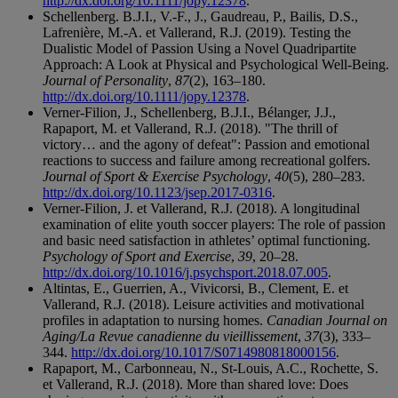
http://dx.doi.org/10.1111/jopy.12378
.
Schellenberg. B.J.I., V.-F., J., Gaudreau, P., Bailis, D.S.,
Lafrenière, M.-A. et Vallerand, R.J. (2019). Testing the
Dualistic Model of Passion Using a Novel Quadripartite
Approach: A Look at Physical and Psychological Well-Being.
Journal of Personality
,
87
(2), 163–180.
http://dx.doi.org/10.1111/jopy.12378
.
Verner-Filion, J., Schellenberg, B.J.I., Bélanger, J.J.,
Rapaport, M. et Vallerand, R.J. (2018). "The thrill of
victory… and the agony of defeat": Passion and emotional
reactions to success and failure among recreational golfers.
Journal of Sport & Exercise Psychology
,
40
(5), 280–283.
http://dx.doi.org/10.1123/jsep.2017-0316
.
Verner-Filion, J. et Vallerand, R.J. (2018). A longitudinal
examination of elite youth soccer players: The role of passion
and basic need satisfaction in athletes’ optimal functioning.
Psychology of Sport and Exercise
,
39
, 20–28.
http://dx.doi.org/10.1016/j.psychsport.2018.07.005
.
Altintas, E., Guerrien, A., Vivicorsi, B., Clement, E. et
Vallerand, R.J. (2018). Leisure activities and motivational
profiles in adaptation to nursing homes.
Canadian Journal on
Aging/La Revue canadienne du vieillissement
,
37
(3), 333–
344.
http://dx.doi.org/10.1017/S0714980818000156
.
Rapaport, M., Carbonneau, N., St-Louis, A.C., Rochette, S.
et Vallerand, R.J. (2018). More than shared love: Does