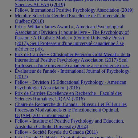
Sciences-ACFAS) (2019)
Fellow, International Positive Psychology Association (2019)
Membre Sélect du Cercle d'Excellence de l'Université du
Québec (2018)
Prix « William James Award », American Psychological
Association (Division 1) pour le livre « The Psychology of
Passion : A Dualistic Model » (Oxford University Press)
(2017). Seul Professeur d'une université canadienne à se
mériter ce prix.
Prix de Carrière « Christopher Peterson Gold Medal » de la
International Positive Psychology Association (2017) Seul
Professeur d'une université canadienne à se mériter ce prix.
Évaluateur de l'année - International Journal of Psychology
(2017)
Fellow - Division 15 Educational Psychology - American
Psychological Association (2016)
Prix de Carrière Excellence en Recherche - Faculté des
Sciences Humaines, UQAM (2016)
Chaire de Recherche du Canada - Niveau 1 et FCI sur les
Processus Motivationels et le Fonctionement Optimal,
UQAM (2015 - maintenant)
Fellow - Institute of Positive Psychology and Education,
Australian Catholic University (2014)
Fellow - Société Royale du Canada (2011)
Prix Donald O. Hebb - Contributions remarquables à la