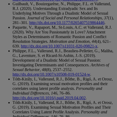
Guilbault, V., Bouizegarène, N., Philippe, F.L. et Vallerand,
R.J. (2020). Understanding Extradyadic Sex and Its
Underlying Motives Through a Dualistic Model of Sexual
Passion.
Journal of Social and Personal Relationships
,
37
(1),
281–301.
http://dx.doi.org/10.1177/0265407519864446
.
Paquette, V., Rapaport, M., St-Louis, A.C. et Vallerand, R.J.
(2020). Why Are You Passionately in Love? Attachment
Styles as Determinants of Romantic Passion and Conflict
Resolution Strategies.
Motivation and Emotion
,
44
(4), 621–
639.
http://dx.doi.org/10.1007/s11031-020-09821-x
.
Philippe, F.L., Vallerand, R.J., Beaulieu-Pelletier, G., Maliha,
G., Laventure, S. et Ricard-St-Aubin, J.-S. (2019).
Development of a Dualistic Model of Sexual Passion:
Investigating Determinants and Consequences.
Archives of
Sexual Behavior
,
48
(8), 2537–2552.
http://dx.doi.org/10.1007/s10508-019-01524-w
.
Tóth-Király, I., Vallerand, R.J., Bőthe, B., Rigó, A. et Orosz,
G. (2019). Examining sexual motivation profiles and their
correlates using latent profile analysis.
Personality and
Individual Differences
,
146
, 76–86.
http://dx.doi.org/10.1016/j.paid.2019.04.002
.
Tóth-Király, I., Vallerand, R.J., Bőthe, B., Rigó, A. et Orosz,
G. (2019). Examining Sexual Motivation Profiles and Their
Correlates Using Latent Profile Analysis.
Personality and
Individual Differences
,
146
, 76–86.