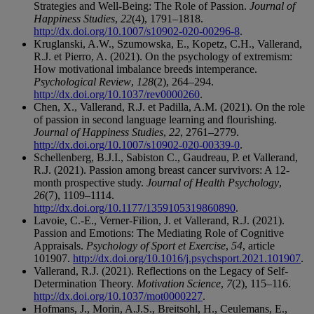
Strategies and Well-Being: The Role of Passion.
Journal of
Happiness Studies
,
22
(4), 1791–1818.
http://dx.doi.org/10.1007/s10902-020-00296-8
.
Kruglanski, A.W., Szumowska, E., Kopetz, C.H., Vallerand,
R.J. et Pierro, A. (2021). On the psychology of extremism:
How motivational imbalance breeds intemperance.
Psychological Review
,
128
(2), 264–294.
http://dx.doi.org/10.1037/rev0000260
.
Chen, X., Vallerand, R.J. et Padilla, A.M. (2021). On the role
of passion in second language learning and flourishing.
Journal of Happiness Studies
,
22
, 2761–2779.
http://dx.doi.org/10.1007/s10902-020-00339-0
.
Schellenberg, B.J.I., Sabiston C., Gaudreau, P. et Vallerand,
R.J. (2021). Passion among breast cancer survivors: A 12-
month prospective study.
Journal of Health Psychology
,
26
(7), 1109–1114.
http://dx.doi.org/10.1177/1359105319860890
.
Lavoie, C.-E., Verner-Filion, J. et Vallerand, R.J. (2021).
Passion and Emotions: The Mediating Role of Cognitive
Appraisals.
Psychology of Sport et Exercise
,
54
, article
101907.
http://dx.doi.org/10.1016/j.psychsport.2021.101907
.
Vallerand, R.J. (2021). Reflections on the Legacy of Self-
Determination Theory.
Motivation Science
,
7
(2), 115–116.
http://dx.doi.org/10.1037/mot0000227
.
Hofmans, J., Morin, A.J.S., Breitsohl, H., Ceulemans, E.,