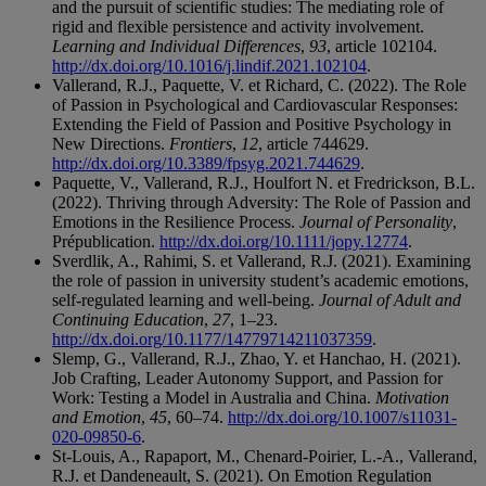
and the pursuit of scientific studies: The mediating role of
rigid and flexible persistence and activity involvement.
Learning and Individual Differences
,
93
, article 102104.
http://dx.doi.org/10.1016/j.lindif.2021.102104
.
Vallerand, R.J., Paquette, V. et Richard, C. (2022). The Role
of Passion in Psychological and Cardiovascular Responses:
Extending the Field of Passion and Positive Psychology in
New Directions.
Frontiers
,
12
, article 744629.
http://dx.doi.org/10.3389/fpsyg.2021.744629
.
Paquette, V., Vallerand, R.J., Houlfort N. et Fredrickson, B.L.
(2022). Thriving through Adversity: The Role of Passion and
Emotions in the Resilience Process.
Journal of Personality
,
Prépublication.
http://dx.doi.org/10.1111/jopy.12774
.
Sverdlik, A., Rahimi, S. et Vallerand, R.J. (2021). Examining
the role of passion in university student’s academic emotions,
self-regulated learning and well-being.
Journal of Adult and
Continuing Education
,
27
, 1–23.
http://dx.doi.org/10.1177/14779714211037359
.
Slemp, G., Vallerand, R.J., Zhao, Y. et Hanchao, H. (2021).
Job Crafting, Leader Autonomy Support, and Passion for
Work: Testing a Model in Australia and China.
Motivation
and Emotion
,
45
, 60–74.
http://dx.doi.org/10.1007/s11031-
020-09850-6
.
St-Louis, A., Rapaport, M., Chenard-Poirier, L.-A., Vallerand,
R.J. et Dandeneault, S. (2021). On Emotion Regulation