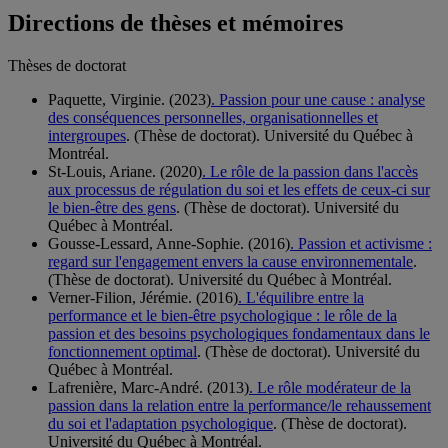
Directions de thèses et mémoires
Thèses de doctorat
Paquette, Virginie. (2023)
. Passion pour une cause : analyse
des conséquences personnelles, organisationnelles et
intergroupes
. (Thèse de doctorat). Université du Québec à
Montréal.
St-Louis, Ariane. (2020)
. Le rôle de la passion dans l'accès
aux processus de régulation du soi et les effets de ceux-ci sur
le bien-être des gens
. (Thèse de doctorat). Université du
Québec à Montréal.
Gousse-Lessard, Anne-Sophie. (2016)
. Passion et activisme :
regard sur l'engagement envers la cause environnementale
.
(Thèse de doctorat). Université du Québec à Montréal.
Verner-Filion, Jérémie. (2016)
. L'équilibre entre la
performance et le bien-être psychologique : le rôle de la
passion et des besoins psychologiques fondamentaux dans le
fonctionnement optimal
. (Thèse de doctorat). Université du
Québec à Montréal.
Lafrenière, Marc-André. (2013)
. Le rôle modérateur de la
passion dans la relation entre la performance/le rehaussement
du soi et l'adaptation psychologique
. (Thèse de doctorat).
Université du Québec à Montréal.