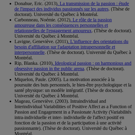
Donahue, Eric. (2013)
. La transmission de la passion : étude
de l'impact des individus passionnés sur les autres
. (Thèse de
doctorat). Université du Québec à Montréal.
Carbonneau, Noémie. (2012)
. Le rôle de la passion
amoureuse dans les conséquences personnelles et
relationnelles de l'engagement amoureux
. (Thèse de doctorat).
Université du Québec à Montréal.
Lavigne, Geneviève. (2011)
. L'influence des orientations du
besoin d'affiliation sur l'adaptation intrapersonnelle et
interpersonnelle
. (Thèse de doctorat). Université du Québec à
Montréal.
Rip, Blanka. (2010)
. Ideological passion : on harmonious and
obsessive passion in the public arena
. (Thèse de doctorat).
Université du Québec à Montréal.
Miquelon, Paule. (2005). La motivation associée à la
poursuite des buts personnels, le bien-être psychologique et la
santé physique: un modèle intégratif. (Thèse de doctorat).
Université du Québec à Montréal.
Mageau, Geneviève. (2003). Intraindividual and
Interindividual Variabilities of Positive Affect as a Function of
Passion and Engagement in a Passionate Activity (Variabilités
intra-individuelle et inter- individuelle de l'affect positif en
fonction de la passion et de la participation à une activité
passionnante). (Thèse de doctorat). Université du Québec à
Montréal.