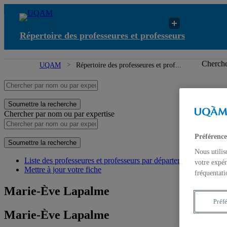
Répertoire des professeures et professeurs
Ré
Cherche
UQAM
Répertoire des professeures et prof...
Soumettre la recherche
Chercher par nom ou par expertise
Préférence
Soumettre la recherche
Nous utilis
Liste des professeures et professeurs par départements et écoles
votre expér
Mettre à jour votre fiche
fréquentati
Marie-Ève Lapalme
Préf
Marie-Ève Lapalme