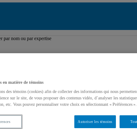
pertoire des professeures et professeurs
r par nom ou par expertise
s en matière de témoins
ons des témoins (cookies) afin de collecter des informations qui nous permetten
ience sur le site, de vous proposer des contenus vidéo, d’analyser les statistique
on, etc. Vous pouvez personnaliser votre choix en sélectionnant « Préférences ».
érences
Autoriser les témoins
Tout