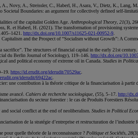
A., Novy, A., Streissler, C., Haberl, H., Asara, V., Dietz, K., Lang, M.
to Societal Boundaries: an argument for collectively defined self-limitat
ialities of the capitalist Golden Age.
Anthropological Theory
,
21
(3), 2
oss, R. et Haberl, H. (2021). The transformation of provisioning systems
 1405–1421.
http://dx.doi.org/10.1007/s11625-021-00952-9
.
, Capitalism and the Prospect of “Socialism without Growth”: A Comme
crifice”. The structures of financial capital in the early 21st century
ial du Berlin Journal of Sociology), 119–146.
http://dx.doi.org/10.10
logical and political economy of extreme oil in Canada.
Studies in Politi
0–19.
https://id.erudit.org/iderudit/70529ac
.
d.erudit.org/iderudit/69422ac
.
er: une contribution à la théorie critique de la financiarisation à partir d
alisme avancé.
Cahiers de recherche sociologique
, (55), 5–17.
http://dx
inanciarisation du secteur forestier : le cas de Produits Forestiers Résol
and social conflict at the end of neoliberalism.
Studies in Political Ec
nciarisation de la stratégie d’entreprise et restructuration de l’industrie
me pour quelle théorie de la reconnaissance ?
Politique et Sociétés
,
28
(3