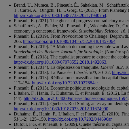
Brand, U., Muraca, B., Pineault, É., Sahakian, M., Schaffartzik, 
T., Carter, A., Qingzhi, H.,... Görg, C. (2021). From Planetary 
http://dx.doi.org/10.1080/15487733.2021.1940754
.
Pineault, É. (2021). The ghosts of progress: contradictory mater
Schaffartzik, A., Pichler, M., Pineault, É., Wiedenhofer, D., Gr
economy: a conceptual framework.
Sustainability Science
,
16
,
Pineault, É. (2019). From Provocation to Challenge: Degrowth
266.
http://dx.doi.org/10.1080/10455752.2018.1457064
.
Pineault, É. (2019). “A Moloch demanding the whole world as a sa
Sonderband des Berliner Journals für Soziologie
, (Numéro spéc
Pineault, É. (2018). The capitalist pressure to extract: the eco
http://dx.doi.org/10.1080/07078552.2018.1492063
.
Pineault, É. (2014). La dépossession tranquille.
Liberté
,
302
, 1
Pineault, É. (2013). La Panacée.
Liberté
,
300
, 30–32.
https://i
Pineault, É. (2013). Réification et massification du capital financi
117–154.
http://dx.doi.org/10.7202/1027684ar
.
Pineault, É. (2013). Économie politique et sociologie du capit
L'Italien, F., Hanin, F., Duhaime, É. et Pineault, É. (2012). La f
(44).
http://dx.doi.org/10.4000/interventionseconomiques.1594
.
Pineault, É. (2012). Québec's Red Spring, an essay on ideology 
http://dx.doi.org/10.1080/19187033.2012.11674990
.
Duhaime, É., Hanin, F., L’Italien, F. et Pineault, É. (2010). Fina
51
(1-2), 125–150.
http://dx.doi.org/10.7202/044696ar
.
Dufour, F.G. et Pineault, É. (2009). Quelle théorie du capitalis