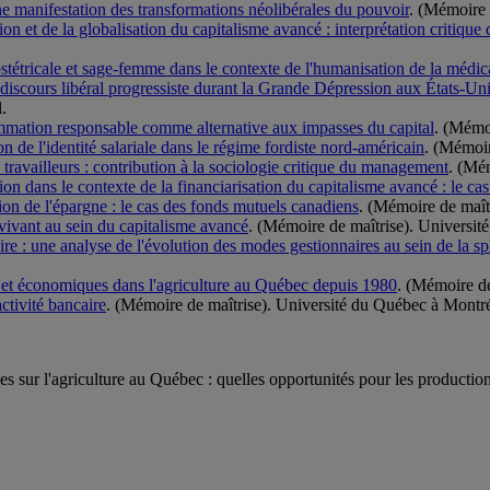
ne manifestation des transformations néolibérales du pouvoir
. (Mémoire 
ation et de la globalisation du capitalisme avancé : interprétation critiq
bstétricale et sage-femme dans le contexte de l'humanisation de la médic
le discours libéral progressiste durant la Grande Dépression aux États-
.
ommation responsable comme alternative aux impasses du capital
. (Mémo
n de l'identité salariale dans le régime fordiste nord-américain
. (Mémoir
s travailleurs : contribution à la sociologie critique du management
. (Mé
n dans le contexte de la financiarisation du capitalisme avancé : le c
ation de l'épargne : le cas des fonds mutuels canadiens
. (Mémoire de maît
 vivant au sein du capitalisme avancé
. (Mémoire de maîtrise). Universit
re : une analyse de l'évolution des modes gestionnaires au sein de la sp
s et économiques dans l'agriculture au Québec depuis 1980
. (Mémoire de
activité bancaire
. (Mémoire de maîtrise). Université du Québec à Montré
 sur l'agriculture au Québec : quelles opportunités pour les production