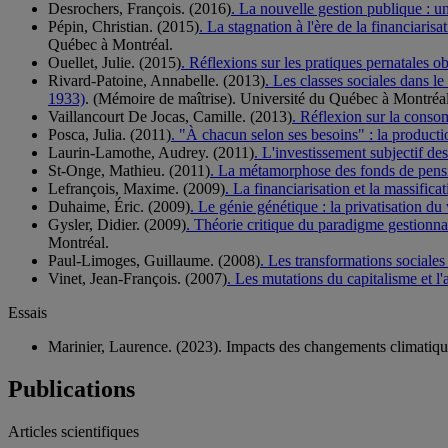
Desrochers, François. (2016)
. La nouvelle gestion publique : u
Pépin, Christian. (2015)
. La stagnation à l'ère de la financiaris
Québec à Montréal.
Ouellet, Julie. (2015)
. Réflexions sur les pratiques pernatales o
Rivard-Patoine, Annabelle. (2013)
. Les classes sociales dans 
1933)
. (Mémoire de maîtrise). Université du Québec à Montréal
Vaillancourt De Jocas, Camille. (2013)
. Réflexion sur la cons
Posca, Julia. (2011)
. "À chacun selon ses besoins" : la productio
Laurin-Lamothe, Audrey. (2011)
. L'investissement subjectif de
St-Onge, Mathieu. (2011)
. La métamorphose des fonds de pensio
Lefrançois, Maxime. (2009)
. La financiarisation et la massific
Duhaime, Éric. (2009)
. Le génie génétique : la privatisation du
Gysler, Didier. (2009)
. Théorie critique du paradigme gestionnai
Montréal.
Paul-Limoges, Guillaume. (2008)
. Les transformations sociale
Vinet, Jean-François. (2007)
. Les mutations du capitalisme et l'
Essais
Marinier, Laurence. (2023). Impacts des changements climatiques
Publications
Articles scientifiques