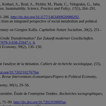
, Kothari, A., Brad, A., Pichler, M., Plank, C., Velegrakis, G., Jahn,
ion.
Sustainability. Science, Practice and Policy
,
17
(1), 264–291.
60–286.
http://dx.doi.org/10.1177/1463499620980292
.
 from an integrated perspective of social metabolism and political
ntary on Giorgios Kallis.
Capitalism Nature Socialism
,
30
(2), 251–
.
Große Transformation? Zur Zukunft moderner Gesellschaften.
07/978-3-658-25947-1_6
.
cal Economy
,
99
(2), 130–150.
e l'analyse de la titrisation.
Cahiers de recherche sociologique
, (55),
.doi.org/10.7202/1027679ar
.
u.
Revue Interventions économiques/Papers in Political Economy
,
onomy
,
90
(1), 29–56.
 forestière. Étude de l’entreprise Tembec.
Recherches sociographiques
,
), 75–99.
http://dx.doi.org/10.7202/039005ar
.