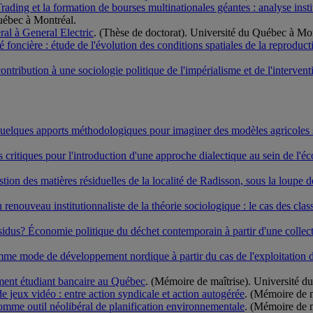
ding et la formation de bourses multinationales géantes : analyse ins
Québec à Montréal.
néral à General Electric
. (Thèse de doctorat). Université du Québec à Mon
té foncière : étude de l'évolution des conditions spatiales de la reproduc
contribution à une sociologie politique de l'impérialisme et de l'interven
: quelques apports méthodologiques pour imaginer des modèles agricoles s
critiques pour l'introduction d'une approche dialectique au sein de l'éc
stion des matières résiduelles de la localité de Radisson, sous la loupe d
enouveau institutionnaliste de la théorie sociologique : le cas des class
résidus? Économie politique du déchet contemporain à partir d'une colle
comme mode de développement nordique à partir du cas de l'exploitation
ement étudiant bancaire au Québec
. (Mémoire de maîtrise). Université d
de jeux vidéo : entre action syndicale et action autogérée
. (Mémoire de m
omme outil néolibéral de planification environnementale
. (Mémoire de m