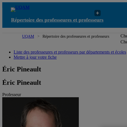
Répertoire des professeures et professeurs
Che
UQAM
Répertoire des professeures et professeurs
Che
Liste des professeures et professeurs par départements et écoles
Mettre à jour votre fiche
Éric Pineault
Éric Pineault
Professeur