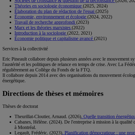
Sociétés de croissance & question de la décroissance
(2026, 20
Théories en sociologie économique
(2025, 2024)
Élaboration du plan de rédaction de l'essai
(2025)
Économie, environnement et écologie
(2024, 2022)
Travail de recherche approfondi
(2023)
Marx et les théories marxistes
(2022)
Introduction à la sociologie
(2022, 2021)
Économie politique et capitalisme avancé
(2021)
Services à la collectivité
Eric Pineault collabore depuis plusieurs années avec le mouvement syndi
l'austérité et les politiques de relance en temps de crise. Avec La Fédé
régulièrement au Collège du Fonds de la FTQ.
Il collabore depuis 2014 avec des organisations du mouvement écologist
énergétique.
Directions de thèses et mémoires
Thèses de doctorat
Theurillat-Cloutier, Arnaud. (2026)
. Quelle transition énergétiq
Cabanes, Hélène. (2024). De l'entreprise à mission à la qualité 
à Montréal.
Legault, Frédéric. (2023)
. Planification démocratique : une pro