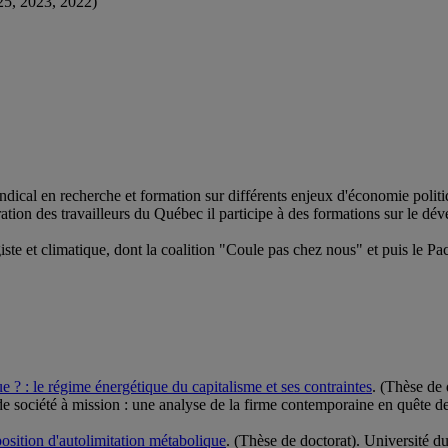
25, 2023, 2022)
cal en recherche et formation sur différents enjeux d'économie politique
ration des travailleurs du Québec il participe à des formations sur le dév
e et climatique, dont la coalition "Coule pas chez nous" et puis le Pact
ue ? : le régime énergétique du capitalisme et ses contraintes
. (Thèse de
de société à mission : une analyse de la firme contemporaine en quête de
position d'autolimitation métabolique
. (Thèse de doctorat). Université 