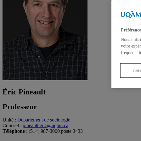
Préférence
Nous utilis
votre expér
fréquentati
Préf
Éric Pineault
Professeur
Unité
:
Département de sociologie
Courriel
:
pineault.eric@uqam.ca
Téléphone
: (514) 987-3000 poste 3433