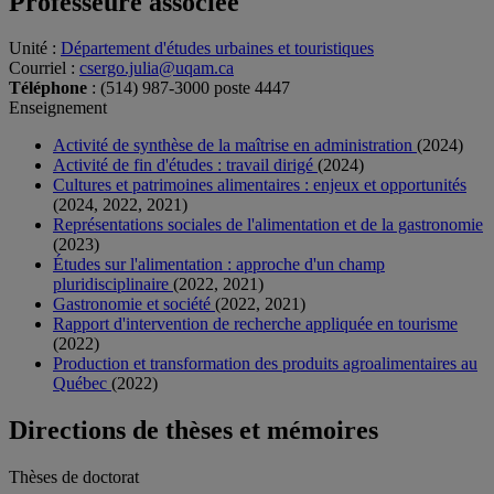
Professeure associée
Unité
:
Département d'études urbaines et touristiques
Courriel
:
csergo.julia@uqam.ca
Téléphone
: (514) 987-3000 poste 4447
Enseignement
Activité de synthèse de la maîtrise en administration
(2024)
Activité de fin d'études : travail dirigé
(2024)
Cultures et patrimoines alimentaires : enjeux et opportunités
(2024, 2022, 2021)
Représentations sociales de l'alimentation et de la gastronomie
(2023)
Études sur l'alimentation : approche d'un champ
pluridisciplinaire
(2022, 2021)
Gastronomie et société
(2022, 2021)
Rapport d'intervention de recherche appliquée en tourisme
(2022)
Production et transformation des produits agroalimentaires au
Québec
(2022)
Directions de thèses et mémoires
Thèses de doctorat