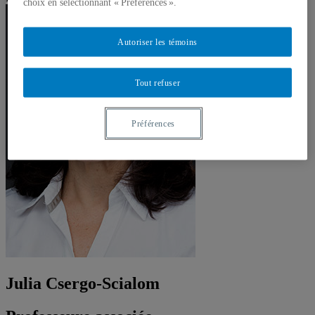
choix en sélectionnant « Préférences ».
Autoriser les témoins
Tout refuser
Préférences
Julia Csergo-Scialom