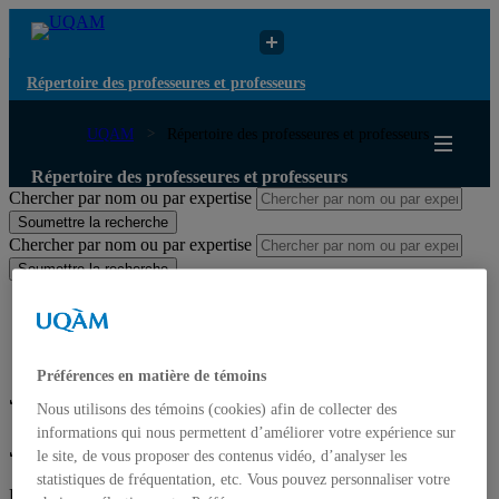
Répertoire des professeures et professeurs
UQAM
Répertoire des professeures et professeurs
Répertoire des professeures et professeurs
Chercher par nom ou par expertise
Soumettre la recherche
Chercher par nom ou par expertise
Soumettre la recherche
Liste des professeures et professeurs par départements et
écoles
Mettre à jour votre fiche
Préférences en matière de témoins
Julia Csergo-Scialom
Nous utilisons des témoins (cookies) afin de collecter des
informations qui nous permettent d’améliorer votre expérience sur
Julia Csergo-Scialom
le site, de vous proposer des contenus vidéo, d’analyser les
statistiques de fréquentation, etc. Vous pouvez personnaliser votre
Professeure associée