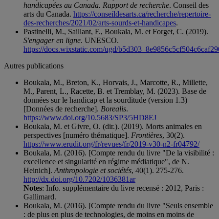
handicapées au Canada. Rapport de recherche
. Conseil des
arts du Canada.
https://conseildesarts.ca/recherche/repertoire-
des-recherches/2021/02/arts-sourds-et-handicapes
.
Pastinelli, M., Saillant, F., Boukala, M. et Forget, C. (2019).
S'engager en ligne
. UNESCO.
https://docs.wixstatic.com/ugd/b5d303_8e9856c5cf504c6caf2
Autres publications
Boukala, M., Breton, K., Horvais, J., Marcotte, R., Millette,
M., Parent, L., Racette, B. et Tremblay, M. (2023). Base de
données sur le handicap et la sourditude (version 1.3)
[Données de recherche].
Borealis
.
https://www.doi.org/10.5683/SP3/5HD8EJ
Boukala, M. et Givre, O. (dir.). (2019). Morts animales en
perspectives [numéro thématique].
Frontières
, 30(2).
https://www.erudit.org/fr/revues/fr/2019-v30-n2-fr04792/
Boukala, M. (2016). [Compte rendu du livre "De la visibilité :
excellence et singularité en régime médiatique", de N.
Heinich].
Anthropologie et sociétés
, 40(1). 275-276.
http://dx.doi.org/10.7202/1036381ar
Notes
: Info. supplémentaire du livre recensé : 2012, Paris :
Gallimard.
Boukala, M. (2016). [Compte rendu du livre "Seuls ensemble
: de plus en plus de technologies, de moins en moins de