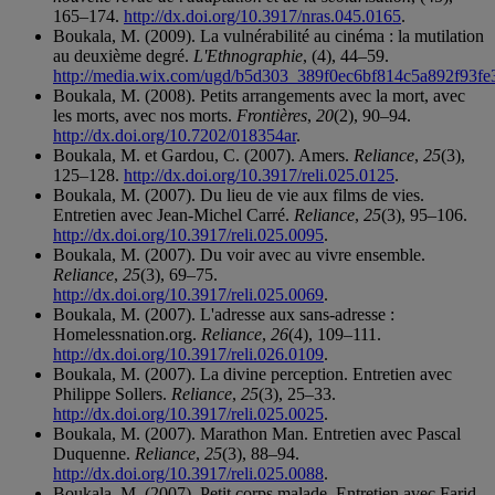
165–174.
http://dx.doi.org/10.3917/nras.045.0165
.
Boukala, M. (2009). La vulnérabilité au cinéma : la mutilation
au deuxième degré.
L'Ethnographie
, (4), 44–59.
http://media.wix.com/ugd/b5d303_389f0ec6bf814c5a892f93fe
Boukala, M. (2008). Petits arrangements avec la mort, avec
les morts, avec nos morts.
Frontières
,
20
(2), 90–94.
http://dx.doi.org/10.7202/018354ar
.
Boukala, M. et Gardou, C. (2007). Amers.
Reliance
,
25
(3),
125–128.
http://dx.doi.org/10.3917/reli.025.0125
.
Boukala, M. (2007). Du lieu de vie aux films de vies.
Entretien avec Jean-Michel Carré.
Reliance
,
25
(3), 95–106.
http://dx.doi.org/10.3917/reli.025.0095
.
Boukala, M. (2007). Du voir avec au vivre ensemble.
Reliance
,
25
(3), 69–75.
http://dx.doi.org/10.3917/reli.025.0069
.
Boukala, M. (2007). L'adresse aux sans-adresse :
Homelessnation.org.
Reliance
,
26
(4), 109–111.
http://dx.doi.org/10.3917/reli.026.0109
.
Boukala, M. (2007). La divine perception. Entretien avec
Philippe Sollers.
Reliance
,
25
(3), 25–33.
http://dx.doi.org/10.3917/reli.025.0025
.
Boukala, M. (2007). Marathon Man. Entretien avec Pascal
Duquenne.
Reliance
,
25
(3), 88–94.
http://dx.doi.org/10.3917/reli.025.0088
.
Boukala, M. (2007). Petit corps malade. Entretien avec Farid