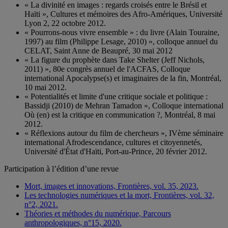
« La divinité en images : regards croisés entre le Brésil et
Haïti », Cultures et mémoires des Afro-Amériques, Université
Lyon 2, 22 octobre 2012.
« Pourrons-nous vivre ensemble » : du livre (Alain Touraine,
1997) au film (Philippe Lesage, 2010) », colloque annuel du
CELAT, Saint Anne de Beaupré, 30 mai 2012
« La figure du prophète dans Take Shelter (Jeff Nichols,
2011) », 80e congrès annuel de l'ACFAS, Colloque
international Apocalypse(s) et imaginaires de la fin, Montréal,
10 mai 2012.
« Potentialités et limite d'une critique sociale et politique :
Bassidji (2010) de Mehran Tamadon », Colloque international
Où (en) est la critique en communication ?, Montréal, 8 mai
2012.
« Réflexions autour du film de chercheurs », IVème séminaire
international Afrodescendance, cultures et citoyennetés,
Université d'État d'Haïti, Port-au-Prince, 20 février 2012.
Participation à l’édition d’une revue
Mort, images et innovations, Frontières, vol. 35, 2023.
Les technologies numériques et la mort, Frontières, vol. 32,
n°2, 2021.
Théories et méthodes du numérique, Parcours
anthropologiques, n°15, 2020.