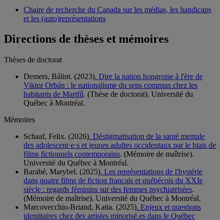
Chaire de recherche du Canada sur les médias, les handicaps
et les (auto)représentations
Directions de thèses et mémoires
Thèses de doctorat
Demers, Bálint. (2023)
. Dire la nation hongroise à l'ère de
Viktor Orbán : le nationalisme du sens commun chez les
habitants de Martfű
. (Thèse de doctorat). Université du
Québec à Montréal.
Mémoires
Schaaf, Felix. (2026)
. Déstigmatisation de la santé mentale
des adolescent·e·s et jeunes adultes occidentaux par le biais de
films fictionnels contemporains
. (Mémoire de maîtrise).
Université du Québec à Montréal.
Barabé, Marybel. (2025)
. Les représentations de l'hystérie
dans quatre films de fiction français et québécois du XXIe
siècle : regards féminins sur des femmes psychiatrisées
.
(Mémoire de maîtrise). Université du Québec à Montréal.
Marcovecchio-Briand, Katia. (2025)
. Enjeux et questions
identitaires chez des artistes minorisé.es dans le Québec