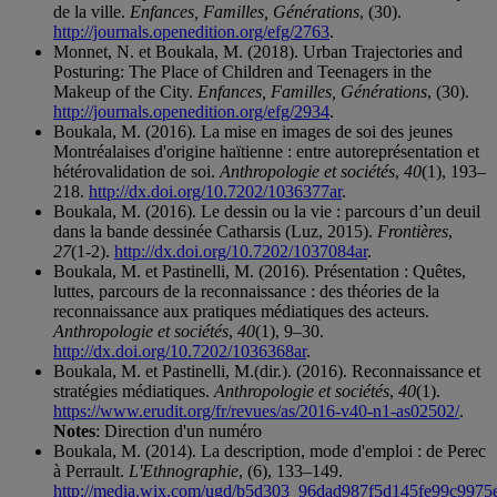
de la ville.
Enfances, Familles, Générations
, (30).
http://journals.openedition.org/efg/2763
.
Monnet, N. et Boukala, M. (2018). Urban Trajectories and
Posturing: The Place of Children and Teenagers in the
Makeup of the City.
Enfances, Familles, Générations
, (30).
http://journals.openedition.org/efg/2934
.
Boukala, M. (2016). La mise en images de soi des jeunes
Montréalaises d'origine haïtienne : entre autoreprésentation et
hétérovalidation de soi.
Anthropologie et sociétés
,
40
(1), 193–
218.
http://dx.doi.org/10.7202/1036377ar
.
Boukala, M. (2016). Le dessin ou la vie : parcours d’un deuil
dans la bande dessinée Catharsis (Luz, 2015).
Frontières
,
27
(1-2).
http://dx.doi.org/10.7202/1037084ar
.
Boukala, M. et Pastinelli, M. (2016). Présentation : Quêtes,
luttes, parcours de la reconnaissance : des théories de la
reconnaissance aux pratiques médiatiques des acteurs.
Anthropologie et sociétés
,
40
(1), 9–30.
http://dx.doi.org/10.7202/1036368ar
.
Boukala, M. et Pastinelli, M.(dir.). (2016). Reconnaissance et
stratégies médiatiques.
Anthropologie et sociétés
,
40
(1).
https://www.erudit.org/fr/revues/as/2016-v40-n1-as02502/
.
Notes
: Direction d'un numéro
Boukala, M. (2014). La description, mode d'emploi : de Perec
à Perrault.
L'Ethnographie
, (6), 133–149.
http://media.wix.com/ugd/b5d303_96dad987f5d145fe99c9975