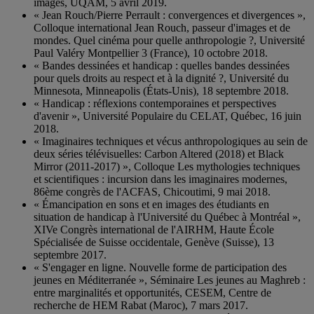
images, UQAM, 5 avril 2019.
« Jean Rouch/Pierre Perrault : convergences et divergences »,
Colloque international Jean Rouch, passeur d'images et de
mondes. Quel cinéma pour quelle anthropologie ?, Université
Paul Valéry Montpellier 3 (France), 10 octobre 2018.
« Bandes dessinées et handicap : quelles bandes dessinées
pour quels droits au respect et à la dignité ?, Université du
Minnesota, Minneapolis (États-Unis), 18 septembre 2018.
« Handicap : réflexions contemporaines et perspectives
d'avenir », Université Populaire du CELAT, Québec, 16 juin
2018.
« Imaginaires techniques et vécus anthropologiques au sein de
deux séries télévisuelles: Carbon Altered (2018) et Black
Mirror (2011-2017) », Colloque Les mythologies techniques
et scientifiques : incursion dans les imaginaires modernes,
86ème congrès de l'ACFAS, Chicoutimi, 9 mai 2018.
« Émancipation en sons et en images des étudiants en
situation de handicap à l'Université du Québec à Montréal »,
XIVe Congrès international de l'AIRHM, Haute École
Spécialisée de Suisse occidentale, Genève (Suisse), 13
septembre 2017.
« S'engager en ligne. Nouvelle forme de participation des
jeunes en Méditerranée », Séminaire Les jeunes au Maghreb :
entre marginalités et opportunités, CESEM, Centre de
recherche de HEM Rabat (Maroc), 7 mars 2017.