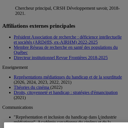
Chercheur principal, CRSH Développement savoir, 2018-
2021.
Affiliations externes principales
Président Association de recherche : déficience intellectuelle
et sociétés (ARDéfIS, ex-AIRHM) 2022-2025
Membre Réseau de recherche en santé des populations du
Québec
Directeur institutionnel Revue Frontières 2018-2025
Enseignement
Représentations médiatiques du handicap et de la sourditude
(2026, 2024, 2023, 2022, 2021)
Théories du cinéma
(2022)
Droits, citoyenneté et handicap : stratégies d'émancipation
(2021)
Communications
"Représentation et inclusion du handicap dans l¿industrie
médiatique", Académie canadienne du cinéma et de la
télévision, 7 juin 2023.