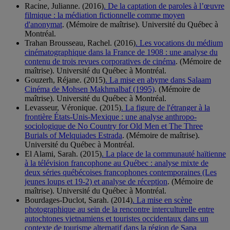
Racine, Julianne. (2016)
. De la captation de paroles à l’œuvre
filmique : la médiation fictionnelle comme moyen
d'anonymat
. (Mémoire de maîtrise). Université du Québec à
Montréal.
Trahan Brousseau, Rachel. (2016)
. Les vocations du médium
cinématographique dans la France de 1908 : une analyse du
contenu de trois revues corporatives de cinéma
. (Mémoire de
maîtrise). Université du Québec à Montréal.
Gouzerh, Réjane. (2015)
. La mise en abyme dans Salaam
Cinéma de Mohsen Makhmalbaf (1995)
. (Mémoire de
maîtrise). Université du Québec à Montréal.
Levasseur, Véronique. (2015)
. La figure de l'étranger à la
frontière États-Unis-Mexique : une analyse anthropo-
sociologique de No Country for Old Men et The Three
Burials of Melquiades Estrada
. (Mémoire de maîtrise).
Université du Québec à Montréal.
El Alami, Sarah. (2015)
. La place de la communauté haïtienne
à la télévision francophone au Québec : analyse mixte de
deux séries québécoises francophones contemporaines (Les
jeunes loups et 19-2) et analyse de réception
. (Mémoire de
maîtrise). Université du Québec à Montréal.
Bourdages-Duclot, Sarah. (2014)
. La mise en scène
photographique au sein de la rencontre interculturelle entre
autochtones vietnamiens et touristes occidentaux dans un
contexte de tourisme alternatif dans la région de Sapa