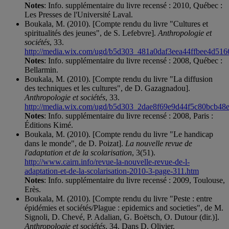
Notes
: Info. supplémentaire du livre recensé : 2010, Québec :
Les Presses de l'Université Laval.
Boukala, M. (2010). [Compte rendu du livre "Cultures et
spiritualités des jeunes", de S. Lefebvre].
Anthropologie et
sociétés
, 33.
http://media.wix.com/ugd/b5d303_481a0daf3eea44ffbee4d516
Notes
: Info. supplémentaire du livre recensé : 2008, Québec :
Bellarmin.
Boukala, M. (2010). [Compte rendu du livre "La diffusion
des techniques et les cultures", de D. Gazagnadou].
Anthropologie et sociétés
, 33.
http://media.wix.com/ugd/b5d303_2dae8f69e9d44f5c80bcb48
Notes
: Info. supplémentaire du livre recensé : 2008, Paris :
Éditions Kimé.
Boukala, M. (2010). [Compte rendu du livre "Le handicap
dans le monde", de D. Poizat].
La nouvelle revue de
l'adaptation et de la scolarisation
, 3(51).
http://www.cairn.info/revue-la-nouvelle-revue-de-l-
adaptation-et-de-la-scolarisation-2010-3-page-311.htm
Notes
: Info. supplémentaire du livre recensé : 2009, Toulouse,
Erès.
Boukala, M. (2010). [Compte rendu du livre "Peste : entre
épidémies et sociétés/Plague : epidemics and societies", de M.
Signoli, D. Chevé, P. Adalian, G. Boëtsch, O. Dutour (dir.)].
Anthropologie et sociétés
, 34. Dans D. Olivier.