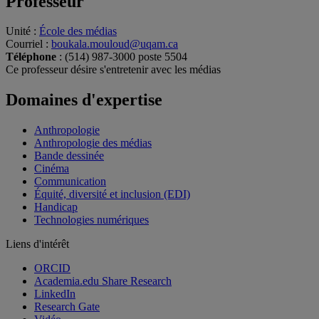
Professeur
Unité
:
École des médias
Courriel
:
boukala.mouloud@uqam.ca
Téléphone
: (514) 987-3000 poste 5504
Ce professeur désire s'entretenir avec les médias
Domaines d'expertise
Anthropologie
Anthropologie des médias
Bande dessinée
Cinéma
Communication
Équité, diversité et inclusion (EDI)
Handicap
Technologies numériques
Liens d'intérêt
ORCID
Academia.edu Share Research
LinkedIn
Research Gate