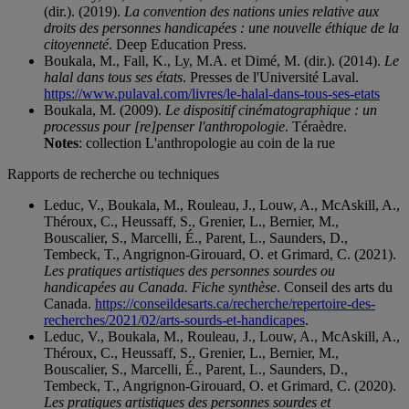
(dir.). (2019).
La convention des nations unies relative aux
droits des personnes handicapées : une nouvelle éthique de la
citoyenneté
. Deep Education Press.
Boukala, M., Fall, K., Ly, M.A. et Dimé, M. (dir.). (2014).
Le
halal dans tous ses états
. Presses de l'Université Laval.
https://www.pulaval.com/livres/le-halal-dans-tous-ses-etats
Boukala, M. (2009).
Le dispositif cinématographique : un
processus pour [re]penser l'anthropologie
. Téraèdre.
Notes
: collection L'anthropologie au coin de la rue
Rapports de recherche ou techniques
Leduc, V., Boukala, M., Rouleau, J., Louw, A., McAskill, A.,
Théroux, C., Heussaff, S., Grenier, L., Bernier, M.,
Bouscalier, S., Marcelli, É., Parent, L., Saunders, D.,
Tembeck, T., Angrignon-Girouard, O. et Grimard, C. (2021).
Les pratiques artistiques des personnes sourdes ou
handicapées au Canada. Fiche synthèse
. Conseil des arts du
Canada.
https://conseildesarts.ca/recherche/repertoire-des-
recherches/2021/02/arts-sourds-et-handicapes
.
Leduc, V., Boukala, M., Rouleau, J., Louw, A., McAskill, A.,
Théroux, C., Heussaff, S., Grenier, L., Bernier, M.,
Bouscalier, S., Marcelli, É., Parent, L., Saunders, D.,
Tembeck, T., Angrignon-Girouard, O. et Grimard, C. (2020).
Les pratiques artistiques des personnes sourdes et