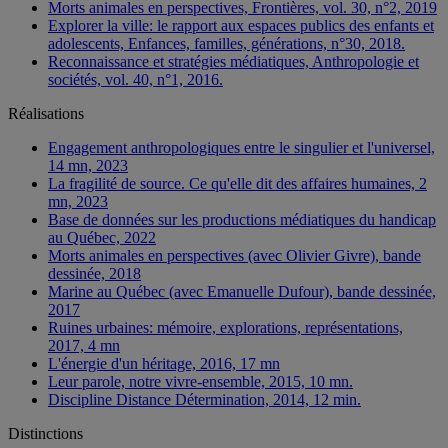
Morts animales en perspectives, Frontières, vol. 30, n°2, 2019
Explorer la ville: le rapport aux espaces publics des enfants et
adolescents, Enfances, familles, générations, n°30, 2018.
Reconnaissance et stratégies médiatiques, Anthropologie et
sociétés, vol. 40, n°1, 2016.
Réalisations
Engagement anthropologiques entre le singulier et l'universel,
14 mn, 2023
La fragilité de source. Ce qu'elle dit des affaires humaines, 2
mn, 2023
Base de données sur les productions médiatiques du handicap
au Québec, 2022
Morts animales en perspectives (avec Olivier Givre), bande
dessinée, 2018
Marine au Québec (avec Emanuelle Dufour), bande dessinée,
2017
Ruines urbaines: mémoire, explorations, représentations,
2017, 4 mn
L'énergie d'un héritage, 2016, 17 mn
Leur parole, notre vivre-ensemble, 2015, 10 mn.
Discipline Distance Détermination, 2014, 12 min.
Distinctions