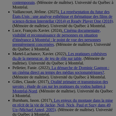
contemporain
. (Mémoire de maîtrise). Université du Québec à
Montréal.
Vaillancourt, Jérôme. (2025)
. La représentation du futur des
États-Unis : une analyse esthétique et thématique des films de
science-fiction Interstellar (2014) et Ready Player One (2018)
.
(Mémoire de maîtrise). Université du Québec à Montréal.
Luce, François-Xavier. (2024)
. Cinéma documentaire,
visibilité et reconnaissance de personnes en situation
d'itinérance à Montréal : le point de vue des personnes
premièrement concernées
. (Mémoire de maîtrise). Université
du Québec à Montréal.
Martel-Lachance, Xavier. (2022)
. Les pratiques cohésives
du.de la meneur.se. de jeu de rôle sur table
. (Mémoire de
maîtrise). Université du Québec à Montréal.
Pelletier, Fanie. (2022)
. La démarche de Dominic Gagnon :
un cinéma direct au temps des médias socionumériques?
.
(Mémoire de maîtrise). Université du Québec à Montréal.
Gilles, Claude. (2017)
. Oralité primaire et transmission des
savoirs : étude de cas sur les pratiques du vodou haïtien à
Montréal-Nord
. (Mémoire de maîtrise). Université du Québec
à Montréal.
Burnham, Jason. (2017)
. Les enjeux du montage dans la mise
en récit de la vie de Jackie, Neil, Nick, Paul et Suzy dans 49
Up (Michael Apted, 2005)
. (Mémoire de maîtrise). Université
du Québec à Montréal.