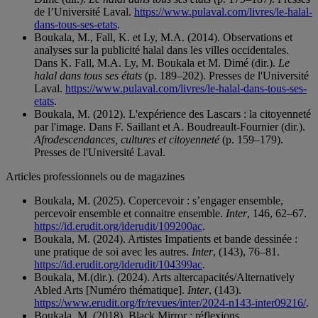
de l’Université Laval.
https://www.pulaval.com/livres/le-halal-
dans-tous-ses-etats
.
Boukala, M., Fall, K. et Ly, M.A. (2014). Observations et
analyses sur la publicité halal dans les villes occidentales.
Dans K. Fall, M.A. Ly, M. Boukala et M. Dimé (dir.).
Le
halal dans tous ses états
(p. 189–202). Presses de l'Université
Laval.
https://www.pulaval.com/livres/le-halal-dans-tous-ses-
etats
.
Boukala, M. (2012). L'expérience des Lascars : la citoyenneté
par l'image. Dans F. Saillant et A. Boudreault-Fournier (dir.).
Afrodescendances, cultures et citoyenneté
(p. 159–179).
Presses de l'Université Laval.
Articles professionnels ou de magazines
Boukala, M. (2025). Copercevoir : s’engager ensemble,
percevoir ensemble et connaitre ensemble.
Inter
, 146, 62–67.
https://id.erudit.org/iderudit/109200ac
.
Boukala, M. (2024). Artistes Impatients et bande dessinée :
une pratique de soi avec les autres.
Inter
, (143), 76–81.
https://id.erudit.org/iderudit/104399ac
.
Boukala, M.(dir.). (2024). Arts altercapacités/Alternatively
Abled Arts [Numéro thématique].
Inter
, (143).
https://www.erudit.org/fr/revues/inter/2024-n143-inter09216/
.
Boukala, M. (2018). Black Mirror : réflexions