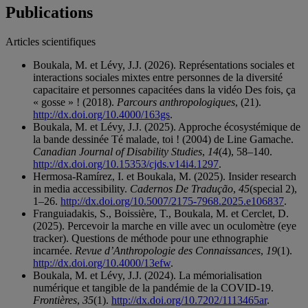
Publications
Articles scientifiques
Boukala, M. et Lévy, J.J. (2026). Représentations sociales et
interactions sociales mixtes entre personnes de la diversité
capacitaire et personnes capacitées dans la vidéo Des fois, ça
« gosse » ! (2018).
Parcours anthropologiques
, (21).
http://dx.doi.org/10.4000/163gs
.
Boukala, M. et Lévy, J.J. (2025). Approche écosystémique de
la bande dessinée Té malade, toi ! (2004) de Line Gamache.
Canadian Journal of Disability Studies
,
14
(4), 58–140.
http://dx.doi.org/10.15353/cjds.v14i4.1297
.
Hermosa-Ramírez, I. et Boukala, M. (2025). Insider research
in media accessibility.
Cadernos De Tradução
,
45
(special 2),
1–26.
http://dx.doi.org/10.5007/2175-7968.2025.e106837
.
Franguiadakis, S., Boissière, T., Boukala, M. et Cerclet, D.
(2025). Percevoir la marche en ville avec un oculomètre (eye
tracker). Questions de méthode pour une ethnographie
incarnée.
Revue d’Anthropologie des Connaissances
,
19
(1).
http://dx.doi.org/10.4000/13efw
.
Boukala, M. et Lévy, J.J. (2024). La mémorialisation
numérique et tangible de la pandémie de la COVID-19.
Frontières
,
35
(1).
http://dx.doi.org/10.7202/1113465ar
.