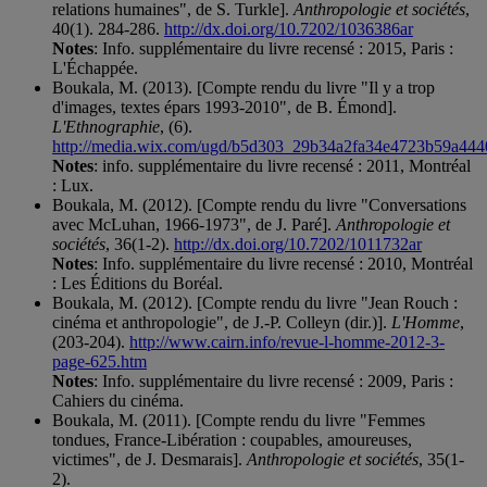
relations humaines", de S. Turkle].
Anthropologie et sociétés
,
40(1). 284-286.
http://dx.doi.org/10.7202/1036386ar
Notes
: Info. supplémentaire du livre recensé : 2015, Paris :
L'Échappée.
Boukala, M. (2013). [Compte rendu du livre "Il y a trop
d'images, textes épars 1993-2010", de B. Émond].
L'Ethnographie
, (6).
http://media.wix.com/ugd/b5d303_29b34a2fa34e4723b59a444
Notes
: info. supplémentaire du livre recensé : 2011, Montréal
: Lux.
Boukala, M. (2012). [Compte rendu du livre "Conversations
avec McLuhan, 1966-1973", de J. Paré].
Anthropologie et
sociétés
, 36(1-2).
http://dx.doi.org/10.7202/1011732ar
Notes
: Info. supplémentaire du livre recensé : 2010, Montréal
: Les Éditions du Boréal.
Boukala, M. (2012). [Compte rendu du livre "Jean Rouch :
cinéma et anthropologie", de J.-P. Colleyn (dir.)].
L'Homme
,
(203-204).
http://www.cairn.info/revue-l-homme-2012-3-
page-625.htm
Notes
: Info. supplémentaire du livre recensé : 2009, Paris :
Cahiers du cinéma.
Boukala, M. (2011). [Compte rendu du livre "Femmes
tondues, France-Libération : coupables, amoureuses,
victimes", de J. Desmarais].
Anthropologie et sociétés
, 35(1-
2).