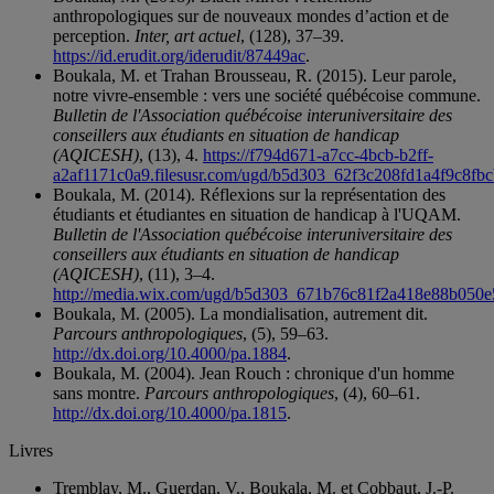
anthropologiques sur de nouveaux mondes d’action et de
perception.
Inter, art actuel
, (128), 37–39.
https://id.erudit.org/iderudit/87449ac
.
Boukala, M. et Trahan Brousseau, R. (2015). Leur parole,
notre vivre-ensemble : vers une société québécoise commune.
Bulletin de l'Association québécoise interuniversitaire des
conseillers aux étudiants en situation de handicap
(AQICESH)
, (13), 4.
https://f794d671-a7cc-4bcb-b2ff-
a2af1171c0a9.filesusr.com/ugd/b5d303_62f3c208fd1a4f9c8fb
Boukala, M. (2014). Réflexions sur la représentation des
étudiants et étudiantes en situation de handicap à l'UQAM.
Bulletin de l'Association québécoise interuniversitaire des
conseillers aux étudiants en situation de handicap
(AQICESH)
, (11), 3–4.
http://media.wix.com/ugd/b5d303_671b76c81f2a418e88b050e
Boukala, M. (2005). La mondialisation, autrement dit.
Parcours anthropologiques
, (5), 59–63.
http://dx.doi.org/10.4000/pa.1884
.
Boukala, M. (2004). Jean Rouch : chronique d'un homme
sans montre.
Parcours anthropologiques
, (4), 60–61.
http://dx.doi.org/10.4000/pa.1815
.
Livres
Tremblay, M., Guerdan, V., Boukala, M. et Cobbaut, J.-P.