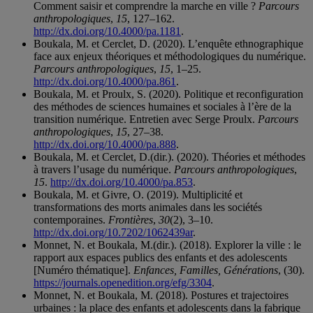
Comment saisir et comprendre la marche en ville ?
Parcours
anthropologiques
,
15
, 127–162.
http://dx.doi.org/10.4000/pa.1181
.
Boukala, M. et Cerclet, D. (2020). L’enquête ethnographique
face aux enjeux théoriques et méthodologiques du numérique.
Parcours anthropologiques
,
15
, 1–25.
http://dx.doi.org/10.4000/pa.861
.
Boukala, M. et Proulx, S. (2020). Politique et reconfiguration
des méthodes de sciences humaines et sociales à l’ère de la
transition numérique. Entretien avec Serge Proulx.
Parcours
anthropologiques
,
15
, 27–38.
http://dx.doi.org/10.4000/pa.888
.
Boukala, M. et Cerclet, D.(dir.). (2020). Théories et méthodes
à travers l’usage du numérique.
Parcours anthropologiques
,
15
.
http://dx.doi.org/10.4000/pa.853
.
Boukala, M. et Givre, O. (2019). Multiplicité et
transformations des morts animales dans les sociétés
contemporaines.
Frontières
,
30
(2), 3–10.
http://dx.doi.org/10.7202/1062439ar
.
Monnet, N. et Boukala, M.(dir.). (2018). Explorer la ville : le
rapport aux espaces publics des enfants et des adolescents
[Numéro thématique].
Enfances, Familles, Générations
, (30).
https://journals.openedition.org/efg/3304
.
Monnet, N. et Boukala, M. (2018). Postures et trajectoires
urbaines : la place des enfants et adolescents dans la fabrique