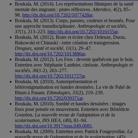
Boukala, M. (2014). Les représentations filmiques de la santé
mentale des migrants : pistes réflexives.
Alterstice
,
4
(2), 85–
98.
http://dx.doi.org/10.7202/1077428ar
.
Boukala, M. (2013). Corps, parures, couleurs et beautés. Pour
une approche transdisciplinaire.
Anthropologie et sociétés
,
37
(1), 213–223.
http://dx.doi.org/10.7202/1016155ar
.
Boukala, M. (2012). Boire et écrire chez Deleuze, Duras,
Bukowski et Chinaski : entre création et transgression.
Drogues, santé et société
,
11
(1), 29–47.
http://dx.doi.org/10.7202/1013886ar
.
Boukala, M. (2012). Les Fros : devenir québécois par le bois.
Entretien avec Stéphanie Lanthier, cinéaste.
Anthropologie et
sociétés
,
36
(1-2), 263–277.
http://dx.doi.org/10.7202/1011727ar
.
Boukala, M. (2010). Autoreprésentation et
hétérostigmatisation en bandes dessinées. La vie de Pahé de
Bitam à Panam.
Ethnologies
,
31
(2), 219–239.
http://dx.doi.org/10.7202/039371ar
.
Boukala, M. (2010). Surdité et bandes dessinées : images
fixes pour pensée en mouvement. Entretien avec Bénédicte
Gourdon.
La nouvelle revue de l'adaptation et de la
scolarisation, INS HEA
, (49), 81–94.
http://dx.doi.org/10.3917/nras.049.0081
.
Boukala, M. (2009). Entretien avec Patrick Fougeyrollas.
La
nouvelle revue de l'adaptation et de la scolarisation
, (45),