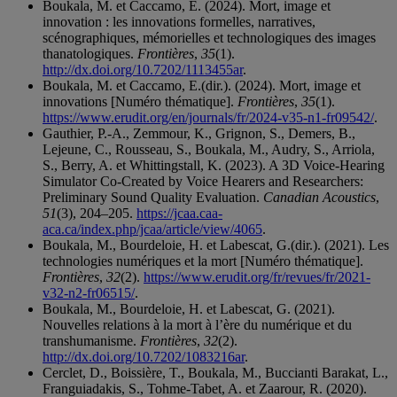
Boukala, M. et Caccamo, E. (2024). Mort, image et
innovation : les innovations formelles, narratives,
scénographiques, mémorielles et technologiques des images
thanatologiques.
Frontières
,
35
(1).
http://dx.doi.org/10.7202/1113455ar
.
Boukala, M. et Caccamo, E.(dir.). (2024). Mort, image et
innovations [Numéro thématique].
Frontières
,
35
(1).
https://www.erudit.org/en/journals/fr/2024-v35-n1-fr09542/
.
Gauthier, P.-A., Zemmour, K., Grignon, S., Demers, B.,
Lejeune, C., Rousseau, S., Boukala, M., Audry, S., Arriola,
S., Berry, A. et Whittingstall, K. (2023). A 3D Voice-Hearing
Simulator Co-Created by Voice Hearers and Researchers:
Preliminary Sound Quality Evaluation.
Canadian Acoustics
,
51
(3), 204–205.
https://jcaa.caa-
aca.ca/index.php/jcaa/article/view/4065
.
Boukala, M., Bourdeloie, H. et Labescat, G.(dir.). (2021). Les
technologies numériques et la mort [Numéro thématique].
Frontières
,
32
(2).
https://www.erudit.org/fr/revues/fr/2021-
v32-n2-fr06515/
.
Boukala, M., Bourdeloie, H. et Labescat, G. (2021).
Nouvelles relations à la mort à l’ère du numérique et du
transhumanisme.
Frontières
,
32
(2).
http://dx.doi.org/10.7202/1083216ar
.
Cerclet, D., Boissière, T., Boukala, M., Buccianti Barakat, L.,
Franguiadakis, S., Tohme-Tabet, A. et Zaarour, R. (2020).