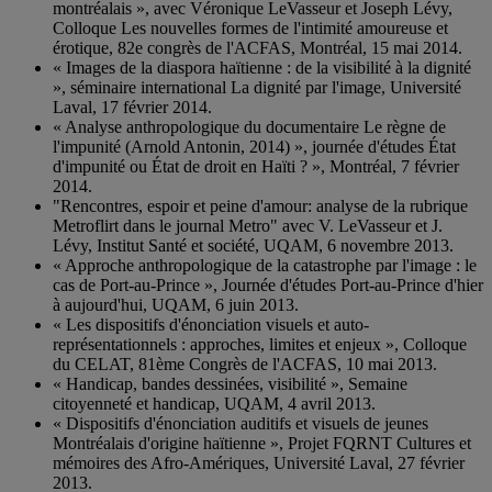
montréalais », avec Véronique LeVasseur et Joseph Lévy,
Colloque Les nouvelles formes de l'intimité amoureuse et
érotique, 82e congrès de l'ACFAS, Montréal, 15 mai 2014.
« Images de la diaspora haïtienne : de la visibilité à la dignité
», séminaire international La dignité par l'image, Université
Laval, 17 février 2014.
« Analyse anthropologique du documentaire Le règne de
l'impunité (Arnold Antonin, 2014) », journée d'études État
d'impunité ou État de droit en Haïti ? », Montréal, 7 février
2014.
"Rencontres, espoir et peine d'amour: analyse de la rubrique
Metroflirt dans le journal Metro" avec V. LeVasseur et J.
Lévy, Institut Santé et société, UQAM, 6 novembre 2013.
« Approche anthropologique de la catastrophe par l'image : le
cas de Port-au-Prince », Journée d'études Port-au-Prince d'hier
à aujourd'hui, UQAM, 6 juin 2013.
« Les dispositifs d'énonciation visuels et auto-
représentationnels : approches, limites et enjeux », Colloque
du CELAT, 81ème Congrès de l'ACFAS, 10 mai 2013.
« Handicap, bandes dessinées, visibilité », Semaine
citoyenneté et handicap, UQAM, 4 avril 2013.
« Dispositifs d'énonciation auditifs et visuels de jeunes
Montréalais d'origine haïtienne », Projet FQRNT Cultures et
mémoires des Afro-Amériques, Université Laval, 27 février
2013.