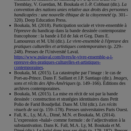
Tremblay, V. Guerdan, M. Boukala et J.-P. Cobbaut (dir.).
La
convention des nations unies relative aux droits des personnes
handicapées : une nouvelle éthique de la citoyenneté
(p. 301–
320). Deep Education Press.
Boukala, M. (2018). Participation sociale et vivre-ensemble à
l'épreuve du handicap dans la bande dessinée contemporaine
francophone : la bande à Ed de Jak et Geg. Dans E.
Lamoureux et M. Uhl (dir.).
Le vivre-ensemble à l'épreuve des
pratiques culturelles et artistiques contemporaines
(p. 229–
248). Presses de l'Université Laval.
https://www.pulaval.com/livres/le-vivre-ensemble-a-l-
epreuve-des-pratiques-culturelles-et-artistiques-
contemporaines
.
Boukala, M. (2015). La catastrophe par l’image : le cas de
Port-au-Prince. Dans F. Saillant et J.P. Santiago (dir.).
Images,
sons et récits des Afro-Amériques
(p. 149–166). Éditions des
archives contemporaines.
Boukala, M. (2015). La mise en récit de soi par la bande
dessinée : construction et stratégies identitaires dans Petit
Polio de Farid Boudjellal. Dans M. Uhl (dir.).
Les récits
visuels de soi
(p. 159–178). Presses universitaires Paris Ouest.
Fall, K., Ly, M.A., Dimé, M.N. et Boukala, M. (2014).
L’expression «halal» comme formule : de l’adjectivation à la
substantivation. Dans K. Fall, M.A. Ly, M. Boukala et M.
Dimé (dir.).
Le halal dans tous ses états
(p. 179–187). Presses