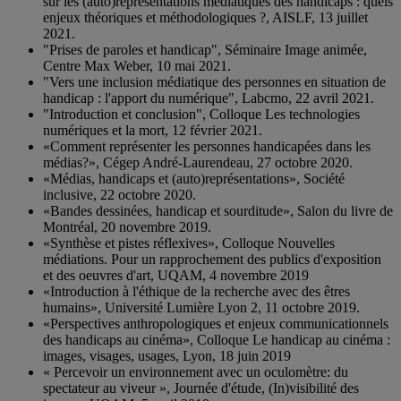
sur les (auto)représentations médiatiques des handicaps : quels
enjeux théoriques et méthodologiques ?, AISLF, 13 juillet
2021.
"Prises de paroles et handicap", Séminaire Image animée,
Centre Max Weber, 10 mai 2021.
"Vers une inclusion médiatique des personnes en situation de
handicap : l'apport du numérique", Labcmo, 22 avril 2021.
"Introduction et conclusion", Colloque Les technologies
numériques et la mort, 12 février 2021.
«Comment représenter les personnes handicapées dans les
médias?», Cégep André-Laurendeau, 27 octobre 2020.
«Médias, handicaps et (auto)représentations», Société
inclusive, 22 octobre 2020.
«Bandes dessinées, handicap et sourditude», Salon du livre de
Montréal, 20 novembre 2019.
«Synthèse et pistes réflexives», Colloque Nouvelles
médiations. Pour un rapprochement des publics d'exposition
et des oeuvres d'art, UQAM, 4 novembre 2019
«Introduction à l'éthique de la recherche avec des êtres
humains», Université Lumière Lyon 2, 11 octobre 2019.
«Perspectives anthropologiques et enjeux communicationnels
des handicaps au cinéma», Colloque Le handicap au cinéma :
images, visages, usages, Lyon, 18 juin 2019
« Percevoir un environnement avec un oculomètre: du
spectateur au viveur », Journée d'étude, (In)visibilité des