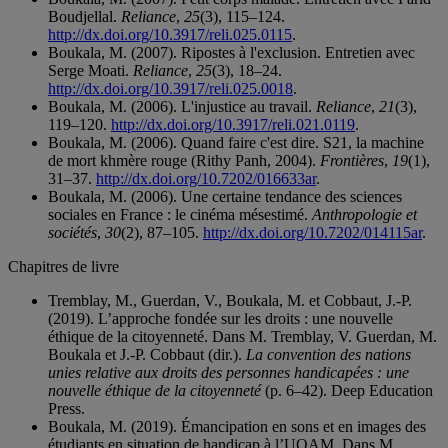
Boudjellal.
Reliance
,
25
(3), 115–124.
http://dx.doi.org/10.3917/reli.025.0115
.
Boukala, M. (2007). Ripostes à l'exclusion. Entretien avec
Serge Moati.
Reliance
,
25
(3), 18–24.
http://dx.doi.org/10.3917/reli.025.0018
.
Boukala, M. (2006). L'injustice au travail.
Reliance
,
21
(3),
119–120.
http://dx.doi.org/10.3917/reli.021.0119
.
Boukala, M. (2006). Quand faire c'est dire. S21, la machine
de mort khmère rouge (Rithy Panh, 2004).
Frontières
,
19
(1),
31–37.
http://dx.doi.org/10.7202/016633ar
.
Boukala, M. (2006). Une certaine tendance des sciences
sociales en France : le cinéma mésestimé.
Anthropologie et
sociétés
,
30
(2), 87–105.
http://dx.doi.org/10.7202/014115ar
.
Chapitres de livre
Tremblay, M., Guerdan, V., Boukala, M. et Cobbaut, J.-P.
(2019). L’approche fondée sur les droits : une nouvelle
éthique de la citoyenneté. Dans M. Tremblay, V. Guerdan, M.
Boukala et J.-P. Cobbaut (dir.).
La convention des nations
unies relative aux droits des personnes handicapées : une
nouvelle éthique de la citoyenneté
(p. 6–42). Deep Education
Press.
Boukala, M. (2019). Émancipation en sons et en images des
étudiants en situation de handicap à l’UQAM. Dans M.