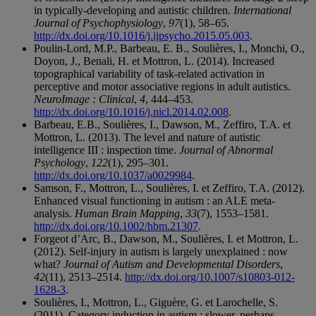
in typically-developing and autistic children.
International
Journal of Psychophysiology
,
97
(1), 58–65.
http://dx.doi.org/10.1016/j.ijpsycho.2015.05.003
.
Poulin-Lord, M.P., Barbeau, E. B., Soulières, I., Monchi, O.,
Doyon, J., Benali, H. et Mottron, L. (2014). Increased
topographical variability of task-related activation in
perceptive and motor associative regions in adult autistics.
NeuroImage : Clinical
,
4
, 444–453.
http://dx.doi.org/10.1016/j.nicl.2014.02.008
.
Barbeau, E.B., Soulières, I., Dawson, M., Zeffiro, T.A. et
Mottron, L. (2013). The level and nature of autistic
intelligence III : inspection time.
Journal of Abnormal
Psychology
,
122
(1), 295–301.
http://dx.doi.org/10.1037/a0029984
.
Samson, F., Mottron, L., Soulières, I. et Zeffiro, T.A. (2012).
Enhanced visual functioning in autism : an ALE meta-
analysis.
Human Brain Mapping
,
33
(7), 1553–1581.
http://dx.doi.org/10.1002/hbm.21307
.
Forgeot d’Arc, B., Dawson, M., Soulières, I. et Mottron, L.
(2012). Self-injury in autism is largely unexplained : now
what?
Journal of Autism and Developmental Disorders
,
42
(11), 2513–2514.
http://dx.doi.org/10.1007/s10803-012-
1628-3
.
Soulières, I., Mottron, L., Giguère, G. et Larochelle, S.
(2011). Category induction in autism : slower, perhaps