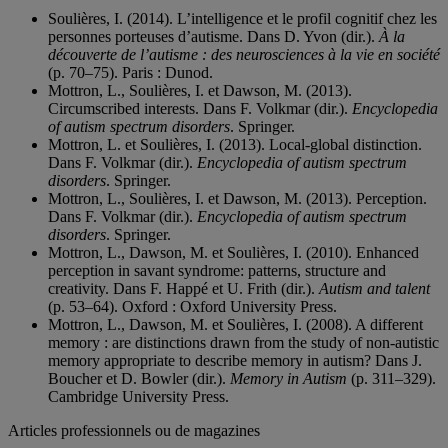
Soulières, I. (2014). L’intelligence et le profil cognitif chez les
personnes porteuses d’autisme. Dans D. Yvon (dir.).
À la
découverte de l’autisme : des neurosciences à la vie en société
(p. 70–75). Paris : Dunod.
Mottron, L., Soulières, I. et Dawson, M. (2013).
Circumscribed interests. Dans F. Volkmar (dir.).
Encyclopedia
of autism spectrum disorders
. Springer.
Mottron, L. et Soulières, I. (2013). Local-global distinction.
Dans F. Volkmar (dir.).
Encyclopedia of autism spectrum
disorders
. Springer.
Mottron, L., Soulières, I. et Dawson, M. (2013). Perception.
Dans F. Volkmar (dir.).
Encyclopedia of autism spectrum
disorders
. Springer.
Mottron, L., Dawson, M. et Soulières, I. (2010). Enhanced
perception in savant syndrome: patterns, structure and
creativity. Dans F. Happé et U. Frith (dir.).
Autism and talent
(p. 53–64). Oxford : Oxford University Press.
Mottron, L., Dawson, M. et Soulières, I. (2008). A different
memory : are distinctions drawn from the study of non-autistic
memory appropriate to describe memory in autism? Dans J.
Boucher et D. Bowler (dir.).
Memory in Autism
(p. 311–329).
Cambridge University Press.
Articles professionnels ou de magazines