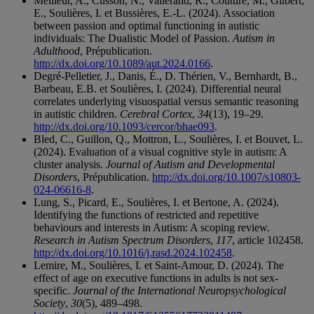
Meilleur, A., Cusson, N., Vallerand, R., Couture, M., Gilbert,
E., Soulières, I. et Bussières, E.-L. (2024). Association
between passion and optimal functioning in autistic
individuals: The Dualistic Model of Passion.
Autism in
Adulthood
, Prépublication.
http://dx.doi.org/10.1089/aut.2024.0166
.
Degré-Pelletier, J., Danis, É., D. Thérien, V., Bernhardt, B.,
Barbeau, E.B. et Soulières, I. (2024). Differential neural
correlates underlying visuospatial versus semantic reasoning
in autistic children.
Cerebral Cortex
,
34
(13), 19–29.
http://dx.doi.org/10.1093/cercor/bhae093
.
Bled, C., Guillon, Q., Mottron, L., Soulières, I. et Bouvet, L.
(2024). Evaluation of a visual cognitive style in autism: A
cluster analysis.
Journal of Autism and Developmental
Disorders
, Prépublication.
http://dx.doi.org/10.1007/s10803-
024-06616-8
.
Lung, S., Picard, E., Soulières, I. et Bertone, A. (2024).
Identifying the functions of restricted and repetitive
behaviours and interests in Autism: A scoping review.
Research in Autism Spectrum Disorders
,
117
, article 102458.
http://dx.doi.org/10.1016/j.rasd.2024.102458
.
Lemire, M., Soulières, I. et Saint-Amour, D. (2024). The
effect of age on executive functions in adults is not sex-
specific.
Journal of the International Neuropsychological
Society
,
30
(5), 489–498.