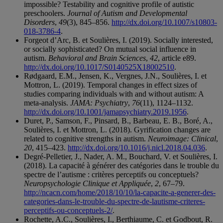
impossible? Testability and cognitive profile of autistic
preschoolers.
Journal of Autism and Developmental
Disorders
,
49
(3), 845–856.
http://dx.doi.org/10.1007/s10803-
018-3786-4
.
Forgeot d’Arc, B. et Soulières, I. (2019). Socially interested,
or socially sophisticated? On mutual social influence in
autism.
Behavioral and Brain Sciences
,
42
, article e89.
http://dx.doi.org/10.1017/S0140525X18002510
.
Rødgaard, E.M., Jensen, K., Vergnes, J.N., Soulières, I. et
Mottron, L. (2019). Temporal changes in effect sizes of
studies comparing individuals with and without autism: A
meta-analysis.
JAMA: Psychiatry
,
76
(11), 1124–1132.
http://dx.doi.org/10.1001/jamapsychiatry.2019.1956
.
Duret, P., Samson, F., Pinsard, B., Barbeau, E. B., Boré, A.,
Soulières, I. et Mottron, L. (2018). Gyrification changes are
related to cognitive strengths in autism.
Neuroimage: Clinical
,
20
, 415–423.
http://dx.doi.org/10.1016/j.nicl.2018.04.036
.
Degré-Pelletier, J., Nader, A. M., Bouchard, V. et Soulières, I.
(2018). La capacité à générer des catégories dans le trouble du
spectre de l’autisme : critères perceptifs ou conceptuels?
Neuropsychologie Clinique et Appliquée
,
2
, 67–79.
http://ncacn.com/home/2018/10/10/la-capacite-a-generer-des-
categories-dans-le-trouble-du-spectre-de-lautisme-criteres-
perceptifs-ou-conceptuels-2/
.
Rochette, A.C., Soulières, I., Berthiaume, C. et Godbout, R.