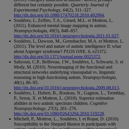
different but certainly possible.
Quarterly Journal of
Experimental Psychology
,
64
(2), 311–327.
http://dx.doi.org/10.1080/17470218.2010.492994
.
Soulières, I., Zeffiro, T.A., Girard, M.L. et Mottron, L.
(2011). Enhanced mental image mapping in autism.
Neuropsychologia
,
49
(5), 848–857.
http://dx.doi.org/10.1016/j.neuropsychologia.2011.01.027
.
Soulières, I., Dawson, M., Gernsbacher, M.A. et Mottron, L.
(2011). The level and nature of autistic intelligence II: what
about Asperger syndrome?
PLOS ONE
,
6
, e25372.
http://dx.doi.org/10.1371/journal.pone.0025372
.
Sahyoun, C.P., Belliveau, J.W., Soulières, I., Schwartz, S. et
Mody, M. (2010). Neuroimaging of the functional and
structural networks underlying visuospatial vs. linguistic
reasoning in high-functioning autism.
Neuropsychologia
,
48
(1), 86–95.
http://dx.doi.org/10.1016/j.neuropsychologia.2009.08.013
.
Soulières, I., Hubert, B., Rouleau, N., Gagnon, L., Tremblay,
P., Seron, X. et Mottron, L. (2010). Superior estimation
abilities in two autistic spectrum children.
Cognitive
Neuropsychology
,
27
(3), 261–276.
http://dx.doi.org/10.1080/02643294.2010.519228
.
Mitchell, P., Mottron, L., Soulières, I. et Ropar, D. (2010).
Susceptibility to the Shepard illusion in participants with