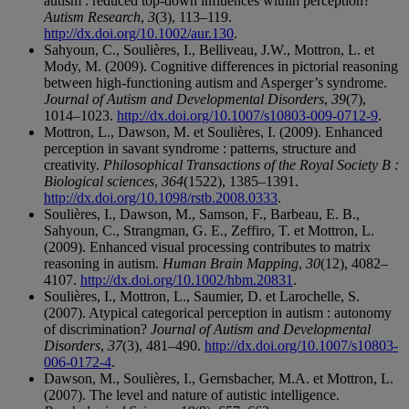
autism : reduced top-down influences within perception?
Autism Research
,
3
(3), 113–119.
http://dx.doi.org/10.1002/aur.130
.
Sahyoun, C., Soulières, I., Belliveau, J.W., Mottron, L. et
Mody, M. (2009). Cognitive differences in pictorial reasoning
between high-functioning autism and Asperger’s syndrome.
Journal of Autism and Developmental Disorders
,
39
(7),
1014–1023.
http://dx.doi.org/10.1007/s10803-009-0712-9
.
Mottron, L., Dawson, M. et Soulières, I. (2009). Enhanced
perception in savant syndrome : patterns, structure and
creativity.
Philosophical Transactions of the Royal Society B :
Biological sciences
,
364
(1522), 1385–1391.
http://dx.doi.org/10.1098/rstb.2008.0333
.
Soulières, I., Dawson, M., Samson, F., Barbeau, E. B.,
Sahyoun, C., Strangman, G. E., Zeffiro, T. et Mottron, L.
(2009). Enhanced visual processing contributes to matrix
reasoning in autism.
Human Brain Mapping
,
30
(12), 4082–
4107.
http://dx.doi.org/10.1002/hbm.20831
.
Soulières, I., Mottron, L., Saumier, D. et Larochelle, S.
(2007). Atypical categorical perception in autism : autonomy
of discrimination?
Journal of Autism and Developmental
Disorders
,
37
(3), 481–490.
http://dx.doi.org/10.1007/s10803-
006-0172-4
.
Dawson, M., Soulières, I., Gernsbacher, M.A. et Mottron, L.
(2007). The level and nature of autistic intelligence.