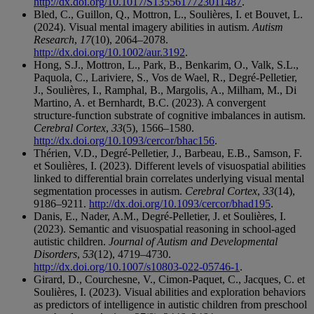
http://dx.doi.org/10.1017/S1355617723011487
.
Bled, C., Guillon, Q., Mottron, L., Soulières, I. et Bouvet, L.
(2024). Visual mental imagery abilities in autism.
Autism
Research
,
17
(10), 2064–2078.
http://dx.doi.org/10.1002/aur.3192
.
Hong, S.J., Mottron, L., Park, B., Benkarim, O., Valk, S.L.,
Paquola, C., Lariviere, S., Vos de Wael, R., Degré-Pelletier,
J., Soulières, I., Ramphal, B., Margolis, A., Milham, M., Di
Martino, A. et Bernhardt, B.C. (2023). A convergent
structure-function substrate of cognitive imbalances in autism.
Cerebral Cortex
,
33
(5), 1566–1580.
http://dx.doi.org/10.1093/cercor/bhac156
.
Thérien, V.D., Degré-Pelletier, J., Barbeau, E.B., Samson, F.
et Soulières, I. (2023). Different levels of visuospatial abilities
linked to differential brain correlates underlying visual mental
segmentation processes in autism.
Cerebral Cortex
,
33
(14),
9186–9211.
http://dx.doi.org/10.1093/cercor/bhad195
.
Danis, E., Nader, A.M., Degré-Pelletier, J. et Soulières, I.
(2023). Semantic and visuospatial reasoning in school-aged
autistic children.
Journal of Autism and Developmental
Disorders
,
53
(12), 4719–4730.
http://dx.doi.org/10.1007/s10803-022-05746-1
.
Girard, D., Courchesne, V., Cimon-Paquet, C., Jacques, C. et
Soulières, I. (2023). Visual abilities and exploration behaviors
as predictors of intelligence in autistic children from preschool