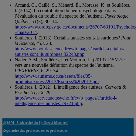
Arcand, C., Caillé, S., Ménard, É., Morasse, K. et Soulières,
I. (2014). La contribution du neuropsychologue dans
l’évaluation du trouble du spectre de l’autisme.
Psychologie
Québec
,
31
(3), 30–34.
https://www.ordrepsy.qc.ca/documents/26707/63191/Psych
+mai+2014
.
Soulières, I. (2013). Certains autistes sont-ils surdoués?
Pour
la Science
,
433
, 23.
http://www.pourlascience.fr/ewb_pages/a/article-certains-
autistes-sont-ils-surdoues-32243.php
.
Nader, A.M., Soulières, I. et Mottron, L. (2013). DSM-5 :
vers une nouvelle définition du spectre de l’autisme.
L’EXPRESS
, 6, 29–34.
http://www.autisme.qc.ca/assets/files/05-
produits/express/2013/Express%202013.pdf
.
Soulières, I. (2012). L'intelligence des autistes.
Cerveau &
Psycho
,
51
, 26–29.
http://www.cerveauetpsycho.fr/ewb_pages/a/article-l-
intelligence-des-autistes-29721.php
.
...
UQAM - Université du Québec à Montréal
Répertoire des professeures et professeurs