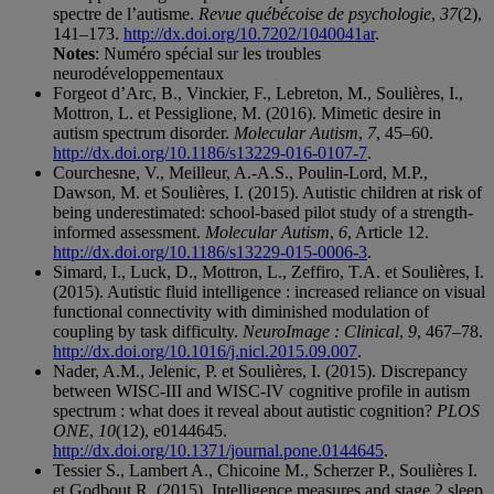
spectre de l’autisme.
Revue québécoise de psychologie
,
37
(2),
141–173.
http://dx.doi.org/10.7202/1040041ar
.
Notes
: Numéro spécial sur les troubles
neurodéveloppementaux
Forgeot d’Arc, B., Vinckier, F., Lebreton, M., Soulières, I.,
Mottron, L. et Pessiglione, M. (2016). Mimetic desire in
autism spectrum disorder.
Molecular Autism
,
7
, 45–60.
http://dx.doi.org/10.1186/s13229-016-0107-7
.
Courchesne, V., Meilleur, A.-A.S., Poulin-Lord, M.P.,
Dawson, M. et Soulières, I. (2015). Autistic children at risk of
being underestimated: school-based pilot study of a strength-
informed assessment.
Molecular Autism
,
6
, Article 12.
http://dx.doi.org/10.1186/s13229-015-0006-3
.
Simard, I., Luck, D., Mottron, L., Zeffiro, T.A. et Soulières, I.
(2015). Autistic fluid intelligence : increased reliance on visual
functional connectivity with diminished modulation of
coupling by task difficulty.
NeuroImage : Clinical
,
9
, 467–78.
http://dx.doi.org/10.1016/j.nicl.2015.09.007
.
Nader, A.M., Jelenic, P. et Soulières, I. (2015). Discrepancy
between WISC-III and WISC-IV cognitive profile in autism
spectrum : what does it reveal about autistic cognition?
PLOS
ONE
,
10
(12), e0144645.
http://dx.doi.org/10.1371/journal.pone.0144645
.
Tessier S., Lambert A., Chicoine M., Scherzer P., Soulières I.
et Godbout R. (2015). Intelligence measures and stage 2 sleep