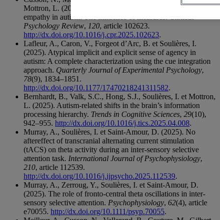
Mottron, L. (2025). A systematic review and meta-analysis of
empathy in autism: The influence of measures.
Clinical
Psychology Review
,
120
, article 102623.
http://dx.doi.org/10.1016/j.cpr.2025.102623
.
Lafleur, A., Caron, V., Forgeot d’Arc, B. et Soulières, I.
(2025). Atypical implicit and explicit sense of agency in
autism: A complete characterization using the cue integration
approach.
Quarterly Journal of Experimental Psychology
,
78
(9), 1834–1851.
http://dx.doi.org/10.1177/17470218241311582
.
Bernhardt, B., Valk, S.C., Hong, S.J., Soulières, I. et Mottron,
L. (2025). Autism-related shifts in the brain’s information
processing hierarchy.
Trends in Cognitive Sciences
,
29
(10),
942–955.
http://dx.doi.org/10.1016/j.tics.2025.04.008
.
Murray, A., Soulières, I. et Saint-Amour, D. (2025). No
aftereffect of transcranial alternating current stimulation
(tACS) on theta activity during an inter-sensory selective
attention task.
International Journal of Psychophysiology
,
210
, article 112539.
http://dx.doi.org/10.1016/j.ijpsycho.2025.112539
.
Murray, A., Zerroug, Y., Soulières, I. et Saint-Amour, D.
(2025). The role of fronto-central theta oscillations in inter-
sensory selective attention.
Psychophysiology
,
62
(4), article
e70055.
http://dx.doi.org/10.1111/psyp.70055
.