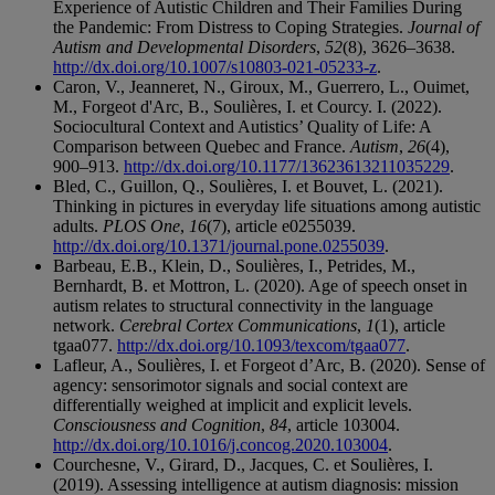
Experience of Autistic Children and Their Families During
the Pandemic: From Distress to Coping Strategies.
Journal of
Autism and Developmental Disorders
,
52
(8), 3626–3638.
http://dx.doi.org/10.1007/s10803-021-05233-z
.
Caron, V., Jeanneret, N., Giroux, M., Guerrero, L., Ouimet,
M., Forgeot d'Arc, B., Soulières, I. et Courcy. I. (2022).
Sociocultural Context and Autistics’ Quality of Life: A
Comparison between Quebec and France.
Autism
,
26
(4),
900–913.
http://dx.doi.org/10.1177/13623613211035229
.
Bled, C., Guillon, Q., Soulières, I. et Bouvet, L. (2021).
Thinking in pictures in everyday life situations among autistic
adults.
PLOS One
,
16
(7), article e0255039.
http://dx.doi.org/10.1371/journal.pone.0255039
.
Barbeau, E.B., Klein, D., Soulières, I., Petrides, M.,
Bernhardt, B. et Mottron, L. (2020). Age of speech onset in
autism relates to structural connectivity in the language
network.
Cerebral Cortex Communications
,
1
(1), article
tgaa077.
http://dx.doi.org/10.1093/texcom/tgaa077
.
Lafleur, A., Soulières, I. et Forgeot d’Arc, B. (2020). Sense of
agency: sensorimotor signals and social context are
differentially weighed at implicit and explicit levels.
Consciousness and Cognition
,
84
, article 103004.
http://dx.doi.org/10.1016/j.concog.2020.103004
.
Courchesne, V., Girard, D., Jacques, C. et Soulières, I.
(2019). Assessing intelligence at autism diagnosis: mission