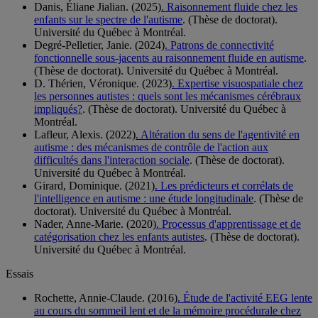
Danis, Éliane Jialian. (2025)
. Raisonnement fluide chez les
enfants sur le spectre de l'autisme
. (Thèse de doctorat).
Université du Québec à Montréal.
Degré-Pelletier, Janie. (2024)
. Patrons de connectivité
fonctionnelle sous-jacents au raisonnement fluide en autisme
.
(Thèse de doctorat). Université du Québec à Montréal.
D. Thérien, Véronique. (2023)
. Expertise visuospatiale chez
les personnes autistes : quels sont les mécanismes cérébraux
impliqués?
. (Thèse de doctorat). Université du Québec à
Montréal.
Lafleur, Alexis. (2022)
. Altération du sens de l'agentivité en
autisme : des mécanismes de contrôle de l'action aux
difficultés dans l'interaction sociale
. (Thèse de doctorat).
Université du Québec à Montréal.
Girard, Dominique. (2021)
. Les prédicteurs et corrélats de
l'intelligence en autisme : une étude longitudinale
. (Thèse de
doctorat). Université du Québec à Montréal.
Nader, Anne-Marie. (2020)
. Processus d'apprentissage et de
catégorisation chez les enfants autistes
. (Thèse de doctorat).
Université du Québec à Montréal.
Essais
Rochette, Annie-Claude. (2016)
. Étude de l'activité EEG lente
au cours du sommeil lent et de la mémoire procédurale chez