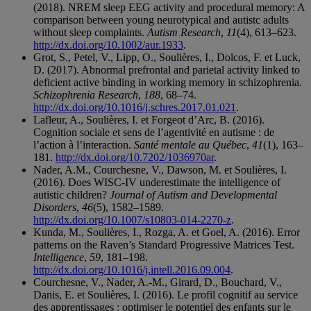
(2018). NREM sleep EEG activity and procedural memory: A
comparison between young neurotypical and autistc adults
without sleep complaints.
Autism Research
,
11
(4), 613–623.
http://dx.doi.org/10.1002/aur.1933
.
Grot, S., Petel, V., Lipp, O., Soulières, I., Dolcos, F. et Luck,
D. (2017). Abnormal prefrontal and parietal activity linked to
deficient active binding in working memory in schizophrenia.
Schizophrenia Research
,
188
, 68–74.
http://dx.doi.org/10.1016/j.schres.2017.01.021
.
Lafleur, A., Soulières, I. et Forgeot d’Arc, B. (2016).
Cognition sociale et sens de l’agentivité en autisme : de
l’action à l’interaction.
Santé mentale au Québec
,
41
(1), 163–
181.
http://dx.doi.org/10.7202/1036970ar
.
Nader, A.M., Courchesne, V., Dawson, M. et Soulières, I.
(2016). Does WISC-IV underestimate the intelligence of
autistic children?
Journal of Autism and Developmental
Disorders
,
46
(5), 1582–1589.
http://dx.doi.org/10.1007/s10803-014-2270-z
.
Kunda, M., Soulières, I., Rozga, A. et Goel, A. (2016). Error
patterns on the Raven’s Standard Progressive Matrices Test.
Intelligence
,
59
, 181–198.
http://dx.doi.org/10.1016/j.intell.2016.09.004
.
Courchesne, V., Nader, A.-M., Girard, D., Bouchard, V.,
Danis, E. et Soulières, I. (2016). Le profil cognitif au service
des apprentissages : optimiser le potentiel des enfants sur le