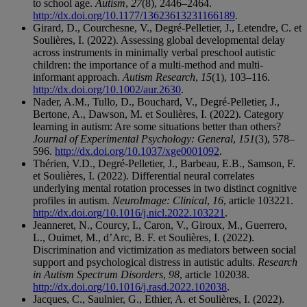
to school age.
Autism
,
27
(8), 2446–2464.
http://dx.doi.org/10.1177/13623613231166189
.
Girard, D., Courchesne, V., Degré-Pelletier, J., Letendre, C. et
Soulières, I. (2022). Assessing global developmental delay
across instruments in minimally verbal preschool autistic
children: the importance of a multi-method and multi-
informant approach.
Autism Research
,
15
(1), 103–116.
http://dx.doi.org/10.1002/aur.2630
.
Nader, A.M., Tullo, D., Bouchard, V., Degré-Pelletier, J.,
Bertone, A., Dawson, M. et Soulières, I. (2022). Category
learning in autism: Are some situations better than others?
Journal of Experimental Psychology: General
,
151
(3), 578–
596.
http://dx.doi.org/10.1037/xge0001092
.
Thérien, V.D., Degré-Pelletier, J., Barbeau, E.B., Samson, F.
et Soulières, I. (2022). Differential neural correlates
underlying mental rotation processes in two distinct cognitive
profiles in autism.
NeuroImage: Clinical
,
16
, article 103221.
http://dx.doi.org/10.1016/j.nicl.2022.103221
.
Jeanneret, N., Courcy, I., Caron, V., Giroux, M., Guerrero,
L., Ouimet, M., d’Arc, B. F. et Soulières, I. (2022).
Discrimination and victimization as mediators between social
support and psychological distress in autistic adults.
Research
in Autism Spectrum Disorders
,
98
, article 102038.
http://dx.doi.org/10.1016/j.rasd.2022.102038
.
Jacques, C., Saulnier, G., Ethier, A. et Soulières, I. (2022).