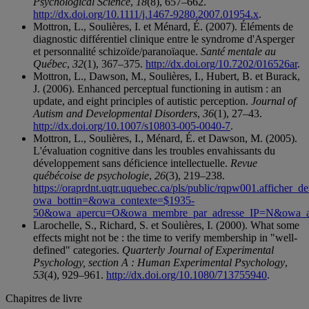
Psychological Science
,
18
(8), 657–662.
http://dx.doi.org/10.1111/j.1467-9280.2007.01954.x
.
Mottron, L., Soulières, I. et Ménard, É. (2007). Éléments de
diagnostic différentiel clinique entre le syndrome d'Asperger
et personnalité schizoïde/paranoïaque.
Santé mentale au
Québec
,
32
(1), 367–375.
http://dx.doi.org/10.7202/016526ar
.
Mottron, L., Dawson, M., Soulières, I., Hubert, B. et Burack,
J. (2006). Enhanced perceptual functioning in autism : an
update, and eight principles of autistic perception.
Journal of
Autism and Developmental Disorders
,
36
(1), 27–43.
http://dx.doi.org/10.1007/s10803-005-0040-7
.
Mottron, L., Soulières, I., Ménard, É. et Dawson, M. (2005).
L'évaluation cognitive dans les troubles envahissants du
développement sans déficience intellectuelle.
Revue
québécoise de psychologie
,
26
(3), 219–238.
https://oraprdnt.uqtr.uquebec.ca/pls/public/rqpw001.afficher_det
owa_bottin=&owa_contexte=$1935-
50&owa_apercu=O&owa_membre_par_adresse_IP=N&owa_
Larochelle, S., Richard, S. et Soulières, I. (2000). What some
effects might not be : the time to verify membership in "well-
defined" categories.
Quarterly Journal of Experimental
Psychology, section A : Human Experimental Psychology
,
53
(4), 929–961.
http://dx.doi.org/10.1080/713755940
.
Chapitres de livre