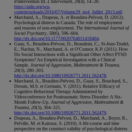
d'intervention III.
L'intervenant
,
29
(4), 14–20.
https://aidq.org/wp-
content/uploads/2016/07/Volume29_no4_Juillet_2013.pdf
.
Marchand, A., Drapeau, A. et Beaulieu-Prévost, D. (2012).
Psychological distress in Canada: The role of employment
and reasons of non-employment.
The International Journal of
Social Psychiatry
,
58
(6), 596–604.
http://dx.doi.org/10.1177/0020764011418404
.
Guay, S., Beaulieu-Prévost, D., Beaudoin, C., St-Jean-Trudel,
E., Nachar, N., Marchand, A. et O'Connor, K.P. (2011). How
Do Social Interactions with a Significant Other Affect PTSD
Symptoms? An Empirical Investigation with a Clinical
Sample.
Journal of Aggression, Maltreatment & Trauma
,
20
(3), 280–303.
http://dx.doi.org/10.1080/10926771.2011.562478
.
Marchand, A., Beaulieu-Prévost, D., Guay, S., Bouchard, S.,
Drouin, M.S. et Germain, V. (2011). Relative Efficacy of
Cognitive-Behavioral Therapy Administered by
Videoconference for Posttraumatic Stress Disorder: A Six-
Month Follow-Up.
Journal of Aggression, Maltreatment &
Trauma
,
20
(3), 304–321.
http://dx.doi.org/10.1080/10926771.2011.562479
.
Drapeau, A., Beaulieu-Prévost, D., Marchand, A., Boyer, R.,
Préville, M. et Kairouz, S. (2010). A life-course and time
perspective on the construct validity of psychological distress