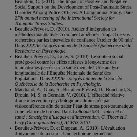
Beaudoin, C. (2011). The Impact of Positive and Negative
Social Support on the Development of Post-Traumatic Stress
Disorder Among Police Officers: A Longitudinal Study. Dans
27th annual meeting of the International Society for
Traumatic Stress Studies
.
Beaulieu-Prévost, D. (2010). Atelier d’intégration en
méthodes quantitatives : comment améliorer l’impact de vos
recherches par les intervalles de confiance [Atelier de 90 min].
Dans
XXXIIe congrès annuel de la Société Québécoise de la
Recherche en Psychologie.
Beaulieu-Prévost, D., Guay, S. (2010). Le soutien social
protège-t-il contre les effets néfastes à long-terme des
traumatismes passés sur la santé mentale? Une analyse
longitudinale de l’Enquête Nationale de Santé des
Populations. Dans
XXXIIe congrès annuel de la Société
Québécoise de la Recherche en Psychologie.
Marchand, A., Guay, S., Beaulieu-Prévost, D., Bouchard, S.,
Drouin, M. S. et Germain, V. (2010). L’efficacité relative
d’une intervention psychologique administrée par
visioconférence afin de traiter l’état de stress post-traumatique
: une relance de 6 mois. Dans
Colloque 633 – Internet et
santé : Stratégies d’usages et d’intervention. C. Thoer et J.
Levy (Co-organisateurs), ACFAS 2010.
Beaulieu-Prévost, D. et Drapeau, A. (2010). L’évaluation
d’invariance de mesure : Une technique permettant