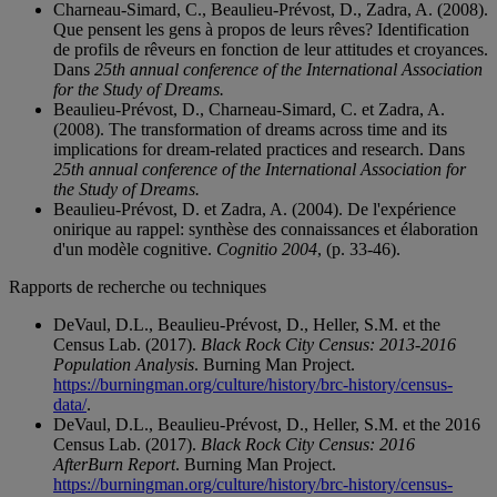
Charneau-Simard, C., Beaulieu-Prévost, D., Zadra, A. (2008).
Que pensent les gens à propos de leurs rêves? Identification
de profils de rêveurs en fonction de leur attitudes et croyances.
Dans
25th annual conference of the International Association
for the Study of Dreams.
Beaulieu-Prévost, D., Charneau-Simard, C. et Zadra, A.
(2008). The transformation of dreams across time and its
implications for dream-related practices and research. Dans
25th annual conference of the International Association for
the Study of Dreams.
Beaulieu-Prévost, D. et Zadra, A. (2004). De l'expérience
onirique au rappel: synthèse des connaissances et élaboration
d'un modèle cognitive.
Cognitio 2004
, (p. 33-46).
Rapports de recherche ou techniques
DeVaul, D.L., Beaulieu-Prévost, D., Heller, S.M. et the
Census Lab. (2017).
Black Rock City Census: 2013-2016
Population Analysis
. Burning Man Project.
https://burningman.org/culture/history/brc-history/census-
data/
.
DeVaul, D.L., Beaulieu-Prévost, D., Heller, S.M. et the 2016
Census Lab. (2017).
Black Rock City Census: 2016
AfterBurn Report
. Burning Man Project.
https://burningman.org/culture/history/brc-history/census-