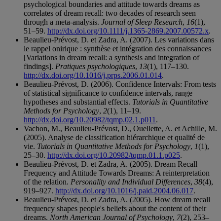
psychological boundaries and attitude towards dreams as
correlates of dream recall: two decades of research seen
through a meta-analysis.
Journal of Sleep Research
,
16
(1),
51–59.
http://dx.doi.org/10.1111/j.1365-2869.2007.00572.x
.
Beaulieu-Prévost, D. et Zadra, A. (2007). Les variations dans
le rappel onirique : synthèse et intégration des connaissances
[Variations in dream recall: a synthesis and integration of
findings].
Pratiques psychologiques
,
13
(1), 117–130.
http://dx.doi.org/10.1016/j.prps.2006.01.014
.
Beaulieu-Prévost, D. (2006). Confidence Intervals: From tests
of statistical significance to confidence intervals, range
hypotheses and substantial effects.
Tutorials in Quantitative
Methods for Psychology
,
2
(1), 11–19.
http://dx.doi.org/10.20982/tqmp.02.1.p011
.
Vachon, M., Beaulieu-Prévost, D., Ouellette, A. et Achille, M.
(2005). Analyse de classification hiérarchique et qualité de
vie.
Tutorials in Quantitative Methods for Psychology
,
1
(1),
25–30.
http://dx.doi.org/10.20982/tqmp.01.1.p025
.
Beaulieu-Prévost, D. et Zadra, A. (2005). Dream Recall
Frequency and Attitude Towards Dreams: A reinterpretation
of the relation.
Personality and Individual Differences
,
38
(4),
919–927.
http://dx.doi.org/10.1016/j.paid.2004.06.017
.
Beaulieu-Prévost, D. et Zadra, A. (2005). How dream recall
frequency shapes people's beliefs about the content of their
dreams.
North American Journal of Psychology
,
7
(2), 253–