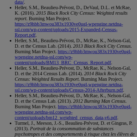
data/
.
Heller, S.M., Beaulieu-Prévost, D., DeVaul, D.L. et McRae,
K. (2016).
2015 Black Rock City Census: Weighted results
report
. Burning Man Project.
https://z9hbb3mwou383x1930ve0ugl-wpengine.netdna-
ssl.com/wp-content/uploads/2015-Expanded-Census-
Report.pdf
.
Heller, S.M., Beaulieu-Prévost, D., McRae, K., Nelson-Gal,
D. et the Census Lab. (2014).
2013 Black Rock City Census
.
Burning Man Project.
https://z9hbb3mwou383x1930ve0ugl-
wpengine.netdna-ssl.com/wp-
content/uploads/BM13_BRC_Census_Report.pdf
.
Heller, S.M., Beaulieu-Prévost, D., McRae, K., Nelson-Gal,
D. et the 2014 Census Lab. (2014).
2014 Black Rock City
Census: Weighted Results Report
. Burning Man Project.
https://z9hbb3mwou383x1930ve0ugl-wpengine.netdna-
ssl.com/wp-content/uploads/Census-2014-Afterburn.pdf
.
Heller, S.M., Beaulieu-Prévost, D., McRae, K., Nelson-Gal,
D. et the Census Lab. (2013).
2012 Burning Man Census
.
Burning Man Project.
https://z9hbb3mwou383x1930ve0ugl-
wpengine.netdna-ssl.com/wp-
content/uploads/bm12_weighted_census_data-v6.pdf
.
Turmel, J., Meeson, J.-S., Beaulieu-Prévost, D. et Gingras, P.
(2013).
Portrait de la consommation de substances
psychotropes et des comportements à risque chez les élèves de