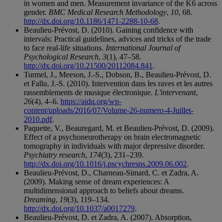
in women and men. Measurement invariance of the K6 across
gender.
BMC Medical Research Methodology
,
10
, 68.
http://dx.doi.org/10.1186/1471-2288-10-68
.
Beaulieu-Prévost, D. (2010). Gaining confidence with
intervals: Practical guidelines, advices and tricks of the trade
to face real-life situations.
International Journal of
Psychological Research
,
3
(1), 47–58.
http://dx.doi.org/10.21500/20112084.841
.
Turmel, J., Meeson, J.-S., Dobson, B., Beaulieu-Prévost, D.
et Fallu, J.-S. (2010). Intervention dans les raves et les autres
rassemblements de musique électronique.
L'intervenant
,
26
(4), 4–6.
https://aidq.org/wp-
content/uploads/2016/07/Volume-26-numero-4-Juillet-
2010.pdf
.
Paquette, V., Beauregard, M. et Beaulieu-Prévost, D. (2009).
Effect of a psychoneurotherapy on brain electromagnetic
tomography in individuals with major depressive disorder.
Psychiatry research
,
174
(3), 231–239.
http://dx.doi.org/10.1016/j.pscychresns.2009.06.002
.
Beaulieu-Prévost, D., Charneau-Simard, C. et Zadra, A.
(2009). Making sense of dream experiences: A
multidimensional approach to beliefs about dreams.
Dreaming
,
19
(3), 119–134.
http://dx.doi.org/10.1037/a0017279
.
Beaulieu-Prévost, D. et Zadra, A. (2007). Absorption,