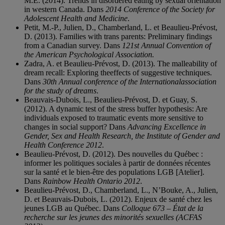
M.E. (2014). Trends in disordered eating by sexual orientation
in western Canada. Dans
2014 Conference of the Society for
Adolescent Health and Medicine
.
Petit, M.-P., Julien, D., Chamberland, L. et Beaulieu-Prévost,
D. (2013). Families with trans parents: Preliminary findings
from a Canadian survey. Dans
121st Annual Convention of
the American Psychological Association.
Zadra, A. et Beaulieu-Prévost, D. (2013). The malleability of
dream recall: Exploring theeffects of suggestive techniques.
Dans
30th Annual conference of the Internationalassociation
for the study of dreams
.
Beauvais-Dubois, L., Beaulieu-Prévost, D. et Guay, S.
(2012). A dynamic test of the stress buffer hypothesis: Are
individuals exposed to traumatic events more sensitive to
changes in social support? Dans
Advancing Excellence in
Gender, Sex and Health Research, the Institute of Gender and
Health Conference 2012
.
Beaulieu-Prévost, D. (2012). Des nouvelles du Québec :
informer les politiques sociales à partir de données récentes
sur la santé et le bien-être des populations LGB [Atelier].
Dans
Rainbow Health Ontario 2012
.
Beaulieu-Prévost, D., Chamberland, L., N’Bouke, A., Julien,
D. et Beauvais-Dubois, L. (2012). Enjeux de santé chez les
jeunes LGB au Québec. Dans
Colloque 673 – État de la
recherche sur les jeunes des minorités sexuelles (ACFAS