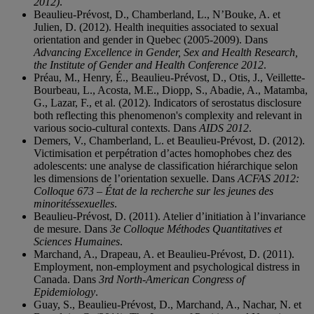
2012)
.
Beaulieu-Prévost, D., Chamberland, L., N’Bouke, A. et
Julien, D. (2012). Health inequities associated to sexual
orientation and gender in Quebec (2005-2009). Dans
Advancing Excellence in Gender, Sex and Health Research,
the Institute of Gender and Health Conference 2012
.
Préau, M., Henry, É., Beaulieu-Prévost, D., Otis, J., Veillette-
Bourbeau, L., Acosta, M.E., Diopp, S., Abadie, A., Matamba,
G., Lazar, F., et al. (2012). Indicators of serostatus disclosure
both reflecting this phenomenon's complexity and relevant in
various socio-cultural contexts. Dans
AIDS 2012
.
Demers, V., Chamberland, L. et Beaulieu-Prévost, D. (2012).
Victimisation et perpétration d’actes homophobes chez des
adolescents: une analyse de classification hiérarchique selon
les dimensions de l’orientation sexuelle. Dans
ACFAS 2012:
Colloque 673 – État de la recherche sur les jeunes des
minoritéssexuelles
.
Beaulieu-Prévost, D. (2011). Atelier d’initiation à l’invariance
de mesure. Dans
3e Colloque Méthodes Quantitatives et
Sciences Humaines
.
Marchand, A., Drapeau, A. et Beaulieu-Prévost, D. (2011).
Employment, non-employment and psychological distress in
Canada. Dans
3rd North-American Congress of
Epidemiology
.
Guay, S., Beaulieu-Prévost, D., Marchand, A., Nachar, N. et