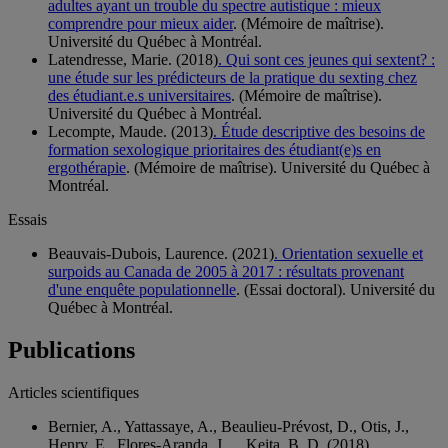
adultes ayant un trouble du spectre autistique : mieux
comprendre pour mieux aider
. (Mémoire de maîtrise).
Université du Québec à Montréal.
Latendresse, Marie. (2018)
. Qui sont ces jeunes qui sextent? :
une étude sur les prédicteurs de la pratique du sexting chez
des étudiant.e.s universitaires
. (Mémoire de maîtrise).
Université du Québec à Montréal.
Lecompte, Maude. (2013)
. Étude descriptive des besoins de
formation sexologique prioritaires des étudiant(e)s en
ergothérapie
. (Mémoire de maîtrise). Université du Québec à
Montréal.
Essais
Beauvais-Dubois, Laurence. (2021)
. Orientation sexuelle et
surpoids au Canada de 2005 à 2017 : résultats provenant
d'une enquête populationnelle
. (Essai doctoral). Université du
Québec à Montréal.
Publications
Articles scientifiques
Bernier, A., Yattassaye, A., Beaulieu-Prévost, D., Otis, J.,
Henry, E., Flores-Aranda, J.,... Keita, B. D. (2018).