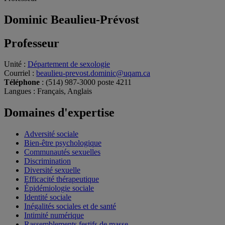
Dominic Beaulieu-Prévost
Professeur
Unité
:
Département de sexologie
Courriel
:
beaulieu-prevost.dominic@uqam.ca
Téléphone
: (514) 987-3000 poste 4211
Langues
: Français, Anglais
Domaines d'expertise
Adversité sociale
Bien-être psychologique
Communautés sexuelles
Discrimination
Diversité sexuelle
Efficacité thérapeutique
Épidémiologie sociale
Identité sociale
Inégalités sociales et de santé
Intimité numérique
Rassemblements festifs de masse