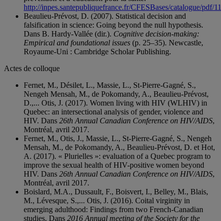
http://inpes.santepubliquefrance.fr/CFESBases/catalogue/pdf/1
Beaulieu-Prévost, D. (2007). Statistical decision and
falsification in science: Going beyond the null hypothesis.
Dans B. Hardy-Vallée (dir.).
Cognitive decision-making:
Empirical and foundational issues
(p. 25–35). Newcastle,
Royaume-Uni : Cambridge Scholar Publishing.
Actes de colloque
Fernet, M., Désilet, L., Massie, L., St-Pierre-Gagné, S.,
Nengeh Mensah, M., de Pokomandy, A., Beaulieu-Prévost,
D.,... Otis, J. (2017). Women living with HIV (WLHIV) in
Quebec: an intersectional analysis of gender, violence and
HIV. Dans
26th Annual Canadian Conference on HIV/AIDS
,
Montréal, avril 2017.
Fernet, M., Otis, J., Massie, L., St-Pierre-Gagné, S., Nengeh
Mensah, M., de Pokomandy, A., Beaulieu-Prévost, D. et Hot,
A. (2017). « Plurielles »: evaluation of a Quebec program to
improve the sexual health of HIV-positive women beyond
HIV. Dans
26th Annual Canadian Conference on HIV/AIDS
,
Montréal, avril 2017.
Boislard, M.A., Dussault, F., Boisvert, I., Belley, M., Blais,
M., Lévesque, S.,... Otis, J. (2016). Coital virginity in
emerging adulthood: Findings from two French-Canadian
studies. Dans
2016 Annual meeting of the Society for the