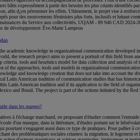
ers bâtis expressément à partir des besoins les plus criants identifiés pa
ion, afin d¿en pérenniser les effets. Ultimement, le projet vise à renforc
oppés pour des mouvements féministes plus forts, inclusifs et luttant con
connaissances du Service aux collectivités, UQAM - 89 946 CAD 2024-
 de développement: Ève-Marie Lampron
 Map
of the academic knowledge in organizational communication developed in
orld, the research project aims to present a portrait of this field from 
 criteria, tools and heuristics model for data collection and analysis of
ost of the approaches, tools and models in organizational communicatio
knowledge and knowledge creation that does not take into account the d
tical Latin American tradition of communication studies that has historic
f this Latin American tradition and if its application to the field of org
ico and Brasil. The project is part of the actions initiated by the Re
raide dans les marges?
atives à l'échange marchand, en proposant d'étudier comment l'entraide s'
coule d'un manque, dans la littérature, d'études portant sur le bénévolat 
ui pourtant s'engagent aussi dans ce type de pratiques. Pour pallier à 
ant des problématiques sociales criantes: la migration, le logement et l
ion active d'acteurs marginaux et actrices marginales, instigateurs et ins