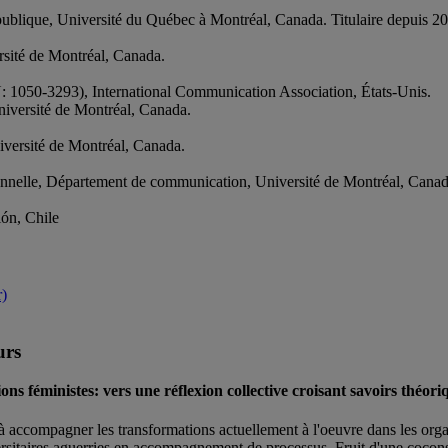
ublique, Université du Québec à Montréal, Canada. Titulaire depuis 2
sité de Montréal, Canada.
 1050-3293), International Communication Association, États-Unis.
iversité de Montréal, Canada.
ersité de Montréal, Canada.
nnelle, Département de communication, Université de Montréal, Cana
ón, Chile
r)
urs
s féministes: vers une réflexion collective croisant savoirs théoriq
 à accompagner les transformations actuellement à l'oeuvre dans les orga
versitaires aguerries en accompagnement de processus. Fruit d'une cocon