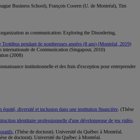
ague Business School), François Cooren (U. de Montréal), Tim
rganization as communication: Exploring the Disordering,
e Trottibus pendant de nombreuses années (8 ans) (Montréal, 2019)
on internationale de Communication (Singapour, 2010)
ation (2008)
naissance institutionnelle et des frais d'exception pour entreprendre
équité, diversité et inclusion dans une institution financière
. (Thèse
truction identitaire professionnelle d'une développeuse de jeu vidéo
.
oratifs
. (Thèse de doctorat). Université du Québec à Montréal.
hèse de doctorat). Université du Québec à Montréal.