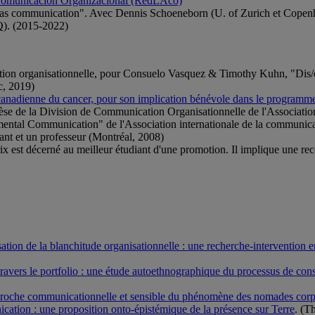
n Comunicacion Organizacional (RedLAco)
s communication". Avec Dennis Schoeneborn (U. of Zurich et Copenh
Q). (2015-2022)
ion organisationnelle, pour Consuelo Vasquez & Timothy Kuhn, "Dis/o
c, 2019)
canadienne du cancer, pour son implication bénévole dans le programm
hèse de la Division de Communication Organisationnelle de l'Associati
pmental Communication" de l'Association internationale de la communic
ant et un professeur (Montréal, 2008)
st décerné au meilleur étudiant d'une promotion. Il implique une recon
tion de la blanchitude organisationnelle : une recherche-intervention en 
travers le portfolio : une étude autoethnographique du processus de cons
pproche communicationnelle et sensible du phénomène des nomades corp
cation : une proposition onto-épistémique de la présence sur Terre
. (T