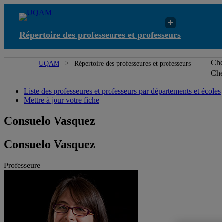
Répertoire des professeures et professeurs
Che
UQAM
Répertoire des professeures et professeurs
Che
Liste des professeures et professeurs par départements et écoles
Mettre à jour votre fiche
Consuelo Vasquez
Consuelo Vasquez
Professeure