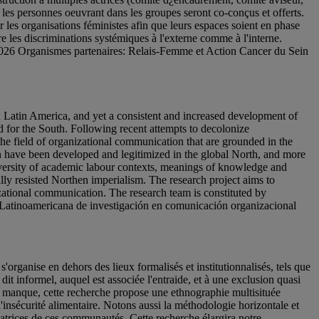
r les personnes oeuvrant dans les groupes seront co-conçus et offerts.
er les organisations féministes afin que leurs espaces soient en phase
tre les discriminations systémiques à l'externe comme à l'interne.
2026 Organismes partenaires: Relais-Femme et Action Cancer du Sein
 Latin America, and yet a consistent and increased development of
and for the South. Following recent attempts to decolonize
 the field of organizational communication that are grounded in the
n have been developed and legitimized in the global North, and more
iversity of academic labour contexts, meanings of knowledge and
ally resisted Northen imperialism. The research project aims to
anizational communication. The research team is constituted by
d Latinoamericana de investigación en comunicación organizacional
organise en dehors des lieux formalisés et institutionnalisés, tels que
dit informel, auquel est associée l'entraide, et à une exclusion quasi
ce manque, cette recherche propose une ethnographie multisituée
'insécurité alimentaire. Notons aussi la méthodologie horizontale et
tigatrices de ces communautés. Cette recherche élargira notre