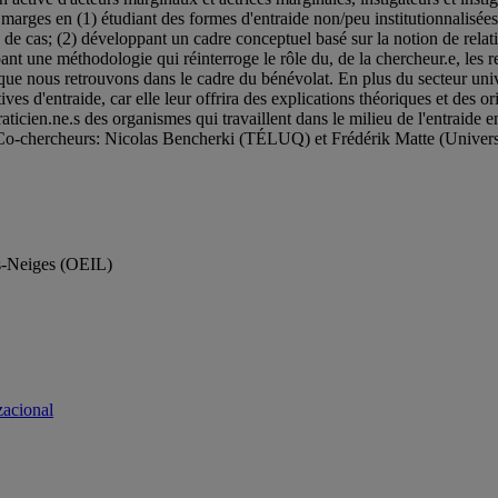
 marges en (1) étudiant des formes d'entraide non/peu institutionnalisée
 de cas; (2) développant un cadre conceptuel basé sur la notion de relatio
nt une méthodologie qui réinterroge le rôle du, de la chercheur.e, les rel
aide que nous retrouvons dans le cadre du bénévolat. En plus du secteur u
ves d'entraide, car elle leur offrira des explications théoriques et des 
raticien.ne.s des organismes qui travaillent dans le milieu de l'entraide e
o-chercheurs: Nicolas Bencherki (TÉLUQ) et Frédérik Matte (Univers
es-Neiges (OEIL)
zacional