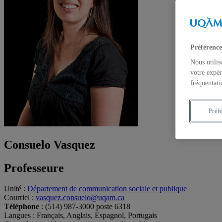
Préférence
Nous utilis
votre expér
fréquentati
Préf
Consuelo Vasquez
Professeure
Unité
:
Département de communication sociale et publique
Courriel
:
vasquez.consuelo@uqam.ca
Téléphone
: (514) 987-3000 poste 6318
Langues
: Français, Anglais, Espagnol, Portugais