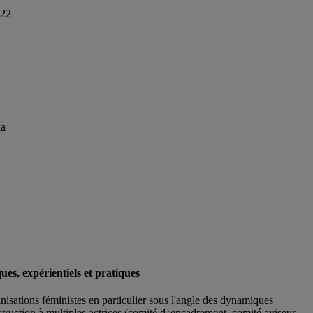
022
da
ues, expérientiels et pratiques
nisations féministes en particulier sous l'angle des dynamiques
struction à multiples actrices (comité d¿encadrement, comité aviseur,