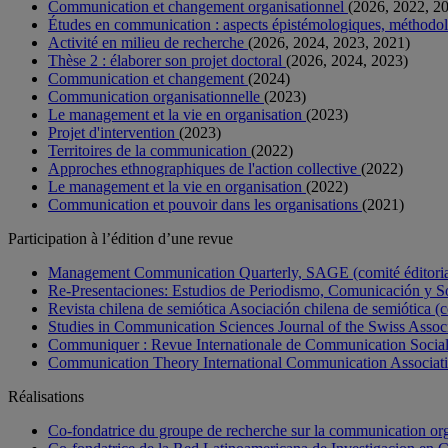
Communication et changement organisationnel
(2026, 2022, 2
Études en communication : aspects épistémologiques, méthodol
Activité en milieu de recherche
(2026, 2024, 2023, 2021)
Thèse 2 : élaborer son projet doctoral
(2026, 2024, 2023)
Communication et changement
(2024)
Communication organisationnelle
(2023)
Le management et la vie en organisation
(2023)
Projet d'intervention
(2023)
Territoires de la communication
(2022)
Approches ethnographiques de l'action collective
(2022)
Le management et la vie en organisation
(2022)
Communication et pouvoir dans les organisations
(2021)
Participation à l’édition d’une revue
Management Communication Quarterly, SAGE (comité éditorial
Re-Presentaciones: Estudios de Periodismo, Comunicación y Soc
Revista chilena de semiótica Asociación chilena de semiótica (c
Studies in Communication Sciences Journal of the Swiss Assoc
Communiquer : Revue Internationale de Communication Sociale
Communication Theory International Communication Association
Réalisations
Co-fondatrice du groupe de recherche sur la communication