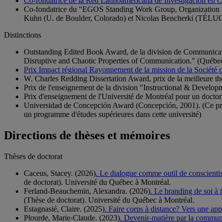
Co-fondatrice de la Red Latinoamericana de Investigacion e
Co-fondatrice du "EGOS Standing Work Group, Organization a
Kuhn (U. de Boulder, Colorado) et Nicolas Bencherki (TÉLU
Distinctions
Outstanding Edited Book Award, de la division de Communicat
Disruptive and Chaotic Properties of Communication." (Québe
Prix Impact régional Rayonnement de la mission de la Société 
W. Charles Redding Dissertation Award, prix de la meilleure t
Prix de l'enseignement de la division "Instructional & Develo
Prix d'enseignement de l'Université de Montréal pour un doctor
Universidad de Concepción Award (Concepción, 2001). (Ce prix e
un programme d'études supérieures dans cette université)
Directions de thèses et mémoires
Thèses de doctorat
Caceus, Stacey. (2026)
. Le dialogue comme outil de conscientisa
de doctorat). Université du Québec à Montréal.
Ferland-Beauchemin, Alexandra. (2026)
. Le branding de soi à 
(Thèse de doctorat). Université du Québec à Montréal.
Estagnasié, Claire. (2025)
. Faire corps à distance? Vers une a
Plourde, Marie-Claude. (2023)
. Devenir-matière par la communi