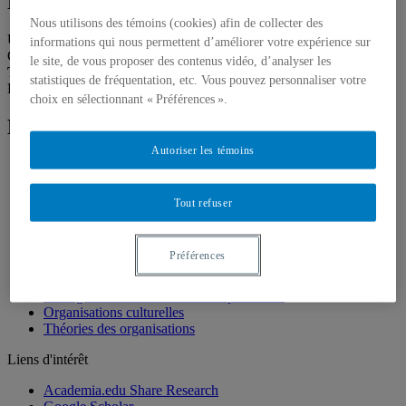
Professeure associée
Nous utilisons des témoins (cookies) afin de collecter des
Unité
:
Département de management
informations qui nous permettent d’améliorer votre expérience sur
Courriel
:
abdallah.chahrazad@uqam.ca
le site, de vous proposer des contenus vidéo, d’analyser les
Téléphone
: (514) 987-3000 poste 5374
statistiques de fréquentation, etc. Vous pouvez personnaliser votre
Langues
: Français, Anglais, Arabe, Italien
choix en sélectionnant « Préférences ».
Domaines d'expertise
Autoriser les témoins
Approches décoloniales à la production du savoir
Créativité organisationnelle
Critique du discours sur la Diversité
Tout refuser
Discours et pratiques en management
Études critiques en management
Formes temporaires d'organisation
Préférences
Industries créatives
Management dans les contextes artistiques
Management dans les contextes pluralistes
Organisations culturelles
Théories des organisations
Liens d'intérêt
Academia.edu Share Research