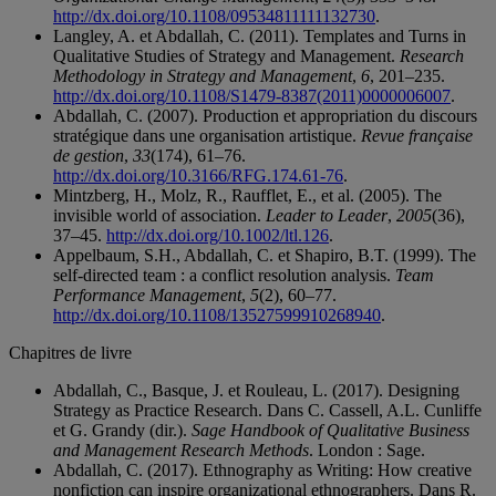
http://dx.doi.org/10.1108/09534811111132730
.
Langley, A. et Abdallah, C. (2011). Templates and Turns in
Qualitative Studies of Strategy and Management.
Research
Methodology in Strategy and Management
,
6
, 201–235.
http://dx.doi.org/10.1108/S1479-8387(2011)0000006007
.
Abdallah, C. (2007). Production et appropriation du discours
stratégique dans une organisation artistique.
Revue française
de gestion
,
33
(174), 61–76.
http://dx.doi.org/10.3166/RFG.174.61-76
.
Mintzberg, H., Molz, R., Raufflet, E., et al. (2005). The
invisible world of association.
Leader to Leader
,
2005
(36),
37–45.
http://dx.doi.org/10.1002/ltl.126
.
Appelbaum, S.H., Abdallah, C. et Shapiro, B.T. (1999). The
self‐directed team : a conflict resolution analysis.
Team
Performance Management
,
5
(2), 60–77.
http://dx.doi.org/10.1108/13527599910268940
.
Chapitres de livre
Abdallah, C., Basque, J. et Rouleau, L. (2017). Designing
Strategy as Practice Research. Dans C. Cassell, A.L. Cunliffe
et G. Grandy (dir.).
Sage Handbook of Qualitative Business
and Management Research Methods
. London : Sage.
Abdallah, C. (2017). Ethnography as Writing: How creative
nonfiction can inspire organizational ethnographers. Dans R.