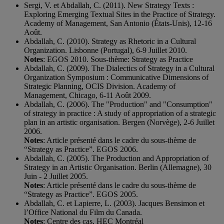
Sergi, V. et Abdallah, C. (2011). New Strategy Texts :
Exploring Emerging Textual Sites in the Practice of Strategy.
Academy of Management, San Antonio (États-Unis), 12-16
Août.
Abdallah, C. (2010). Strategy as Rhetoric in a Cultural
Organization. Lisbonne (Portugal), 6-9 Juillet 2010.
Notes
: EGOS 2010. Sous-thème: Strategy as Practice
Abdallah, C. (2009). The Dialectics of Strategy in a Cultural
Organization Symposium : Communicative Dimensions of
Strategic Planning, OCIS Division. Academy of
Management, Chicago, 6-11 Août 2009.
Abdallah, C. (2006). The "Production" and "Consumption"
of strategy in practice : A study of appropriation of a strategic
plan in an artistic organisation. Bergen (Norvège), 2-6 Juillet
2006.
Notes
: Article présenté dans le cadre du sous-thème de
“Strategy as Practice”. EGOS 2006.
Abdallah, C. (2005). The Production and Appropriation of
Strategy in an Artistic Organisation. Berlin (Allemagne), 30
Juin - 2 Juillet 2005.
Notes
: Article présenté dans le cadre du sous-thème de
“Strategy as Practice”. EGOS 2005.
Abdallah, C. et Lapierre, L. (2003). Jacques Bensimon et
l’Office National du Film du Canada.
Notes
: Centre des cas, HEC Montréal