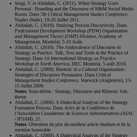
Sergi, V. et Abdallah, C. (2011). When Strategy Goes
Personal : Branding and the Discourse of H&M Social Media
Room. Dans
7th Critical Management Studies Conference
,
Naples (Italie), 19-20 Juillet 2011.
Abdallah, C. (2010). Studying Process Discursively. Dans
Professional Development Workshop (PDW) Organization
and Management Theory (OMT) Division
, Academy of
Management, Montréal, 5-10 Août.
Abdallah, C. (2010). The Ambivalence of Discourse in
Strategy as Practice. Talk, Text and Tools in the Practice of
Strategy. Dans
1st International Strategy as Practice
Workshop in North America
, HEC Montréal, 5 août 2010.
Abdallah, C. (2009). Rhetoric in a Cultural Organization :
Strategies of Discursive Persuasion. Dans
Critical
Management Studies Conference
, Warwick (Angleterre), 13-
15 Juillet 2009.
Notes
: Sous-thème : Strategy, Discourse and Rhetoric Sub-
theme
Abdallah, C. (2000). A Dialectical Analysis of the Strategy
Formation Process. Dans
Actes de la Conférence de
l’Association Canadienne de Sciences Administratives (ASAC
/ IFSAM)
,
21
.
Notes
: Obtention du prix du meilleur article étudiant et de la
mention honorable
Abdallah, C. (2000). A Dialectical Analysis of the Strategy