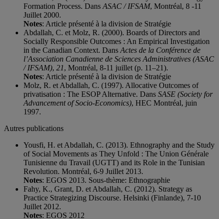
Formation Process. Dans
ASAC / IFSAM
, Montréal, 8 -11
Juillet 2000.
Notes
: Article présenté à la division de Stratégie
Abdallah, C. et Molz, R. (2000). Boards of Directors and
Socially Responsible Outcomes : An Empirical Investigation
in the Canadian Context. Dans
Actes de la Conférence de
l’Association Canadienne de Sciences Administratives (ASAC
/ IFSAM)
,
21
, Montréal, 8-11 juillet (p. 11–21).
Notes
: Article présenté à la division de Stratégie
Molz, R. et Abdallah, C. (1997). Allocative Outcomes of
privatisation : The ESOP Alternative. Dans
SASE (Society for
Advancement of Socio-Economics)
, HEC Montréal, juin
1997.
Autres publications
Yousfi, H. et Abdallah, C. (2013). Ethnography and the Study
of Social Movements as They Unfold : The Union Générale
Tunisienne du Travail (UGTT) and its Role in the Tunisian
Revolution. Montréal, 6-9 Juillet 2013.
Notes
: EGOS 2013. Sous-thème: Ethnographie
Fahy, K., Grant, D. et Abdallah, C. (2012). Strategy as
Practice Strategizing Discourse. Helsinki (Finlande), 7-10
Juillet 2012.
Notes
: EGOS 2012