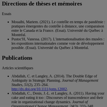
Directions de thèses et mémoires
Essais
Moualhi, Mariem. (2021). Le contrôle en temps de pandémie :
pratiques émergentes du contrôle à distance, une comparaison
entre le Canada et la France. (Essai). Université du Québec à
Montréal.
Pustoc'H, Vanessa. (2017). L'internationalisation des musées :
les expositions internationales comme voie de développement
possible. (Essai). Université du Québec à Montréal.
Publications
Articles scientifiques
Abdallah, C. et Langley, A. (2014). The Double Edge of
Ambiguity in Strategic Planning.
Journal of Management
Studies
,
51
(2), 235–264.
http://dx.doi.org/10.1111/joms.12002
.
Abdallah, C., Denis, J.-L. et Langley, A. (2011). Having your
cake and eating it too : Discourses of transcendence and their
role in organizational change dynamics.
Journal of
Organizational Change Management
,
24
(3), 333–348.