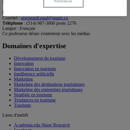
Professeur
Préférences
Unité
:
Département de marketing
Courriel
:
arseneault.paul@uqam.ca
Téléphone
: (514) 987-3000 poste 2276
Langue
: Français
Ce professeur désire s'entretenir avec les médias
Domaines d'expertise
Développement du tourisme
Innovation
Innovation en tourisme
Intelligence artificielle
Marketing
Marketing des destinations touristiques
Marketing des entreprises touristiques
Stratégie en tourisme
Tendances en tourisme
Tourisme
Liens d'intérêt
Academia.edu Share Research