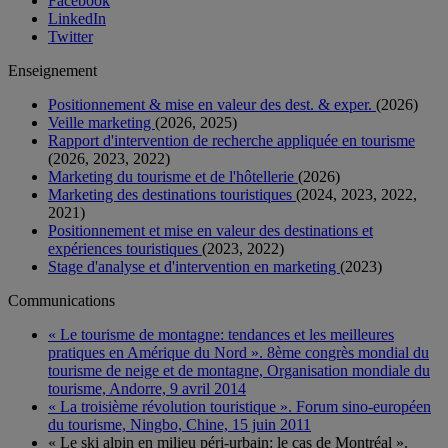
Facebook
LinkedIn
Twitter
Enseignement
Positionnement & mise en valeur des dest. & exper.
(2026)
Veille marketing
(2026, 2025)
Rapport d'intervention de recherche appliquée en tourisme
(2026, 2023, 2022)
Marketing du tourisme et de l'hôtellerie
(2026)
Marketing des destinations touristiques
(2024, 2023, 2022,
2021)
Positionnement et mise en valeur des destinations et
expériences touristiques
(2023, 2022)
Stage d'analyse et d'intervention en marketing
(2023)
Communications
« Le tourisme de montagne: tendances et les meilleures
pratiques en Amérique du Nord ». 8ème congrès mondial du
tourisme de neige et de montagne, Organisation mondiale du
tourisme, Andorre, 9 avril 2014
« La troisième révolution touristique ». Forum sino-européen
du tourisme, Ningbo, Chine, 15 juin 2011
« Le ski alpin en milieu péri-urbain: le cas de Montréal ».