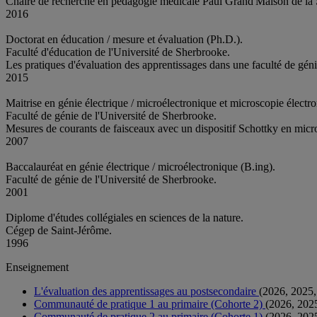
Chaire de recherche en pédagogie médicale Paul Grand'Maison de la 
2016
Doctorat en éducation / mesure et évaluation (Ph.D.).
Faculté d'éducation de l'Université de Sherbrooke.
Les pratiques d'évaluation des apprentissages dans une faculté de géni
2015
Maitrise en génie électrique / microélectronique et microscopie élect
Faculté de génie de l'Université de Sherbrooke.
Mesures de courants de faisceaux avec un dispositif Schottky en micr
2007
Baccalauréat en génie électrique / microélectronique (B.ing).
Faculté de génie de l'Université de Sherbrooke.
2001
Diplome d'études collégiales en sciences de la nature.
Cégep de Saint-Jérôme.
1996
Enseignement
L'évaluation des apprentissages au postsecondaire
(2026, 2025,
Communauté de pratique 1 au primaire (Cohorte 2)
(2026, 202
Communauté de pratique 2 au primaire (Cohorte 1)
(2026, 202