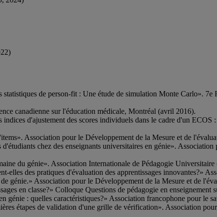
022)
 statistiques de person-fit : Une étude de simulation Monte Carlo». 7e
ence canadienne sur l'éducation médicale, Montréal (avril 2016).
des indices d'ajustement des scores individuels dans le cadre d'un ECO
se d'items». Association pour le Développement de la Mesure et de l'é
s d'étudiants chez des enseignants universitaires en génie». Associatio
omaine du génie». Association Internationale de Pédagogie Universitai
ent-elles des pratiques d'évaluation des apprentissages innovantes?» A
lté de génie.» Association pour le Développement de la Mesure et de l
ntissages en classe?» Colloque Questions de pédagogie en enseignement s
 en génie : quelles caractéristiques?» Association francophone pour le
emières étapes de validation d'une grille de vérification». Association p