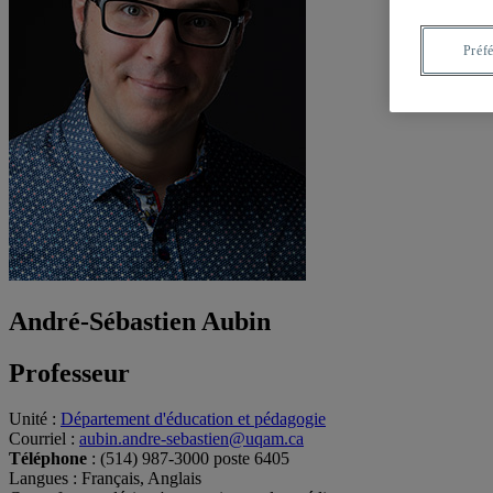
Préf
André-Sébastien Aubin
Professeur
Unité
:
Département d'éducation et pédagogie
Courriel
:
aubin.andre-sebastien@uqam.ca
Téléphone
: (514) 987-3000 poste 6405
Langues
: Français, Anglais