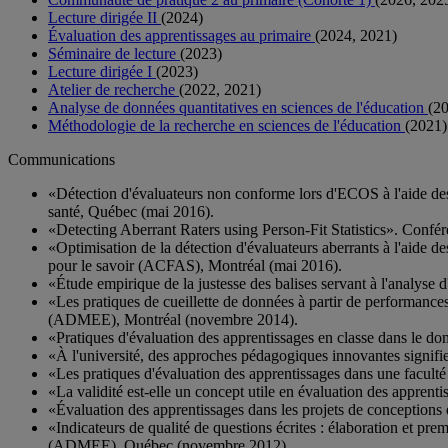
Lecture dirigée II
(2024)
Évaluation des apprentissages au primaire
(2024, 2021)
Séminaire de lecture
(2023)
Lecture dirigée I
(2023)
Atelier de recherche
(2022, 2021)
Analyse de données quantitatives en sciences de l'éducation
(2
Méthodologie de la recherche en sciences de l'éducation
(2021)
Communications
«Détection d'évaluateurs non conforme lors d'ECOS à l'aide des
santé, Québec (mai 2016).
«Detecting Aberrant Raters using Person-Fit Statistics». Confér
«Optimisation de la détection d'évaluateurs aberrants à l'aide 
pour le savoir (ACFAS), Montréal (mai 2016).
«Étude empirique de la justesse des balises servant à l'analy
«Les pratiques de cueillette de données à partir de performance
(ADMEE), Montréal (novembre 2014).
«Pratiques d'évaluation des apprentissages en classe dans le d
«À l'université, des approches pédagogiques innovantes signifi
«Les pratiques d'évaluation des apprentissages dans une facu
«La validité est-elle un concept utile en évaluation des appre
«Évaluation des apprentissages dans les projets de conceptions
«Indicateurs de qualité de questions écrites : élaboration et pr
(ADMEE), Québec (novembre 2012).