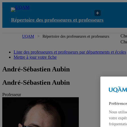
Répertoire des professeures et professeurs
Che
UQAM
Répertoire des professeures et professeurs
Che
Liste des professeures et professeurs par départements et écoles
Mettre à jour votre fiche
André-Sébastien Aubin
André-Sébastien Aubin
Professeur
Préférence
Nous utilis
votre expér
fréquentati