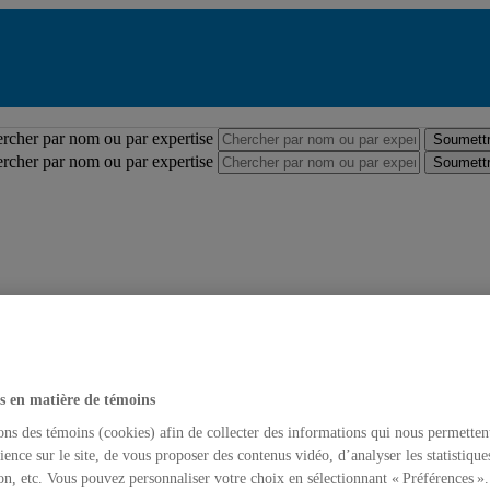
Répertoire des professeures et professeurs
rcher par nom ou par expertise
Soumettr
rcher par nom ou par expertise
Soumettr
s en matière de témoins
ons des témoins (cookies) afin de collecter des informations qui nous permetten
ience sur le site, de vous proposer des contenus vidéo, d’analyser les statistique
on, etc. Vous pouvez personnaliser votre choix en sélectionnant « Préférences ».