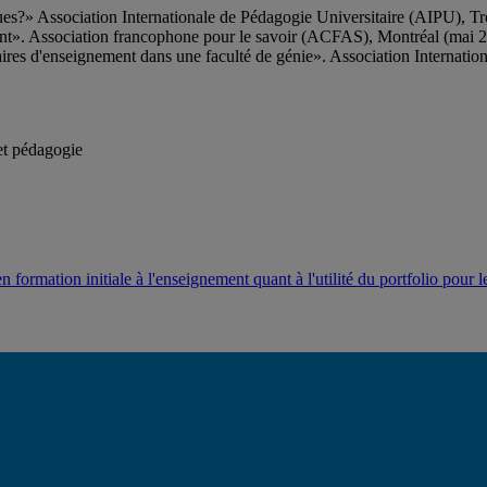
iques?» Association Internationale de Pédagogie Universitaire (AIPU), Tr
ment». Association francophone pour le savoir (ACFAS), Montréal (mai 
iaires d'enseignement dans une faculté de génie». Association Internati
et pédagogie
 en formation initiale à l'enseignement quant à l'utilité du portfolio po