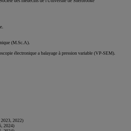
Société des médecins de l'Université de Sherbrooke
e.
ronique (M.Sc.A).
oscopie électronique a balayage à pression variable (VP-SEM).
 2023, 2022)
5, 2024)
5, 2024)