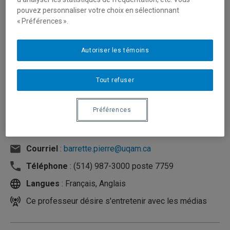
pouvez personnaliser votre choix en sélectionnant
« Préférences ».
Autoriser les témoins
Tout refuser
Préférences
Unité
:
Département de communication sociale et
publique
Courriel
:
barrette.pierre@uqam.ca
Téléphone
: (514) 987-3000 poste 7759
Langues
: Français, Anglais
Ce professeur désire s'entretenir avec les médias