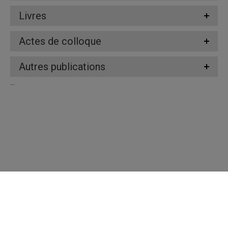
Livres
Actes de colloque
Autres publications
...
Répertoire des professeures et professeurs
Nous joindre
UQAM - Université du Québec à Montréal
Préférences des témoins