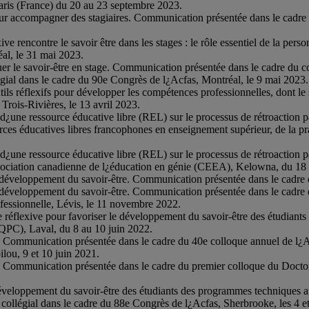
 Paris (France) du 20 au 23 septembre 2023.
ur accompagner des stagiaires. Communication présentée dans le cadre
e rencontre le savoir être dans les stages : le rôle essentiel de la per
al, le 31 mai 2023.
 le savoir-être en stage. Communication présentée dans le cadre du c
égial dans le cadre du 90e Congrès de l¿Acfas, Montréal, le 9 mai 2023.
ils réflexifs pour développer les compétences professionnelles, dont le
Trois-Rivières, le 13 avril 2023.
¿une ressource éducative libre (REL) sur le processus de rétroaction p
es éducatives libres francophones en enseignement supérieur, de la pr
¿une ressource éducative libre (REL) sur le processus de rétroaction pa
ociation canadienne de l¿éducation en génie (CEEA), Kelowna, du 18 
u développement du savoir-être. Communication présentée dans le cadre
 développement du savoir-être. Communication présentée dans le cadre 
fessionnelle, Lévis, le 11 novembre 2022.
e réflexive pour favoriser le développement du savoir-être des étudian
QPC), Laval, du 8 au 10 juin 2022.
. Communication présentée dans le cadre du 40e colloque annuel de l¿
lou, 9 et 10 juin 2021.
 Communication présentée dans le cadre du premier colloque du Doctora
loppement du savoir-être des étudiants des programmes techniques au
 collégial dans le cadre du 88e Congrès de l¿Acfas, Sherbrooke, les 4 e