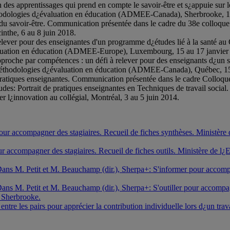
des apprentissages qui prend en compte le savoir-être et s¿appuie sur
thodologies d¿évaluation en éducation (ADMEE-Canada), Sherbrooke, 
n du savoir-être. Communication présentée dans le cadre du 38e colloq
the, 6 au 8 juin 2018.
relever pour des enseignantes d'un programme d¿études lié à la santé a
aluation en éducation (ADMEE-Europe), Luxembourg, 15 au 17 janvier
proche par compétences : un défi à relever pour des enseignants d¿un s
 méthodologies d¿évaluation en éducation (ADMEE-Canada), Québec, 1
e pratiques enseignantes. Communication présentée dans le cadre Coll
udes: Portrait de pratiques enseignantes en Techniques de travail soci
 l¿innovation au collégial, Montréal, 3 au 5 juin 2014.
our accompagner des stagiaires. Recueil de fiches synthèses. Ministère
our accompagner des stagiaires. Recueil de fiches outils. Ministère de l
ans M. Petit et M. Beauchamp (dir.), Sherpa+: S'informer pour accompag
ns M. Petit et M. Beauchamp (dir.), Sherpa+: S'outiller pour accompagne
e Sherbrooke.
re les pairs pour apprécier la contribution individuelle lors d¿un trav