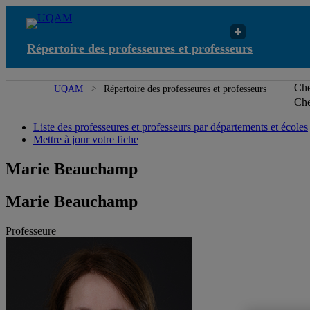
Répertoire des professeures et professeurs
Che
UQAM
Répertoire des professeures et professeurs
Che
Liste des professeures et professeurs par départements et écoles
Mettre à jour votre fiche
Marie Beauchamp
Marie Beauchamp
Professeure