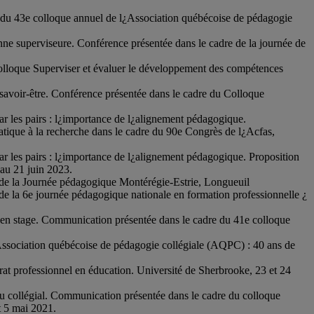
 du 43e colloque annuel de l¿Association québécoise de pédagogie
sonne superviseure. Conférence présentée dans le cadre de la journée de
olloque Superviser et évaluer le développement des compétences
 savoir-être. Conférence présentée dans le cadre du Colloque
ar les pairs : l¿importance de l¿alignement pédagogique.
atique à la recherche dans le cadre du 90e Congrès de l¿Acfas,
r les pairs : l¿importance de l¿alignement pédagogique. Proposition
au 21 juin 2023.
 de la Journée pédagogique Montérégie-Estrie, Longueuil
de la 6e journée pédagogique nationale en formation professionnelle ¿
ts en stage. Communication présentée dans le cadre du 41e colloque
Association québécoise de pédagogie collégiale (AQPC) : 40 ans de
t professionnel en éducation. Université de Sherbrooke, 23 et 24
 collégial. Communication présentée dans le cadre du colloque
t 5 mai 2021.