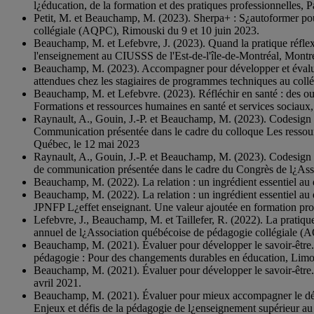
l¿éducation, de la formation et des pratiques professionnelles,
Petit, M. et Beauchamp, M. (2023). Sherpa+ : S¿autoformer po
collégiale (AQPC), Rimouski du 9 et 10 juin 2023.
Beauchamp, M. et Lefebvre, J. (2023). Quand la pratique réflexiv
l'enseignement au CIUSSS de l'Est-de-l'île-de-Montréal, Montré
Beauchamp, M. (2023). Accompagner pour développer et évaluer
attendues chez les stagiaires de programmes techniques au coll
Beauchamp, M. et Lefebvre. (2023). Réfléchir en santé : des out
Formations et ressources humaines en santé et services sociaux, 
Raynault, A., Gouin, J.-P. et Beauchamp, M. (2023). Codesign d
Communication présentée dans le cadre du colloque Les ressourc
Québec, le 12 mai 2023
Raynault, A., Gouin, J.-P. et Beauchamp, M. (2023). Codesign d
de communication présentée dans le cadre du Congrès de l¿Ass
Beauchamp, M. (2022). La relation : un ingrédient essentiel a
Beauchamp, M. (2022). La relation : un ingrédient essentiel au
JPNFP L¿effet enseignant. Une valeur ajoutée en formation pro
Lefebvre, J., Beauchamp, M. et Taillefer, R. (2022). La pratiqu
annuel de l¿Association québécoise de pédagogie collégiale (A
Beauchamp, M. (2021). Évaluer pour développer le savoir-être
pédagogie : Pour des changements durables en éducation, Limoi
Beauchamp, M. (2021). Évaluer pour développer le savoir-être.
avril 2021.
Beauchamp, M. (2021). Évaluer pour mieux accompagner le déve
Enjeux et défis de la pédagogie de l¿enseignement supérieur au