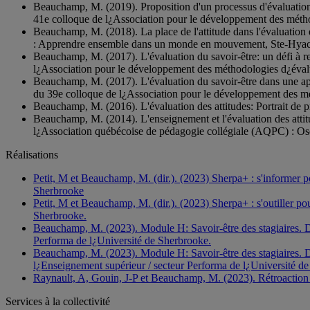
Beauchamp, M. (2019). Proposition d'un processus d'évaluation 
41e colloque de l¿Association pour le développement des mé
Beauchamp, M. (2018). La place de l'attitude dans l'évaluatio
: Apprendre ensemble dans un monde en mouvement, Ste-Hyacin
Beauchamp, M. (2017). L'évaluation du savoir-être: un défi à 
l¿Association pour le développement des méthodologies d¿év
Beauchamp, M. (2017). L'évaluation du savoir-être dans une ap
du 39e colloque de l¿Association pour le développement des
Beauchamp, M. (2016). L'évaluation des attitudes: Portrait d
Beauchamp, M. (2014). L'enseignement et l'évaluation des attit
l¿Association québécoise de pédagogie collégiale (AQPC) : Oser
Réalisations
Petit, M et Beauchamp, M. (dir.). (2023) Sherpa+ : s'informer p
Sherbrooke
Petit, M et Beauchamp, M. (dir.). (2023) Sherpa+ : s'outiller p
Sherbrooke.
Beauchamp, M. (2023). Module H: Savoir-être des stagiaires. D
Performa de l¿Université de Sherbrooke.
Beauchamp, M. (2023). Module H: Savoir-être des stagiaires. Da
l¿Enseignement supérieur / secteur Performa de l¿Université d
Raynault, A, Gouin, J-P et Beauchamp, M. (2023). Rétroaction ent
Services à la collectivité