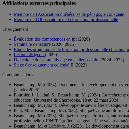
Affiliations externes principales
Membre de l'Association québécoise de pédagogie collégiale
Membre de l'Observatoire de la formation professionnelle
Enseignement
Évaluation des compétences en fpt
(2026)
Séminaire de lecture
(2026, 2025)
Étude des programmes de formation professionnelle et techniq
Lecture dirigée I
(2025)
Didactique de l'apprentissage en atelier scolaire
(2024, 2023)
Stage d'enseignement collégial II
(2022)
Communications
Beauchamp, M. (2024). Documenter le développement du savoir
(janvier 2025).
Fournier, J., Lakhal, S., Beauchamp, M. (2024). La recherche 
éducation. Université de Sherbrooke. 18 au 22 mars 2024.
Beauchamp, M. (2024). Développer le savoir-être en stage: e
Petit, M. et Beauchamp, M. (2024). Sherpa+ : une autoformati
Beauchamp, M. (2023). Sherpa+ : une plateforme d¿autoformatio
professionnelle ¿ JPNFP L¿effet enseignant. Une valeur ajoutée
Beauchamp, M. et Lefebvre, J. (2023). Le développement du savo