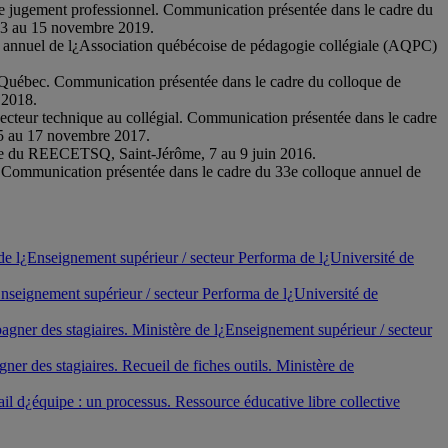
 le jugement professionnel. Communication présentée dans le cadre du
13 au 15 novembre 2019.
ue annuel de l¿Association québécoise de pédagogie collégiale (AQPC)
u Québec. Communication présentée dans le cadre du colloque de
 2018.
ecteur technique au collégial. Communication présentée dans le cadre
5 au 17 novembre 2017.
oque du REECETSQ, Saint-Jérôme, 7 au 9 juin 2016.
al. Communication présentée dans le cadre du 33e colloque annuel de
 de l¿Enseignement supérieur / secteur Performa de l¿Université de
¿Enseignement supérieur / secteur Performa de l¿Université de
ner des stagiaires. Ministère de l¿Enseignement supérieur / secteur
r des stagiaires. Recueil de fiches outils. Ministère de
ail d¿équipe : un processus. Ressource éducative libre collective