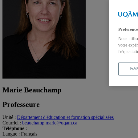
Préférence
Nous utilis
votre expér
fréquentati
Préf
Marie Beauchamp
Professeure
Unité
:
Département d'éducation et formation spécialisées
Courriel
:
beauchamp.marie@uqam.ca
Téléphone
:
Langue
: Français