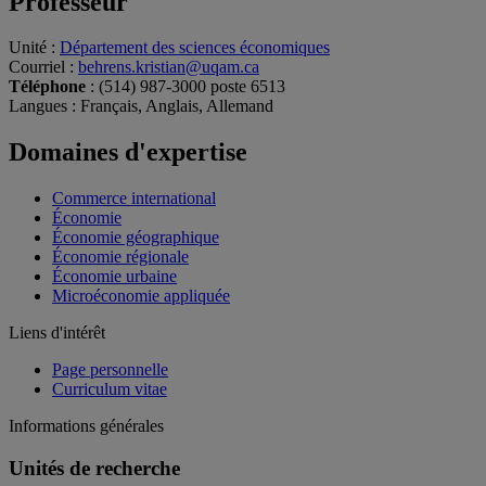
Professeur
Unité
:
Département des sciences économiques
Courriel
:
behrens.kristian@uqam.ca
Téléphone
: (514) 987-3000 poste 6513
Langues
: Français, Anglais, Allemand
Domaines d'expertise
Commerce international
Économie
Économie géographique
Économie régionale
Économie urbaine
Microéconomie appliquée
Liens d'intérêt
Page personnelle
Curriculum vitae
Informations générales
Unités de recherche