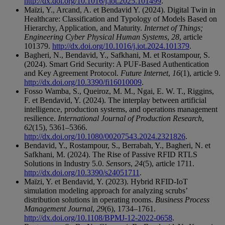
http://dx.doi.org/10.1016/j.iot.2025.101499
.
Maïzi, Y., Arcand, A. et Bendavid Y. (2024). Digital Twin in
Healthcare: Classification and Typology of Models Based on
Hierarchy, Application, and Maturity.
Internet of Things;
Engineering Cyber Physical Human Systems
,
28
, article
101379.
http://dx.doi.org/10.1016/j.iot.2024.101379
.
Bagheri, N., Bendavid, Y., Safkhani, M. et Rostampour, S.
(2024). Smart Grid Security: A PUF-Based Authentication
and Key Agreement Protocol.
Future Internet
,
16
(1), article 9.
http://dx.doi.org/10.3390/fi16010009
.
Fosso Wamba, S., Queiroz, M. M., Ngai, E. W. T., Riggins,
F. et Bendavid, Y. (2024). The interplay between artificial
intelligence, production systems, and operations management
resilience.
International Journal of Production Research
,
62
(15), 5361–5366.
http://dx.doi.org/10.1080/00207543.2024.2321826
.
Bendavid, Y., Rostampour, S., Berrabah, Y., Bagheri, N. et
Safkhani, M. (2024). The Rise of Passive RFID RTLS
Solutions in Industry 5.0.
Sensors
,
24
(5), article 1711.
http://dx.doi.org/10.3390/s24051711
.
Maïzi, Y. et Bendavid, Y. (2023). Hybrid RFID-IoT
simulation modeling approach for analyzing scrubs’
distribution solutions in operating rooms.
Business Process
Management Journal
,
29
(6), 1734–1761.
http://dx.doi.org/10.1108/BPMJ-12-2022-0658
.