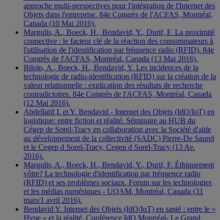
approche multi-perspectives pour l'intégration de l'Internet des
Objets dans l'entreprise. 84e Congrès de l'ACFAS, Montréal,
Canada (10 Mai 2016).
Margulis, A., Boeck, H., Bendavid, Y., Durif, F. La proximité
connective : le facteur clé de la réaction des consommateurs à
l'utilisation de l'identification par fréquence radio (RFID). 84e
Congrès de l'ACFAS, Montréal, Canada (13 Mai 2016).
Bilolo, A., Boeck, H., Bendavid, Y. Les incidences de la
technologie de radio-identification (RFID) sur la création de la
valeur relationnelle : explication des résultats de recherche
contradictoires. 84e Congrès de l'ACFAS, Montréal, Canada
(12 Mai 2016).
Abdellatif I. et Y. Bendavid - Internet des Objets (IdO/IoT) en
logistique: entre fiction et réalité. Séminaire au HUB du
Cégep de Sorel-Tracy en collaboration avec la Société d'aide
au développement de la collectivité (SADC) Pierre-De Saurel
et le Cegep d Sorel-Tracy, Cegep d Sorel-Tracy (13 Av.
2016).
Margulis, A., Boeck, H., Bendavid, Y., Durif, F. Éthiquement
vôtre? La technologie d'identification par fréquence radio
(RFID) et ses problèmes sociaux. Forum sur les technologies
et les médias numériques - UQAM, Montréal, Canada (31
mars/1 avril 2016).
Bendavid Y. Internet des Objets (IdO/IoT) en santé : entre le «
Hype » et la réalité. Conférence IdO Montréal- Le Grand