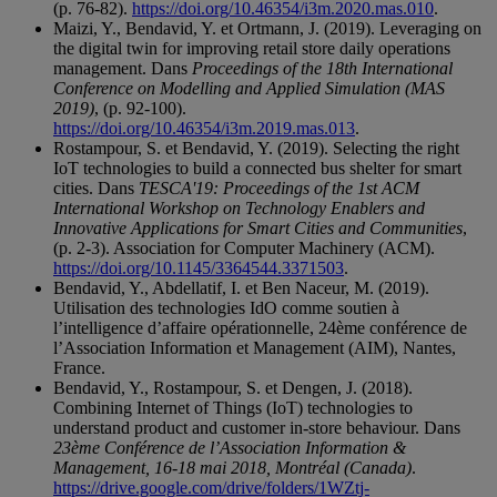
(p. 76-82).
https://doi.org/10.46354/i3m.2020.mas.010
.
Maizi, Y., Bendavid, Y. et Ortmann, J. (2019). Leveraging on
the digital twin for improving retail store daily operations
management. Dans
Proceedings of the 18th International
Conference on Modelling and Applied Simulation (MAS
2019)
, (p. 92-100).
https://doi.org/10.46354/i3m.2019.mas.013
.
Rostampour, S. et Bendavid, Y. (2019). Selecting the right
IoT technologies to build a connected bus shelter for smart
cities. Dans
TESCA'19: Proceedings of the 1st ACM
International Workshop on Technology Enablers and
Innovative Applications for Smart Cities and Communities
,
(p. 2-3). Association for Computer Machinery (ACM).
https://doi.org/10.1145/3364544.3371503
.
Bendavid, Y., Abdellatif, I. et Ben Naceur, M. (2019).
Utilisation des technologies IdO comme soutien à
l’intelligence d’affaire opérationnelle, 24ème conférence de
l’Association Information et Management (AIM), Nantes,
France.
Bendavid, Y., Rostampour, S. et Dengen, J. (2018).
Combining Internet of Things (IoT) technologies to
understand product and customer in-store behaviour. Dans
23ème Conférence de l’Association Information &
Management, 16-18 mai 2018, Montréal (Canada)
.
https://drive.google.com/drive/folders/1WZtj-