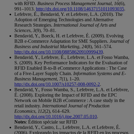
with RFID.
Business Process Management Journal
,
16
(6),
991–1013.
http://dx.doi.org/10.1108/14637151011093035
.
Lefebvre, É., Bendavid, Y. et Lefebvre, L.A. (2010). The
Adoption of Emerging Technologies and Alternative
Research Strategies.
International Journal of Arts and
Sciences
,
3
(9), 70–81.
Bendavid, Y., Boeck, H. et Lefebvre, É. (2009). Evolving
B2B e-Commerce Adaptation for SME Suppliers.
Journal of
Business and Industrial Marketing
,
24
(8), 561–574.
http://dx.doi.org/10.1108/08858620910999439
.
Bendavid, Y., Lefebvre, É., Lefebvre, L.A. et Fosso Wamba,
S. (2009). Key Performance Indicators for the Evaluation of
RFID Enabled B-to-B eCommerce Applications : The Case
of a Five-Layer Supply Chain.
Information Systems and E-
Business Management
,
7
(1), 1–20.
http://dx.doi.org/10.1007/s10257-008-0092-2
.
Bendavid, Y., Fosso Wamba, S., Lefebvre, L.A. et Lefebvre,
É. (2008). Exploring the Impact of RFID and the EPC
Network on Mobile B2B eCommerce : A case study in the
retail industry.
International Journal of Production
Economics
,
112
(2), 614–629.
http://dx.doi.org/10.1016/j.ijpe.2007.05.010
.
Notes
: Édition spéciale sur RFID
Bendavid, Y., Castro, L., Lefebvre, L.A. et Lefebvre, É.
(2006). Explorando los impactos de la RFID en los procesos