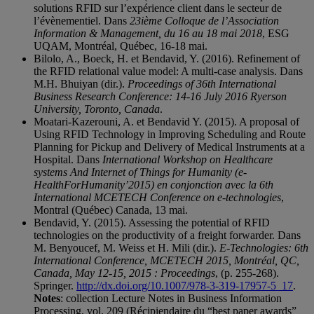
solutions RFID sur l’expérience client dans le secteur de
l’évènementiel. Dans
23ième Colloque de l’Association
Information & Management, du 16 au 18 mai 2018
, ESG
UQAM, Montréal, Québec, 16-18 mai.
Bilolo, A., Boeck, H. et Bendavid, Y. (2016). Refinement of
the RFID relational value model: A multi-case analysis. Dans
M.H. Bhuiyan (dir.).
Proceedings of 36th International
Business Research Conference: 14-16 July 2016 Ryerson
University, Toronto, Canada
.
Moatari-Kazerouni, A. et Bendavid Y. (2015). A proposal of
Using RFID Technology in Improving Scheduling and Route
Planning for Pickup and Delivery of Medical Instruments at a
Hospital. Dans
International Workshop on Healthcare
systems And Internet of Things for Humanity (e-
HealthForHumanity’2015) en conjonction avec la 6th
International MCETECH Conference on e-technologies
,
Montral (Québec) Canada, 13 mai.
Bendavid, Y. (2015). Assessing the potential of RFID
technologies on the productivity of a freight forwarder. Dans
M. Benyoucef, M. Weiss et H. Mili (dir.).
E-Technologies: 6th
International Conference, MCETECH 2015, Montréal, QC,
Canada, May 12-15, 2015 : Proceedings
, (p. 255-268).
Springer.
http://dx.doi.org/10.1007/978-3-319-17957-5_17
.
Notes
: collection Lecture Notes in Business Information
Processing, vol. 209 (Récipiendaire du “best paper awards”