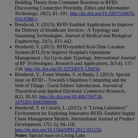
Building Theory from Consumer Reactions to RFID:
Discovering Connective Proximity.
Ethics and Information
Technology
,
18
(2), 81–101.
http://dx.doi.org/10.1007/s10676-
016-9388-y
.
Bendavid, Y. (2013). RFID Enabled Applications to Improve
the Delivery of Healthcare Services : A Typology and
Sustaining Technologies.
Journal of Medical and Biological
Engineering
,
33
(5), 433–442.
Bendavid, Y. (2013). RFID-enabled Real-Time Location
System (RTLS) to Improve Hospital's Operations
Management : An Up-to-date Typology.
International Journal
of RF Technologies: Research and Applications
,
5
(3-4), 137–
158.
http://dx.doi.org/10.3233/RFT-130056
.
Bendavid, Y., Fosso Wamba, S. et Barjis, J. (2013). Special
issue on RFID – Towards Ubiquitous Computing and the
Web of Things : Guest Editors' Introduction.
Journal of
Theoretical and Applied Electronic Commerce Research
,
8
(2), III-XI.
http://dx.doi.org/10.4067/S0718-
18762013000200008
.
Bendavid, Y. et Cassivi, L. (2012). A "Living Laboratory"
Environment for Exploring Innovative RFID–Enabled Supply
Chain Management Models.
International Journal of Product
Development
,
17
(1-2), 94–118.
http://dx.doi.org/10.1504/IJPD.2012.051150
.
Notes
: Special issue on Living Labs