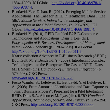
1884–1899). IGI Global.
http://dx.doi.org/10.4018/978-1-
4666-9787-4
.
Bendavid, Y. et Deban, R. (2012). Emerging Mobile Service
Applications: The Case for RFID in Healthcare. Dans I. Lee
(dir.).
Mobile Services Industries, Technologies, and
Applications in the Global Economy
(p. 290–309). IGI
Global.
http://dx.doi.org/10.4018/978-1-4666-1981-4
.
Bendavid, Y. (2010). RFID Enabled B2B E-Commerce
Technologies and Applications. Dans I. Lee (dir.).
Encyclopedia of E-Business Development and Management
in the Global Economy
(p. 1284–1294). IGI Global.
http://dx.doi.org/10.4018/978-1-61520-611-7
.
Notes
: collection Advances in E-Business Research (AEBR)
Bourgault, M. et Bendavid, Y. (2009). Introducing Complex
Technologies into the Enterprise: The Case of RFID. Dans
M.H. Sherif (dir.).
Handbook of Enterprise Integration
(p.
579–608). CRC Press.
https://doi.org/10.1201/9781420078220
.
Fosso Wamba, S., Lefebvre, É., Bendavid, Y. et Lefebvre, L.-
A. (2008). From Automatic Identification and Data Capture to
"Smart Business Process": Preparing for a Pilot Integrating
RFID. Dans S.A. Ahson et M. Ilyas (dir.).
RFID Handbook:
Applications, Technology, Security and Privacy
(p. 279–294).
CRC Press.
https://doi.org/10.1201/9781420055009
.