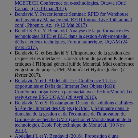
MCETECH Conference on e-technologies, Ottawa (Ont)
Canada, (17-19 mai 2017).
Bendavid Y. Preconference Seminar: RFID for Warehouse
and Inventory Management. RFID Journal Live 15th annual
conf., Phoenix, Az., (9-12 Mai 2017)
Bendif S.A.et Y. Bendavid. Analyse de la performance des
technologies RFID et BLE dans la gestion événementielle :
défis et enjeux techniques, Forum numérique, UQAM (24
mars 2017).
Bendavid G. et Bendavid Y. L'importance de la gestion des
risques et des interfaces - Construction du pavillon K de soins
critiques à l'Hôpital général juif de Montréal. Midi conférence
en gestion de projets, PMI-Montréal et Hydro Québec (7
février 2017).
Bendavid Y. et I. Abdellatif. Les Conférence TI. Les
opportunités et Défis de l'Internet Des Objets (IdO)!
Conférence organisée en partenariat avec TechnoMontréal et
reelyActive ESG UQAM (28 Avril 2016).
Bendavid Y. et S. Rostampour. Design de solutions d'affaires
à l'ère de l'Internet des Objets (IdO/IoT). Séminaire dans le
domaine de la gestion et de l'économie de l'innovation du
Groupe de recherche GMT (Gestion et Mondialisation de la
technologie). École Polytechnique de Montréal. (10 Nov.
2016).
Abdellatif I. et Y. Bendavid (2016). Proposition d'une