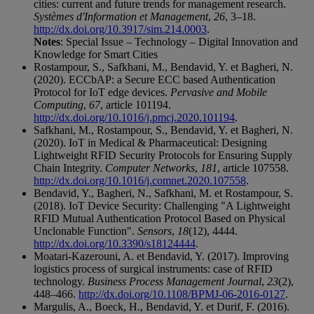
cities: current and future trends for management research.
Systèmes d'Information et Management
,
26
, 3–18.
http://dx.doi.org/10.3917/sim.214.0003
.
Notes
: Special Issue – Technology – Digital Innovation and
Knowledge for Smart Cities
Rostampour, S., Safkhani, M., Bendavid, Y. et Bagheri, N.
(2020). ECCbAP: a Secure ECC based Authentication
Protocol for IoT edge devices.
Pervasive and Mobile
Computing
,
67
, article 101194.
http://dx.doi.org/10.1016/j.pmcj.2020.101194
.
Safkhani, M., Rostampour, S., Bendavid, Y. et Bagheri, N.
(2020). IoT in Medical & Pharmaceutical: Designing
Lightweight RFID Security Protocols for Ensuring Supply
Chain Integrity.
Computer Networks
,
181
, article 107558.
http://dx.doi.org/10.1016/j.comnet.2020.107558
.
Bendavid, Y., Bagheri, N., Safkhani, M. et Rostampour, S.
(2018). IoT Device Security: Challenging "A Lightweight
RFID Mutual Authentication Protocol Based on Physical
Unclonable Function".
Sensors
,
18
(12), 4444.
http://dx.doi.org/10.3390/s18124444
.
Moatari-Kazerouni, A. et Bendavid, Y. (2017). Improving
logistics process of surgical instruments: case of RFID
technology.
Business Process Management Journal
,
23
(2),
448–466.
http://dx.doi.org/10.1108/BPMJ-06-2016-0127
.
Margulis, A., Boeck, H., Bendavid, Y. et Durif, F. (2016).