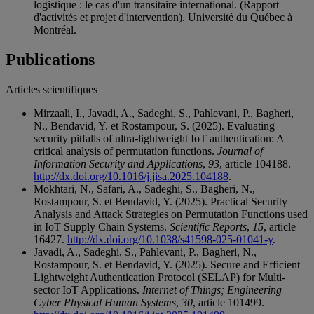
logistique : le cas d'un transitaire international. (Rapport
d'activités et projet d'intervention). Université du Québec à
Montréal.
Publications
Articles scientifiques
Mirzaali, I., Javadi, A., Sadeghi, S., Pahlevani, P., Bagheri,
N., Bendavid, Y. et Rostampour, S. (2025). Evaluating
security pitfalls of ultra-lightweight IoT authentication: A
critical analysis of permutation functions.
Journal of
Information Security and Applications
,
93
, article 104188.
http://dx.doi.org/10.1016/j.jisa.2025.104188
.
Mokhtari, N., Safari, A., Sadeghi, S., Bagheri, N.,
Rostampour, S. et Bendavid, Y. (2025). Practical Security
Analysis and Attack Strategies on Permutation Functions used
in IoT Supply Chain Systems.
Scientific Reports
,
15
, article
16427.
http://dx.doi.org/10.1038/s41598-025-01041-y
.
Javadi, A., Sadeghi, S., Pahlevani, P., Bagheri, N.,
Rostampour, S. et Bendavid, Y. (2025). Secure and Efficient
Lightweight Authentication Protocol (SELAP) for Multi-
sector IoT Applications.
Internet of Things; Engineering
Cyber Physical Human Systems
,
30
, article 101499.