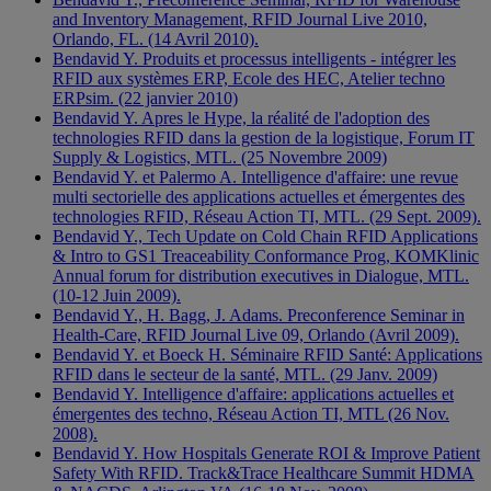
and Inventory Management, RFID Journal Live 2010,
Orlando, FL. (14 Avril 2010).
Bendavid Y. Produits et processus intelligents - intégrer les
RFID aux systèmes ERP, Ecole des HEC, Atelier techno
ERPsim. (22 janvier 2010)
Bendavid Y. Apres le Hype, la réalité de l'adoption des
technologies RFID dans la gestion de la logistique, Forum IT
Supply & Logistics, MTL. (25 Novembre 2009)
Bendavid Y. et Palermo A. Intelligence d'affaire: une revue
multi sectorielle des applications actuelles et émergentes des
technologies RFID, Réseau Action TI, MTL. (29 Sept. 2009).
Bendavid Y., Tech Update on Cold Chain RFID Applications
& Intro to GS1 Treaceability Conformance Prog, KOMKlinic
Annual forum for distribution executives in Dialogue, MTL.
(10-12 Juin 2009).
Bendavid Y., H. Bagg, J. Adams. Preconference Seminar in
Health-Care, RFID Journal Live 09, Orlando (Avril 2009).
Bendavid Y. et Boeck H. Séminaire RFID Santé: Applications
RFID dans le secteur de la santé, MTL. (29 Janv. 2009)
Bendavid Y. Intelligence d'affaire: applications actuelles et
émergentes des techno, Réseau Action TI, MTL (26 Nov.
2008).
Bendavid Y. How Hospitals Generate ROI & Improve Patient
Safety With RFID. Track&Trace Healthcare Summit HDMA