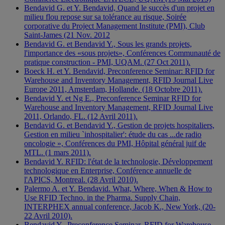
Bendavid G. et Y. Bendavid, Quand le succès d'un projet en
milieu flou repose sur sa tolérance au risque, Soirée
corporative du Project Management Institute (PMI), Club
Saint-James (21 Nov. 2012
Bendavid G. et Bendavid Y., Sous les grands projets,
l'importance des «sous projets», Conférences Communauté de
pratique construction - PMI, UQAM. (27 Oct 2011).
Boeck H. et Y. Bendavid, Preconference Seminar: RFID for
Warehouse and Inventory Management, RFID Journal Live
Europe 2011, Amsterdam, Hollande. (18 Octobre 2011).
Bendavid Y. et Ng E., Preconference Seminar RFID for
Warehouse and Inventory Management, RFID Journal Live
2011, Orlando, FL. (12 Avril 2011).
Bendavid G. et Bendavid Y., Gestion de projets hospitaliers,
Gestion en milieu `inhospitalier': étude du cas ...de radio
oncologie », Conférences du PMI, Hôpital général juif de
MTL. (1 mars 2011).
Bendavid Y. RFID: l'état de la technologie, Développement
technologique en Enterprise, Conférence annuelle de
l'APICS, Montreal. (28 Avril 2010).
Palermo A. et Y. Bendavid. What, Where, When & How to
Use RFID Techno. in the Pharma. Supply Chain,
INTERPHEX annual conference, Jacob K., New York, (20-
22 Avril 2010).
Bendavid Y., Preconference Seminar, RFID for Warehouse