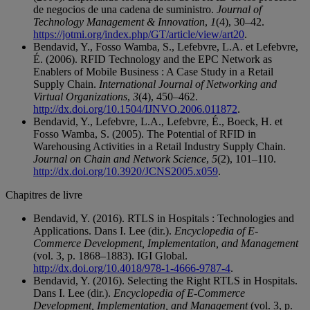
de negocios de una cadena de suministro.
Journal of
Technology Management & Innovation
,
1
(4), 30–42.
https://jotmi.org/index.php/GT/article/view/art20
.
Bendavid, Y., Fosso Wamba, S., Lefebvre, L.A. et Lefebvre,
É. (2006). RFID Technology and the EPC Network as
Enablers of Mobile Business : A Case Study in a Retail
Supply Chain.
International Journal of Networking and
Virtual Organizations
,
3
(4), 450–462.
http://dx.doi.org/10.1504/IJNVO.2006.011872
.
Bendavid, Y., Lefebvre, L.A., Lefebvre, É., Boeck, H. et
Fosso Wamba, S. (2005). The Potential of RFID in
Warehousing Activities in a Retail Industry Supply Chain.
Journal on Chain and Network Science
,
5
(2), 101–110.
http://dx.doi.org/10.3920/JCNS2005.x059
.
Chapitres de livre
Bendavid, Y. (2016). RTLS in Hospitals : Technologies and
Applications. Dans I. Lee (dir.).
Encyclopedia of E-
Commerce Development, Implementation, and Management
(vol. 3, p. 1868–1883). IGI Global.
http://dx.doi.org/10.4018/978-1-4666-9787-4
.
Bendavid, Y. (2016). Selecting the Right RTLS in Hospitals.
Dans I. Lee (dir.).
Encyclopedia of E-Commerce
Development, Implementation, and Management
(vol. 3, p.