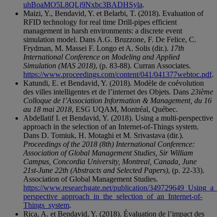
uhBoaMO5L8QLj9Nxbc3BADHSyla
.
Maizi, Y., Bendavid, Y. et Belarbi, T. (2018). Evaluation of
RFID technology for real time Drill-pipes efficient
management in harsh environments: a discrete event
simulation model. Dans A.G. Bruzzone, F. De Felice, C.
Frydman, M. Massei F. Longo et A. Solis (dir.).
17th
International Conference on Modeling and Applied
Simulation (MAS 2018)
, (p. 83-88). Curran Associates.
https://www.proceedings.com/content/041/041377webtoc.pdf
.
Katundi, E. et Bendavid, Y. (2018). Modèle de coévolution
des villes intelligentes et de l’internet des Objets. Dans
23ième
Colloque de l’Association Information & Management, du 16
au 18 mai 2018
, ESG UQAM, Montréal, Québec.
Abdellatif I. et Bendavid, Y. (2018). Using a multi-perspective
approach in the selection of an Internet-of-Things system.
Dans D. Tomiuk, H. Motaghi et M. Srivastava (dir.).
Proceedings of the 2018 (8th) International Conference:
Association of Global Management Studies, Sir William
Campus, Concordia University, Montreal, Canada, June
21st-June 22th (Abstracts and Selected Papers)
, (p. 22-33).
Association of Global Management Studies.
https://www.researchgate.net/publication/349729649_Using_a_
perspective_approach_in_the_selection_of_an_Internet-of-
Things_system
.
Rica, A. et Bendavid, Y. (2018). Évaluation de l’impact des