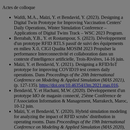
Actes de colloque
Wafdi, M.A., Maïzi, Y. et Bendavid, Y. (2023). Designing a
Digital Twin Prototype for Improving Vaccination Centers'
Daily Operations, Winter Simulation Conference –
Applications of Digital Twins Track – WSC 2023 Program.
Berrabah, Y.B., Y. et Rostampour, S. (2023). Développement
d'un prototype RFID RTLS passif de suivi des équipements
en milieu X.0, CIGI Qualita MOSIM 2023 Propulser la
performance Interconnectivité et collaboration dans un
contexte d'intelligence artificielle, Trois-Rivières, 14-16 juin.
Maïzi, Y. et Bendavid, Y. (2021). Designing a RFID/IoT
prototype for improving COVID19 test centers daily
operations. Dans
Proceedings of the 20th International
Conference on Modeling & Applied Simulation (MAS 2021)
,
(p. 127-135).
https://doi.org/10.46354/i3m.2021.mas.016
.
Bendavid, Y. et Hachani, M.W. (2020). Développement d'un
prototype IdO de magasin connecté, 25ème Conférence de
l’Association Information & Management, Marrakech, Maroc,
10-12 juin.
Maïzi, Y. et Bendavid, Y. (2020). Hybrid simulation modeling
for analyzing the impact of RFID scrubs’ distribution in
operating rooms. Dans
Proceedings of the 19th International
Conference on Modeling & Applied Simulation (MAS 2020)
,