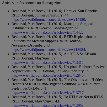
Articles professionnels ou de magazines
Bendavid, Y. et Boeck, H. (2016). Hard vs. Soft Benefits.
RFID Journal
,
January/February
, 44.
https://www.rfidjournal.com/articles/view?14180
.
Bendavid, Y. et Boeck, H. (2016). Managing Surgical
Instruments.
RFID Journal
,
March/April
, 44.
http://www.rfidjournal.com/articles/view?14422
.
Bendavid, Y. et Boeck, H. (2016). RFID Replenishment
Solutions for Medical Supplies.
RFID Journal
,
November/December
, 43.
https://www.rfidjournal.com/articles/view?13984
.
Bendavid, Y. et Boeck, H. (2015). An RTLS Self-Exam.
RFID Journal
,
May/June
, 39.
http://www.rfidjournal.com/articles/view?13315
.
Bendavid, Y. et Boeck, H. (2015). Hospitals Embrace Passive
Applications.
RFID Journal
,
January/February
, 39.
http://www.rfidjournal.com/articles/view?12840
.
Bendavid, Y. et Boeck, H. (2015). The Obvious-and Hidden-
Benefits of RFID Hand-Hygiene Solutions.
RFID Journal
,
September/October
, 41.
http://www.rfidjournal.com/articles/view?13717
.
Bendavid, Y. et Boeck, H. (2015). To RTLS or Not to RTLS.
RFID Journal
,
March/April
, 43.
http://www.rfidjournal.com/articles/view?12963
.