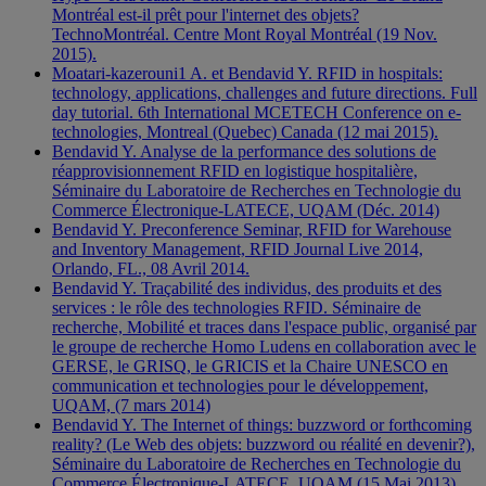
Montréal est-il prêt pour l'internet des objets?
TechnoMontréal. Centre Mont Royal Montréal (19 Nov.
2015).
Moatari-kazerouni1 A. et Bendavid Y. RFID in hospitals:
technology, applications, challenges and future directions. Full
day tutorial. 6th International MCETECH Conference on e-
technologies, Montreal (Quebec) Canada (12 mai 2015).
Bendavid Y. Analyse de la performance des solutions de
réapprovisionnement RFID en logistique hospitalière,
Séminaire du Laboratoire de Recherches en Technologie du
Commerce Électronique-LATECE, UQAM (Déc. 2014)
Bendavid Y. Preconference Seminar, RFID for Warehouse
and Inventory Management, RFID Journal Live 2014,
Orlando, FL., 08 Avril 2014.
Bendavid Y. Traçabilité des individus, des produits et des
services : le rôle des technologies RFID. Séminaire de
recherche, Mobilité et traces dans l'espace public, organisé par
le groupe de recherche Homo Ludens en collaboration avec le
GERSE, le GRISQ, le GRICIS et la Chaire UNESCO en
communication et technologies pour le développement,
UQAM, (7 mars 2014)
Bendavid Y. The Internet of things: buzzword or forthcoming
reality? (Le Web des objets: buzzword ou réalité en devenir?),
Séminaire du Laboratoire de Recherches en Technologie du
Commerce Électronique-LATECE, UQAM (15 Mai 2013)