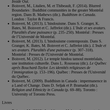
Inside Out
.
Boisvert, M., Litalien, M. et Thibeault, F. (2014). Blurred
Boundaries : Buddhist communities in the greater Montréal
region. Dans B. Mathews (dir.).
Buddhism in Canada
.
London : Taylor & Francis.
Boisvert, M. (2013). L’hindouisme. Dans S. Granger, K.
Bates, M. Boisvert et C. Jaffrelot (dir.).
L’Inde et ses avatars.
Pluralités d'une puissance
(p. 235–250). Montréal : Presses
de l’Université de Montréal.
Boisvert, M. (2013). L’hindouisme contemporain. Dans S.
Granger, K. Bates, M. Boisvert et C. Jaffrelot (dir.).
L’Inde et
ses avatars. Pluralités d'une puissance
(p. 307–318).
Montréal : Presses de l'Université de Montréal.
Boisvert, M. (2012). Le temple hindou tamoul montréalais,
une institution culturelle. Dans L. Rousseau (dir.).
Le Québec
après Bouchard-Taylor. Les identités religieuses de
l’immigration
(p. 153–196). Québec : Presses de l'Université
du Québec.
Boisvert, M. (2009). Buddhism in Canada : impermanence in
a Land of Change. Dans D. Seljak et P. Bramadat (dir.).
Religion and Ethnicity in Canada
(p. 69–88). Toronto :
University of Toronto Press.
Livres