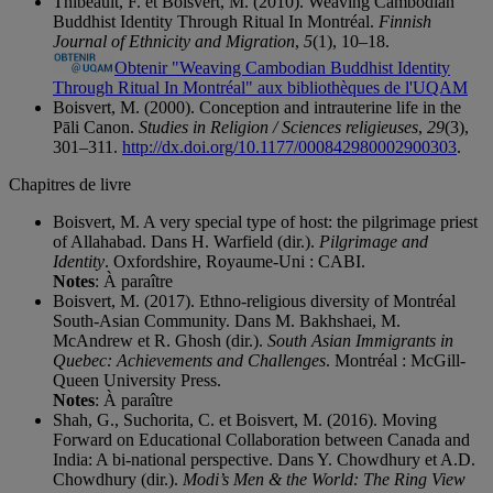
Thibeault, F. et Boisvert, M. (2010). Weaving Cambodian
Buddhist Identity Through Ritual In Montréal.
Finnish
Journal of Ethnicity and Migration
,
5
(1), 10–18.
Obtenir "Weaving Cambodian Buddhist Identity
Through Ritual In Montréal" aux bibliothèques de l'UQAM
Boisvert, M. (2000). Conception and intrauterine life in the
Pāli Canon.
Studies in Religion / Sciences religieuses
,
29
(3),
301–311.
http://dx.doi.org/10.1177/000842980002900303
.
Chapitres de livre
Boisvert, M. A very special type of host: the pilgrimage priest
of Allahabad. Dans H. Warfield (dir.).
Pilgrimage and
Identity
. Oxfordshire, Royaume-Uni : CABI.
Notes
: À paraître
Boisvert, M. (2017). Ethno-religious diversity of Montréal
South-Asian Community. Dans M. Bakhshaei, M.
McAndrew et R. Ghosh (dir.).
South Asian Immigrants in
Quebec: Achievements and Challenges
. Montréal : McGill-
Queen University Press.
Notes
: À paraître
Shah, G., Suchorita, C. et Boisvert, M. (2016). Moving
Forward on Educational Collaboration between Canada and
India: A bi-national perspective. Dans Y. Chowdhury et A.D.
Chowdhury (dir.).
Modi’s Men & the World: The Ring View