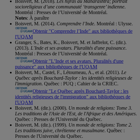
Boisvert, M. (2018).
Les hijras au Maharashtra; portrait
socioreligieux d’une communauté ‘transgenre’ indienne
.
Montréal : Presses de l’Université de Montréal.
Notes
: À paraître
Boisvert, M. (2014).
Comprendre l’Inde
. Montréal : Ulysse.
Obtenir "Comprendre l’Inde" aux bibliothèques de
l'UQAM
Granger, S., Bates, K., Boisvert, M. et Jaffrelot, C. (dir.).
(2013).
L’Inde et ses avatars. Pluralités d'une puissance
.
Montréal : Presses de l’Université de Montréal.
Obtenir "L’Inde et ses avatars. Pluralités d'une
puissance" aux bibliothèques de l'UQAM
Boisvert, M., Castel, F., Létourneau, A., et al. (2011).
Le
Québec après Bouchard-Taylor : les identités religieuses de
l'immigration
. Québec : PUQ ; Cahier de la CRIEC.
Obtenir "Le Québec après Bouchard-Taylor : les
identités religieuses de l'immigration" aux bibliothèques de
l'UQAM
Boisvert, M. (dir.). (2000).
Un monde de religions: Tome 3.
Les traditions de l'Asie de l'Est, de l'Afrique et des Amériques
.
Québec : Presses de l'Université du Québec.
Boisvert, M. (dir.). (1999).
Un monde de religions: Tome 2.
Les traditions juive, chrétienne et musulmane
. Québec :
Presses de l'Université du Québec.