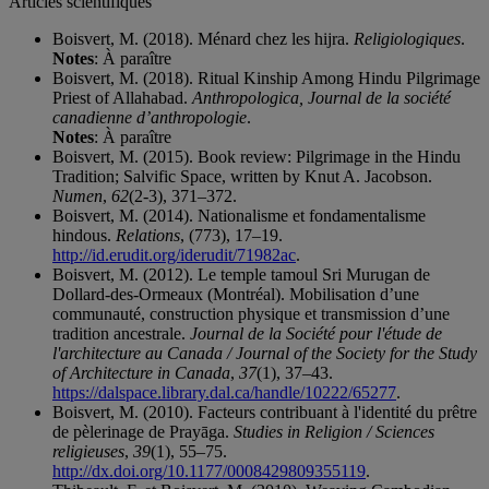
Articles scientifiques
Boisvert, M. (2018). Ménard chez les hijra.
Religiologiques
.
Notes
: À paraître
Boisvert, M. (2018). Ritual Kinship Among Hindu Pilgrimage
Priest of Allahabad.
Anthropologica, Journal de la société
canadienne d’anthropologie
.
Notes
: À paraître
Boisvert, M. (2015). Book review: Pilgrimage in the Hindu
Tradition; Salvific Space, written by Knut A. Jacobson.
Numen
,
62
(2-3), 371–372.
Boisvert, M. (2014). Nationalisme et fondamentalisme
hindous.
Relations
, (773), 17–19.
http://id.erudit.org/iderudit/71982ac
.
Boisvert, M. (2012). Le temple tamoul Sri Murugan de
Dollard-des-Ormeaux (Montréal). Mobilisation d’une
communauté, construction physique et transmission d’une
tradition ancestrale.
Journal de la Société pour l'étude de
l'architecture au Canada / Journal of the Society for the Study
of Architecture in Canada
,
37
(1), 37–43.
https://dalspace.library.dal.ca/handle/10222/65277
.
Boisvert, M. (2010). Facteurs contribuant à l'identité du prêtre
de pèlerinage de Prayāga.
Studies in Religion / Sciences
religieuses
,
39
(1), 55–75.
http://dx.doi.org/10.1177/0008429809355119
.