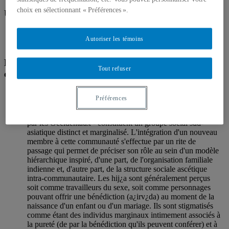
choix en sélectionnant « Préférences ».
Unités de recherche
Centre d'études ethniques des universités montréalaises
Autoriser les témoins
(CETUUM)
Projets de recherche et/ou de recherche-création en
Tout refuser
cours
Identités hijra (transgenres) en territoire sud-asiatique
Préférences
Les hij¿a - communément appelés eunuques ou transgenres
par les Occidentaux - constituent un groupe social sud-
asiatique distinct et marginalisé. L'intégration d'un nouveau
membre à cette communauté s'effectue par un rite de
passage qui permet de préciser son rôle au sein d'un modèle
hiérarchique inspiré, d'une part, de l'organisation familiale
indienne et, d'autre part, de la structure sociale ascétique
intra-communautaire. Les hij¿a sont généralement perçus
soit comme travailleurs du sexe, soit comme personnages
pouvant offrir une bénédiction (a¿irv¿da) au moment de la
naissance d'un enfant ou d'un mariage. Ils sont stigmatisés
comme étant des individus marginaux intimement associés à
la pureté (de par la bénédiction qu'ils peuvent conférer) et à