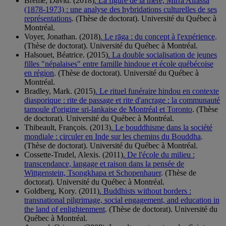
Brême, David. (2018)
. La figure de la mère, Mirra Alfassa
(1878-1973) : une analyse des hybridations culturelles de ses
représentations
. (Thèse de doctorat). Université du Québec à
Montréal.
Voyer, Jonathan. (2018)
. Le rāga : du concept à l'expérience
.
(Thèse de doctorat). Université du Québec à Montréal.
Halsouet, Béatrice. (2015)
. La double socialisation de jeunes
filles "népalaises" entre famille hindoue et école québécoise
en région
. (Thèse de doctorat). Université du Québec à
Montréal.
Bradley, Mark. (2015)
. Le rituel funéraire hindou en contexte
diasporique : rite de passage et rite d'ancrage : la communauté
tamoule d'origine sri-lankaise de Montréal et Toronto
. (Thèse
de doctorat). Université du Québec à Montréal.
Thibeault, François. (2013)
. Le bouddhisme dans la société
mondiale : circuler en Inde sur les chemins du Bouddha
.
(Thèse de doctorat). Université du Québec à Montréal.
Cossette-Trudel, Alexis. (2011)
. De l'école du milieu :
transcendance, langage et raison dans la pensée de
Wittgenstein, Tsongkhapa et Schopenhauer
. (Thèse de
doctorat). Université du Québec à Montréal.
Goldberg, Kory. (2011)
. Buddhists without borders :
transnational pilgrimage, social engagement, and education in
the land of enlightenment
. (Thèse de doctorat). Université du
Québec à Montréal.