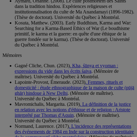
Aymard, Orianne. (2008). Le culte postmortem des Saints
dans la tradition hindou. Expériences religieuses et
institutionnalisation du culte de Ma Anandamayi (1896-1982).
(Thèse de doctorat). Université du Québec à Montréal.
Kosuta, Matthew. (2003). Early Buddhism, Karma and War:
Searching for a Karma-Based Ethics of War (Le boudhisme
primitif, le karma et la guerre: en quête d'une éthique de la
guerre fondée sur le karma). (Thèse de doctorat). Université
du Québec à Montréal.
Mémoires
Gagné Cliche, Chun. (2023)
. Kha, śūnya et vyoman :
expressions du vide dans les écrits śaiva
. (Mémoire de
maîtrise). Université du Québec à Montréal.
Lapointe-Provost, Émeraude. (2023)
. Femmes, rituels et
domesticité : étude ethnographique de la maison de culte (pūjā
ghār) hindoue à New Delhi
. (Mémoire de maîtrise).
Université du Québec à Montréal.
Mavromichalis, Margarita. (2019)
. La définition de la justice
en relation avec les notions d'éthique et de religion : Aristote
interprété par Thomas d'Aquin
. (Mémoire de maîtrise).
Université du Québec à Montréal.
Normand, Laurence. (2017)
. L'incidence des représentations
des événements de 1984 en Inde sur la construction identitaire