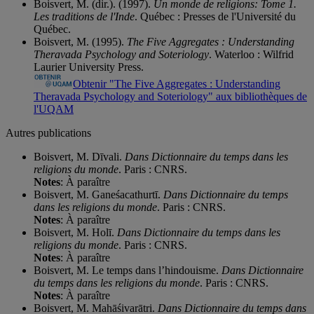
Boisvert, M. (dir.). (1997).
Un monde de religions: Tome 1.
Les traditions de l'Inde
. Québec : Presses de l'Université du
Québec.
Boisvert, M. (1995).
The Five Aggregates : Understanding
Theravada Psychology and Soteriology
. Waterloo : Wilfrid
Laurier University Press.
Obtenir "The Five Aggregates : Understanding
Theravada Psychology and Soteriology" aux bibliothèques de
l'UQAM
Autres publications
Boisvert, M. Dīvali.
Dans Dictionnaire du temps dans les
religions du monde
. Paris : CNRS.
Notes
: À paraître
Boisvert, M. Ganeśacathurtī.
Dans Dictionnaire du temps
dans les religions du monde
. Paris : CNRS.
Notes
: À paraître
Boisvert, M. Holī.
Dans Dictionnaire du temps dans les
religions du monde
. Paris : CNRS.
Notes
: À paraître
Boisvert, M. Le temps dans l’hindouisme.
Dans Dictionnaire
du temps dans les religions du monde
. Paris : CNRS.
Notes
: À paraître
Boisvert, M. Mahāśivarātri.
Dans Dictionnaire du temps dans