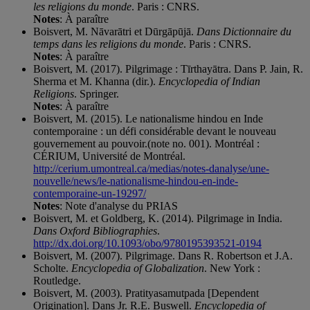
les religions du monde
. Paris : CNRS.
Notes
: À paraître
Boisvert, M. Nāvarātri et Dūrgāpūjā.
Dans Dictionnaire du
temps dans les religions du monde
. Paris : CNRS.
Notes
: À paraître
Boisvert, M. (2017). Pilgrimage : Tīrthayātra. Dans P. Jain, R.
Sherma et M. Khanna (dir.).
Encyclopedia of Indian
Religions
. Springer.
Notes
: À paraître
Boisvert, M. (2015). Le nationalisme hindou en Inde
contemporaine : un défi considérable devant le nouveau
gouvernement au pouvoir.(note no. 001). Montréal :
CÉRIUM, Université de Montréal.
http://cerium.umontreal.ca/medias/notes-danalyse/une-
nouvelle/news/le-nationalisme-hindou-en-inde-
contemporaine-un-19297/
Notes
: Note d'analyse du PRIAS
Boisvert, M. et Goldberg, K. (2014). Pilgrimage in India.
Dans Oxford Bibliographies
.
http://dx.doi.org/10.1093/obo/9780195393521-0194
Boisvert, M. (2007). Pilgrimage. Dans R. Robertson et J.A.
Scholte.
Encyclopedia of Globalization
. New York :
Routledge.
Boisvert, M. (2003). Pratityasamutpada [Dependent
Origination]. Dans Jr. R.E. Buswell.
Encyclopedia of