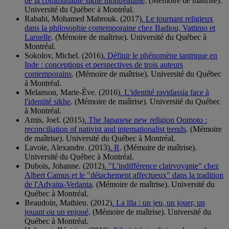
de la communauté sikhe montréalaise
. (Mémoire de maîtrise).
Université du Québec à Montréal.
Rabahi, Mohamed Mabrouk. (2017)
. Le tournant religieux
dans la philosophie contemporaine chez Badiou, Vattimo et
Laruelle
. (Mémoire de maîtrise). Université du Québec à
Montréal.
Sokolov, Michel. (2016)
. Définir le phénomène tantrique en
Inde : conceptions et perspectives de trois auteurs
contemporains
. (Mémoire de maîtrise). Université du Québec
à Montréal.
Melanson, Marie-Ève. (2016)
. L'identité ravidassia face à
l'identité sikhe
. (Mémoire de maîtrise). Université du Québec
à Montréal.
Amis, Joel. (2015)
. The Japanese new religion Oomoto :
reconciliation of nativist and internationalist trends
. (Mémoire
de maîtrise). Université du Québec à Montréal.
Lavoie, Alexandre. (2013)
. R
. (Mémoire de maîtrise).
Université du Québec à Montréal.
Dubois, Johanne. (2012)
. "L'indifférence clairvoyante" chez
Albert Camus et le "détachement affectueux" dans la tradition
de l'Advaita-Vedanta
. (Mémoire de maîtrise). Université du
Québec à Montréal.
Beaudoin, Mathieu. (2012)
. La lila : un jeu, un jouer, un
jouant ou un enjoué
. (Mémoire de maîtrise). Université du
Québec à Montréal.