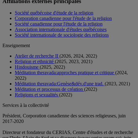
Affiliations externes principales
Société québécoise d'étude de la religion
Corporation canadienne pour l'étude de la religion
Société canadienne pour l'étude de la religion
Association internationale d'études québécoises
Société internationale de sociologie des religions
Enseignement
Atelier de recherche II
(2026, 2024, 2022)
Religion et ethnicité
(2025, 2023, 2021)
Hindouisme
(2025, 2022)
Méditation theravada:approches pratique et critique
(2024,
2022)
Méditation theravada:Genèse&dév.d'une trad.
(2023, 2021)
Méditation et processus de création
(2022)
Religions et sexualités
(2022)
Services à la collectivité
Président, Corporation canadienne des sciences religieuses, juin
2017-2020
Directeur et fondateur du CERIAS, Centre d'études et de recherche
sur l'Inde, l'Asie du Sud et sa diaspora (www.cerias.uqam.ca), juin