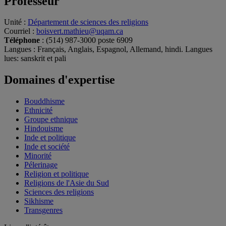
Professeur
Unité
:
Département de sciences des religions
Courriel
:
boisvert.mathieu@uqam.ca
Téléphone
: (514) 987-3000 poste 6909
Langues
: Français, Anglais, Espagnol, Allemand, hindi. Langues
lues: sanskrit et pali
Domaines d'expertise
Bouddhisme
Ethnicité
Groupe ethnique
Hindouisme
Inde et politique
Inde et société
Minorité
Pélerinage
Religion et politique
Religions de l'Asie du Sud
Sciences des religions
Sikhisme
Transgenres