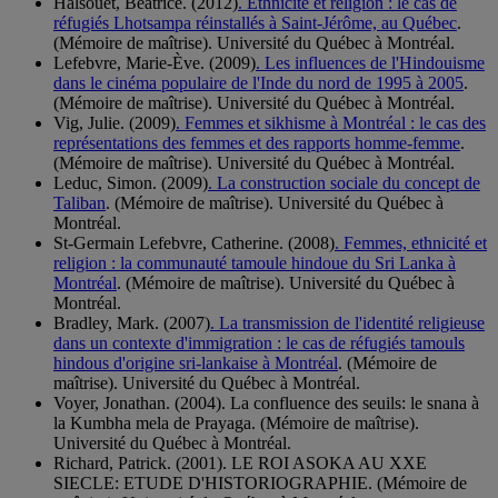
Halsouet, Béatrice. (2012)
. Ethnicité et religion : le cas de
réfugiés Lhotsampa réinstallés à Saint-Jérôme, au Québec
.
(Mémoire de maîtrise). Université du Québec à Montréal.
Lefebvre, Marie-Ève. (2009)
. Les influences de l'Hindouisme
dans le cinéma populaire de l'Inde du nord de 1995 à 2005
.
(Mémoire de maîtrise). Université du Québec à Montréal.
Vig, Julie. (2009)
. Femmes et sikhisme à Montréal : le cas des
représentations des femmes et des rapports homme-femme
.
(Mémoire de maîtrise). Université du Québec à Montréal.
Leduc, Simon. (2009)
. La construction sociale du concept de
Taliban
. (Mémoire de maîtrise). Université du Québec à
Montréal.
St-Germain Lefebvre, Catherine. (2008)
. Femmes, ethnicité et
religion : la communauté tamoule hindoue du Sri Lanka à
Montréal
. (Mémoire de maîtrise). Université du Québec à
Montréal.
Bradley, Mark. (2007)
. La transmission de l'identité religieuse
dans un contexte d'immigration : le cas de réfugiés tamouls
hindous d'origine sri-lankaise à Montréal
. (Mémoire de
maîtrise). Université du Québec à Montréal.
Voyer, Jonathan. (2004). La confluence des seuils: le snana à
la Kumbha mela de Prayaga. (Mémoire de maîtrise).
Université du Québec à Montréal.
Richard, Patrick. (2001). LE ROI ASOKA AU XXE
SIECLE: ETUDE D'HISTORIOGRAPHIE. (Mémoire de