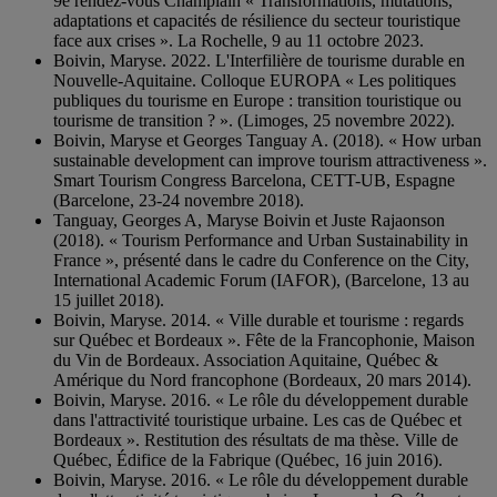
9e rendez-vous Champlain « Transformations, mutations,
adaptations et capacités de résilience du secteur touristique
face aux crises ». La Rochelle, 9 au 11 octobre 2023.
Boivin, Maryse. 2022. L'Interfilière de tourisme durable en
Nouvelle-Aquitaine. Colloque EUROPA « Les politiques
publiques du tourisme en Europe : transition touristique ou
tourisme de transition ? ». (Limoges, 25 novembre 2022).
Boivin, Maryse et Georges Tanguay A. (2018). « How urban
sustainable development can improve tourism attractiveness ».
Smart Tourism Congress Barcelona, CETT-UB, Espagne
(Barcelone, 23-24 novembre 2018).
Tanguay, Georges A, Maryse Boivin et Juste Rajaonson
(2018). « Tourism Performance and Urban Sustainability in
France », présenté dans le cadre du Conference on the City,
International Academic Forum (IAFOR), (Barcelone, 13 au
15 juillet 2018).
Boivin, Maryse. 2014. « Ville durable et tourisme : regards
sur Québec et Bordeaux ». Fête de la Francophonie, Maison
du Vin de Bordeaux. Association Aquitaine, Québec &
Amérique du Nord francophone (Bordeaux, 20 mars 2014).
Boivin, Maryse. 2016. « Le rôle du développement durable
dans l'attractivité touristique urbaine. Les cas de Québec et
Bordeaux ». Restitution des résultats de ma thèse. Ville de
Québec, Édifice de la Fabrique (Québec, 16 juin 2016).
Boivin, Maryse. 2016. « Le rôle du développement durable