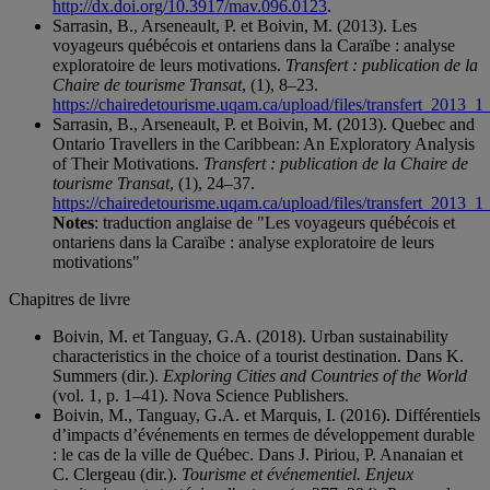
http://dx.doi.org/10.3917/mav.096.0123
.
Sarrasin, B., Arseneault, P. et Boivin, M. (2013). Les
voyageurs québécois et ontariens dans la Caraïbe : analyse
exploratoire de leurs motivations.
Transfert : publication de la
Chaire de tourisme Transat
, (1), 8–23.
https://chairedetourisme.uqam.ca/upload/files/transfert_2013_
Sarrasin, B., Arseneault, P. et Boivin, M. (2013). Quebec and
Ontario Travellers in the Caribbean: An Exploratory Analysis
of Their Motivations.
Transfert : publication de la Chaire de
tourisme Transat
, (1), 24–37.
https://chairedetourisme.uqam.ca/upload/files/transfert_2013_
Notes
: traduction anglaise de "Les voyageurs québécois et
ontariens dans la Caraïbe : analyse exploratoire de leurs
motivations"
Chapitres de livre
Boivin, M. et Tanguay, G.A. (2018). Urban sustainability
characteristics in the choice of a tourist destination. Dans K.
Summers (dir.).
Exploring Cities and Countries of the World
(vol. 1, p. 1–41). Nova Science Publishers.
Boivin, M., Tanguay, G.A. et Marquis, I. (2016). Différentiels
d’impacts d’événements en termes de développement durable
: le cas de la ville de Québec. Dans J. Piriou, P. Ananaian et
C. Clergeau (dir.).
Tourisme et événementiel. Enjeux