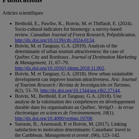
Articles scientifiques
Berthold, E., Pawliw, K., Boivin, M. et Thiffault, E. (2024).
Socio-cultural indicators for bioenergy: a survey-based
review.
Canadian Journal of Forest Research
, Prépublication.
http://dx.doi.org/10.1139/cjfr-2024-0134
.
Boivin, M. et Tanguay, G.A. (2019). Analysis of the
determinants of urban tourism attractiveness: the case of
Québec City and Bordeaux.
Journal of Destination Marketing
& Management
,
11
, 67–79.
http://dx.doi.org/10.1016/j.jdmm.2018.11.002
.
Boivin, M. et Tanguay, G.A. (2018). How urban sustainable
development can improve tourism attractiveness.
Ara: Journal
of Tourism Research / Revista de Investigación en Turismo
,
8
(2), 53–70.
http://dx.doi.org/10.1344/ara.v8i2.27144
.
Boivin, M., Berthold, E.et Tanguay, G.A. (2018). Une
analyse de la valorisation des compétences en développement
durable dans les organisations au Québec.
VertigO – la revue
électronique en sciences de l'environnement
,
18
(1).
http://dx.doi.org/10.4000/vertigo.19708
.
Sarrasin, B., Arseneault, P. et Boivin, M. (2017). Linking
satisfaction to motivation determinants: Canadians' travel to
the Caribbean.
Management et avenir
, (96), 123–142.