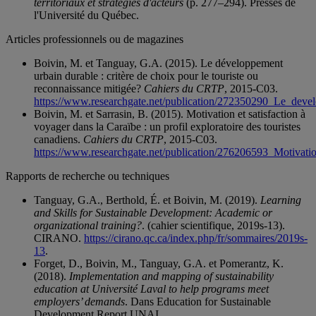
territoriaux et stratégies d'acteurs
(p. 277–294). Presses de
l'Université du Québec.
Articles professionnels ou de magazines
Boivin, M. et Tanguay, G.A. (2015). Le développement
urbain durable : critère de choix pour le touriste ou
reconnaissance mitigée?
Cahiers du CRTP
, 2015-C03.
https://www.researchgate.net/publication/272350290_Le_deve
Boivin, M. et Sarrasin, B. (2015). Motivation et satisfaction à
voyager dans la Caraïbe : un profil exploratoire des touristes
canadiens.
Cahiers du CRTP
, 2015-C03.
https://www.researchgate.net/publication/276206593_Motivati
Rapports de recherche ou techniques
Tanguay, G.A., Berthold, É. et Boivin, M. (2019).
Learning
and Skills for Sustainable Development: Academic or
organizational training?
. (cahier scientifique, 2019s-13).
CIRANO.
https://cirano.qc.ca/index.php/fr/sommaires/2019s-
13
.
Forget, D., Boivin, M., Tanguay, G.A. et Pomerantz, K.
(2018).
Implementation and mapping of sustainability
education at Université Laval to help programs meet
employers’ demands
. Dans Education for Sustainable
Development Report UNAI.