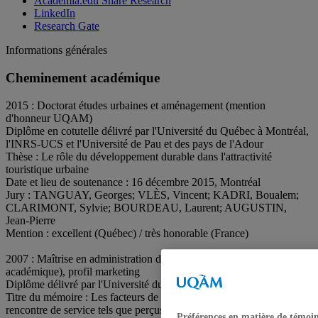
Academia.edu Share Research
LinkedIn
Research Gate
Informations générales
Cheminement académique
2015 : Doctorat études urbaines et aménagement (mention
d'honneur UQAM)
Diplôme en cotutelle délivré par l'Université du Québec à Montréal,
l'INRS-UCS et l'Université de Pau et des pays de l'Adour
Thèse : Le rôle du développement durable dans l'attractivité
touristique urbaine
Date et lieu de soutenance : 16 décembre 2015, Montréal
Jury : TANGUAY, Georges; VLÈS, Vincent; KADRI, Boualem;
CLARIMONT, Sylvie; BOURDEAU, Laurent; AUGUSTIN,
Jean-Pierre
Mention : excellent (Québec) / très honorable (France)
2007 : Maîtrise en administration des affaires (mention d'excellence
académique), profil marketing
Diplôme délivré par l'Université du Québec à Montréal
Titre du mémoire : Les facteurs de la relation personnelle lors d'une
rencontre de service tels que perçus par les citoyens et les employés
Préférences en matière de témoi