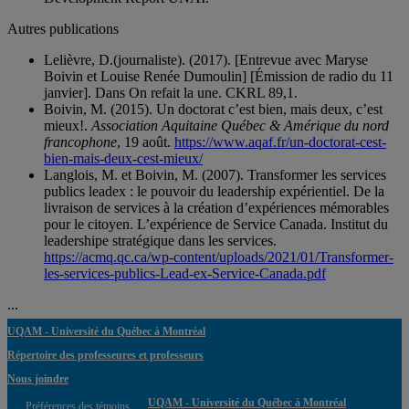
Autres publications
Lelièvre, D.(journaliste). (2017). [Entrevue avec Maryse
Boivin et Louise Renée Dumoulin] [Émission de radio du 11
janvier]. Dans On refait la une. CKRL 89,1.
Boivin, M. (2015). Un doctorat c’est bien, mais deux, c’est
mieux!.
Association Aquitaine Québec & Amérique du nord
francophone
, 19 août.
https://www.aqaf.fr/un-doctorat-cest-
bien-mais-deux-cest-mieux/
Langlois, M. et Boivin, M. (2007). Transformer les services
publics leadex : le pouvoir du leadership expérientiel. De la
livraison de services à la création d’expériences mémorables
pour le citoyen. L’expérience de Service Canada. Institut du
leadershipe stratégique dans les services.
https://acmq.qc.ca/wp-content/uploads/2021/01/Transformer-
les-services-publics-Lead-ex-Service-Canada.pdf
...
UQAM - Université du Québec à Montréal
Répertoire des professeures et professeurs
Nous joindre
UQAM - Université du Québec à Montréal
Préférences des témoins