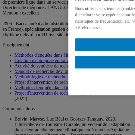
de première ligne dans un service public
Directeur de mémoire : LANGLOIS, Michel
Nous utilisons des témoins (cookies
Mention : excellent
d’améliorer votre expérience sur le
statistiques de fréquentation, etc.
2005 : Baccalauréat administration des affaires (équivalent licence
« Préférences ».
en France), spécialisation gestion du tourisme
Diplôme délivré par l'Université du Québec à Montréal
Enseignement
Méthodes d'enquête dans l'industrie touristique
(2026, 2025)
Création d'entreprise en tourisme
(2026, 2025, 2024)
Activité de synthèse de recherche (Projet dirigé)
(2026)
Mandat de recherche-dev. ou d'innov. en tourisme
(2026)
Méthodologie de recherche appliquée en tourisme
(2026)
Projet d'intervention de rech. appliquée en tourisme
(2026)
Méthodes d'enquête dans l'industrie touristique
(2025, 2024)
Projet d'intervention de recherche appliquée en tourisme
(2025)
Communications
Boivin, Maryse, Luc Béal et Georges Tanguay. 2023.
L'Interfilière de Tourisme Durable, un vecteur de l'adaptation
du secteur au changement climatique en Nouvelle-Aquitaine.