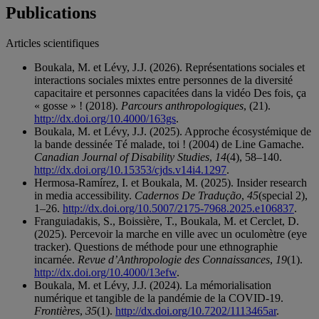
Publications
Articles scientifiques
Boukala, M. et Lévy, J.J. (2026). Représentations sociales et
interactions sociales mixtes entre personnes de la diversité
capacitaire et personnes capacitées dans la vidéo Des fois, ça
« gosse » ! (2018).
Parcours anthropologiques
, (21).
http://dx.doi.org/10.4000/163gs
.
Boukala, M. et Lévy, J.J. (2025). Approche écosystémique de
la bande dessinée Té malade, toi ! (2004) de Line Gamache.
Canadian Journal of Disability Studies
,
14
(4), 58–140.
http://dx.doi.org/10.15353/cjds.v14i4.1297
.
Hermosa-Ramírez, I. et Boukala, M. (2025). Insider research
in media accessibility.
Cadernos De Tradução
,
45
(special 2),
1–26.
http://dx.doi.org/10.5007/2175-7968.2025.e106837
.
Franguiadakis, S., Boissière, T., Boukala, M. et Cerclet, D.
(2025). Percevoir la marche en ville avec un oculomètre (eye
tracker). Questions de méthode pour une ethnographie
incarnée.
Revue d’Anthropologie des Connaissances
,
19
(1).
http://dx.doi.org/10.4000/13efw
.
Boukala, M. et Lévy, J.J. (2024). La mémorialisation
numérique et tangible de la pandémie de la COVID-19.
Frontières
,
35
(1).
http://dx.doi.org/10.7202/1113465ar
.