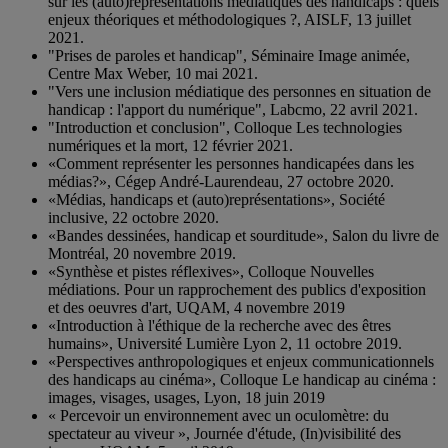
sur les (auto)représentations médiatiques des handicaps : quels
enjeux théoriques et méthodologiques ?, AISLF, 13 juillet
2021.
"Prises de paroles et handicap", Séminaire Image animée,
Centre Max Weber, 10 mai 2021.
"Vers une inclusion médiatique des personnes en situation de
handicap : l'apport du numérique", Labcmo, 22 avril 2021.
"Introduction et conclusion", Colloque Les technologies
numériques et la mort, 12 février 2021.
«Comment représenter les personnes handicapées dans les
médias?», Cégep André-Laurendeau, 27 octobre 2020.
«Médias, handicaps et (auto)représentations», Société
inclusive, 22 octobre 2020.
«Bandes dessinées, handicap et sourditude», Salon du livre de
Montréal, 20 novembre 2019.
«Synthèse et pistes réflexives», Colloque Nouvelles
médiations. Pour un rapprochement des publics d'exposition
et des oeuvres d'art, UQAM, 4 novembre 2019
«Introduction à l'éthique de la recherche avec des êtres
humains», Université Lumière Lyon 2, 11 octobre 2019.
«Perspectives anthropologiques et enjeux communicationnels
des handicaps au cinéma», Colloque Le handicap au cinéma :
images, visages, usages, Lyon, 18 juin 2019
« Percevoir un environnement avec un oculomètre: du
spectateur au viveur », Journée d'étude, (In)visibilité des