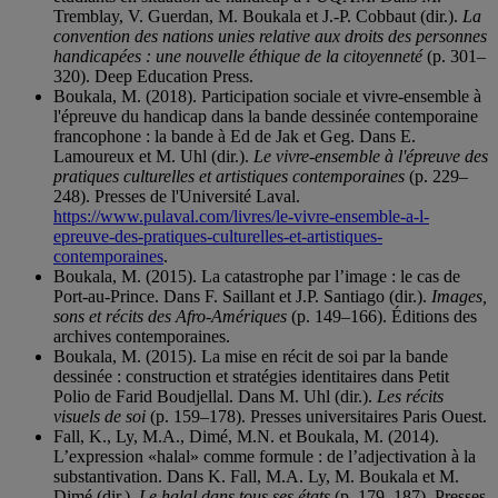
Tremblay, V. Guerdan, M. Boukala et J.-P. Cobbaut (dir.).
La
convention des nations unies relative aux droits des personnes
handicapées : une nouvelle éthique de la citoyenneté
(p. 301–
320). Deep Education Press.
Boukala, M. (2018). Participation sociale et vivre-ensemble à
l'épreuve du handicap dans la bande dessinée contemporaine
francophone : la bande à Ed de Jak et Geg. Dans E.
Lamoureux et M. Uhl (dir.).
Le vivre-ensemble à l'épreuve des
pratiques culturelles et artistiques contemporaines
(p. 229–
248). Presses de l'Université Laval.
https://www.pulaval.com/livres/le-vivre-ensemble-a-l-
epreuve-des-pratiques-culturelles-et-artistiques-
contemporaines
.
Boukala, M. (2015). La catastrophe par l’image : le cas de
Port-au-Prince. Dans F. Saillant et J.P. Santiago (dir.).
Images,
sons et récits des Afro-Amériques
(p. 149–166). Éditions des
archives contemporaines.
Boukala, M. (2015). La mise en récit de soi par la bande
dessinée : construction et stratégies identitaires dans Petit
Polio de Farid Boudjellal. Dans M. Uhl (dir.).
Les récits
visuels de soi
(p. 159–178). Presses universitaires Paris Ouest.
Fall, K., Ly, M.A., Dimé, M.N. et Boukala, M. (2014).
L’expression «halal» comme formule : de l’adjectivation à la
substantivation. Dans K. Fall, M.A. Ly, M. Boukala et M.
Dimé (dir.).
Le halal dans tous ses états
(p. 179–187). Presses