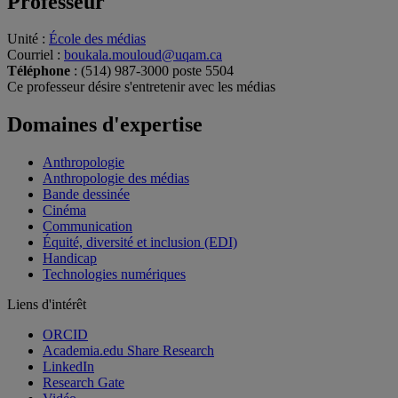
Professeur
Unité
:
École des médias
Courriel
:
boukala.mouloud@uqam.ca
Téléphone
: (514) 987-3000 poste 5504
Ce professeur désire s'entretenir avec les médias
Domaines d'expertise
Anthropologie
Anthropologie des médias
Bande dessinée
Cinéma
Communication
Équité, diversité et inclusion (EDI)
Handicap
Technologies numériques
Liens d'intérêt
ORCID
Academia.edu Share Research
LinkedIn
Research Gate