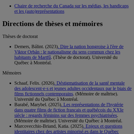
Chaire de recherche du Canada sur les médias, les handicaps
et les (auto)représentations
Directions de thèses et mémoires
Thèses de doctorat
Demers, Bálint. (2023)
. Dire la nation hongroise à l'ère de
Viktor Orbán : le nationalisme du sens commun chez les
habitants de Martfű
. (Thèse de doctorat). Université du
Québec à Montréal.
Mémoires
Schaaf, Felix. (2026)
. Déstigmatisation de la santé mentale
des adolescent·e·s et jeunes adultes occidentaux par le biais de
films fictionnels contemporains
. (Mémoire de maîtrise).
Université du Québec à Montréal.
Barabé, Marybel. (2025)
. Les représentations de l'hystérie
dans quatre films de fiction français et québécois du XXIe
siècle : regards féminins sur des femmes psychiatrisées
.
(Mémoire de maîtrise). Université du Québec à Montréal.
Marcovecchio-Briand, Katia. (2025)
. Enjeux et questions
identitaires chez des artistes minorisé.es dans le Québec