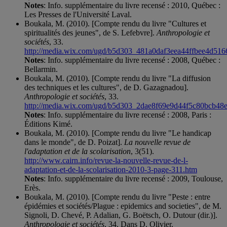
Notes
: Info. supplémentaire du livre recensé : 2010, Québec :
Les Presses de l'Université Laval.
Boukala, M. (2010). [Compte rendu du livre "Cultures et
spiritualités des jeunes", de S. Lefebvre].
Anthropologie et
sociétés
, 33.
http://media.wix.com/ugd/b5d303_481a0daf3eea44ffbee4d516
Notes
: Info. supplémentaire du livre recensé : 2008, Québec :
Bellarmin.
Boukala, M. (2010). [Compte rendu du livre "La diffusion
des techniques et les cultures", de D. Gazagnadou].
Anthropologie et sociétés
, 33.
http://media.wix.com/ugd/b5d303_2dae8f69e9d44f5c80bcb48
Notes
: Info. supplémentaire du livre recensé : 2008, Paris :
Éditions Kimé.
Boukala, M. (2010). [Compte rendu du livre "Le handicap
dans le monde", de D. Poizat].
La nouvelle revue de
l'adaptation et de la scolarisation
, 3(51).
http://www.cairn.info/revue-la-nouvelle-revue-de-l-
adaptation-et-de-la-scolarisation-2010-3-page-311.htm
Notes
: Info. supplémentaire du livre recensé : 2009, Toulouse,
Erès.
Boukala, M. (2010). [Compte rendu du livre "Peste : entre
épidémies et sociétés/Plague : epidemics and societies", de M.
Signoli, D. Chevé, P. Adalian, G. Boëtsch, O. Dutour (dir.)].
Anthropologie et sociétés
, 34. Dans D. Olivier.