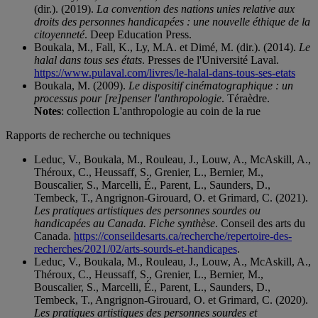
(dir.). (2019).
La convention des nations unies relative aux
droits des personnes handicapées : une nouvelle éthique de la
citoyenneté
. Deep Education Press.
Boukala, M., Fall, K., Ly, M.A. et Dimé, M. (dir.). (2014).
Le
halal dans tous ses états
. Presses de l'Université Laval.
https://www.pulaval.com/livres/le-halal-dans-tous-ses-etats
Boukala, M. (2009).
Le dispositif cinématographique : un
processus pour [re]penser l'anthropologie
. Téraèdre.
Notes
: collection L'anthropologie au coin de la rue
Rapports de recherche ou techniques
Leduc, V., Boukala, M., Rouleau, J., Louw, A., McAskill, A.,
Théroux, C., Heussaff, S., Grenier, L., Bernier, M.,
Bouscalier, S., Marcelli, É., Parent, L., Saunders, D.,
Tembeck, T., Angrignon-Girouard, O. et Grimard, C. (2021).
Les pratiques artistiques des personnes sourdes ou
handicapées au Canada. Fiche synthèse
. Conseil des arts du
Canada.
https://conseildesarts.ca/recherche/repertoire-des-
recherches/2021/02/arts-sourds-et-handicapes
.
Leduc, V., Boukala, M., Rouleau, J., Louw, A., McAskill, A.,
Théroux, C., Heussaff, S., Grenier, L., Bernier, M.,
Bouscalier, S., Marcelli, É., Parent, L., Saunders, D.,
Tembeck, T., Angrignon-Girouard, O. et Grimard, C. (2020).
Les pratiques artistiques des personnes sourdes et