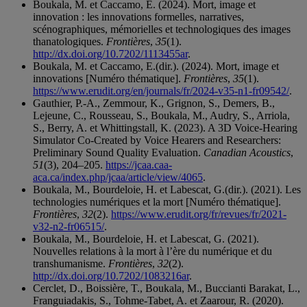
Boukala, M. et Caccamo, E. (2024). Mort, image et
innovation : les innovations formelles, narratives,
scénographiques, mémorielles et technologiques des images
thanatologiques.
Frontières
,
35
(1).
http://dx.doi.org/10.7202/1113455ar
.
Boukala, M. et Caccamo, E.(dir.). (2024). Mort, image et
innovations [Numéro thématique].
Frontières
,
35
(1).
https://www.erudit.org/en/journals/fr/2024-v35-n1-fr09542/
.
Gauthier, P.-A., Zemmour, K., Grignon, S., Demers, B.,
Lejeune, C., Rousseau, S., Boukala, M., Audry, S., Arriola,
S., Berry, A. et Whittingstall, K. (2023). A 3D Voice-Hearing
Simulator Co-Created by Voice Hearers and Researchers:
Preliminary Sound Quality Evaluation.
Canadian Acoustics
,
51
(3), 204–205.
https://jcaa.caa-
aca.ca/index.php/jcaa/article/view/4065
.
Boukala, M., Bourdeloie, H. et Labescat, G.(dir.). (2021). Les
technologies numériques et la mort [Numéro thématique].
Frontières
,
32
(2).
https://www.erudit.org/fr/revues/fr/2021-
v32-n2-fr06515/
.
Boukala, M., Bourdeloie, H. et Labescat, G. (2021).
Nouvelles relations à la mort à l’ère du numérique et du
transhumanisme.
Frontières
,
32
(2).
http://dx.doi.org/10.7202/1083216ar
.
Cerclet, D., Boissière, T., Boukala, M., Buccianti Barakat, L.,
Franguiadakis, S., Tohme-Tabet, A. et Zaarour, R. (2020).