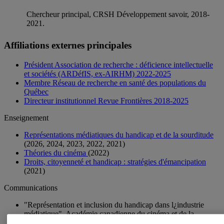
Chercheur principal, CRSH Développement savoir, 2018-
2021.
Affiliations externes principales
Président Association de recherche : déficience intellectuelle
et sociétés (ARDéfIS, ex-AIRHM) 2022-2025
Membre Réseau de recherche en santé des populations du
Québec
Directeur institutionnel Revue Frontières 2018-2025
Enseignement
Représentations médiatiques du handicap et de la sourditude
(2026, 2024, 2023, 2022, 2021)
Théories du cinéma
(2022)
Droits, citoyenneté et handicap : stratégies d'émancipation
(2021)
Communications
"Représentation et inclusion du handicap dans l¿industrie
médiatique", Académie canadienne du cinéma et de la
télévision, 7 juin 2023.