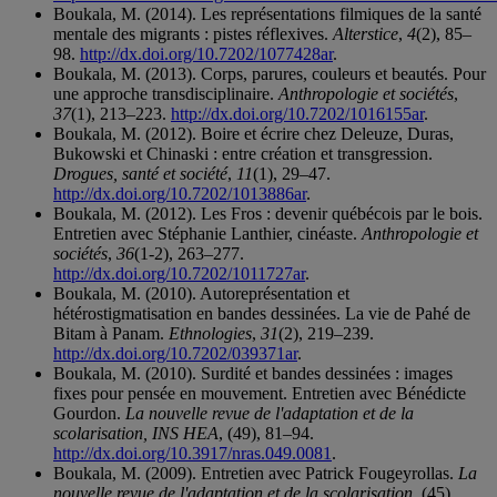
Boukala, M. (2014). Les représentations filmiques de la santé
mentale des migrants : pistes réflexives.
Alterstice
,
4
(2), 85–
98.
http://dx.doi.org/10.7202/1077428ar
.
Boukala, M. (2013). Corps, parures, couleurs et beautés. Pour
une approche transdisciplinaire.
Anthropologie et sociétés
,
37
(1), 213–223.
http://dx.doi.org/10.7202/1016155ar
.
Boukala, M. (2012). Boire et écrire chez Deleuze, Duras,
Bukowski et Chinaski : entre création et transgression.
Drogues, santé et société
,
11
(1), 29–47.
http://dx.doi.org/10.7202/1013886ar
.
Boukala, M. (2012). Les Fros : devenir québécois par le bois.
Entretien avec Stéphanie Lanthier, cinéaste.
Anthropologie et
sociétés
,
36
(1-2), 263–277.
http://dx.doi.org/10.7202/1011727ar
.
Boukala, M. (2010). Autoreprésentation et
hétérostigmatisation en bandes dessinées. La vie de Pahé de
Bitam à Panam.
Ethnologies
,
31
(2), 219–239.
http://dx.doi.org/10.7202/039371ar
.
Boukala, M. (2010). Surdité et bandes dessinées : images
fixes pour pensée en mouvement. Entretien avec Bénédicte
Gourdon.
La nouvelle revue de l'adaptation et de la
scolarisation, INS HEA
, (49), 81–94.
http://dx.doi.org/10.3917/nras.049.0081
.
Boukala, M. (2009). Entretien avec Patrick Fougeyrollas.
La
nouvelle revue de l'adaptation et de la scolarisation
, (45),