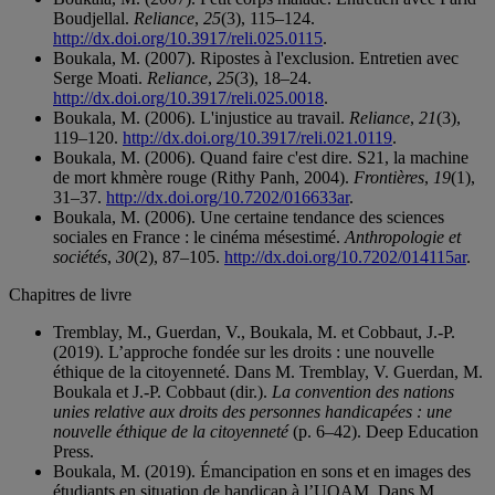
Boudjellal.
Reliance
,
25
(3), 115–124.
http://dx.doi.org/10.3917/reli.025.0115
.
Boukala, M. (2007). Ripostes à l'exclusion. Entretien avec
Serge Moati.
Reliance
,
25
(3), 18–24.
http://dx.doi.org/10.3917/reli.025.0018
.
Boukala, M. (2006). L'injustice au travail.
Reliance
,
21
(3),
119–120.
http://dx.doi.org/10.3917/reli.021.0119
.
Boukala, M. (2006). Quand faire c'est dire. S21, la machine
de mort khmère rouge (Rithy Panh, 2004).
Frontières
,
19
(1),
31–37.
http://dx.doi.org/10.7202/016633ar
.
Boukala, M. (2006). Une certaine tendance des sciences
sociales en France : le cinéma mésestimé.
Anthropologie et
sociétés
,
30
(2), 87–105.
http://dx.doi.org/10.7202/014115ar
.
Chapitres de livre
Tremblay, M., Guerdan, V., Boukala, M. et Cobbaut, J.-P.
(2019). L’approche fondée sur les droits : une nouvelle
éthique de la citoyenneté. Dans M. Tremblay, V. Guerdan, M.
Boukala et J.-P. Cobbaut (dir.).
La convention des nations
unies relative aux droits des personnes handicapées : une
nouvelle éthique de la citoyenneté
(p. 6–42). Deep Education
Press.
Boukala, M. (2019). Émancipation en sons et en images des
étudiants en situation de handicap à l’UQAM. Dans M.