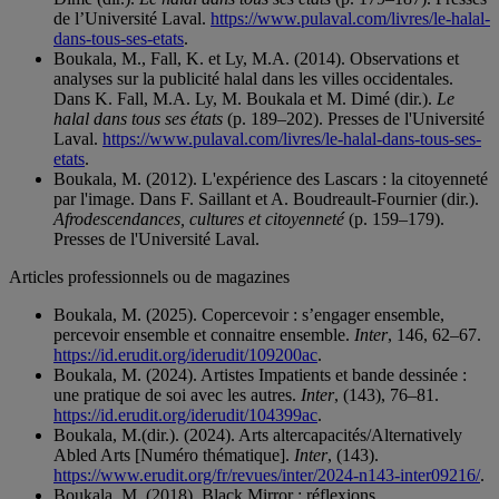
de l’Université Laval.
https://www.pulaval.com/livres/le-halal-
dans-tous-ses-etats
.
Boukala, M., Fall, K. et Ly, M.A. (2014). Observations et
analyses sur la publicité halal dans les villes occidentales.
Dans K. Fall, M.A. Ly, M. Boukala et M. Dimé (dir.).
Le
halal dans tous ses états
(p. 189–202). Presses de l'Université
Laval.
https://www.pulaval.com/livres/le-halal-dans-tous-ses-
etats
.
Boukala, M. (2012). L'expérience des Lascars : la citoyenneté
par l'image. Dans F. Saillant et A. Boudreault-Fournier (dir.).
Afrodescendances, cultures et citoyenneté
(p. 159–179).
Presses de l'Université Laval.
Articles professionnels ou de magazines
Boukala, M. (2025). Copercevoir : s’engager ensemble,
percevoir ensemble et connaitre ensemble.
Inter
, 146, 62–67.
https://id.erudit.org/iderudit/109200ac
.
Boukala, M. (2024). Artistes Impatients et bande dessinée :
une pratique de soi avec les autres.
Inter
, (143), 76–81.
https://id.erudit.org/iderudit/104399ac
.
Boukala, M.(dir.). (2024). Arts altercapacités/Alternatively
Abled Arts [Numéro thématique].
Inter
, (143).
https://www.erudit.org/fr/revues/inter/2024-n143-inter09216/
.
Boukala, M. (2018). Black Mirror : réflexions