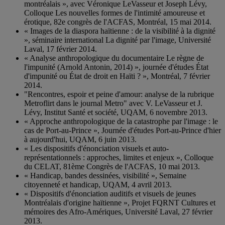
montréalais », avec Véronique LeVasseur et Joseph Lévy,
Colloque Les nouvelles formes de l'intimité amoureuse et
érotique, 82e congrès de l'ACFAS, Montréal, 15 mai 2014.
« Images de la diaspora haïtienne : de la visibilité à la dignité
», séminaire international La dignité par l'image, Université
Laval, 17 février 2014.
« Analyse anthropologique du documentaire Le règne de
l'impunité (Arnold Antonin, 2014) », journée d'études État
d'impunité ou État de droit en Haïti ? », Montréal, 7 février
2014.
"Rencontres, espoir et peine d'amour: analyse de la rubrique
Metroflirt dans le journal Metro" avec V. LeVasseur et J.
Lévy, Institut Santé et société, UQAM, 6 novembre 2013.
« Approche anthropologique de la catastrophe par l'image : le
cas de Port-au-Prince », Journée d'études Port-au-Prince d'hier
à aujourd'hui, UQAM, 6 juin 2013.
« Les dispositifs d'énonciation visuels et auto-
représentationnels : approches, limites et enjeux », Colloque
du CELAT, 81ème Congrès de l'ACFAS, 10 mai 2013.
« Handicap, bandes dessinées, visibilité », Semaine
citoyenneté et handicap, UQAM, 4 avril 2013.
« Dispositifs d'énonciation auditifs et visuels de jeunes
Montréalais d'origine haïtienne », Projet FQRNT Cultures et
mémoires des Afro-Amériques, Université Laval, 27 février
2013.