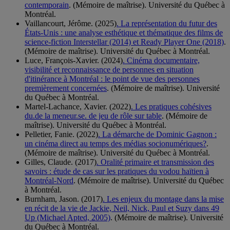
contemporain
. (Mémoire de maîtrise). Université du Québec à
Montréal.
Vaillancourt, Jérôme. (2025)
. La représentation du futur des
États-Unis : une analyse esthétique et thématique des films de
science-fiction Interstellar (2014) et Ready Player One (2018)
.
(Mémoire de maîtrise). Université du Québec à Montréal.
Luce, François-Xavier. (2024)
. Cinéma documentaire,
visibilité et reconnaissance de personnes en situation
d'itinérance à Montréal : le point de vue des personnes
premièrement concernées
. (Mémoire de maîtrise). Université
du Québec à Montréal.
Martel-Lachance, Xavier. (2022)
. Les pratiques cohésives
du.de la meneur.se. de jeu de rôle sur table
. (Mémoire de
maîtrise). Université du Québec à Montréal.
Pelletier, Fanie. (2022)
. La démarche de Dominic Gagnon :
un cinéma direct au temps des médias socionumériques?
.
(Mémoire de maîtrise). Université du Québec à Montréal.
Gilles, Claude. (2017)
. Oralité primaire et transmission des
savoirs : étude de cas sur les pratiques du vodou haïtien à
Montréal-Nord
. (Mémoire de maîtrise). Université du Québec
à Montréal.
Burnham, Jason. (2017)
. Les enjeux du montage dans la mise
en récit de la vie de Jackie, Neil, Nick, Paul et Suzy dans 49
Up (Michael Apted, 2005)
. (Mémoire de maîtrise). Université
du Québec à Montréal.