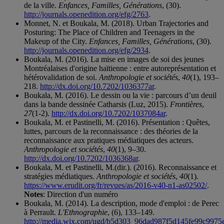
de la ville.
Enfances, Familles, Générations
, (30).
http://journals.openedition.org/efg/2763
.
Monnet, N. et Boukala, M. (2018). Urban Trajectories and
Posturing: The Place of Children and Teenagers in the
Makeup of the City.
Enfances, Familles, Générations
, (30).
http://journals.openedition.org/efg/2934
.
Boukala, M. (2016). La mise en images de soi des jeunes
Montréalaises d'origine haïtienne : entre autoreprésentation et
hétérovalidation de soi.
Anthropologie et sociétés
,
40
(1), 193–
218.
http://dx.doi.org/10.7202/1036377ar
.
Boukala, M. (2016). Le dessin ou la vie : parcours d’un deuil
dans la bande dessinée Catharsis (Luz, 2015).
Frontières
,
27
(1-2).
http://dx.doi.org/10.7202/1037084ar
.
Boukala, M. et Pastinelli, M. (2016). Présentation : Quêtes,
luttes, parcours de la reconnaissance : des théories de la
reconnaissance aux pratiques médiatiques des acteurs.
Anthropologie et sociétés
,
40
(1), 9–30.
http://dx.doi.org/10.7202/1036368ar
.
Boukala, M. et Pastinelli, M.(dir.). (2016). Reconnaissance et
stratégies médiatiques.
Anthropologie et sociétés
,
40
(1).
https://www.erudit.org/fr/revues/as/2016-v40-n1-as02502/
.
Notes
: Direction d'un numéro
Boukala, M. (2014). La description, mode d'emploi : de Perec
à Perrault.
L'Ethnographie
, (6), 133–149.
http://media.wix.com/ugd/b5d303_96dad987f5d145fe99c9975