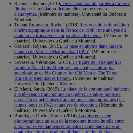
Racine, Julianne. (2016)
. De la captation de paroles à l’œuvre
filmique : la médiation fictionnelle comme moyen
d'anonymat
. (Mémoire de maîtrise). Université du Québec à
Montréal.
Trahan Brousseau, Rachel. (2016)
. Les vocations du médium
cinématographique dans la France de 1908 : une analyse du
contenu de trois revues corporatives de cinéma
. (Mémoire de
maîtrise). Université du Québec à Montréal.
Gouzerh, Réjane. (2015)
. La mise en abyme dans Salaam
Cinéma de Mohsen Makhmalbaf (1995)
. (Mémoire de
maîtrise). Université du Québec à Montréal.
Levasseur, Véronique. (2015)
. La figure de l'étranger à la
frontière États-Unis-Mexique : une analyse anthropo-
sociologique de No Country for Old Men et The Three
Burials of Melquiades Estrada
. (Mémoire de maîtrise).
Université du Québec à Montréal.
El Alami, Sarah. (2015)
. La place de la communauté haïtienne
à la télévision francophone au Québec : analyse mixte de
deux séries québécoises francophones contemporaines (Les
jeunes loups et 19-2) et analyse de réception
. (Mémoire de
maîtrise). Université du Québec à Montréal.
Bourdages-Duclot, Sarah. (2014)
. La mise en scène
photographique au sein de la rencontre interculturelle entre
autochtones vietnamiens et touristes occidentaux dans un
contexte de tourisme alternatif dans la région de Sapa