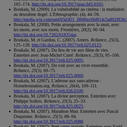
165–174.
http://dx.doi.org/10.3917/nras.045.0165
.
Boukala, M. (2009). La vulnérabilité au cinéma : la mutilation
au deuxième degré.
L'Ethnographie
, (4), 44–59.
http://media.wix.com/ugd/b5d303_389f0ec6bf814c5a892f93fe
Boukala, M. (2008). Petits arrangements avec la mort, avec
les morts, avec nos morts.
Frontières
,
20
(2), 90–94.
http://dx.doi.org/10.7202/018354ar
.
Boukala, M. et Gardou, C. (2007). Amers.
Reliance
,
25
(3),
125–128.
http://dx.doi.org/10.3917/reli.025.0125
.
Boukala, M. (2007). Du lieu de vie aux films de vies.
Entretien avec Jean-Michel Carré.
Reliance
,
25
(3), 95–106.
http://dx.doi.org/10.3917/reli.025.0095
.
Boukala, M. (2007). Du voir avec au vivre ensemble.
Reliance
,
25
(3), 69–75.
http://dx.doi.org/10.3917/reli.025.0069
.
Boukala, M. (2007). L'adresse aux sans-adresse :
Homelessnation.org.
Reliance
,
26
(4), 109–111.
http://dx.doi.org/10.3917/reli.026.0109
.
Boukala, M. (2007). La divine perception. Entretien avec
Philippe Sollers.
Reliance
,
25
(3), 25–33.
http://dx.doi.org/10.3917/reli.025.0025
.
Boukala, M. (2007). Marathon Man. Entretien avec Pascal
Duquenne.
Reliance
,
25
(3), 88–94.
http://dx.doi.org/10.3917/reli.025.0088
.
Boukala, M. (2007). Petit corps malade. Entretien avec Farid