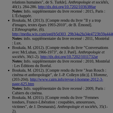
relations humaines", de S. Turkle].
Anthropologie et sociétés
,
40(1). 284-286.
http://dx.doi.org/10.7202/1036386ar
Notes
: Info. supplémentaire du livre recensé : 2015, Paris :
L'Échappée.
Boukala, M. (2013). [Compte rendu du livre "Il y a trop
d'images, textes épars 1993-2010", de B. Émond].
L'Ethnographie
, (6).
http://media.wix.com/ugd/b5d303_29b34a2fa34e4723b59a444
Notes
: info. supplémentaire du livre recensé : 2011, Montréal
: Lux.
Boukala, M. (2012). [Compte rendu du livre "Conversations
avec McLuhan, 1966-1973", de J. Paré].
Anthropologie et
sociétés
, 36(1-2).
http://dx.doi.org/10.7202/1011732ar
Notes
: Info. supplémentaire du livre recensé : 2010, Montréal
: Les Éditions du Boréal.
Boukala, M. (2012). [Compte rendu du livre "Jean Rouch :
cinéma et anthropologie", de J.-P. Colleyn (dir.)].
L'Homme
,
(203-204).
http://www.cairn.info/revue-l-homme-2012-3-
page-625.htm
Notes
: Info. supplémentaire du livre recensé : 2009, Paris :
Cahiers du cinéma.
Boukala, M. (2011). [Compte rendu du livre "Femmes
tondues, France-Libération : coupables, amoureuses,
victimes", de J. Desmarais].
Anthropologie et sociétés
, 35(1-
2).