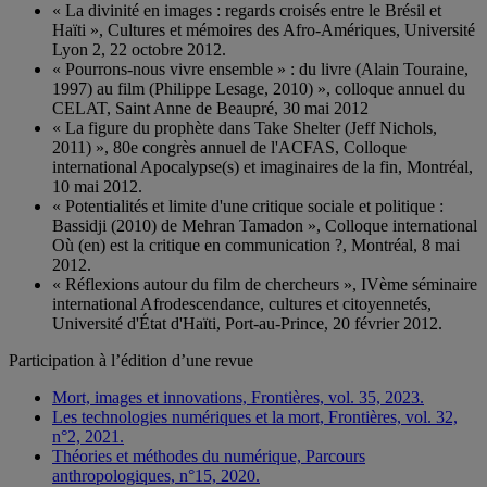
« La divinité en images : regards croisés entre le Brésil et
Haïti », Cultures et mémoires des Afro-Amériques, Université
Lyon 2, 22 octobre 2012.
« Pourrons-nous vivre ensemble » : du livre (Alain Touraine,
1997) au film (Philippe Lesage, 2010) », colloque annuel du
CELAT, Saint Anne de Beaupré, 30 mai 2012
« La figure du prophète dans Take Shelter (Jeff Nichols,
2011) », 80e congrès annuel de l'ACFAS, Colloque
international Apocalypse(s) et imaginaires de la fin, Montréal,
10 mai 2012.
« Potentialités et limite d'une critique sociale et politique :
Bassidji (2010) de Mehran Tamadon », Colloque international
Où (en) est la critique en communication ?, Montréal, 8 mai
2012.
« Réflexions autour du film de chercheurs », IVème séminaire
international Afrodescendance, cultures et citoyennetés,
Université d'État d'Haïti, Port-au-Prince, 20 février 2012.
Participation à l’édition d’une revue
Mort, images et innovations, Frontières, vol. 35, 2023.
Les technologies numériques et la mort, Frontières, vol. 32,
n°2, 2021.
Théories et méthodes du numérique, Parcours
anthropologiques, n°15, 2020.