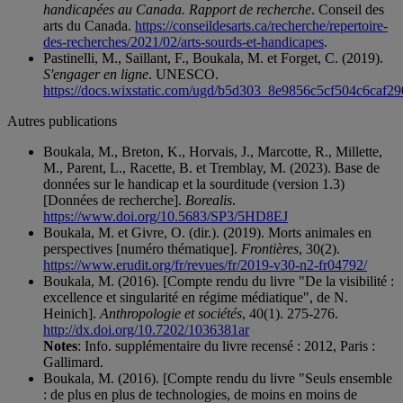
handicapées au Canada. Rapport de recherche
. Conseil des
arts du Canada.
https://conseildesarts.ca/recherche/repertoire-
des-recherches/2021/02/arts-sourds-et-handicapes
.
Pastinelli, M., Saillant, F., Boukala, M. et Forget, C. (2019).
S'engager en ligne
. UNESCO.
https://docs.wixstatic.com/ugd/b5d303_8e9856c5cf504c6caf2
Autres publications
Boukala, M., Breton, K., Horvais, J., Marcotte, R., Millette,
M., Parent, L., Racette, B. et Tremblay, M. (2023). Base de
données sur le handicap et la sourditude (version 1.3)
[Données de recherche].
Borealis
.
https://www.doi.org/10.5683/SP3/5HD8EJ
Boukala, M. et Givre, O. (dir.). (2019). Morts animales en
perspectives [numéro thématique].
Frontières
, 30(2).
https://www.erudit.org/fr/revues/fr/2019-v30-n2-fr04792/
Boukala, M. (2016). [Compte rendu du livre "De la visibilité :
excellence et singularité en régime médiatique", de N.
Heinich].
Anthropologie et sociétés
, 40(1). 275-276.
http://dx.doi.org/10.7202/1036381ar
Notes
: Info. supplémentaire du livre recensé : 2012, Paris :
Gallimard.
Boukala, M. (2016). [Compte rendu du livre "Seuls ensemble
: de plus en plus de technologies, de moins en moins de