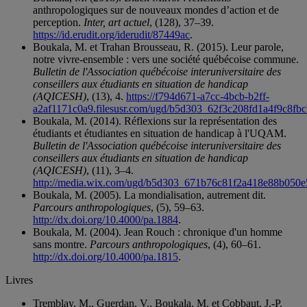
anthropologiques sur de nouveaux mondes d’action et de
perception.
Inter, art actuel
, (128), 37–39.
https://id.erudit.org/iderudit/87449ac
.
Boukala, M. et Trahan Brousseau, R. (2015). Leur parole,
notre vivre-ensemble : vers une société québécoise commune.
Bulletin de l'Association québécoise interuniversitaire des
conseillers aux étudiants en situation de handicap
(AQICESH)
, (13), 4.
https://f794d671-a7cc-4bcb-b2ff-
a2af1171c0a9.filesusr.com/ugd/b5d303_62f3c208fd1a4f9c8fb
Boukala, M. (2014). Réflexions sur la représentation des
étudiants et étudiantes en situation de handicap à l'UQAM.
Bulletin de l'Association québécoise interuniversitaire des
conseillers aux étudiants en situation de handicap
(AQICESH)
, (11), 3–4.
http://media.wix.com/ugd/b5d303_671b76c81f2a418e88b050e
Boukala, M. (2005). La mondialisation, autrement dit.
Parcours anthropologiques
, (5), 59–63.
http://dx.doi.org/10.4000/pa.1884
.
Boukala, M. (2004). Jean Rouch : chronique d'un homme
sans montre.
Parcours anthropologiques
, (4), 60–61.
http://dx.doi.org/10.4000/pa.1815
.
Livres
Tremblay, M., Guerdan, V., Boukala, M. et Cobbaut, J.-P.