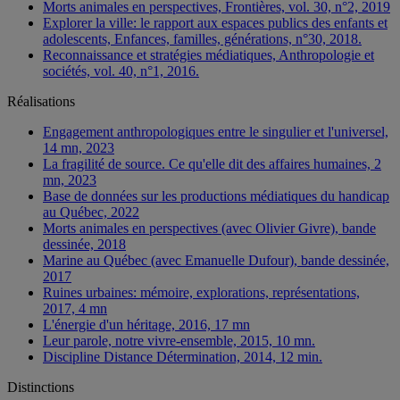
Morts animales en perspectives, Frontières, vol. 30, n°2, 2019
Explorer la ville: le rapport aux espaces publics des enfants et
adolescents, Enfances, familles, générations, n°30, 2018.
Reconnaissance et stratégies médiatiques, Anthropologie et
sociétés, vol. 40, n°1, 2016.
Réalisations
Engagement anthropologiques entre le singulier et l'universel,
14 mn, 2023
La fragilité de source. Ce qu'elle dit des affaires humaines, 2
mn, 2023
Base de données sur les productions médiatiques du handicap
au Québec, 2022
Morts animales en perspectives (avec Olivier Givre), bande
dessinée, 2018
Marine au Québec (avec Emanuelle Dufour), bande dessinée,
2017
Ruines urbaines: mémoire, explorations, représentations,
2017, 4 mn
L'énergie d'un héritage, 2016, 17 mn
Leur parole, notre vivre-ensemble, 2015, 10 mn.
Discipline Distance Détermination, 2014, 12 min.
Distinctions