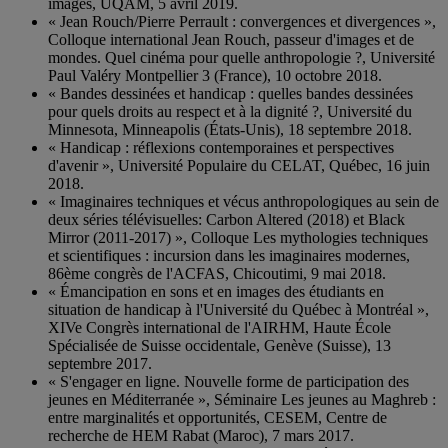
images, UQAM, 5 avril 2019.
« Jean Rouch/Pierre Perrault : convergences et divergences »,
Colloque international Jean Rouch, passeur d'images et de
mondes. Quel cinéma pour quelle anthropologie ?, Université
Paul Valéry Montpellier 3 (France), 10 octobre 2018.
« Bandes dessinées et handicap : quelles bandes dessinées
pour quels droits au respect et à la dignité ?, Université du
Minnesota, Minneapolis (États-Unis), 18 septembre 2018.
« Handicap : réflexions contemporaines et perspectives
d'avenir », Université Populaire du CELAT, Québec, 16 juin
2018.
« Imaginaires techniques et vécus anthropologiques au sein de
deux séries télévisuelles: Carbon Altered (2018) et Black
Mirror (2011-2017) », Colloque Les mythologies techniques
et scientifiques : incursion dans les imaginaires modernes,
86ème congrès de l'ACFAS, Chicoutimi, 9 mai 2018.
« Émancipation en sons et en images des étudiants en
situation de handicap à l'Université du Québec à Montréal »,
XIVe Congrès international de l'AIRHM, Haute École
Spécialisée de Suisse occidentale, Genève (Suisse), 13
septembre 2017.
« S'engager en ligne. Nouvelle forme de participation des
jeunes en Méditerranée », Séminaire Les jeunes au Maghreb :
entre marginalités et opportunités, CESEM, Centre de
recherche de HEM Rabat (Maroc), 7 mars 2017.