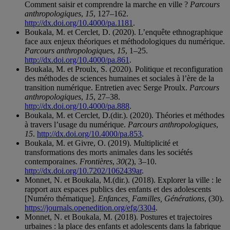
Comment saisir et comprendre la marche en ville ?
Parcours
anthropologiques
,
15
, 127–162.
http://dx.doi.org/10.4000/pa.1181
.
Boukala, M. et Cerclet, D. (2020). L’enquête ethnographique
face aux enjeux théoriques et méthodologiques du numérique.
Parcours anthropologiques
,
15
, 1–25.
http://dx.doi.org/10.4000/pa.861
.
Boukala, M. et Proulx, S. (2020). Politique et reconfiguration
des méthodes de sciences humaines et sociales à l’ère de la
transition numérique. Entretien avec Serge Proulx.
Parcours
anthropologiques
,
15
, 27–38.
http://dx.doi.org/10.4000/pa.888
.
Boukala, M. et Cerclet, D.(dir.). (2020). Théories et méthodes
à travers l’usage du numérique.
Parcours anthropologiques
,
15
.
http://dx.doi.org/10.4000/pa.853
.
Boukala, M. et Givre, O. (2019). Multiplicité et
transformations des morts animales dans les sociétés
contemporaines.
Frontières
,
30
(2), 3–10.
http://dx.doi.org/10.7202/1062439ar
.
Monnet, N. et Boukala, M.(dir.). (2018). Explorer la ville : le
rapport aux espaces publics des enfants et des adolescents
[Numéro thématique].
Enfances, Familles, Générations
, (30).
https://journals.openedition.org/efg/3304
.
Monnet, N. et Boukala, M. (2018). Postures et trajectoires
urbaines : la place des enfants et adolescents dans la fabrique