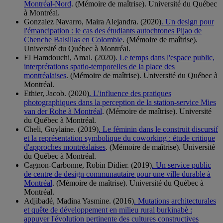
Montréal-Nord
. (Mémoire de maîtrise). Université du Québec
à Montréal.
Gonzalez Navarro, Maira Alejandra. (2020)
. Un design pour
l'émancipation : le cas des étudiants autochtones Pijao de
Chenche Balsillas en Colombie
. (Mémoire de maîtrise).
Université du Québec à Montréal.
El Hamdouchi, Amal. (2020)
. Le temps dans l'espace public,
interprétations spatio-temporelles de la place des
montréalaises
. (Mémoire de maîtrise). Université du Québec à
Montréal.
Ethier, Jacob. (2020)
. L'influence des pratiques
photographiques dans la perception de la station-service Mies
van der Rohe à Montréal
. (Mémoire de maîtrise). Université
du Québec à Montréal.
Cheli, Guylaine. (2019)
. Le féminin dans le construit discursif
et la représentation symbolique du coworking : étude critique
d'approches montréalaises
. (Mémoire de maîtrise). Université
du Québec à Montréal.
Cagnon-Carbonne, Robin Didier. (2019)
. Un service public
de centre de design communautaire pour une ville durable à
Montréal
. (Mémoire de maîtrise). Université du Québec à
Montréal.
Adjibadé, Madina Yasmine. (2016)
. Mutations architecturales
et quête de développement en milieu rural burkinabè :
appuyer l'évolution pertinente des cultures constructives