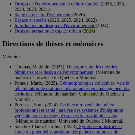
Design de l'environnement et culture durable
(2026, 2025,
2024, 2023, 2021)
Stage en design d'événements
(2026)
Espace et société
(2026, 2025, 2024, 2022)
Introduction au design de l'environnement
(2024)
Design international: espace urbain
(2024)
Directions de thèses et mémoires
Mémoires
Thomas, Mathilde. (2025)
. Dialogue entre les théories
féministes et le design de l'environnement
. (Mémoire de
maîtrise). Université du Québec à Montréal.
Pontais, Marie. (2025)
. Géomorphologies collectives, vers la
réhabilitation de pratiques relationnelles en aménagement des
territoires
. (Mémoire de maîtrise). Université du Québec à
Montréal.
Perrussel, Sam. (2024)
. Architecture végétale, milieu
professionnel et santé : analyse des systèmes d'intégration
végétale pour un design d'espaces de travail plus sains
.
(Mémoire de maîtrise). Université du Québec à Montréal.
Sanchez Llano, Carolina. (2023)
. Symbiose industrielle :
étude du potentiel synergique des petites entreprises de