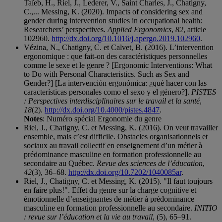
Taïeb, H., Riel, J., Lederer, V., Saint Charles, J., Chatigny,
C.,... Messing, K. (2020). Impacts of considering sex and
gender during intervention studies in occupational health:
Researchers’ perspectives.
Applied Ergonomics
,
82
, article
102960.
http://dx.doi.org/10.1016/j.apergo.2019.102960
.
Vézina, N., Chatigny, C. et Calvet, B. (2016). L’intervention
ergonomique : que fait-on des caractéristiques personnelles
comme le sexe et le genre ? [Ergonomic Interventions: What
to Do with Personal Characteristics. Such as Sex and
Gender?] [La intervención ergonómica: ¿qué hacer con las
características personales como el sexo y el género?].
PISTES
: Perspectives interdisciplinaires sur le travail et la santé
,
18
(2).
http://dx.doi.org/10.4000/pistes.4847
.
Notes
: Numéro spécial Ergonomie du genre
Riel, J., Chatigny, C. et Messing, K. (2016). On veut travailler
ensemble, mais c’est difficile. Obstacles organisationnels et
sociaux au travail collectif en enseignement d’un métier à
prédominance masculine en formation professionnelle au
secondaire au Québec.
Revue des sciences de l’éducation
,
42
(3), 36–68.
http://dx.doi.org/10.7202/1040085ar
.
Riel, J., Chatigny, C. et Messing, K. (2015). "Il faut toujours
en faire plus!". Effet du genre sur la charge cognitive et
émotionnelle d’enseignantes de métier à prédominance
masculine en formation professionnelle au secondaire.
INITIO
: revue sur l’éducation et la vie au travail
, (5), 65–91.