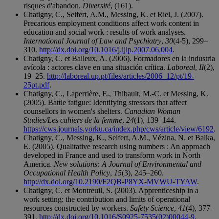
risques d'abandon.
Diversité
, (161).
Chatigny, C., Seifert, A.M., Messing, K. et Riel, J. (2007).
Precarious employment conditions affect work content in
education and social work : results of work analyses.
International Journal of Law and Psychiatry
,
30
(4-5), 299–
310.
http://dx.doi.org/10.1016/j.ijlp.2007.06.004
.
Chatigny, C. et Balleux, A. (2006). Formadores en la industria
avícola : actores clave en una situación crítica.
Laboreal
,
II
(2),
19–25.
http://laboreal.up.pt/files/articles/2006_12/pt/19-
25pt.pdf
.
Chatigny, C., Laperrière, E., Thibault, M.-C. et Messing, K.
(2005). Battle fatigue: Identifying stressors that affect
counsellors in women's shelters.
Canadian Woman
Studies/Les cahiers de la femme
,
24
(1), 139–144.
https://cws.journals.yorku.ca/index.php/cws/article/view/6192
.
Chatigny, C., Messing, K., Seifert, A.M., Vézina, N. et Balka,
E. (2005). Qualitative research using numbers : An approach
developed in France and used to transform work in North
America.
New solutions: A Journal of Environmental and
Occupational Health Policy
,
15
(3), 245–260.
http://dx.doi.org/10.2190/F2QB-P8YX-MVWU-TYAW
.
Chatigny, C. et Montreuil, S. (2003). Apprenticeship in a
work setting: the contribution and limits of operational
resources constructed by workers.
Safety Science
,
41
(4), 377–
391.
http://dx.doi.org/10.1016/S0925-7535(02)00044-9
.