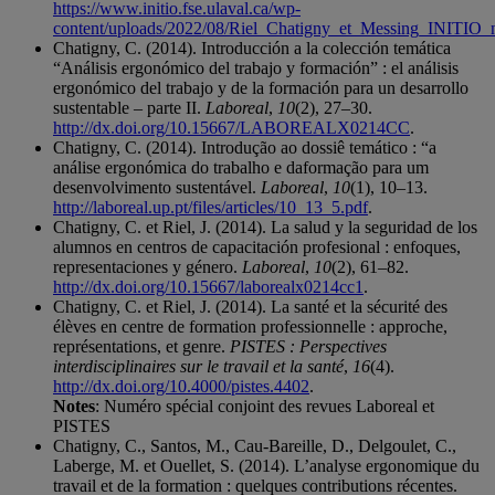
https://www.initio.fse.ulaval.ca/wp-
content/uploads/2022/08/Riel_Chatigny_et_Messing_INITIO
Chatigny, C. (2014). Introducción a la colección temática
“Análisis ergonómico del trabajo y formación” : el análisis
ergonómico del trabajo y de la formación para un desarrollo
sustentable – parte II.
Laboreal
,
10
(2), 27–30.
http://dx.doi.org/10.15667/LABOREALX0214CC
.
Chatigny, C. (2014). Introdução ao dossiê temático : “a
análise ergonómica do trabalho e daformação para um
desenvolvimento sustentável.
Laboreal
,
10
(1), 10–13.
http://laboreal.up.pt/files/articles/10_13_5.pdf
.
Chatigny, C. et Riel, J. (2014). La salud y la seguridad de los
alumnos en centros de capacitación profesional : enfoques,
representaciones y género.
Laboreal
,
10
(2), 61–82.
http://dx.doi.org/10.15667/laborealx0214cc1
.
Chatigny, C. et Riel, J. (2014). La santé et la sécurité des
élèves en centre de formation professionnelle : approche,
représentations, et genre.
PISTES : Perspectives
interdisciplinaires sur le travail et la santé
,
16
(4).
http://dx.doi.org/10.4000/pistes.4402
.
Notes
: Numéro spécial conjoint des revues Laboreal et
PISTES
Chatigny, C., Santos, M., Cau-Bareille, D., Delgoulet, C.,
Laberge, M. et Ouellet, S. (2014). L’analyse ergonomique du
travail et de la formation : quelques contributions récentes.