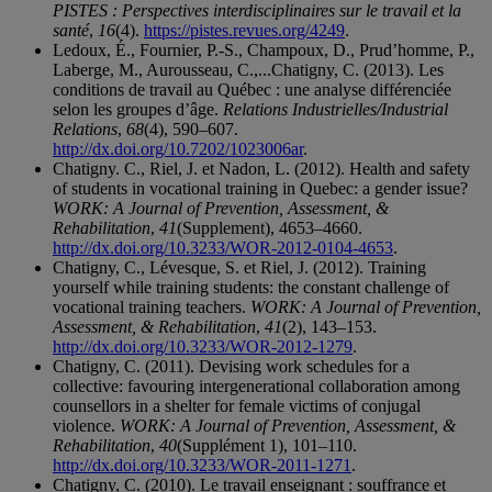
PISTES : Perspectives interdisciplinaires sur le travail et la
santé
,
16
(4).
https://pistes.revues.org/4249
.
Ledoux, É., Fournier, P.-S., Champoux, D., Prud’homme, P.,
Laberge, M., Aurousseau, C.,...Chatigny, C. (2013). Les
conditions de travail au Québec : une analyse différenciée
selon les groupes d’âge.
Relations Industrielles/Industrial
Relations
,
68
(4), 590–607.
http://dx.doi.org/10.7202/1023006ar
.
Chatigny. C., Riel, J. et Nadon, L. (2012). Health and safety
of students in vocational training in Quebec: a gender issue?
WORK: A Journal of Prevention, Assessment, &
Rehabilitation
,
41
(Supplement), 4653–4660.
http://dx.doi.org/10.3233/WOR-2012-0104-4653
.
Chatigny, C., Lévesque, S. et Riel, J. (2012). Training
yourself while training students: the constant challenge of
vocational training teachers.
WORK: A Journal of Prevention,
Assessment, & Rehabilitation
,
41
(2), 143–153.
http://dx.doi.org/10.3233/WOR-2012-1279
.
Chatigny, C. (2011). Devising work schedules for a
collective: favouring intergenerational collaboration among
counsellors in a shelter for female victims of conjugal
violence.
WORK: A Journal of Prevention, Assessment, &
Rehabilitation
,
40
(Supplément 1), 101–110.
http://dx.doi.org/10.3233/WOR-2011-1271
.
Chatigny, C. (2010). Le travail enseignant : souffrance et