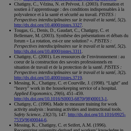
Chatigny, C., Vézina, N. et Prévost, J. (2003). Formation et
soutien à l’apprentissage : des conditions indispensables à la
polyvalence et à la santé et sécurité au travail.
PISTES :
Perspectives interdisciplinaires sur le travail et la santé
,
5
(2).
http://dx.doi.org/10.4000/pistes.3327
.
Tougas, G., Denis, D., Gaudart, C., Chatigny, C. et
Bellemare, M. (2003). Synthèse des présentations et débats du
forum « La rotation, est-ce une solution? ».
PISTES :
Perspectives interdisciplinaires sur le travail et la santé
,
5
(2).
http://dx.doi.org/10.4000/pistes.3311
.
Chatigny, C. (2001). Les ressources de l’environnement : au
coeur de la construction des savoirs professionnels en
situation de travail et de la protection de la santé.
PISTES :
Perspectives interdisciplinaires sur le travail et la santé
,
3
(2).
http://dx.doi.org/10.4000/pistes.3719
.
Messing, K., Chatigny, C. et Courville, J. (1998). “Light” and
“heavy” work in the housekeeping service of a hospital.
Applied Ergonomics
,
29
(6), 451–459.
http://dx.doi.org/10.1016/S0003-6870(98)00013-1
.
Chatigny, C. (1996). Made to measure training for work
activity analysis : learning activities and instructional tools.
Safety Science
,
23
(2/3), 147.
http://dx.doi.org/10.1016/0925-
7535(96)00044-6
.
Messing, K., Chatigny, C. et Seifert, A.M. (1996).
Recognizing university-derived and workers’ knowledge in