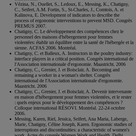
Vézina, N., Ouellet, S., Ledoux, E., Messing, K., Chatigny,
C., Seifert, A.M. Fortin, S., St-Charles, J., Comtois, A. et
Kalinova, E. Development of indicators to describe the
process of ergonomic interventions to prevent MSD. Congrès
PREMUS 2007.
Chatigny, C. Le développement des compétences chez le
personnel des maisons d'hébergement pour femmes
violentées: établir un équilibre entre la santé de l'hébergée et la
sienne. ACFAS 2006. Montréal.
Chatigny, C. et Balleux, A. Instructors in the poultry industry:
interface players in a critical position. Congrès international de
l'Association internationale d'ergonomie. Maastricht. 2006
Chatigny, C., Grenier, J. et Boisclair, A. Becoming and
remaining a worker in a woman's shelter. Congrès
international de l'Association internationale d'ergonomie.
Maastricht. 2006
Chatigny, C., Grenier, J. et Boisclair, A. Devenir intervenante
en maison d'hébergement pour femmes violentées, et le rester
: quels enjeux pour le développement des compétences ?
Colloque international RÉSOVI. Montréal. 22-24 octobre
2006.
Messing, Karen, Riel, Jessica, Seifert, Ana Maria, Laberge,
Marie, Chatigny, Céline Joseph, Karen. Ergonomic studies of
interruptions and discontinuities: a characteristic of women's
work. Actes du congrès Women Work and Health. Delhi.