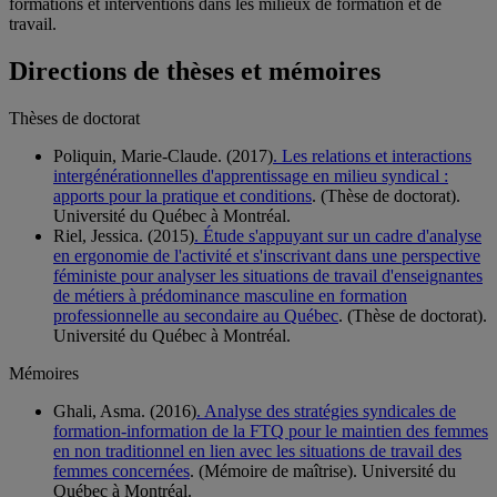
formations et interventions dans les milieux de formation et de
travail.
Directions de thèses et mémoires
Thèses de doctorat
Poliquin, Marie-Claude. (2017)
. Les relations et interactions
intergénérationnelles d'apprentissage en milieu syndical :
apports pour la pratique et conditions
. (Thèse de doctorat).
Université du Québec à Montréal.
Riel, Jessica. (2015)
. Étude s'appuyant sur un cadre d'analyse
en ergonomie de l'activité et s'inscrivant dans une perspective
féministe pour analyser les situations de travail d'enseignantes
de métiers à prédominance masculine en formation
professionnelle au secondaire au Québec
. (Thèse de doctorat).
Université du Québec à Montréal.
Mémoires
Ghali, Asma. (2016)
. Analyse des stratégies syndicales de
formation-information de la FTQ pour le maintien des femmes
en non traditionnel en lien avec les situations de travail des
femmes concernées
. (Mémoire de maîtrise). Université du
Québec à Montréal.