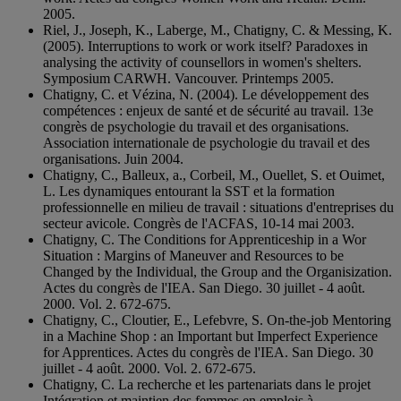
2005.
Riel, J., Joseph, K., Laberge, M., Chatigny, C. & Messing, K.
(2005). Interruptions to work or work itself? Paradoxes in
analysing the activity of counsellors in women's shelters.
Symposium CARWH. Vancouver. Printemps 2005.
Chatigny, C. et Vézina, N. (2004). Le développement des
compétences : enjeux de santé et de sécurité au travail. 13e
congrès de psychologie du travail et des organisations.
Association internationale de psychologie du travail et des
organisations. Juin 2004.
Chatigny, C., Balleux, a., Corbeil, M., Ouellet, S. et Ouimet,
L. Les dynamiques entourant la SST et la formation
professionnelle en milieu de travail : situations d'entreprises du
secteur avicole. Congrès de l'ACFAS, 10-14 mai 2003.
Chatigny, C. The Conditions for Apprenticeship in a Wor
Situation : Margins of Maneuver and Resources to be
Changed by the Individual, the Group and the Organisization.
Actes du congrès de l'IEA. San Diego. 30 juillet - 4 août.
2000. Vol. 2. 672-675.
Chatigny, C., Cloutier, E., Lefebvre, S. On-the-job Mentoring
in a Machine Shop : an Important but Imperfect Experience
for Apprentices. Actes du congrès de l'IEA. San Diego. 30
juillet - 4 août. 2000. Vol. 2. 672-675.
Chatigny, C. La recherche et les partenariats dans le projet
Intégration et maintien des femmes en emplois à