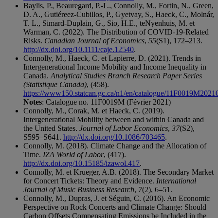
Baylis, P., Beauregard, P.-L., Connolly, M., Fortin, N., Green,
D. A., Gutiéreez-Cubillos, P., Gyetvay, S., Haeck, C., Molnár,
T. L., Simard-Duplain, G., Sio, H.E., teNyenhuis, M. et
Warman, C. (2022). The Distribution of COVID-19-Related
Risks.
Canadian Journal of Economics
,
55
(S1), 172–213.
http://dx.doi.org/10.1111/caje.12540
.
Connolly, M., Haeck, C. et Lapierre, D. (2021). Trends in
Intergenerational Income Mobility and Income Inequality in
Canada.
Analytical Studies Branch Research Paper Series
(Statistique Canada)
, (458).
https://www150.statcan.gc.ca/n1/en/catalogue/11F0019M2021
Notes
: Catalogue no. 11F0019M (Février 2021)
Connolly, M., Corak, M. et Haeck, C. (2019).
Intergenerational Mobility between and within Canada and
the United States.
Journal of Labor Economics
,
37
(S2),
S595–S641.
http://dx.doi.org/10.1086/703465
.
Connolly, M. (2018). Climate Change and the Allocation of
Time.
IZA World of Labor
, (417).
http://dx.doi.org/10.15185/izawol.417
.
Connolly, M. et Krueger, A.B. (2018). The Secondary Market
for Concert Tickets: Theory and Evidence.
International
Journal of Music Business Research
,
7
(2), 6–51.
Connolly, M., Dupras, J. et Séguin, C. (2016). An Economic
Perspective on Rock Concerts and Climate Change: Should
Carbon Offsets Compensating Emissions be Included in the