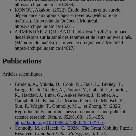
https://archipel.uqam.ca/14939/
KONOU, Akakpo. (2022). Étude des liens entre survie,
dépendance aux grands âges et revenus. (Mémoire de
maîtrise). Université du Québec à Montréal.
https://archipel.uqam.ca/15221/
ARMENDARIZ QUIJANO, Pablo Josué. (2021). Impact
des télésoins sur la santé des femmes et de leurs nouveau-nés.
(Mémoire de maîtrise). Université du Québec à Montréal.
https://archipel.uqam.ca/14617/
Publications
Articles scientifiques
Brodeur, A., Mikola, D., Cook, N., Fiala, L., Brailey, T.,
Briggs, R., de Gendre, A., Dupraz, Y., Gabani, J., Gauriot,
R., Haddad, J., Lima, G., Ankel-Peters, J., Dreber, A.,
Campbell, D., Kattan, L., Marino Fages, D., Mierisch, F.,
Sun, P., Wright, T., Connolly, M.,... et Zhong, Y. (2026).
Reproducibility and robustness of economics and political
science research.
Nature
,
652
(8108), 151–156.
http://dx.doi.org/10.1038/s41586-026-10251-x
.
Connolly, M. et Haeck, C. (2026). The Great Mobility Puzzle
Resolved.
Canadian Public Policy
,
52
(1), 1–21.