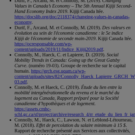
Durif, F., Arcand, M. et Connolly, M. (2019).
Changing
Values in Canada’s Economy – The 5th Annual Kijiji Second-
Hand Economy Index 2019
. Kijiji Canada ltée.
https://docslib.org/doc/2118374/changing-values-in-canadas-
economy
.
Durif, F., Arcand, M. et Connolly, M. (2019).
Des valeurs en
évolution au sein de l'économie canadienne : le 5e indice
Kijiji de l'économie de seconde main-2019
. Kijiji Canada ltée.
https://ocresponsable.com/wp-
content/uploads/2019/11/Indice_Kijiji2019.pdf
.
Connolly, M., Haeck, C. et Lapierre, D. (2019).
Social
Mobility Trends in Canada: Going up the Great Gatsby
Curve
. (numéro 19-03). Groupe de recherche sur le capital
humain.
https://grch.esg.uqam.ca/wp-
content/uploads/sites/82/Connolly_Haeck_Lapierre_GRCH_
03.pdf
.
Connolly, M. et Haeck, C. (2019).
Étude du lien entre la
mobilité intergénérationnelle du revenu et le marché du
logement au Canada, Rapport préparé pour la Société
canadienne d’hypothèques et de logement
.
https://assets.cmhc-
schl.gc.ca/sf/project/archive/research_4/rr_etude_du_lien_fr_ja
Connolly, M., Haeck, C., Lawson, N. et Leblond-Létourneau,
M. (2018).
Effet de percolation du salaire minimum à 15 $
.
Rapport de recherche présenté aux Services aux collectivités,