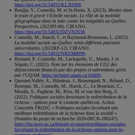
https://doi.org/10.54932/KLJI2908
.
Boujija, Y., Connolly, M. et St-Denis, X. (2023).
Monter dans
le train et gravir l’échelle sociale. Le rôle de la mobilité
géographique dans la lutte contre les inégalités au Québec
.
Perspectives, (2023PJ-08). CIRANO.
https://doi.org/10.54932/DZVN3538
.
Connolly, M., Haeck, C. et Raymond-Brousseau, L. (2022).
La mobilité sociale au Québec selon différents parcours
universitaires
. (2022RP-12). CIRANO.
https://doi.org/10.54932/NRZM8999
.
Bernard, P., Connolly, M., Lachapelle, U., Martin, J. et
Séguin, C. (2022).
Note sur les émissions de CO2 des
déplacements financés par des projets et subventions gérés
par l’UQAM
.
https://archipel.uqam.ca/16409/
.
Quesnel-Vallée, A., Bilodeau, J., Beauregard, N., Béland, D.,
Bourque, M., Connolly, M., Haeck, C., Le Bourdais, C.,
Moulin, S., Pugliese, M., Riva, M. et van den Berg, A.
(2022).
Politiques sociales favorisant la redistribution de la
richesse : options pour le contexte québécois
. Action
Concertée FRQSC « Politiques sociales favorisant une
meilleure redistribution de la richesse dans la société »
(Numéro du projet de recherche 2020-0RCR-280247).
https://frq.gouv.qc.ca/histoire-et-rapport/politiques-sociales-
favorisant-la-redistribution-de-la-richesse-options-pour-le-
contexte-quebecois/
.