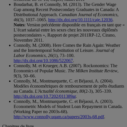
Boudarbat, B. et Connolly, M. (2013). The Gender Wage
Gap among Recent Postsecondary Graduates in Canada: A
Distributional Approach.
Canadian Journal of Economics
,
46
(3), 1037–1065.
http://dx.doi.org/10.1111/caje.12036
.
Notes
: Version précédente disponible en français en tant que «
L’écart salarial entre les sexes chez les nouveaux diplômés
postsecondaires », Rapport de projet 2011RP-12, Cirano,
Novembre 2011.
Connolly, M. (2008). Here Comes the Rain Again: Weather
and the Intertemporal Substitution of Leisure.
Journal of
Labor Economics
,
26
(1), 73–100.
http://dx.doi.org/10.1086/522067
.
Connolly, M. et Krueger, A.B. (2007). Rockonomics: The
Economics of Popular Music.
The Milken Institute Review
,
9
(3), 50–66.
Connolly, M., Montmarquette, C. et Béjaoui, A. (2004).
Modèles économétriques de remboursement de prêts étudiants
au Canada.
L'Actualité économique
,
80
(2-3), 305–339.
http://dx.doi.org/10.7202/011389ar
.
Connolly, M., Montmarquette, C. et Béjaoui, A. (2003).
Econometric Models of Student Loan Repayment in Canada.
(Working Paper no 2003s-68).
http://www.connolly.uqam.ca/papers/2003s-68.pdf
.
Chapitres de livre