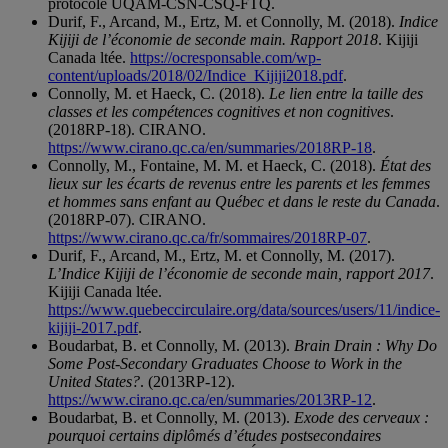
protocole UQAM-CSN-CSQ-FTQ.
Durif, F., Arcand, M., Ertz, M. et Connolly, M. (2018).
Indice
Kijiji de l’économie de seconde main. Rapport 2018
. Kijiji
Canada ltée.
https://ocresponsable.com/wp-
content/uploads/2018/02/Indice_Kijiji2018.pdf
.
Connolly, M. et Haeck, C. (2018).
Le lien entre la taille des
classes et les compétences cognitives et non cognitives
.
(2018RP-18). CIRANO.
https://www.cirano.qc.ca/en/summaries/2018RP-18
.
Connolly, M., Fontaine, M. M. et Haeck, C. (2018).
État des
lieux sur les écarts de revenus entre les parents et les femmes
et hommes sans enfant au Québec et dans le reste du Canada
.
(2018RP-07). CIRANO.
https://www.cirano.qc.ca/fr/sommaires/2018RP-07
.
Durif, F., Arcand, M., Ertz, M. et Connolly, M. (2017).
L’Indice Kijiji de l’économie de seconde main, rapport 2017
.
Kijiji Canada ltée.
https://www.quebeccirculaire.org/data/sources/users/11/indice-
kijiji-2017.pdf
.
Boudarbat, B. et Connolly, M. (2013).
Brain Drain : Why Do
Some Post-Secondary Graduates Choose to Work in the
United States?
. (2013RP-12).
https://www.cirano.qc.ca/en/summaries/2013RP-12
.
Boudarbat, B. et Connolly, M. (2013).
Exode des cerveaux :
pourquoi certains diplômés d’études postsecondaires