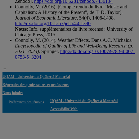
Zenodo].
https://doi.org/10.5281/zenodo.7436134
Connolly, M. (2016). [Compte rendu du livre "Music and
Capitalism: A History of the Present", de T. D. Taylor].
Journal of Economic Literature
, 54(4), 1406-1408.
http://dx.doi.org/10.1257/jel.54.4.1390
Notes
: Info. supplémentaires du livre recensé : University of
Chicago Press, 2015
Connolly, M. (2014). Weather Effects. Dans A.C. Michalos.
Encyclopedia of Quality of Life and Well-Being Research (p.
7021–7023)
. Springer.
http://dx.doi.org/10.1007/978-94-007-
0753-5_3204
...
UQAM - Université du Québec à Montréal
Répertoire des professeures et professeurs
Nous joindre
UQAM - Université du Québec à Montréal
Préférences des témoins
Accessibilité Web