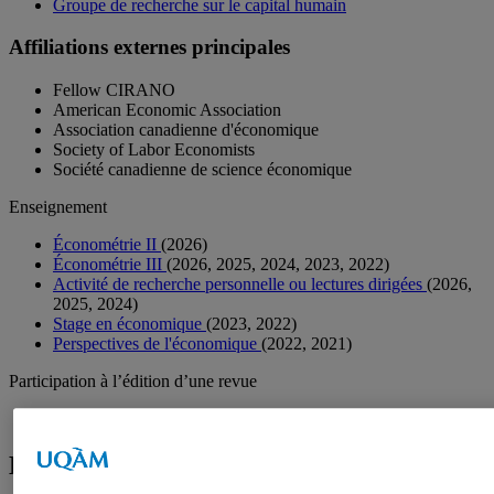
Groupe de recherche sur le capital humain
Affiliations externes principales
Fellow CIRANO
American Economic Association
Association canadienne d'économique
Society of Labor Economists
Société canadienne de science économique
Enseignement
Économétrie II
(2026)
Économétrie III
(2026, 2025, 2024, 2023, 2022)
Activité de recherche personnelle ou lectures dirigées
(2026,
2025, 2024)
Stage en économique
(2023, 2022)
Perspectives de l'économique
(2022, 2021)
Participation à l’édition d’une revue
Canadian Journal of Economics
Directions de thèses et mémoires