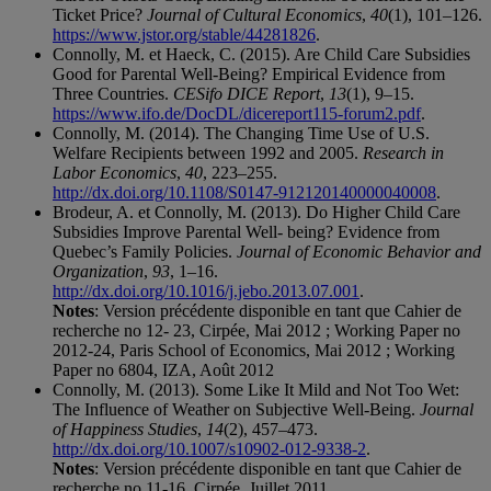
Ticket Price?
Journal of Cultural Economics
,
40
(1), 101–126.
https://www.jstor.org/stable/44281826
.
Connolly, M. et Haeck, C. (2015). Are Child Care Subsidies
Good for Parental Well-Being? Empirical Evidence from
Three Countries.
CESifo DICE Report
,
13
(1), 9–15.
https://www.ifo.de/DocDL/dicereport115-forum2.pdf
.
Connolly, M. (2014). The Changing Time Use of U.S.
Welfare Recipients between 1992 and 2005.
Research in
Labor Economics
,
40
, 223–255.
http://dx.doi.org/10.1108/S0147-912120140000040008
.
Brodeur, A. et Connolly, M. (2013). Do Higher Child Care
Subsidies Improve Parental Well- being? Evidence from
Quebec’s Family Policies.
Journal of Economic Behavior and
Organization
,
93
, 1–16.
http://dx.doi.org/10.1016/j.jebo.2013.07.001
.
Notes
: Version précédente disponible en tant que Cahier de
recherche no 12- 23, Cirpée, Mai 2012 ; Working Paper no
2012-24, Paris School of Economics, Mai 2012 ; Working
Paper no 6804, IZA, Août 2012
Connolly, M. (2013). Some Like It Mild and Not Too Wet:
The Influence of Weather on Subjective Well-Being.
Journal
of Happiness Studies
,
14
(2), 457–473.
http://dx.doi.org/10.1007/s10902-012-9338-2
.
Notes
: Version précédente disponible en tant que Cahier de
recherche no 11-16, Cirpée, Juillet 2011