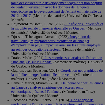
taille des classes sur le développement cognitif et non cognitif
de l'enfant : estimation avec les données de l'Enquête
québécoise sur le développement de l'enfant en maternelle de
2012 et 2017
. (Mémoire de maîtrise). Université du Québec à
Montréal.
Raymond-Brousseau, Lucie. (2022)
. Le rôle des universités et
la mobilité sociale intergénérationnelle au Québec
. (Mémoire
de maîtrise). Université du Québec à Montréal.
Djossou, Tchénagnon Armand. (2022)
. Intégration de
travailleurs (im)migrants sous interdiction de changer
d'employeur au pays : impact salarial sur les autres employés
au sein des occupations affectées
. (Mémoire de maîtrise).
Université du Québec à Montréal.
Drabo, Moïse. (2021)
. Les retombées salariales de l'éducation
: une analyse sur le Canada
. (Mémoire de maîtrise). Université
du Québec à Montréal.
Gagnon, Jean-Sébastien. (2021)
. Corrélation géographique de
la mobilité intergénérationnelle du revenu
. (Mémoire de
maîtrise). Université du Québec à Montréal.
Lemelin Martel, Myriam. (2020)
. Délinquance chez les jeunes
au Canada : analyse empirique des facteurs socio-
économiques présents à l'enfance
. (Mémoire de maîtrise).
Université du Québec à Montréal.
Lacombe Brosseau, Pierre-Luc. (2016)
. Une analyse de
rendement de l'indice de prix de la peinture d'art contemporain