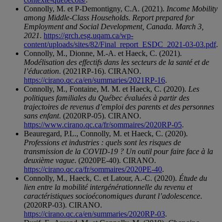
Connolly, M. et P-Demontigny, C.A. (2021).
Income Mobility
among Middle-Class Households. Report prepared for
Employment and Social Development, Canada. March 3,
2021
.
https://grch.esg.uqam.ca/wp-
content/uploads/sites/82/Final_report_ESDC_2021-03-03.pdf
.
Connolly, M., Dionne, M.-A. et Haeck, C. (2021).
Modélisation des effectifs dans les secteurs de la santé et de
l’éducation
. (2021RP-16). CIRANO.
https://cirano.qc.ca/en/summaries/2021RP-16
.
Connolly, M., Fontaine, M. M. et Haeck, C. (2020).
Les
politiques familiales du Québec évaluées à partir des
trajectoires de revenus d’emploi des parents et des personnes
sans enfant
. (2020RP-05). CIRANO.
https://www.cirano.qc.ca/fr/sommaires/2020RP-05
.
Beauregard, P.L., Connolly, M. et Haeck, C. (2020).
Professions et industries : quels sont les risques de
transmission de la COVID-19 ? Un outil pour faire face à la
deuxième vague
. (2020PE-40). CIRANO.
https://cirano.qc.ca/fr/sommaires/2020PE-40
.
Connolly, M., Haeck, C. et Latour, A.-C. (2020).
Étude du
lien entre la mobilité intergénérationnelle du revenu et
caractéristiques socioéconomiques durant l’adolescence
.
(2020RP-03). CIRANO.
https://cirano.qc.ca/en/summaries/2020RP-03
.