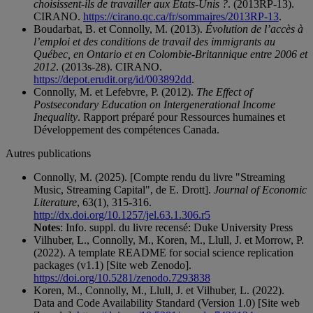
choisissent-ils de travailler aux États-Unis ?
. (2013RP-13).
CIRANO.
https://cirano.qc.ca/fr/sommaires/2013RP-13
.
Boudarbat, B. et Connolly, M. (2013).
Évolution de l’accès à
l’emploi et des conditions de travail des immigrants au
Québec, en Ontario et en Colombie-Britannique entre 2006 et
2012
. (2013s-28). CIRANO.
https://depot.erudit.org/id/003892dd
.
Connolly, M. et Lefebvre, P. (2012).
The Effect of
Postsecondary Education on Intergenerational Income
Inequality
. Rapport préparé pour Ressources humaines et
Développement des compétences Canada.
Autres publications
Connolly, M. (2025). [Compte rendu du livre "Streaming
Music, Streaming Capital", de E. Drott].
Journal of Economic
Literature
, 63(1), 315-316.
http://dx.doi.org/10.1257/jel.63.1.306.r5
Notes
: Info. suppl. du livre recensé: Duke University Press
Vilhuber, L., Connolly, M., Koren, M., Llull, J. et Morrow, P.
(2022). A template README for social science replication
packages (v1.1) [Site web Zenodo].
https://doi.org/10.5281/zenodo.7293838
Koren, M., Connolly, M., Llull, J. et Vilhuber, L. (2022).
Data and Code Availability Standard (Version 1.0) [Site web