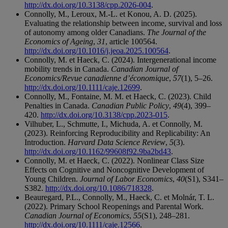
http://dx.doi.org/10.3138/cpp.2026-004
.
Connolly, M., Leroux, M.-L. et Konou, A. D. (2025).
Evaluating the relationship between income, survival and loss
of autonomy among older Canadians.
The Journal of the
Economics of Ageing
,
31
, article 100564.
http://dx.doi.org/10.1016/j.jeoa.2025.100564
.
Connolly, M. et Haeck, C. (2024). Intergenerational income
mobility trends in Canada.
Canadian Journal of
Economics/Revue canadienne d’économique
,
57
(1), 5–26.
http://dx.doi.org/10.1111/caje.12699
.
Connolly, M., Fontaine, M. M. et Haeck, C. (2023). Child
Penalties in Canada.
Canadian Public Policy
,
49
(4), 399–
420.
http://dx.doi.org/10.3138/cpp.2023-015
.
Vilhuber, L., Schmutte, I., Michuda, A. et Connolly, M.
(2023). Reinforcing Reproducibility and Replicability: An
Introduction.
Harvard Data Science Review
,
5
(3).
http://dx.doi.org/10.1162/99608f92.9ba2bd43
.
Connolly, M. et Haeck, C. (2022). Nonlinear Class Size
Effects on Cognitive and Noncognitive Development of
Young Children.
Journal of Labor Economics
,
40
(S1), S341–
S382.
http://dx.doi.org/10.1086/718328
.
Beauregard, P.L., Connolly, M., Haeck, C. et Molnár, T. L.
(2022). Primary School Reopenings and Parental Work.
Canadian Journal of Economics
,
55
(S1), 248–281.
http://dx.doi.org/10.1111/caje.12566
.