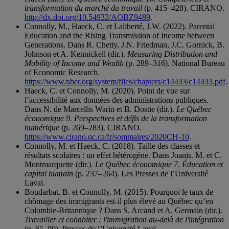
transformation du marché du travail
(p. 415–428). CIRANO.
http://dx.doi.org/10.54932/AOBZ9489
.
Connolly, M., Haeck, C. et Laliberté, J.W. (2022). Parental
Education and the Rising Transmission of Income between
Generations. Dans R. Chetty, J.N. Friedman, J.C. Gornick, B.
Johnson et A. Kennickell (dir.).
Measuring Distribution and
Mobility of Income and Wealth
(p. 289–316). National Bureau
of Economic Research.
https://www.nber.org/system/files/chapters/c14433/c14433.pdf
.
Haeck, C. et Connolly, M. (2020). Point de vue sur
l’accessibilité aux données des administrations publiques.
Dans N. de Marcellis Warin et B. Dostie (dir.).
Le Québec
économique 9. Perspectives et défis de la transformation
numérique
(p. 269–283). CIRANO.
https://www.cirano.qc.ca/fr/sommaires/2020CH-10
.
Connolly, M. et Haeck, C. (2018). Taille des classes et
résultats scolaires : un effet hétérogène. Dans Joanis. M. et C.
Montmarquette (dir.).
Le Québec économique 7. Éducation et
capital humain
(p. 237–264). Les Presses de l’Université
Laval.
Boudarbat, B. et Connolly, M. (2015). Pourquoi le taux de
chômage des immigrants est-il plus élevé au Québec qu’en
Colombie-Britannique ? Dans S. Arcand et A. Germain (dir.).
Travailler et cohabiter : l'immigration au-delà de l'intégration
(p. 65–90). Presses de l’Université Laval.