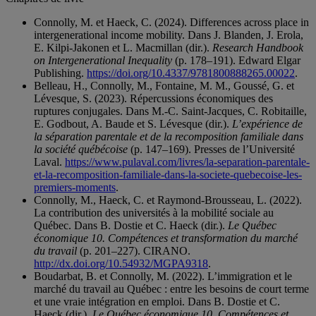
Connolly, M. et Haeck, C. (2024). Differences across place in
intergenerational income mobility. Dans J. Blanden, J. Erola,
E. Kilpi-Jakonen et L. Macmillan (dir.).
Research Handbook
on Intergenerational Inequality
(p. 178–191). Edward Elgar
Publishing.
https://doi.org/10.4337/9781800888265.00022
.
Belleau, H., Connolly, M., Fontaine, M. M., Goussé, G. et
Lévesque, S. (2023). Répercussions économiques des
ruptures conjugales. Dans M.-C. Saint‐Jacques, C. Robitaille,
E. Godbout, A. Baude et S. Lévesque (dir.).
L’expérience de
la séparation parentale et de la recomposition familiale dans
la société québécoise
(p. 147–169). Presses de l’Université
Laval.
https://www.pulaval.com/livres/la-separation-parentale-
et-la-recomposition-familiale-dans-la-societe-quebecoise-les-
premiers-moments
.
Connolly, M., Haeck, C. et Raymond-Brousseau, L. (2022).
La contribution des universités à la mobilité sociale au
Québec. Dans B. Dostie et C. Haeck (dir.).
Le Québec
économique 10. Compétences et transformation du marché
du travail
(p. 201–227). CIRANO.
http://dx.doi.org/10.54932/MGPA9318
.
Boudarbat, B. et Connolly, M. (2022). L’immigration et le
marché du travail au Québec : entre les besoins de court terme
et une vraie intégration en emploi. Dans B. Dostie et C.
Haeck (dir.).
Le Québec économique 10. Compétences et