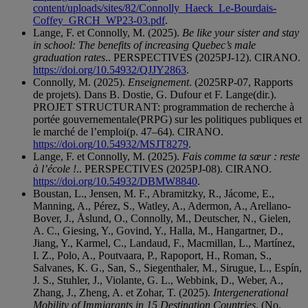
content/uploads/sites/82/Connolly_Haeck_Le-Bourdais-
Coffey_GRCH_WP23-03.pdf
.
Lange, F. et Connolly, M. (2025).
Be like your sister and stay
in school: The benefits of increasing Quebec’s male
graduation rates
.. PERSPECTIVES (2025PJ-12). CIRANO.
https://doi.org/10.54932/QJJY2863
.
Connolly, M. (2025).
Enseignement
. (2025RP-07, Rapports
de projets). Dans B. Dostie, G. Dufour et F. Lange(dir.).
PROJET STRUCTURANT: programmation de recherche à
portée gouvernementale(PRPG) sur les politiques publiques et
le marché de l’emploi(p. 47–64). CIRANO.
https://doi.org/10.54932/MSJT8279
.
Lange, F. et Connolly, M. (2025).
Fais comme ta sœur : reste
à l’école !
.. PERSPECTIVES (2025PJ-08). CIRANO.
https://doi.org/10.54932/DBMW8840
.
Boustan, L., Jensen, M. F., Abramitzky, R., Jácome, E.,
Manning, A., Pérez, S., Watley, A., Adermon, A., Arellano-
Bover, J., Åslund, O., Connolly, M., Deutscher, N., Gielen,
A. C., Giesing, Y., Govind, Y., Halla, M., Hangartner, D.,
Jiang, Y., Karmel, C., Landaud, F., Macmillan, L., Martínez,
I. Z., Polo, A., Poutvaara, P., Rapoport, H., Roman, S.,
Salvanes, K. G., San, S., Siegenthaler, M., Sirugue, L., Espín,
J. S., Stuhler, J., Violante, G. L., Webbink, D., Weber, A.,
Zhang, J., Zheng, A. et Zohar, T. (2025).
Intergenerational
Mobility of Immigrants in 15 Destination Countries
. (No.