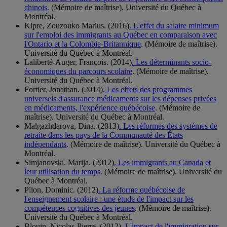
chinois
. (Mémoire de maîtrise). Université du Québec à
Montréal.
Kipre, Zouzouko Marius. (2016)
. L'effet du salaire minimum
sur l'emploi des immigrants au Québec en comparaison avec
l'Ontario et la Colombie-Britannique
. (Mémoire de maîtrise).
Université du Québec à Montréal.
Laliberté-Auger, François. (2014)
. Les déterminants socio-
économiques du parcours scolaire
. (Mémoire de maîtrise).
Université du Québec à Montréal.
Fortier, Jonathan. (2014)
. Les effets des programmes
universels d'assurance médicaments sur les dépenses privées
en médicaments, l'expérience québécoise
. (Mémoire de
maîtrise). Université du Québec à Montréal.
Malgazhdarova, Dina. (2013)
. Les réformes des systèmes de
retraite dans les pays de la Communauté des États
indépendants
. (Mémoire de maîtrise). Université du Québec à
Montréal.
Simjanovski, Marija. (2012)
. Les immigrants au Canada et
leur utilisation du temps
. (Mémoire de maîtrise). Université du
Québec à Montréal.
Pilon, Dominic. (2012)
. La réforme québécoise de
l'enseignement scolaire : une étude de l'impact sur les
compétences cognitives des jeunes
. (Mémoire de maîtrise).
Université du Québec à Montréal.
Blouin, Nicolas-Pierre. (2012)
. L'impact de l'immigration sur