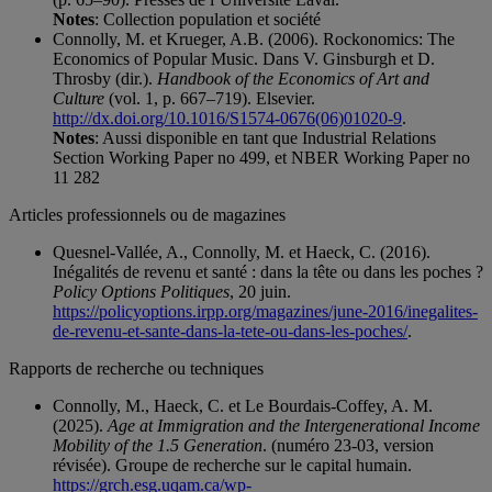
Notes
: Collection population et société
Connolly, M. et Krueger, A.B. (2006). Rockonomics: The
Economics of Popular Music. Dans V. Ginsburgh et D.
Throsby (dir.).
Handbook of the Economics of Art and
Culture
(vol. 1, p. 667–719). Elsevier.
http://dx.doi.org/10.1016/S1574-0676(06)01020-9
.
Notes
: Aussi disponible en tant que Industrial Relations
Section Working Paper no 499, et NBER Working Paper no
11 282
Articles professionnels ou de magazines
Quesnel-Vallée, A., Connolly, M. et Haeck, C. (2016).
Inégalités de revenu et santé : dans la tête ou dans les poches ?
Policy Options Politiques
, 20 juin.
https://policyoptions.irpp.org/magazines/june-2016/inegalites-
de-revenu-et-sante-dans-la-tete-ou-dans-les-poches/
.
Rapports de recherche ou techniques
Connolly, M., Haeck, C. et Le Bourdais-Coffey, A. M.
(2025).
Age at Immigration and the Intergenerational Income
Mobility of the 1.5 Generation
. (numéro 23-03, version
révisée). Groupe de recherche sur le capital humain.
https://grch.esg.uqam.ca/wp-