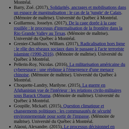
Montréal.
Barry, Zoé. (2017)
. Solidarités, ancrages et mobilisations dans
un espace de marginalisation : le cas de la 'jungle' de Calais
.
(Mémoire de maîtrise). Université du Québec à Montréal.
Guillarmou, Josselyn. (2017)
. De la cage dorée à la cage
rouillée : le processus d'internalisation de la frontière dans la
Rio Grande Valley au Texas
. (Mémoire de maîtrise).
Université du Québec à Montréal.
Grenier-Chalifoux, William. (2017)
. Radicalisation hors ligne
: le rôle des réseaux sociaux dans le passage à l'acte terroriste
islamiste (1990-2016)
. (Mémoire de maîtrise). Université du
Québec à Montréal.
Pellerin-Roy, Nicolas. (2016)
. La militarisation américaine du
cyberespace : une réplique à l'émergence d'une menace
chinoise
. (Mémoire de maîtrise). Université du Québec à
Montréal.
Choquette-Landry, Marilyne. (2015)
. La guerre en
Afghanistan vue de l'intérieur : les relations civilo-militaires
sous Barack Obama
. (Mémoire de maîtrise). Université du
Québec à Montréal.
Goupille, Mickaël. (2015)
. Question climatique et
changements politiques : les communautés de sécurité
environnementale pour sortir de l'impasse
. (Mémoire de
maîtrise). Université du Québec à Montréal.
Alaoui, Alexandre. (2015)
. Le processus décisionnel en