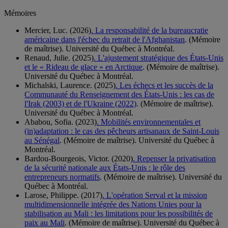
Mémoires
Mercier, Luc. (2026)
. La responsabilité de la bureaucratie
américaine dans l'échec du retrait de l'Afghanistan
. (Mémoire
de maîtrise). Université du Québec à Montréal.
Renaud, Julie. (2025)
. L'ajustement stratégique des États-Unis
et le « Rideau de glace » en Arctique
. (Mémoire de maîtrise).
Université du Québec à Montréal.
Michalski, Laurence. (2025)
. Les échecs et les succès de la
Communauté du Renseignement des États-Unis : les cas de
l'Irak (2003) et de l'Ukraine (2022)
. (Mémoire de maîtrise).
Université du Québec à Montréal.
Ababou, Sofia. (2023)
. Mobilités environnementales et
(in)adaptation : le cas des pêcheurs artisanaux de Saint-Louis
au Sénégal
. (Mémoire de maîtrise). Université du Québec à
Montréal.
Bardou-Bourgeois, Victor. (2020)
. Repenser la privatisation
de la sécurité nationale aux États-Unis : le rôle des
entrepreneurs normatifs
. (Mémoire de maîtrise). Université du
Québec à Montréal.
Larose, Philippe. (2017)
. L'opération Serval et la mission
multidimensionnelle intégrée des Nations Unies pour la
stabilisation au Mali : les limitations pour les possibilités de
paix au Mali
. (Mémoire de maîtrise). Université du Québec à