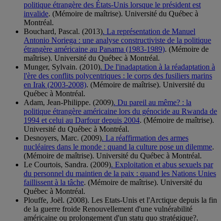
politique étrangère des États-Unis lorsque le président est
invalide
. (Mémoire de maîtrise). Université du Québec à
Montréal.
Bouchard, Pascal. (2013)
. La représentation de Manuel
Antonio Noriega : une analyse constructiviste de la politique
étrangère américaine au Panama (1983-1989)
. (Mémoire de
maîtrise). Université du Québec à Montréal.
Munger, Sylvain. (2010)
. De l'inadaptation à la réadaptation à
l'ère des conflits polycentriques : le corps des fusiliers marins
en Irak (2003-2008)
. (Mémoire de maîtrise). Université du
Québec à Montréal.
Adam, Jean-Philippe. (2009)
. Du pareil au même? : la
politique étrangère américaine lors du génocide au Rwanda de
1994 et celui au Darfour depuis 2004
. (Mémoire de maîtrise).
Université du Québec à Montréal.
Desnoyers, Marc. (2009)
. La réaffirmation des armes
nucléaires dans le monde : quand la culture pose un dilemme
.
(Mémoire de maîtrise). Université du Québec à Montréal.
Le Courtois, Sandra. (2009)
. Exploitation et abus sexuels par
du personnel du maintien de la paix : quand les Nations Unies
faillissent à la tâche
. (Mémoire de maîtrise). Université du
Québec à Montréal.
Plouffe, Joël. (2008). Les Etats-Unis et l'Arctique depuis la fin
de la guerre froide Renouvellement d'une vulnérabilité
américaine ou prolongement d'un statu quo stratégique?.