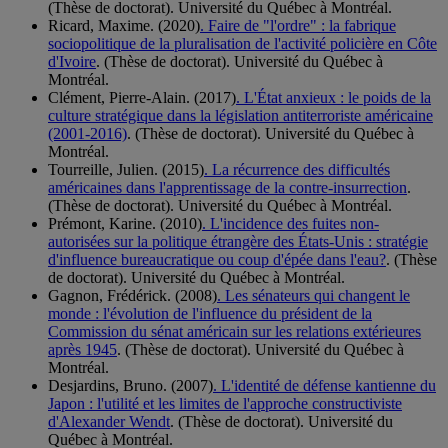
(Thèse de doctorat). Université du Québec à Montréal.
Ricard, Maxime. (2020)
. Faire de "l'ordre" : la fabrique
sociopolitique de la pluralisation de l'activité policière en Côte
d'Ivoire
. (Thèse de doctorat). Université du Québec à
Montréal.
Clément, Pierre-Alain. (2017)
. L'État anxieux : le poids de la
culture stratégique dans la législation antiterroriste américaine
(2001-2016)
. (Thèse de doctorat). Université du Québec à
Montréal.
Tourreille, Julien. (2015)
. La récurrence des difficultés
américaines dans l'apprentissage de la contre-insurrection
.
(Thèse de doctorat). Université du Québec à Montréal.
Prémont, Karine. (2010)
. L'incidence des fuites non-
autorisées sur la politique étrangère des États-Unis : stratégie
d'influence bureaucratique ou coup d'épée dans l'eau?
. (Thèse
de doctorat). Université du Québec à Montréal.
Gagnon, Frédérick. (2008)
. Les sénateurs qui changent le
monde : l'évolution de l'influence du président de la
Commission du sénat américain sur les relations extérieures
après 1945
. (Thèse de doctorat). Université du Québec à
Montréal.
Desjardins, Bruno. (2007)
. L'identité de défense kantienne du
Japon : l'utilité et les limites de l'approche constructiviste
d'Alexander Wendt
. (Thèse de doctorat). Université du
Québec à Montréal.