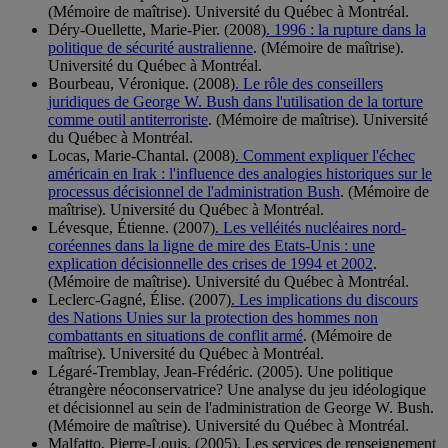
(Mémoire de maîtrise). Université du Québec à Montréal.
Déry-Ouellette, Marie-Pier. (2008)
. 1996 : la rupture dans la
politique de sécurité australienne
. (Mémoire de maîtrise).
Université du Québec à Montréal.
Bourbeau, Véronique. (2008)
. Le rôle des conseillers
juridiques de George W. Bush dans l'utilisation de la torture
comme outil antiterroriste
. (Mémoire de maîtrise). Université
du Québec à Montréal.
Locas, Marie-Chantal. (2008)
. Comment expliquer l'échec
américain en Irak : l'influence des analogies historiques sur le
processus décisionnel de l'administration Bush
. (Mémoire de
maîtrise). Université du Québec à Montréal.
Lévesque, Étienne. (2007)
. Les velléités nucléaires nord-
coréennes dans la ligne de mire des Etats-Unis : une
explication décisionnelle des crises de 1994 et 2002
.
(Mémoire de maîtrise). Université du Québec à Montréal.
Leclerc-Gagné, Élise. (2007)
. Les implications du discours
des Nations Unies sur la protection des hommes non
combattants en situations de conflit armé
. (Mémoire de
maîtrise). Université du Québec à Montréal.
Légaré-Tremblay, Jean-Frédéric. (2005). Une politique
étrangère néoconservatrice? Une analyse du jeu idéologique
et décisionnel au sein de l'administration de George W. Bush.
(Mémoire de maîtrise). Université du Québec à Montréal.
Malfatto, Pierre-Louis. (2005). Les services de renseignement