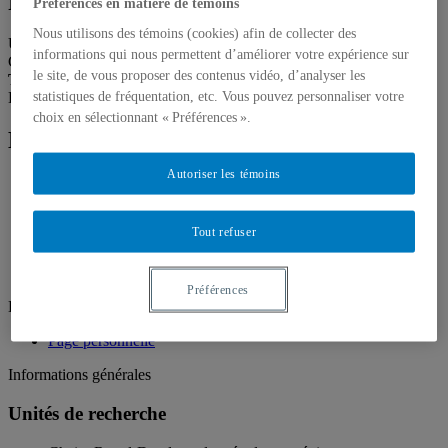
Professeur
Préférences en matière de témoins
Nous utilisons des témoins (cookies) afin de collecter des
Unité
:
Département de science politique
informations qui nous permettent d’améliorer votre expérience sur
Courriel
:
david.charles-philippe@uqam.ca
le site, de vous proposer des contenus vidéo, d’analyser les
Téléphone
: (514) 987-3000 poste 2300
statistiques de fréquentation, etc. Vous pouvez personnaliser votre
Langues
: Français, Anglais
choix en sélectionnant « Préférences ».
Domaines d'expertise
Autoriser les témoins
Conflits armés
Études stratégiques
Missions de paix
Tout refuser
Politique étrangère des États-Unis
Science politique
Sécurité
Préférences
Liens d'intérêt
Page personnelle
Informations générales
Unités de recherche