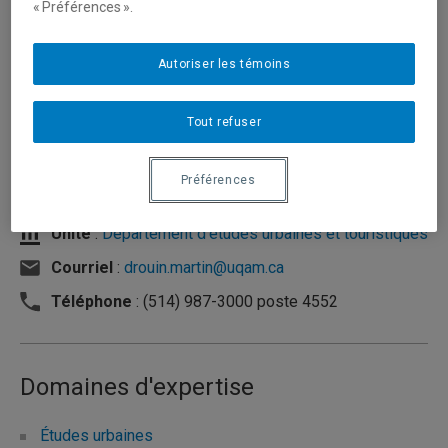
« Préférences ».
Autoriser les témoins
Tout refuser
Préférences
Unité
:
Département d'études urbaines et touristiques
Courriel
:
drouin.martin@uqam.ca
Téléphone
: (514) 987-3000 poste 4552
Domaines d'expertise
Études urbaines