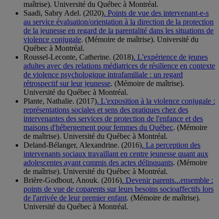
maîtrise). Université du Québec à Montréal.
Saadi, Sabry Adel. (2020)
. Points de vue des intervenant-e-s
au service évaluation/orientation à la direction de la protection
de la jeunesse en regard de la parentalité dans les situations de
violence conjugale
. (Mémoire de maîtrise). Université du
Québec à Montréal.
Roussel-Leconte, Catherine. (2018)
. L'expérience de jeunes
adultes avec des relations médiatrices de résilience en contexte
de violence psychologique intrafamiliale : un regard
rétrospectif sur leur jeunesse
. (Mémoire de maîtrise).
Université du Québec à Montréal.
Plante, Nathalie. (2017)
. L'exposition à la violence conjugale :
représentations sociales et sens des pratiques chez des
intervenantes des services de protection de l'enfance et des
maisons d'hébergement pour femmes du Québec
. (Mémoire
de maîtrise). Université du Québec à Montréal.
Deland-Bélanger, Alexandrine. (2016)
. La perception des
intervenants sociaux travaillant en centre jeunesse quant aux
adolescentes ayant commis des actes délinquants
. (Mémoire
de maîtrise). Université du Québec à Montréal.
Brière-Godbout, Anouk. (2016)
. Devenir parents...ensemble :
points de vue de coparents sur leurs besoins socioaffectifs lors
de l'arrivée de leur premier enfant
. (Mémoire de maîtrise).
Université du Québec à Montréal.