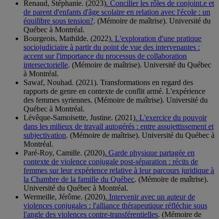
Renaud, Stéphanie. (2023)
. Concilier les rôles de conjoint.e et
de parent d'enfants d'âge scolaire en relation avec l'école : un
équilibre sous tension?
. (Mémoire de maîtrise). Université du
Québec à Montréal.
Bourgeois, Mathilde. (2022)
. L'exploration d'une pratique
sociojudiciaire à partir du point de vue des intervenantes :
accent sur l'importance du processus de collaboration
intersectorielle
. (Mémoire de maîtrise). Université du Québec
à Montréal.
Sawaf, Nouhad. (2021). Transformations en regard des
rapports de genre en contexte de conflit armé. L'expérience
des femmes syriennes. (Mémoire de maîtrise). Université du
Québec à Montréal.
Lévêque-Samoisette, Justine. (2021)
. L'exercice du pouvoir
dans les milieux de travail autogérés : entre assujettissement et
subjectivation
. (Mémoire de maîtrise). Université du Québec à
Montréal.
Paré-Roy, Camille. (2020)
. Garde physique partagée en
contexte de violence conjugale post-séparation : récits de
femmes sur leur expérience relative à leur parcours juridique à
la Chambre de la famille du Québec
. (Mémoire de maîtrise).
Université du Québec à Montréal.
Wermeille, Jérôme. (2020)
. Intervenir avec un auteur de
violences conjugales : l'alliance thérapeutique réfléchie sous
l'angle des violences contre-transférentielles
. (Mémoire de