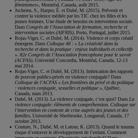
féminismes»
, Montréal, Canada, août 2015.
Jochems, S., Harper, É. et Dubé, M. (2015). Prévenir et
contrer la violence médiée par les TIC chez les filles et les
jeunes femmes. Une étude de besoins en intervention sociale.
Dans
Congrès de l’Association de formation, recherche et
intervention sociales (AIFRIS)
, Porto, Portugal, juillet 2015.
Rojas-Viger, C. et Dubé, M. (2014). Violence et corps créatif
émergent. Dans
Colloque 48 : « La créativité dans la
recherche et dans la pratique : enjeux individuels et collectifs
». 82e Congrès de l’Association francophone pour le savoir
(ACFAS)
, Université Concordia, Montréal, Canada, 12-13
mai 2014.
Rojas-Viger, C. et Dubé, M. (2013). Imbrication des rapports
de pouvoir publics-privés en violence conjugale? Dans
Colloque de l’ACFAS « Les frontières du privé et du politique
: violences conjugale, sexuelles et politique »
, Québec,
Canada, mais 2013.
Dubé, M. (2013). La violence conjugale, c’est quoi? Dans
La
violence conjugale: éléments de compréhension. Colloque sur
l’intervention en contexte de crise auprès des jeunes et des
familles
, Université de Sherbrooke, Longueuil, Canada, 17
octobre 2013.
Couture, N., Dubé, M. et Latour, K. (2013). Quand le trauma
risque d’entraver le développement de l’enfant. Comment
intervenir en contexte d’homicide intrafamilial? Dans
«