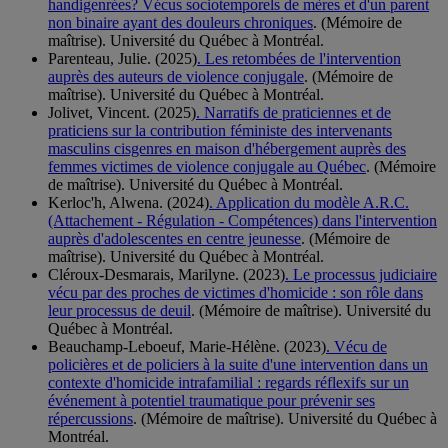
handigenrées? Vécus sociotemporels de mères et d'un parent
non binaire ayant des douleurs chroniques
. (Mémoire de
maîtrise). Université du Québec à Montréal.
Parenteau, Julie. (2025)
. Les retombées de l'intervention
auprès des auteurs de violence conjugale
. (Mémoire de
maîtrise). Université du Québec à Montréal.
Jolivet, Vincent. (2025)
. Narratifs de praticiennes et de
praticiens sur la contribution féministe des intervenants
masculins cisgenres en maison d'hébergement auprès des
femmes victimes de violence conjugale au Québec
. (Mémoire
de maîtrise). Université du Québec à Montréal.
Kerloc'h, Alwena. (2024)
. Application du modèle A.R.C.
(Attachement - Régulation - Compétences) dans l'intervention
auprès d'adolescentes en centre jeunesse
. (Mémoire de
maîtrise). Université du Québec à Montréal.
Cléroux-Desmarais, Marilyne. (2023)
. Le processus judiciaire
vécu par des proches de victimes d'homicide : son rôle dans
leur processus de deuil
. (Mémoire de maîtrise). Université du
Québec à Montréal.
Beauchamp-Leboeuf, Marie-Hélène. (2023)
. Vécu de
policières et de policiers à la suite d'une intervention dans un
contexte d'homicide intrafamilial : regards réflexifs sur un
événement à potentiel traumatique pour prévenir ses
répercussions
. (Mémoire de maîtrise). Université du Québec à
Montréal.