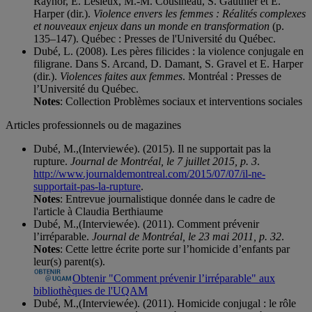
Raynor, É. Lesieux, M.-M. Cousineau, S. Gauthier et É.
Harper (dir.).
Violence envers les femmes : Réalités complexes
et nouveaux enjeux dans un monde en transformation
(p.
135–147). Québec : Presses de l'Université du Québec.
Dubé, L. (2008). Les pères filicides : la violence conjugale en
filigrane. Dans S. Arcand, D. Damant, S. Gravel et E. Harper
(dir.).
Violences faites aux femmes
. Montréal : Presses de
l’Université du Québec.
Notes
: Collection Problèmes sociaux et interventions sociales
Articles professionnels ou de magazines
Dubé, M.,(Interviewée). (2015). Il ne supportait pas la
rupture.
Journal de Montréal, le 7 juillet 2015, p. 3
.
http://www.journaldemontreal.com/2015/07/07/il-ne-
supportait-pas-la-rupture
.
Notes
: Entrevue journalistique donnée dans le cadre de
l'article à Claudia Berthiaume
Dubé, M.,(Interviewée). (2011). Comment prévenir
l’irréparable.
Journal de Montréal, le 23 mai 2011, p. 32
.
Notes
: Cette lettre écrite porte sur l’homicide d’enfants par
leur(s) parent(s).
Obtenir "Comment prévenir l’irréparable" aux
bibliothèques de l'UQAM
Dubé, M.,(Interviewée). (2011). Homicide conjugal : le rôle