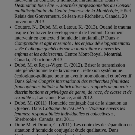
Destination bien-être ». Journées professionnelles du Conseil
multidisciplinaire du Centre jeunesse de la Montérégie
, Hôtel
Relais des Gouverneurs, St-Jean-sur-Richelieu, Canada, 20
novembre 2013.
Couture, N., Dubé, M. et Latour, K. (2013). Quand le trauma
risque d’entraver le développement de l’enfant. Comment
intervenir en contexte d’homicide intrafamilial? Dans
«
Comprendre et agir ensemble : les enjeux développementaux
». 6e Colloque québécois sur la maltraitance envers les
enfants et les adolescents
, Centre Mont-Royal, Montréal,
Canada, 29 octobre 2013.
Dubé, M. et Rojas-Viger, C. (2012). Briser la transmission
intergénérationnelle de la violence : réflexion systémique-
écologique-politique pour un avenir promotionnel et préventif.
Dans
6ième Congrès international des recherches féministes
francophones intitulé « Imbrication des rapports de pouvoir :
discriminations et privilèges de genre, de race, de classe et de
sexualité »
, Lausanne, France, août 2012.
Dubé, M. (2011). Homicide conjugal: état de la situation au
Québec. Dans
Colloque de l’ACFAS « Violence envers les
femmes: responsabilités individuelles et collectives »
,
Sherbrooke, Canada, mai 2011.
Dubé M. et Drouin, C. (2011). Les contextes de séparation en
situation d’homicide conjugale: étude qualitative. Dans