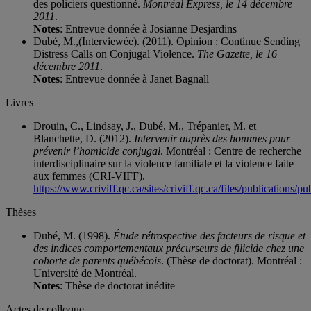
des policiers questionné.
Montréal Express, le 14 décembre
2011
.
Notes
: Entrevue donnée à Josianne Desjardins
Dubé, M.,(Interviewée). (2011). Opinion : Continue Sending
Distress Calls on Conjugal Violence.
The Gazette, le 16
décembre 2011
.
Notes
: Entrevue donnée à Janet Bagnall
Livres
Drouin, C., Lindsay, J., Dubé, M., Trépanier, M. et
Blanchette, D. (2012).
Intervenir auprès des hommes pour
prévenir l’homicide conjugal
. Montréal : Centre de recherche
interdisciplinaire sur la violence familiale et la violence faite
aux femmes (CRI-VIFF).
https://www.criviff.qc.ca/sites/criviff.qc.ca/files/publication
Thèses
Dubé, M. (1998).
Étude rétrospective des facteurs de risque et
des indices comportementaux précurseurs de filicide chez une
cohorte de parents québécois
. (Thèse de doctorat). Montréal :
Université de Montréal.
Notes
: Thèse de doctorat inédite
Actes de colloque