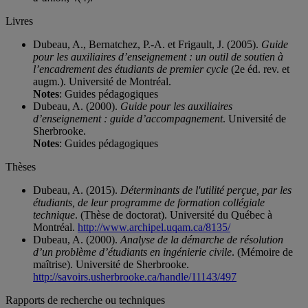
Livres
Dubeau, A., Bernatchez, P.-A. et Frigault, J. (2005).
Guide
pour les auxiliaires d’enseignement : un outil de soutien à
l’encadrement des étudiants de premier cycle
(2e éd. rev. et
augm.). Université de Montréal.
Notes
: Guides pédagogiques
Dubeau, A. (2000).
Guide pour les auxiliaires
d’enseignement : guide d’accompagnement
. Université de
Sherbrooke.
Notes
: Guides pédagogiques
Thèses
Dubeau, A. (2015).
Déterminants de l'utilité perçue, par les
étudiants, de leur programme de formation collégiale
technique
. (Thèse de doctorat). Université du Québec à
Montréal.
http://www.archipel.uqam.ca/8135/
Dubeau, A. (2000).
Analyse de la démarche de résolution
d’un problème d’étudiants en ingénierie civile
. (Mémoire de
maîtrise). Université de Sherbrooke.
http://savoirs.usherbrooke.ca/handle/11143/497
Rapports de recherche ou techniques