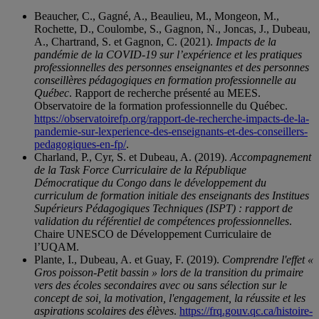
Beaucher, C., Gagné, A., Beaulieu, M., Mongeon, M.,
Rochette, D., Coulombe, S., Gagnon, N., Joncas, J., Dubeau,
A., Chartrand, S. et Gagnon, C. (2021).
Impacts de la
pandémie de la COVID-19 sur l’expérience et les pratiques
professionnelles des personnes enseignantes et des personnes
conseillères pédagogiques en formation professionnelle au
Québec
. Rapport de recherche présenté au MEES.
Observatoire de la formation professionnelle du Québec.
https://observatoirefp.org/rapport-de-recherche-impacts-de-la-
pandemie-sur-lexperience-des-enseignants-et-des-conseillers-
pedagogiques-en-fp/
.
Charland, P., Cyr, S. et Dubeau, A. (2019).
Accompagnement
de la Task Force Curriculaire de la République
Démocratique du Congo dans le développement du
curriculum de formation initiale des enseignants des Institues
Supérieurs Pédagogiques Techniques (ISPT) : rapport de
validation du référentiel de compétences professionnelles
.
Chaire UNESCO de Développement Curriculaire de
l’UQAM.
Plante, I., Dubeau, A. et Guay, F. (2019).
Comprendre l'effet «
Gros poisson-Petit bassin » lors de la transition du primaire
vers des écoles secondaires avec ou sans sélection sur le
concept de soi, la motivation, l'engagement, la réussite et les
aspirations scolaires des élèves
.
https://frq.gouv.qc.ca/histoire-