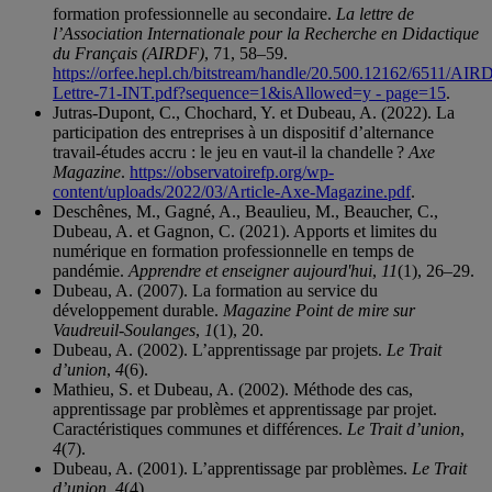
formation professionnelle au secondaire.
La lettre de
l’Association Internationale pour la Recherche en Didactique
du Français (AIRDF)
, 71, 58–59.
https://orfee.hepl.ch/bitstream/handle/20.500.12162/6511/AIR
Lettre-71-INT.pdf?sequence=1&isAllowed=y - page=15
.
Jutras-Dupont, C., Chochard, Y. et Dubeau, A. (2022). La
participation des entreprises à un dispositif d’alternance
travail-études accru : le jeu en vaut-il la chandelle ?
Axe
Magazine
.
https://observatoirefp.org/wp-
content/uploads/2022/03/Article-Axe-Magazine.pdf
.
Deschênes, M., Gagné, A., Beaulieu, M., Beaucher, C.,
Dubeau, A. et Gagnon, C. (2021). Apports et limites du
numérique en formation professionnelle en temps de
pandémie.
Apprendre et enseigner aujourd'hui
,
11
(1), 26–29.
Dubeau, A. (2007). La formation au service du
développement durable.
Magazine Point de mire sur
Vaudreuil-Soulanges
,
1
(1), 20.
Dubeau, A. (2002). L’apprentissage par projets.
Le Trait
d’union
,
4
(6).
Mathieu, S. et Dubeau, A. (2002). Méthode des cas,
apprentissage par problèmes et apprentissage par projet.
Caractéristiques communes et différences.
Le Trait d’union
,
4
(7).
Dubeau, A. (2001). L’apprentissage par problèmes.
Le Trait
d’union
,
4
(4).