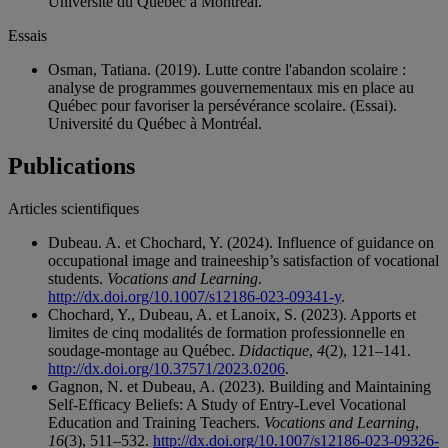
Université du Québec à Montréal.
Essais
Osman, Tatiana. (2019). Lutte contre l'abandon scolaire :
analyse de programmes gouvernementaux mis en place au
Québec pour favoriser la persévérance scolaire. (Essai).
Université du Québec à Montréal.
Publications
Articles scientifiques
Dubeau. A. et Chochard, Y. (2024). Influence of guidance on
occupational image and traineeship’s satisfaction of vocational
students.
Vocations and Learning
.
http://dx.doi.org/10.1007/s12186-023-09341-y
.
Chochard, Y., Dubeau, A. et Lanoix, S. (2023). Apports et
limites de cinq modalités de formation professionnelle en
soudage-montage au Québec.
Didactique
,
4
(2), 121–141.
http://dx.doi.org/10.37571/2023.0206
.
Gagnon, N. et Dubeau, A. (2023). Building and Maintaining
Self-Efficacy Beliefs: A Study of Entry-Level Vocational
Education and Training Teachers.
Vocations and Learning
,
16
(3), 511–532.
http://dx.doi.org/10.1007/s12186-023-09326-