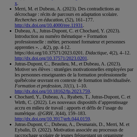
x
.
Merri, M. et Dubeau, A. (2023). Des contradictions au
décrochage : récits de parcours en adaptation scolaire.
Recherches en éducation
, (52), 161–177.
http://dx.doi.org/10.4000/ree.11931
.
Dubeau, A., Jutras-Dupont, C. et Chochard, Y. (2023).
Introduction au numéro thématique « Formation
professionnelle : métier, personnel formateur et personnes
apprenties ». , 4(2), pp. 4-12.
https://doi.org/10.37571/2023.0201.
Didactique
,
4
(2), 4–12.
http://dx.doi.org/10.37571/2023.0201
.
Jutras-Dupont, C., Beaulieu, M., et Dubeau, A. (2023).
Motiver ses élèves : stratégies motivationnelles employées par
les personnes enseignantes de la formation professionnelle
québécoise œuvrant en contexte de formation individualisée.
Formation et profession
,
31
(1), 1–10.
http://dx.doi.org/10.18162/fp.2023.759
.
Chochard, Y., Dubeau, A., Ryabets, T., Jutras-Dupont, C. et
Wirth, C. (2022). Les nouveaux dispositifs d’apprentissage
accru en milieu de travail : apports et défis de l’usage du
numérique.
@GRH
,
3
(44), 159–183.
http://dx.doi.org/10.3917/grh.044.0159
.
Jutras-Dupont, C., Dubeau, A., Desmarais, D., Merri, M. et
Eybalin, D. (2022). Motivation associée au processus de
raccrochage scolaire de jeunes fréquentant un organisme