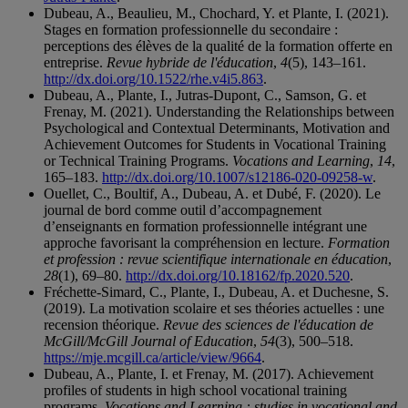
Dubeau, A., Beaulieu, M., Chochard, Y. et Plante, I. (2021).
Stages en formation professionnelle du secondaire :
perceptions des élèves de la qualité de la formation offerte en
entreprise.
Revue hybride de l'éducation
,
4
(5), 143–161.
http://dx.doi.org/10.1522/rhe.v4i5.863
.
Dubeau, A., Plante, I., Jutras-Dupont, C., Samson, G. et
Frenay, M. (2021). Understanding the Relationships between
Psychological and Contextual Determinants, Motivation and
Achievement Outcomes for Students in Vocational Training
or Technical Training Programs.
Vocations and Learning
,
14
,
165–183.
http://dx.doi.org/10.1007/s12186-020-09258-w
.
Ouellet, C., Boultif, A., Dubeau, A. et Dubé, F. (2020). Le
journal de bord comme outil d’accompagnement
d’enseignants en formation professionnelle intégrant une
approche favorisant la compréhension en lecture.
Formation
et profession : revue scientifique internationale en éducation
,
28
(1), 69–80.
http://dx.doi.org/10.18162/fp.2020.520
.
Fréchette-Simard, C., Plante, I., Dubeau, A. et Duchesne, S.
(2019). La motivation scolaire et ses théories actuelles : une
recension théorique.
Revue des sciences de l'éducation de
McGill/McGill Journal of Education
,
54
(3), 500–518.
https://mje.mcgill.ca/article/view/9664
.
Dubeau, A., Plante, I. et Frenay, M. (2017). Achievement
profiles of students in high school vocational training
programs.
Vocations and Learning : studies in vocational and