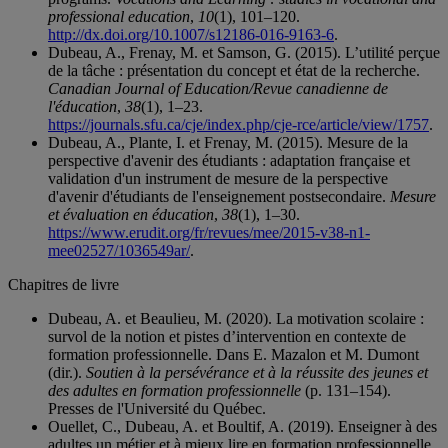
professional education
,
10
(1), 101–120.
http://dx.doi.org/10.1007/s12186-016-9163-6
.
Dubeau, A., Frenay, M. et Samson, G. (2015). L’utilité perçue
de la tâche : présentation du concept et état de la recherche.
Canadian Journal of Education/Revue canadienne de
l'éducation
,
38
(1), 1–23.
https://journals.sfu.ca/cje/index.php/cje-rce/article/view/1757
.
Dubeau, A., Plante, I. et Frenay, M. (2015). Mesure de la
perspective d'avenir des étudiants : adaptation française et
validation d'un instrument de mesure de la perspective
d'avenir d'étudiants de l'enseignement postsecondaire.
Mesure
et évaluation en éducation
,
38
(1), 1–30.
https://www.erudit.org/fr/revues/mee/2015-v38-n1-
mee02527/1036549ar/
.
Chapitres de livre
Dubeau, A. et Beaulieu, M. (2020). La motivation scolaire :
survol de la notion et pistes d’intervention en contexte de
formation professionnelle. Dans E. Mazalon et M. Dumont
(dir.).
Soutien à la persévérance et à la réussite des jeunes et
des adultes en formation professionnelle
(p. 131–154).
Presses de l'Université du Québec.
Ouellet, C., Dubeau, A. et Boultif, A. (2019). Enseigner à des
adultes un métier et à mieux lire en formation professionnelle