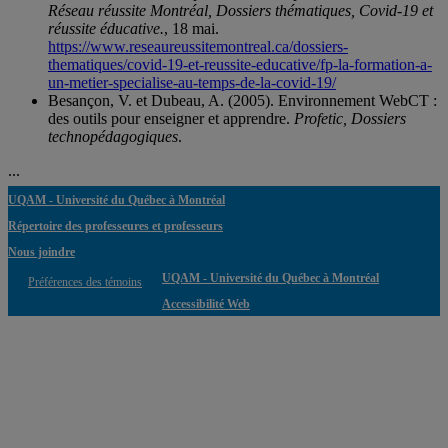
Réseau réussite Montréal, Dossiers thématiques, Covid-19 et
réussite éducative.
, 18 mai.
https://www.reseaureussitemontreal.ca/dossiers-
thematiques/covid-19-et-reussite-educative/fp-la-formation-a-
un-metier-specialise-au-temps-de-la-covid-19/
Besançon, V. et Dubeau, A. (2005). Environnement WebCT :
des outils pour enseigner et apprendre.
Profetic, Dossiers
technopédagogiques
.
...
UQAM - Université du Québec à Montréal
Répertoire des professeures et professeurs
Nous joindre
UQAM - Université du Québec à Montréal
Préférences des témoins
Accessibilité Web