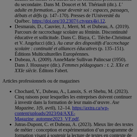
du secondaire. Dans M. Doucet et M. Thériault (dir.).
L'
adulte en formation... pour devenir soi : espaces, passages,
débats et défis
(p. 147–170). Presses de l'Université du
Québec.
https://doi.org/10.2307/j.ctvggx4kj.12
.
Desmarais, D., Cauvier, J., Merri, M. et Dubeau, A. (2019).
Parcours de raccrochage scolaire au féminin. Discontinuité
éducative et sollicitude. Dans C. Blaya, C. Tièche-Christinat
et V. Angelucci (dir.).
Au cœur des dispositifs d’accrochage
scolaire : continuité et alliances éducatives
(p. 135–151).
Éditions Multiculturelles Européennes.
Dubeau, A. (2009). AnneMarie Sullivan Palincsar (1950).
Dans J. Houssaye (dir.).
Femmes pédagogues : t. 2. XXe et
XXIe siècle
. Éditons Fabert.
Articles professionnels ou de magazines
Chochard, Y., Dubeau, A., Lanoix, S. et Shehu, M. (2023).
Cinq raisons pour lesquelles les entreprises doivent continuer
à investir dans la formation de leur main-d’œuvre.
Axe
Magazine
,
1
(9, avril), 12–14.
https://axtra.ca/wp-
content/uploads/2023/04/AXE-
Magazine_automne2023_VF.pdf
.
Jutras-Dupont, C. et Dubeau, A. (2023). Mieux lire des textes
de métier : conception et expérimentation d’un programme de
formation visant à soutenir la lecture de textes en contexte de