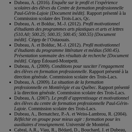
Dubeau, A. (2016).
Enquête sur le profil et l’expérience
scolaires des élèves du Centre de formation professionnelle
Paul-Gérin-Lajoie [Document inédit]
. Rapport présenté à la
Commission scolaire des Trois-Lacs, Qc.
Dubeau, A. et Bolduc, M.-J. (2012).
Profil motivationnel
d'étudiants des programmes arts plastiques et arts et lettres
(510.A0; 500.25; 500.35; 500.45; 500.55) [Document
inédit]
. Cégep de l’Outaouais.
Dubeau, A. et Bolduc, M.-J. (2012).
Profil motivationnel
d’étudiants du programme littérature et médias (500.45).
Présentation sommaire des résultats de recherche [Document
inédit]
. Cégep Édouard-Montpetit.
Dubeau, A. (2009).
Conditions pour susciter l’engagement
des élèves en formation professionnelle
. Rapport présenté à la
direction générale. Commission scolaire des Trois-Lacs.
Dubeau, A. (2009).
La situation de la formation
professionnelle en Montérégie et au Québec
. Rapport présenté
à la direction générale. Commission scolaire des Trois-Lacs.
Dubeau, A. (2007).
Le profil d’apprentissage et motivationnel
des élèves du centre de formation professionnelle Paul-Gérin-
Lajoie
. Commission scolaire des Trois-Lacs.
Dubeau, A., Bernatchez, P.-A. et Weiss-Lambrou, R. (2004).
Réfléchir en groupe pour mieux agir : formation pour les
auxiliaires d’enseignement
. Université de Montréal.
Cabral, A.R., Viau, R., Bédard, D., Bouchard, J. et Dubeau,