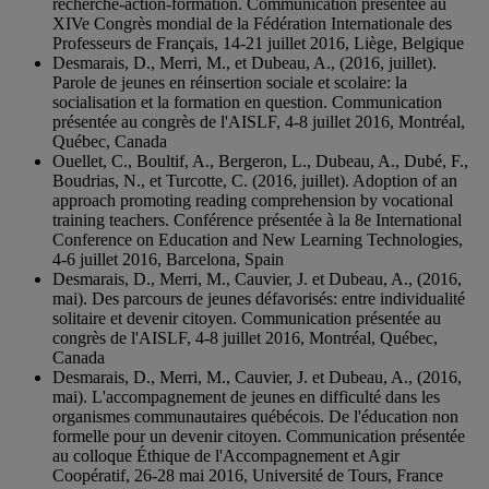
recherche-action-formation. Communication présentée au
XIVe Congrès mondial de la Fédération Internationale des
Professeurs de Français, 14-21 juillet 2016, Liège, Belgique
Desmarais, D., Merri, M., et Dubeau, A., (2016, juillet).
Parole de jeunes en réinsertion sociale et scolaire: la
socialisation et la formation en question. Communication
présentée au congrès de l'AISLF, 4-8 juillet 2016, Montréal,
Québec, Canada
Ouellet, C., Boultif, A., Bergeron, L., Dubeau, A., Dubé, F.,
Boudrias, N., et Turcotte, C. (2016, juillet). Adoption of an
approach promoting reading comprehension by vocational
training teachers. Conférence présentée à la 8e International
Conference on Education and New Learning Technologies,
4-6 juillet 2016, Barcelona, Spain
Desmarais, D., Merri, M., Cauvier, J. et Dubeau, A., (2016,
mai). Des parcours de jeunes défavorisés: entre individualité
solitaire et devenir citoyen. Communication présentée au
congrès de l'AISLF, 4-8 juillet 2016, Montréal, Québec,
Canada
Desmarais, D., Merri, M., Cauvier, J. et Dubeau, A., (2016,
mai). L'accompagnement de jeunes en difficulté dans les
organismes communautaires québécois. De l'éducation non
formelle pour un devenir citoyen. Communication présentée
au colloque Éthique de l'Accompagnement et Agir
Coopératif, 26-28 mai 2016, Université de Tours, France