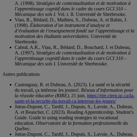
A. (1998).
Stratégies de contextualisation et de motivation à
l’apprentissage cognitif dans le cadre du cours GCI 310 –
Mécanique des sols I
. Vol. t. II. Université de Sherbrooke.
Viau, R., Bédard, D., Mathieu, S., Dubeau, A. et Babin, J.
(1998).
Élaboration d’un instrument d’analyse et
d’évaluation de l’enseignement fondé sur l’apprentissage et la
motivation des étudiants universitaires
. Université de
Sherbrooke.
Cabral, A.R., Viau, R., Bédard, D., Bouchard, J. et Dubeau,
A. (1997).
Stratégies de contextualisation et de motivation à
l’apprentissage cognitif dans le cadre du cours GCI 310 –
Mécanique des sols I
. Université de Sherbrooke.
Autres publications
Castonguay, R. et Dubeau, A. (2023). La santé et la sécurité
du travail, ça intéresse les jeunes!.
Réseau d’information pour
la réussite éducative (RIRE)
, 21 juin.
https://rire.ctreq.qc.ca/la-
sante-et-la-securite-du-travail-ca-interesse-les-jeunes/
Jutras-Dupont, C., Tardif, J., Dupuis, S., Lavoie, A., Dubeau,
A. et Beaucher, C. (2023). Reading Apprenticeship. Student’s
Guide. Guide to using reading strategies in vocational
education.
Observatoire de la formation professionnelle du
Québec
.
Jutras-Dupont, C., Tardif, J., Dupuis, S., Lavoie, A., Dubeau,