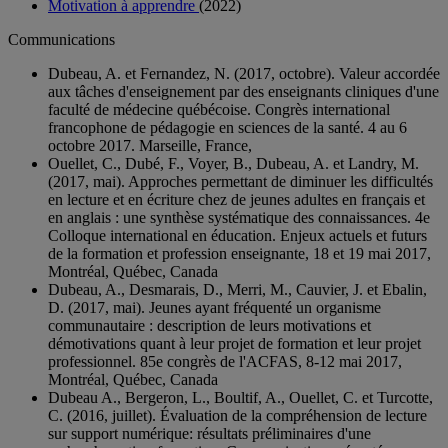
Motivation à apprendre
(2022)
Communications
Dubeau, A. et Fernandez, N. (2017, octobre). Valeur accordée
aux tâches d'enseignement par des enseignants cliniques d'une
faculté de médecine québécoise. Congrès international
francophone de pédagogie en sciences de la santé. 4 au 6
octobre 2017. Marseille, France,
Ouellet, C., Dubé, F., Voyer, B., Dubeau, A. et Landry, M.
(2017, mai). Approches permettant de diminuer les difficultés
en lecture et en écriture chez de jeunes adultes en français et
en anglais : une synthèse systématique des connaissances. 4e
Colloque international en éducation. Enjeux actuels et futurs
de la formation et profession enseignante, 18 et 19 mai 2017,
Montréal, Québec, Canada
Dubeau, A., Desmarais, D., Merri, M., Cauvier, J. et Ebalin,
D. (2017, mai). Jeunes ayant fréquenté un organisme
communautaire : description de leurs motivations et
démotivations quant à leur projet de formation et leur projet
professionnel. 85e congrès de l'ACFAS, 8-12 mai 2017,
Montréal, Québec, Canada
Dubeau A., Bergeron, L., Boultif, A., Ouellet, C. et Turcotte,
C. (2016, juillet). Évaluation de la compréhension de lecture
sur support numérique: résultats préliminaires d'une