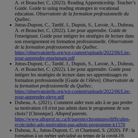
A. et Beaucher, C. (2023). Reading Apprenticeship. Teacher’s
Guide. Guide to using reading strategies in vocational
education.
Observatoire de la formation professionnelle du
Québec
.
Jutras-Dupont, C., Tardif, J., Dupuis, S., Lavoie, A., Dubeau,
A. et Beaucher, C. (2022). Lire pour apprendre. Guide de
l'enseignant. Guide pour intégrer les stratégies de lecture dans
son enseignement en formation professionnelle.
Observatoire
de la formation professionnelle du Québec
.
https://observatoirefp.org/wp-content/uploads/2022/06/Lire-
pour-apprendre-enseignant.pdf
Jutras-Dupont, C., Tardif, J., Dupuis, S., Lavoie, A., Dubeau,
A. et Beaucher, C. (2022). Lire pour apprendre. Guide pour
intégrer les stratégies de lecture dans ses apprentissages en
formation professionnelle [Guide de l’élève].
Observatoire de
la formation professionnelle du Québec
.
https://observatoirefp.org/wp-content/uploads/2022/06/Lire-
pour-apprendre-eleve.pdf
Dubeau, A. (2021). Comment aider mon ado à ne pas perdre
sa motivation s'il n'est pas admis dans le programme de son
choix? [Chronique].
Alloprof parents
.
https://www.alloprof.qc.ca/fr/parents/chroniques/difficultes-
ecole/aider-ado-motivation-pas-admis-programme-k1570
Dubeau, A., Jutras-Dupont, C. et Chartrand, S. (2020). FP : la
formation à un métier spécialisé au temps de la covid-19.