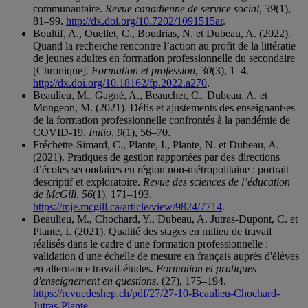
communautaire.
Revue canadienne de service social
,
39
(1),
81–99.
http://dx.doi.org/10.7202/1091515ar
.
Boultif, A., Ouellet, C., Boudrias, N. et Dubeau, A. (2022).
Quand la recherche rencontre l’action au profit de la littératie
de jeunes adultes en formation professionnelle du secondaire
[Chronique].
Formation et profession
,
30
(3), 1–4.
http://dx.doi.org/10.18162/fp.2022.a270
.
Beaulieu, M., Gagné, A., Beaucher, C., Dubeau, A. et
Mongeon, M. (2021). Défis et ajustements des enseignant·es
de la formation professionnelle confrontés à la pandémie de
COVID-19.
Initio
,
9
(1), 56–70.
Fréchette-Simard, C., Plante, I., Plante, N. et Dubeau, A.
(2021). Pratiques de gestion rapportées par des directions
d’écoles secondaires en région non‑métropolitaine : portrait
descriptif et exploratoire.
Revue des sciences de l’éducation
de McGill
,
56
(1), 171–193.
https://mje.mcgill.ca/article/view/9824/7714
.
Beaulieu, M., Chochard, Y., Dubeau, A. Jutras-Dupont, C. et
Plante, I. (2021). Qualité des stages en milieu de travail
réalisés dans le cadre d'une formation professionnelle :
validation d'une échelle de mesure en français auprès d'élèves
en alternance travail-études.
Formation et pratiques
d'enseignement en questions
, (27), 175–194.
https://revuedeshep.ch/pdf/27/27-10-Beaulieu-Chochard-
Jutras-Plante
.