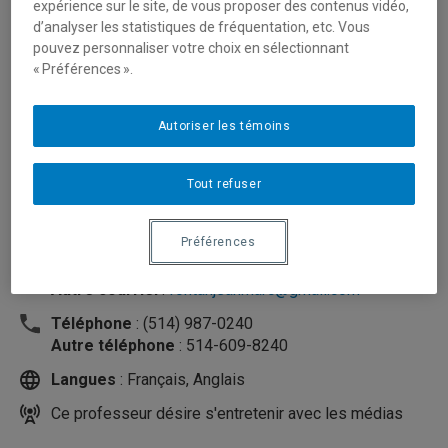
expérience sur le site, de vous proposer des contenus vidéo,
d’analyser les statistiques de fréquentation, etc. Vous
pouvez personnaliser votre choix en sélectionnant
« Préférences ».
Autoriser les témoins
Tout refuser
Unité
:
Département de sociologie
Préférences
Courriel
:
fontan.jean-marc@uqam.ca
Autre courriel
:
fontanjeanmarc@gmail.com
Téléphone
: (514) 987-0240
Autre téléphone
: 514-609-8240
Langues
: Français, Anglais
Ce professeur désire s'entretenir avec les médias