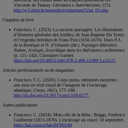
Visconde de Taunay.
Literatura e Autoritarismo
, (15).
http://w3.ufsm.br/grpesqla/revista/num15/art_03.php
.
Chapitres de livre
Francisco, C. (2023). La sucrerie paysagère. Les illustrations
d’Histoires générales des Antilles, de Jean-Baptiste Du Tertre,
et l’engenho brésilien de Frans Post (1650-1670). Dans P.A.
de la Bretèque et N. d’Orlando (dir.).
Paysages littéraires.
Nature, écologie, écocritique dans les littératures caribéennes
(p. 121–142). Classiques Garnier.
https://doi.org/10.48611/isbn.978-2-406-14389-5.p.0121
.
Articles professionnels ou de magazines
Francisco, C.C. (2020). Corps punis, mémoires meurtries :
une mise en récit visuel de l’imagerie de l’esclavage
atlantique.
Corps
,
18
(1), 177–186.
http://dx.doi.org/10.3917/corp1.018.0177
.
Autres publications
Francisco, C. (2024). Mots-clés de la thèse : Briggs, Frederico
Guilherme (1813-1870).
L'esclavage au visuel
, 16 septembre.
https://hal.science/hal-04700140