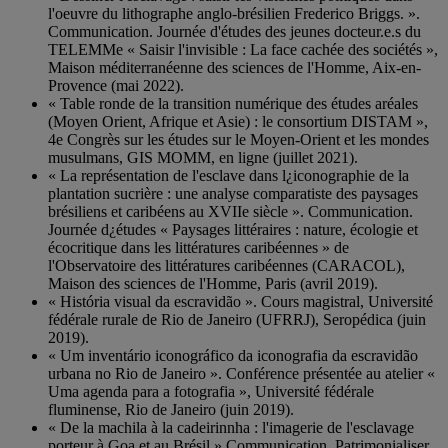
l'oeuvre du lithographe anglo-brésilien Frederico Briggs. ».
Communication. Journée d'études des jeunes docteur.e.s du
TELEMMe « Saisir l'invisible : La face cachée des sociétés »,
Maison méditerranéenne des sciences de l'Homme, Aix-en-
Provence (mai 2022).
« Table ronde de la transition numérique des études aréales
(Moyen Orient, Afrique et Asie) : le consortium DISTAM »,
4e Congrès sur les études sur le Moyen-Orient et les mondes
musulmans, GIS MOMM, en ligne (juillet 2021).
« La représentation de l'esclave dans l¿iconographie de la
plantation sucrière : une analyse comparatiste des paysages
brésiliens et caribéens au XVIIe siècle ». Communication.
Journée d¿études « Paysages littéraires : nature, écologie et
écocritique dans les littératures caribéennes » de
l'Observatoire des littératures caribéennes (CARACOL),
Maison des sciences de l'Homme, Paris (avril 2019).
« História visual da escravidão ». Cours magistral, Université
fédérale rurale de Rio de Janeiro (UFRRJ), Seropédica (juin
2019).
« Um inventário iconográfico da iconografia da escravidão
urbana no Rio de Janeiro ». Conférence présentée au atelier «
Uma agenda para a fotografia », Université fédérale
fluminense, Rio de Janeiro (juin 2019).
« De la machila à la cadeirinnha : l'imagerie de l'esclavage
porteur à Goa et au Brésil ».Communication. Patrimonialiser