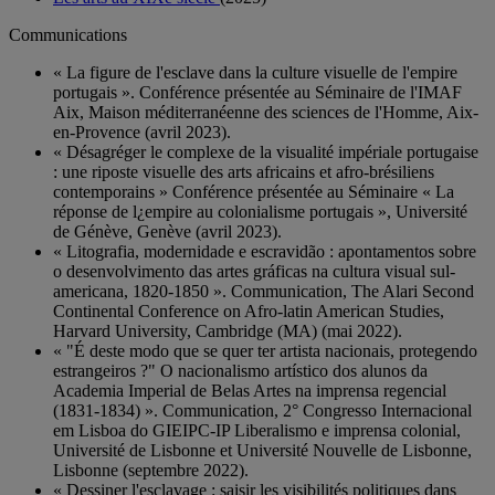
Communications
« La figure de l'esclave dans la culture visuelle de l'empire
portugais ». Conférence présentée au Séminaire de l'IMAF
Aix, Maison méditerranéenne des sciences de l'Homme, Aix-
en-Provence (avril 2023).
« Désagréger le complexe de la visualité impériale portugaise
: une riposte visuelle des arts africains et afro-brésiliens
contemporains » Conférence présentée au Séminaire « La
réponse de l¿empire au colonialisme portugais », Université
de Génève, Genève (avril 2023).
« Litografia, modernidade e escravidão : apontamentos sobre
o desenvolvimento das artes gráficas na cultura visual sul-
americana, 1820-1850 ». Communication, The Alari Second
Continental Conference on Afro-latin American Studies,
Harvard University, Cambridge (MA) (mai 2022).
« "É deste modo que se quer ter artista nacionais, protegendo
estrangeiros ?" O nacionalismo artístico dos alunos da
Academia Imperial de Belas Artes na imprensa regencial
(1831-1834) ». Communication, 2° Congresso Internacional
em Lisboa do GIEIPC-IP Liberalismo e imprensa colonial,
Université de Lisbonne et Université Nouvelle de Lisbonne,
Lisbonne (septembre 2022).
« Dessiner l'esclavage : saisir les visibilités politiques dans