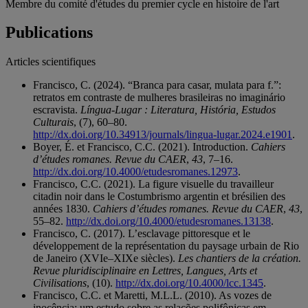
Membre du comité d'études du premier cycle en histoire de l'art
Publications
Articles scientifiques
Francisco, C. (2024). “Branca para casar, mulata para f.”:
retratos em contraste de mulheres brasileiras no imaginário
escravista.
Língua-Lugar : Literatura, História, Estudos
Culturais
, (7), 60–80.
http://dx.doi.org/10.34913/journals/lingua-lugar.2024.e1901
.
Boyer, É. et Francisco, C.C. (2021). Introduction.
Cahiers
d’études romanes. Revue du CAER
,
43
, 7–16.
http://dx.doi.org/10.4000/etudesromanes.12973
.
Francisco, C.C. (2021). La figure visuelle du travailleur
citadin noir dans le Costumbrismo argentin et brésilien des
années 1830.
Cahiers d’études romanes. Revue du CAER
,
43
,
55–82.
http://dx.doi.org/10.4000/etudesromanes.13138
.
Francisco, C. (2017). L’esclavage pittoresque et le
développement de la représentation du paysage urbain de Rio
de Janeiro (XVIe–XIXe siècles).
Les chantiers de la création.
Revue pluridisciplinaire en Lettres, Langues, Arts et
Civilisations
, (10).
http://dx.doi.org/10.4000/lcc.1345
.
Francisco, C.C. et Maretti, M.L.L. (2010). As vozes de
inocência: um estudo sobre as relações polifônicas em