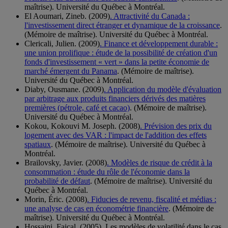
maîtrise). Université du Québec à Montréal.
El Aoumari, Zineb. (2009)
. Attractivité du Canada :
l'investissement direct étranger et dynamique de la croissance
.
(Mémoire de maîtrise). Université du Québec à Montréal.
Clericali, Julien. (2009)
. Finance et développement durable :
une union prolifique : étude de la possibilité de création d'un
fonds d'investissement « vert » dans la petite économie de
marché émergent du Panama
. (Mémoire de maîtrise).
Université du Québec à Montréal.
Diaby, Ousmane. (2009)
. Application du modèle d'évaluation
par arbitrage aux produits financiers dérivés des matières
premières (pétrole, café et cacao)
. (Mémoire de maîtrise).
Université du Québec à Montréal.
Kokou, Kokouvi M. Joseph. (2008)
. Prévision des prix du
logement avec des VAR : l'impact de l'addition des effets
spatiaux
. (Mémoire de maîtrise). Université du Québec à
Montréal.
Brailovsky, Javier. (2008)
. Modèles de risque de crédit à la
consommation : étude du rôle de l'économie dans la
probabilité de défaut
. (Mémoire de maîtrise). Université du
Québec à Montréal.
Morin, Éric. (2008)
. Fiducies de revenu, fiscalité et médias :
une analyse de cas en économétrie financière
. (Mémoire de
maîtrise). Université du Québec à Montréal.
Hossaini, Faical. (2005). Les modèles de volatilité dans le cas