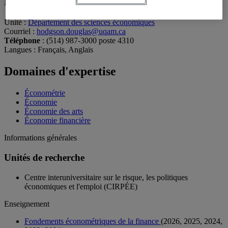
Professeur
Unité
:
Département des sciences économiques
Courriel
:
hodgson.douglas@uqam.ca
Téléphone
: (514) 987-3000 poste 4310
Langues
: Français, Anglais
Domaines d'expertise
Économétrie
Économie
Économie des arts
Économie financière
Informations générales
Unités de recherche
Centre interuniversitaire sur le risque, les politiques
économiques et l'emploi (CIRPÉE)
Enseignement
Fondements économétriques de la finance
(2026, 2025, 2024,