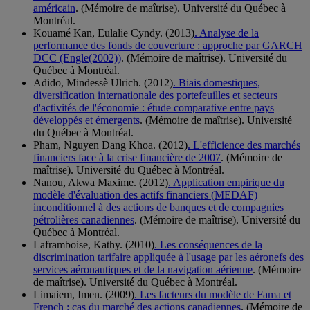
américain
. (Mémoire de maîtrise). Université du Québec à
Montréal.
Kouamé Kan, Eulalie Cyndy. (2013)
. Analyse de la
performance des fonds de couverture : approche par GARCH
DCC (Engle(2002))
. (Mémoire de maîtrise). Université du
Québec à Montréal.
Adido, Mindessè Ulrich. (2012)
. Biais domestiques,
diversification internationale des portefeuilles et secteurs
d'activités de l'économie : étude comparative entre pays
développés et émergents
. (Mémoire de maîtrise). Université
du Québec à Montréal.
Pham, Nguyen Dang Khoa. (2012)
. L'efficience des marchés
financiers face à la crise financière de 2007
. (Mémoire de
maîtrise). Université du Québec à Montréal.
Nanou, Akwa Maxime. (2012)
. Application empirique du
modèle d'évaluation des actifs financiers (MEDAF)
inconditionnel à des actions de banques et de compagnies
pétrolières canadiennes
. (Mémoire de maîtrise). Université du
Québec à Montréal.
Laframboise, Kathy. (2010)
. Les conséquences de la
discrimination tarifaire appliquée à l'usage par les aéronefs des
services aéronautiques et de la navigation aérienne
. (Mémoire
de maîtrise). Université du Québec à Montréal.
Limaiem, Imen. (2009)
. Les facteurs du modèle de Fama et
French : cas du marché des actions canadiennes
. (Mémoire de