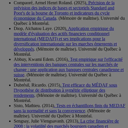
Compaoré, Armel Henri Roland. (2025)
. Précision de la
prévision des indices de bases et sectoriels Standard and
Poor's de la bourse de Toronto et indicateurs du cycle
économique du Canada
. (Mémoire de maîtrise). Université du
Québec à Montréal.
Diop, Aïchatou Laye. (2020)
. Application empirique du
modèle d'évaluation des actifs financiers conditionnel
international (MEDAFI) et ses implications pour la
diversification internationale sur les marches émergents et
développés
. (Mémoire de maîtrise). Université du Québec à
Montréal.
Abbuy, Kwami Edem. (2016)
. Test empirique sur l'efficacité
des interventions des banques centrales sur les marchés de
change : une application aux banques centrales canadienne et
suisse
. (Mémoire de maîtrise). Université du Québec à
Montréal.
Dubrésil, Ricardo. (2015)
. Test efficace du MÉDAF sous
l'hypothèse de distribution à symétrie elliptique des
rendements
. (Mémoire de maîtrise). Université du Québec à
Montréal.
Sisto, Mathieu. (2014)
. Tests en échantillons finis du MEDAF
sans la normalité et sans la convergence
. (Mémoire de
maîtrise). Université du Québec à Montréal.
Sengsay, Julie Viengsavanh. (2013)
. La crise financière de
2008 : la volatilité des marchés boursiers canadien et