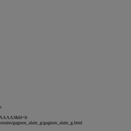
n
Of0AAAAJ&hl=fr
emporains/gagnon_alain_g/gagnon_alain_g.html