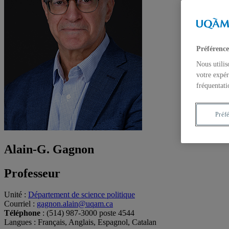
Préférence
Nous utilis
votre expér
fréquentati
Préf
Alain-G. Gagnon
Professeur
Unité
:
Département de science politique
Courriel
:
gagnon.alain@uqam.ca
Téléphone
: (514) 987-3000 poste 4544
Langues
: Français, Anglais, Espagnol, Catalan