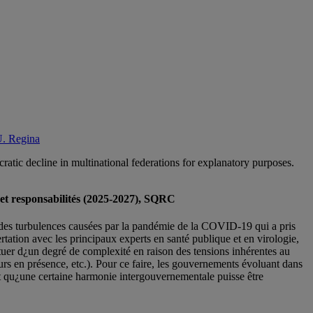
U. Regina
tic decline in multinational federations for explanatory purposes.
es et responsabilités (2025-2027), SQRC
ce des turbulences causées par la pandémie de la COVID-19 qui a pris
tation avec les principaux experts en santé publique et en virologie,
entuer d¿un degré de complexité en raison des tensions inhérentes au
s en présence, etc.). Pour ce faire, les gouvernements évoluant dans
nt qu¿une certaine harmonie intergouvernementale puisse être