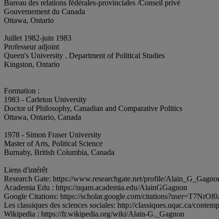
Bureau des relations fédérales-provinciales /Conseil privé
Gouvernement du Canada
Ottawa, Ontario
Juillet 1982-juin 1983
Professeur adjoint
Queen's University . Department of Political Studies
Kingston, Ontario
Formation :
1983 - Carleton University
Doctor of Philosophy, Canadian and Comparative Politics
Ottawa, Ontario, Canada
1978 - Simon Fraser University
Master of Arts, Political Science
Burnaby, British Columbia, Canada
Liens d'intérêt
Research Gate: https://www.researchgate.net/profile/Alain_G_Gagno
Academia Edu : https://uqam.academia.edu/AlainGGagnon
Google Citations: https://scholar.google.com/citations?user=T7Nr
Les classiques des sciences sociales: http://classiques.uqac.ca/cont
Wikipedia : https://fr.wikipedia.org/wiki/Alain-G._Gagnon