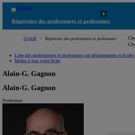
Répertoire des professeures et professeurs
Che
UQAM
Répertoire des professeures et professeurs
Che
Liste des professeures et professeurs par départements et écoles
Mettre à jour votre fiche
Alain-G. Gagnon
Alain-G. Gagnon
Professeur