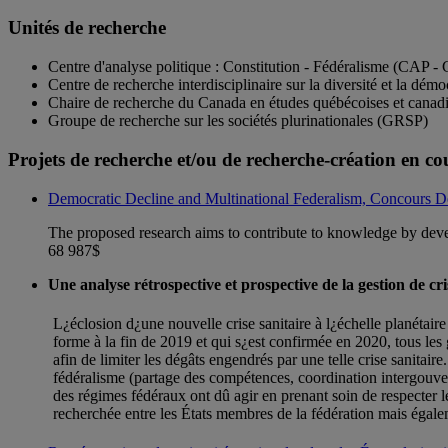
Unités de recherche
Centre d'analyse politique : Constitution - Fédéralisme (CAP - 
Centre de recherche interdisciplinaire sur la diversité et la d
Chaire de recherche du Canada en études québécoises et canad
Groupe de recherche sur les sociétés plurinationales (GRSP)
Projets de recherche et/ou de recherche-création en co
Democratic Decline and Multinational Federalism, Concours D
The proposed research aims to contribute to knowledge by devel
68 987$
Une analyse rétrospective et prospective de la gestion de cr
L¿éclosion d¿une nouvelle crise sanitaire à l¿échelle planétai
forme à la fin de 2019 et qui s¿est confirmée en 2020, tous les
afin de limiter les dégâts engendrés par une telle crise sanitai
fédéralisme (partage des compétences, coordination intergouve
des régimes fédéraux ont dû agir en prenant soin de respecter 
recherchée entre les États membres de la fédération mais égal