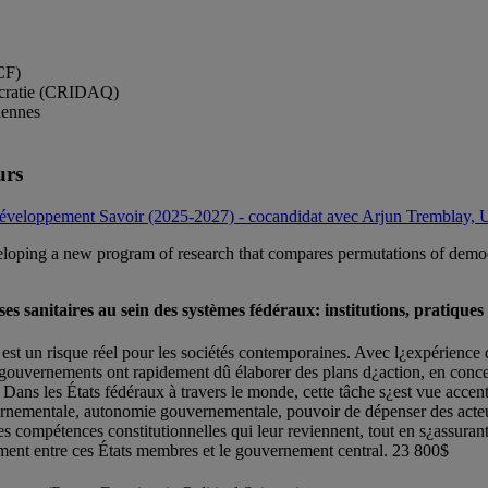
CF)
émocratie (CRIDAQ)
iennes
urs
éveloppement Savoir (2025-2027) - cocandidat avec Arjun Tremblay, 
oping a new program of research that compares permutations of democra
ises sanitaires au sein des systèmes fédéraux: institutions, pratiqu
re est un risque réel pour les sociétés contemporaines. Avec l¿expérien
 gouvernements ont rapidement dû élaborer des plans d¿action, en concer
re. Dans les États fédéraux à travers le monde, cette tâche s¿est vue acc
rnementale, autonomie gouvernementale, pouvoir de dépenser des acteur
les compétences constitutionnelles qui leur reviennent, tout en s¿assura
ement entre ces États membres et le gouvernement central. 23 800$