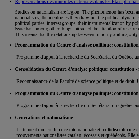
Représentations des minorités nationales dans les États plurinat
Studies on nationalism are legion. The phenomenon has been anal
nationalisms, the ideologies they draw on, the political dynamics
political parties, interest groups, their instrumentalization by po
issue has, among other things, attracted the attention of researc
This means that the relationship between minority and majority na
Programmation du Centre d'analyse politique: constitution 
Programme d'appui à la recherche du Secrétariat du Québec au
Consolidation du Centre d'analyse politique: constitution -
Reconnaissance de la Faculté de science politique et de droi
Programmation du Centre d'analyse politique: constitution 
Programme d'appui à la recherche du Secrétariat du Québec 
Générations et nationalisme
La tenue d'une conférence internationale et multidisciplinaire
mouvements nationalistes catalan, écossais et québécois. Elle s