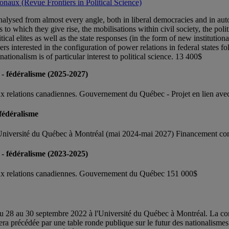
ionaux (Revue Frontiers in Political Science)
ysed from almost every angle, both in liberal democracies and in autocr
 to which they give rise, the mobilisations within civil society, the pol
litical elites as well as the state responses (in the form of new instituti
hers interested in the configuration of power relations in federal states
tionalism is of particular interest to political science. 13 400$
- fédéralisme (2025-2027)
x relations canadiennes. Gouvernement du Québec - Projet en lien avec
 fédéralisme
t, Université du Québec à Montréal (mai 2024-mai 2027) Financement c
- fédéralisme (2023-2025)
aux relations canadiennes. Gouvernement du Québec 151 000$
 du 28 au 30 septembre 2022 à l'Université du Québec à Montréal. La co
era précédée par une table ronde publique sur le futur des nationalisme