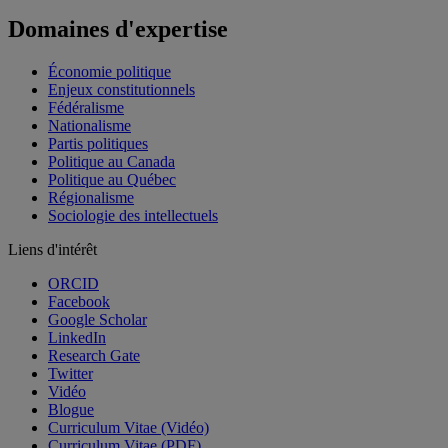
Domaines d'expertise
Économie politique
Enjeux constitutionnels
Fédéralisme
Nationalisme
Partis politiques
Politique au Canada
Politique au Québec
Régionalisme
Sociologie des intellectuels
Liens d'intérêt
ORCID
Facebook
Google Scholar
LinkedIn
Research Gate
Twitter
Vidéo
Blogue
Curriculum Vitae (Vidéo)
Curriculum Vitae (PDF)