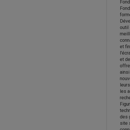
Fond
Fonds
forme
Dével
outil
meill
conn
et fi
l'écr
et de
offr
ainsi
nouve
leurs
les a
rech
Figur
tech
des 
site
conn