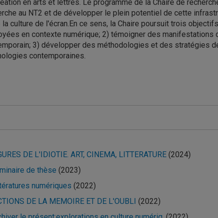
éation en arts et lettres. Le programme de la Chaire de recherc
rche au NT2 et de développer le plein potentiel de cette infrast
 la culture de l'écran.En ce sens, la Chaire poursuit trois objectifs
yées en contexte numérique; 2) témoigner des manifestations d'u
mporain; 3) développer des méthodologies et des stratégies de r
nologies contemporaines.
nement
GURES DE L'IDIOTIE. ART, CINEMA, LITTERATURE
(2024)
minaire de thèse
(2023)
ttératures numériques
(2022)
CTIONS DE LA MEMOIRE ET DE L'OUBLI
(2022)
chiver le présent:explorations en culture numériq.
(2022)