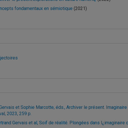
ncepts fondamentaux en sémiotique
(2021)
ications
jectoires
tions
 Gervais et Sophie Marcotte, éds., Archiver le présent. Imaginair
val, 2023, 259 p.
rtrand Gervais et al, Soif de réalité. Plongées dans l¿imaginaire