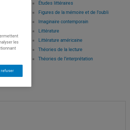
Études littéraires
Figures de la mémoire et de l'oubli
Imaginaire contemporain
Littérature
permettent
Littérature américaine
nalyser les
ctionnant
Théories de la lecture
Théories de l'interprétation
 refuser