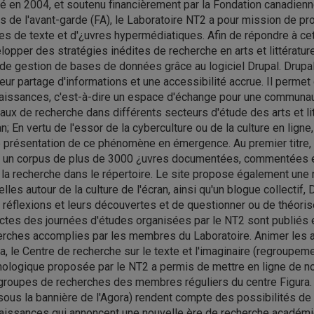
é en 2004, et soutenu financièrement par la Fondation canadienn
 de l'avant-garde (FA), le Laboratoire NT2 a pour mission de prom
s de texte et d'¿uvres hypermédiatiques. Afin de répondre à cett
opper des stratégies inédites de recherche en arts et littératu
 de gestion de bases de données grâce au logiciel Drupal. Drupal
eur partage d'informations et une accessibilité accrue. Il perme
aissances, c'est-à-dire un espace d'échange pour une communaut
naux de recherche dans différents secteurs d'étude des arts et l
an; En vertu de l'essor de la cyberculture ou de la culture en l
 présentation de ce phénomène en émergence. Au premier titre, l
e un corpus de plus de 3000 ¿uvres documentées, commentées et c
 la recherche dans le répertoire. Le site propose également une r
lles autour de la culture de l'écran, ainsi qu'un blogue collectif
 réflexions et leurs découvertes et de questionner ou de théorise
ctes des journées d'études organisées par le NT2 sont publiés e
erches accomplies par les membres du Laboratoire. Animer les 
a, le Centre de recherche sur le texte et l'imaginaire (regroupe
nologique proposée par le NT2 a permis de mettre en ligne de n
groupes de recherches des membres réguliers du centre Figura. 
 sous la bannière de l'Agora) rendent compte des possibilités 
aissances qui annoncent une nouvelle ère de recherche académiq