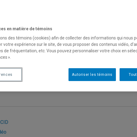
courriel
:
bgervais@me.com
hone
: (514) 987-3000 poste 4017
téléphone
: (514) 987-3000 poste: 2153
ces en matière de témoins
es
: Français, Anglais
sons des témoins (cookies) afin de collecter des informations qui nous 
esseur désire s'entretenir avec les médias
r votre expérience sur le site, de vous proposer des contenus vidéo, d’a
es de fréquentation, etc. Vous pouvez personnaliser votre choix en séle
ces ».
érences
Autoriser les témoins
Tout
intérêt
CID
déo