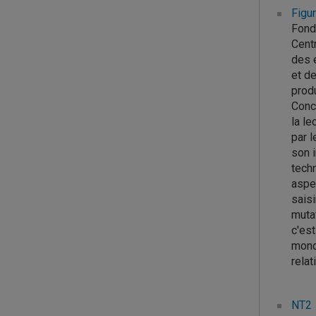
Figu
Fondé
Centr
des é
et de
produ
Conco
la le
par l
son i
techn
aspec
saisi
mutat
c'est
monde
relat
NT2