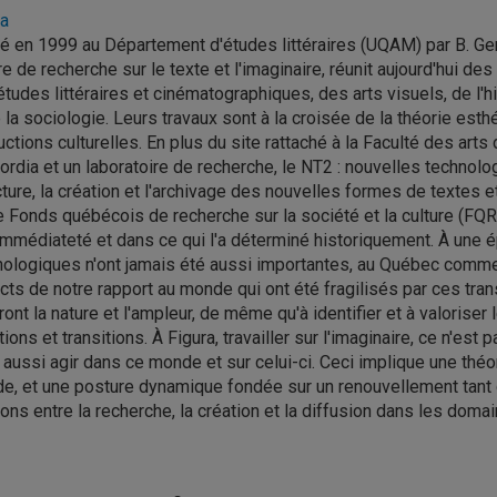
ra
 en 1999 au Département d'études littéraires (UQAM) par B. Gerva
e de recherche sur le texte et l'imaginaire, réunit aujourd'hui d
tudes littéraires et cinématographiques, des arts visuels, de l'his
 la sociologie. Leurs travaux sont à la croisée de la théorie esthé
ctions culturelles. En plus du site rattaché à la Faculté des art
rdia et un laboratoire de recherche, le NT2 : nouvelles technolog
cture, la création et l'archivage des nouvelles formes de textes
e Fonds québécois de recherche sur la société et la culture (FQRS
mmédiateté et dans ce qui l'a déterminé historiquement. À une é
ologiques n'ont jamais été aussi importantes, au Québec comme ai
ts de notre rapport au monde qui ont été fragilisés par ces tra
ront la nature et l'ampleur, de même qu'à identifier et à valoris
ions et transitions. À Figura, travailler sur l'imaginaire, ce n'e
 aussi agir dans ce monde et sur celui-ci. Ceci implique une théor
, et une posture dynamique fondée sur un renouvellement tant de l
ions entre la recherche, la création et la diffusion dans les domaine