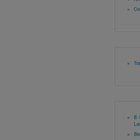
Co
Commun
Tra
Réalisa
B.
La
Be