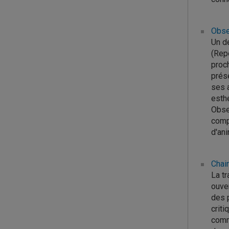
Obse
Un d
(Repè
proc
prés
ses a
esthé
Obse
compl
d'an
Chair
La tr
ouve
des p
criti
comm