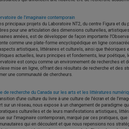
rvatoire de l'imaginaire contemporain
es principaux projets du Laboratoire NT2, du centre Figura et d
res pour une articulation des dimensions culturelles, artistiques
haines années, est de développer de façon importante l'Observat
ente comme une plate-forme encyclopédique en ligne consacrée 
spects artistiques, littéraires et culturels, ainsi que théoriques
tiques actuelles, leurs principes et fondements, leur poétique, l
rvatoire est conçu comme un environnement de recherches et de
exe mise en ligne, offrant des résultats de recherche et des st
imer une communauté de chercheurs.
e de recherche du Canada sur les arts et les littératures numéri
ansition d'une culture du livre à une culture de l'écran et de l'ima
rt sur un réseau, nous expose à un changement de paradigme quan
ratiques culturelles et de leurs manifestations artistiques, litté
que sur l'imaginaire contemporain, marqué par ces pratiques, que 
unautaires qui en découlent et que nous repensions nos stratég