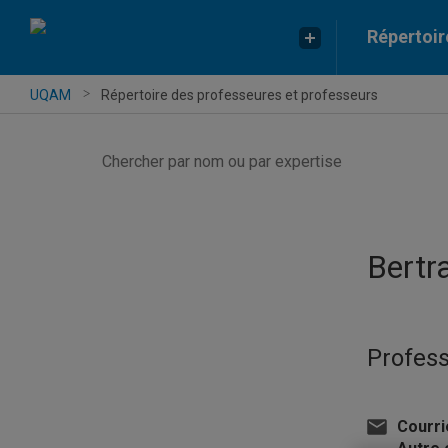
Répertoir
UQAM
Répertoire des professeures et professeurs
Chercher
par
nom
ou
par
Bertr
expertise
Profess
Courri