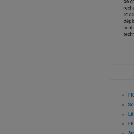
de cr
reche
et de
déplo
conte
tech
Enseig
FI
Sé
Li
FI
Ar