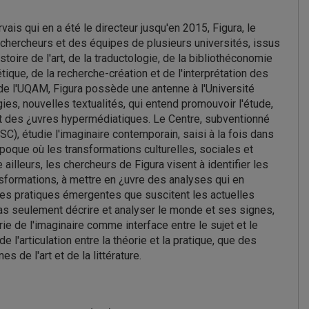
is qui en a été le directeur jusqu'en 2015, Figura, le
es chercheurs et des équipes de plusieurs universités, issus
toire de l'art, de la traductologie, de la bibliothéconomie
tique, de la recherche-création et de l'interprétation des
s de l'UQAM, Figura possède une antenne à l'Université
ies, nouvelles textualités, qui entend promouvoir l'étude,
 et des ¿uvres hypermédiatiques. Le Centre, subventionné
C), étudie l'imaginaire contemporain, saisi à la fois dans
poque où les transformations culturelles, sociales et
lleurs, les chercheurs de Figura visent à identifier les
nsformations, à mettre en ¿uvre des analyses qui en
er les pratiques émergentes que suscitent les actuelles
st pas seulement décrire et analyser le monde et ses signes,
ie de l'imaginaire comme interface entre le sujet et le
'articulation entre la théorie et la pratique, que des
s de l'art et de la littérature.