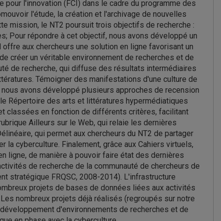
e pour l'innovation (FCI) dans le cadre du programme des
ouvoir l'étude, la création et l'archivage de nouvelles
e mission, le NT2 poursuit trois objectifs de recherche :
res; Pour répondre à cet objectif, nous avons développé un
 offre aux chercheurs une solution en ligne favorisant un
t de créer un véritable environnement de recherches et de
é de recherche, qui diffuse des résultats intermédiaires
ittératures. Témoigner des manifestations d'une culture de
igne, nous avons développé plusieurs approches de recension
e Répertoire des arts et littératures hypermédiatiques
lassées en fonction de différents critères, facilitant
ubrique Ailleurs sur le Web, qui relaie les dernières
, Délinéaire, qui permet aux chercheurs du NT2 de partager
r la cyberculture. Finalement, grâce aux Cahiers virtuels,
n ligne, de manière à pouvoir faire état des dernières
activités de recherche de la communauté de chercheurs de
ment stratégique FRQSC, 2008-2014). L'infrastructure
ombreux projets de bases de données liées aux activités
Les nombreux projets déjà réalisés (regroupés sur notre
de développement d'environnements de recherches et de
ue en phase avec la cyberculture.