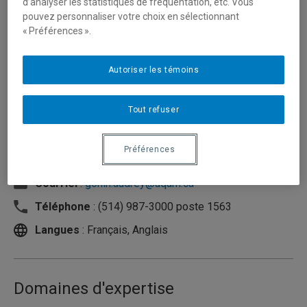
d’analyser les statistiques de fréquentation, etc. Vous
pouvez personnaliser votre choix en sélectionnant
« Préférences ».
Autoriser les témoins
Tout refuser
Préférences
Unité
:
École de travail social
Courriel
:
gonin.audrey@uqam.ca
Téléphone
: (514) 987-3000 poste 1563
Langues
: Français, Anglais
Domaines d'expertise