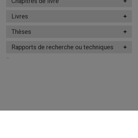
Chapitres de livre
Livres
Thèses
Rapports de recherche ou techniques
...
Répertoire des professeures et professeurs
Nous joindre
UQAM - Université du Québec à Montréal