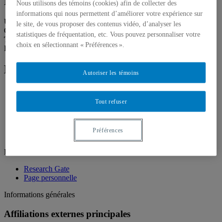
Professeure
Nous utilisons des témoins (cookies) afin de collecter des
informations qui nous permettent d’améliorer votre expérience sur
Unité
:
Département de psychologie
le site, de vous proposer des contenus vidéo, d’analyser les
Courriel
:
houlfort.nathalie@uqam.ca
statistiques de fréquentation, etc. Vous pouvez personnaliser votre
Téléphone
: (514) 987-3000 poste 20370
choix en sélectionnant « Préférences ».
Langues
: Français, Anglais
Domaines d'expertise
Autoriser les témoins
Autodétermination
Motivation
Tout refuser
Motivation au travail
Passion au travail
Santé psychologique au travail
Préférences
Transfert de connaissances
Liens d'intérêt
Research Gate
Page personnelle
Informations générales
Affiliations externes principales