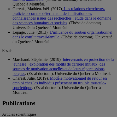
Québec à Montréal.
Gervais, Mathieu-Joël. (2017)
. Les relations chercheurs-
praticiens comme déterminant de l'utilisation des
connaissances issues des recherches : étude dans le domaine
des sciences humaines et sociales
. (Thèse de doctorat).
Université du Québec à Montréal.
Lepage, Julie. (2013)
. L'influence du soutien organisationnel
dans le conflit travail-famille
. (Thèse de doctorat). Université
du Québec à Montréal.
Essais
Marchand, Stéphanie. (2019)
. Intervenants en protection de la
jeunesse : exploration des motifs de carrière initiaux, des
sources de motivation actuelles et de leurs répercussions
perçues
. (Essai doctoral). Université du Québec à Montréal.
Charest, Julie. (2019)
. Modèle motivationnel du retour en
emploi chez les individus présentant un trouble musculo-
squelettique
. (Essai doctoral). Université du Québec à
Montréal.
Publications
Articles scientifiques