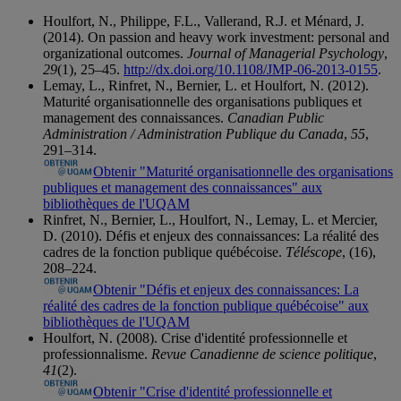
Houlfort, N., Philippe, F.L., Vallerand, R.J. et Ménard, J.
(2014). On passion and heavy work investment: personal and
organizational outcomes.
Journal of Managerial Psychology
,
29
(1), 25–45.
http://dx.doi.org/10.1108/JMP-06-2013-0155
.
Lemay, L., Rinfret, N., Bernier, L. et Houlfort, N. (2012).
Maturité organisationnelle des organisations publiques et
management des connaissances.
Canadian Public
Administration / Administration Publique du Canada
,
55
,
291–314.
Obtenir "Maturité organisationnelle des organisations
publiques et management des connaissances" aux
bibliothèques de l'UQAM
Rinfret, N., Bernier, L., Houlfort, N., Lemay, L. et Mercier,
D. (2010). Défis et enjeux des connaissances: La réalité des
cadres de la fonction publique québécoise.
Téléscope
, (16),
208–224.
Obtenir "Défis et enjeux des connaissances: La
réalité des cadres de la fonction publique québécoise" aux
bibliothèques de l'UQAM
Houlfort, N. (2008). Crise d'identité professionnelle et
professionnalisme.
Revue Canadienne de science politique
,
41
(2).
Obtenir "Crise d'identité professionnelle et