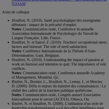
l'UQAM
Actes de colloque
Houlfort, N. (2010). Santé psychologique des enseignants
débutants : impact de la précarité d'emploi.
Notes
: Communication orale, Conférence bi-annuelle
Association Internationale de Psychologye du Travail de
Langue Française. Lille, France.
Houlfort, N. et Sauvé, F. (2010). Teachers' occupational stress
factors and burnout: The role of need satisfaction.
Notes
: Conférence Internationale de la Théorie d'Auto-
Détermination. Gant, Belgique.
Houlfort, N. (2010). Understanding the impact of passion at
work on burnout and intention to quit: The importance of role
conflicts.
Notes
: Communication orale, Conférence annuelle Academy
of Management. Montréal, Qc.
Rinfret, N., Bernier, L., Houlfort, N., Lemay, L. et Mercier,
D. (2009). Défis et enjeux du transfert des connaissances : La
réalité des cadres de la fonction publique québécoise.
Notes
: Communication orale, Congrès annuel Association
francophone pour le savoir (ACFAS). Ottawa, On.
Rinfret, N. et Houlfort, N. (2008). L'utilisation d'un style de
leadership transformationnel a-t-il des effets bénéfiques pour