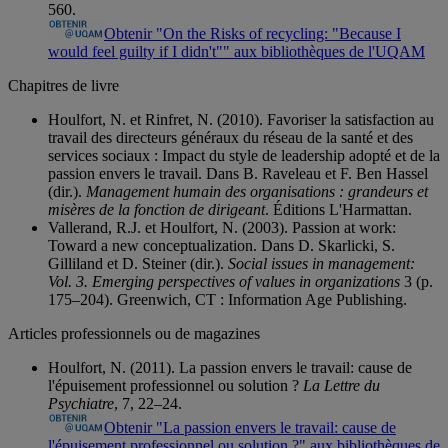
560.
Obtenir "On the Risks of recycling: "Because I
would feel guilty if I didn't"" aux bibliothèques de l'UQAM
Chapitres de livre
Houlfort, N. et Rinfret, N. (2010). Favoriser la satisfaction au
travail des directeurs généraux du réseau de la santé et des
services sociaux : Impact du style de leadership adopté et de la
passion envers le travail. Dans B. Raveleau et F. Ben Hassel
(dir.).
Management humain des organisations : grandeurs et
misères de la fonction de dirigeant
. Éditions L'Harmattan.
Vallerand, R.J. et Houlfort, N. (2003). Passion at work:
Toward a new conceptualization. Dans D. Skarlicki, S.
Gilliland et D. Steiner (dir.).
Social issues in management:
Vol. 3. Emerging perspectives of values in organizations
3 (p.
175–204). Greenwich, CT : Information Age Publishing.
Articles professionnels ou de magazines
Houlfort, N. (2011). La passion envers le travail: cause de
l'épuisement professionnel ou solution ?
La Lettre du
Psychiatre
, 7, 22–24.
Obtenir "La passion envers le travail: cause de
l'épuisement professionnel ou solution ?" aux bibliothèques de