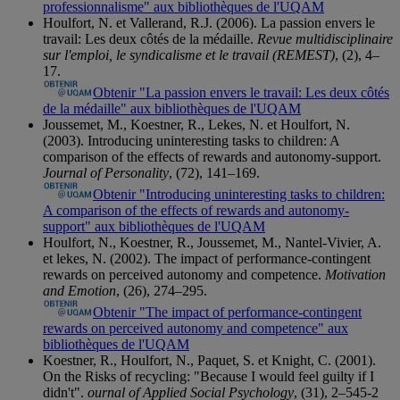
professionnalisme" aux bibliothèques de l'UQAM
Houlfort, N. et Vallerand, R.J. (2006). La passion envers le
travail: Les deux côtés de la médaille.
Revue multidisciplinaire
sur l'emploi, le syndicalisme et le travail (REMEST)
, (2), 4–
17.
Obtenir "La passion envers le travail: Les deux côtés
de la médaille" aux bibliothèques de l'UQAM
Joussemet, M., Koestner, R., Lekes, N. et Houlfort, N.
(2003). Introducing uninteresting tasks to children: A
comparison of the effects of rewards and autonomy-support.
Journal of Personality
, (72), 141–169.
Obtenir "Introducing uninteresting tasks to children:
A comparison of the effects of rewards and autonomy-
support" aux bibliothèques de l'UQAM
Houlfort, N., Koestner, R., Joussemet, M., Nantel-Vivier, A.
et lekes, N. (2002). The impact of performance-contingent
rewards on perceived autonomy and competence.
Motivation
and Emotion
, (26), 274–295.
Obtenir "The impact of performance-contingent
rewards on perceived autonomy and competence" aux
bibliothèques de l'UQAM
Koestner, R., Houlfort, N., Paquet, S. et Knight, C. (2001).
On the Risks of recycling: "Because I would feel guilty if I
didn't".
ournal of Applied Social Psychology
, (31), 2–545-2