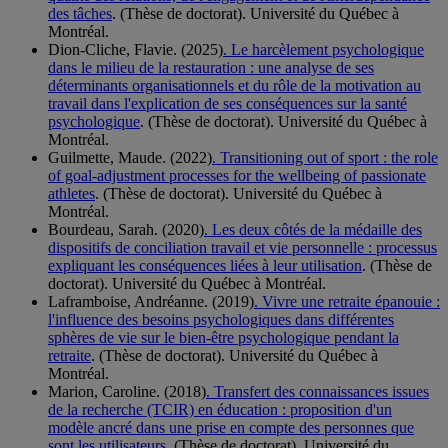
des tâches
. (Thèse de doctorat). Université du Québec à
Montréal.
Dion-Cliche, Flavie. (2025)
. Le harcèlement psychologique
dans le milieu de la restauration : une analyse de ses
déterminants organisationnels et du rôle de la motivation au
travail dans l'explication de ses conséquences sur la santé
psychologique
. (Thèse de doctorat). Université du Québec à
Montréal.
Guilmette, Maude. (2022)
. Transitioning out of sport : the role
of goal-adjustment processes for the wellbeing of passionate
athletes
. (Thèse de doctorat). Université du Québec à
Montréal.
Bourdeau, Sarah. (2020)
. Les deux côtés de la médaille des
dispositifs de conciliation travail et vie personnelle : processus
expliquant les conséquences liées à leur utilisation
. (Thèse de
doctorat). Université du Québec à Montréal.
Laframboise, Andréanne. (2019)
. Vivre une retraite épanouie :
l'influence des besoins psychologiques dans différentes
sphères de vie sur le bien-être psychologique pendant la
retraite
. (Thèse de doctorat). Université du Québec à
Montréal.
Marion, Caroline. (2018)
. Transfert des connaissances issues
de la recherche (TCIR) en éducation : proposition d'un
modèle ancré dans une prise en compte des personnes que
sont les utilisateurs
. (Thèse de doctorat). Université du