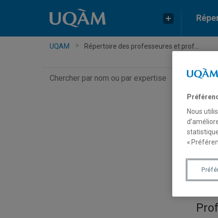
Réper
UQAM
Répertoire des professeures et prof...
Chercher
par
nom
Préféren
ou
Nous utili
par
d’améliore
expertise
statistiqu
« Préféren
Fra
Préf
Pro