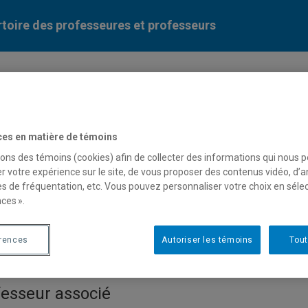
toire des professeures et professeurs
Liste des professeures et professeurs par dépa
ces en matière de témoins
sons des témoins (cookies) afin de collecter des informations qui nous 
r votre expérience sur le site, de vous proposer des contenus vidéo, d’a
es de fréquentation, etc. Vous pouvez personnaliser votre choix en séle
ces ».
nçois Huot
érences
Autoriser les témoins
Tout
fesseur associé