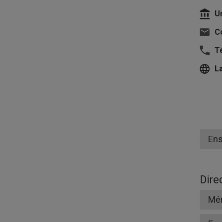
U
Co
T
L
En
Dire
Mé