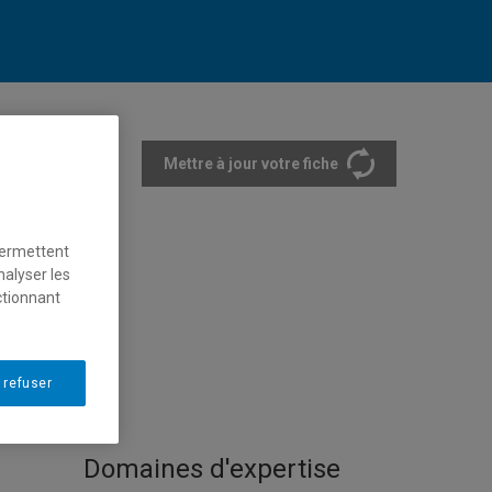
Mettre à jour votre fiche
rtements et écoles
permettent
nalyser les
ctionnant
 refuser
Domaines d'expertise