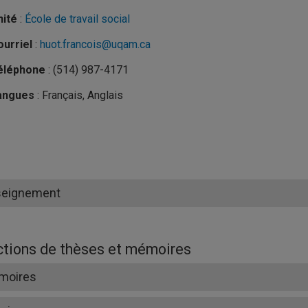
nité
:
École de travail social
urriel
:
huot.francois@uqam.ca
éléphone
: (514) 987-4171
angues
: Français, Anglais
seignement
ctions de thèses et mémoires
moires