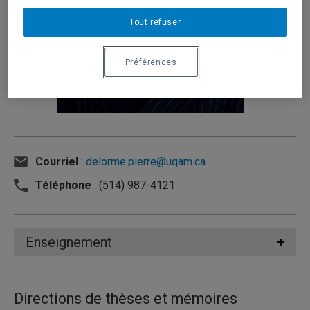
Tout refuser
Préférences
Courriel
:
delorme.pierre@uqam.ca
Téléphone
: (514) 987-4121
Enseignement
Directions de thèses et mémoires