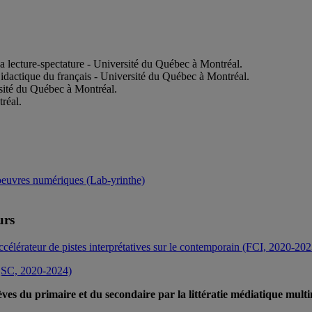
a lecture-spectature - Université du Québec à Montréal.
idactique du français - Université du Québec à Montréal.
rsité du Québec à Montréal.
réal.
x oeuvres numériques (Lab-yrinthe)
urs
ccélérateur de pistes interprétatives sur le contemporain (FCI, 2020-202
RQSC, 2020-2024)
ves du primaire et du secondaire par la littératie médiatique mu