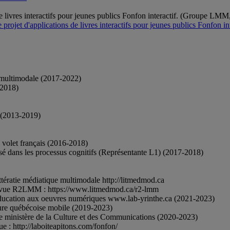
de livres interactifs pour jeunes publics Fonfon interactif. (Groupe LMM
 projet d'applications de livres interactifs pour jeunes publics Fonfon 
e multimodale (2017-2022)
-2018)
e (2013-2019)
 volet français (2016-2018)
isé dans les processus cognitifs (Représentante L1) (2017-2018)
ttératie médiatique multimodale http://litmedmod.ca
a revue R2LMM : https://www.litmedmod.ca/r2-lmm
d'éducation aux oeuvres numériques www.lab-yrinthe.ca (2021-2023)
ture québécoise mobile (2019-2023)
le ministère de la Culture et des Communications (2020-2023)
ue : http://laboiteapitons.com/fonfon/