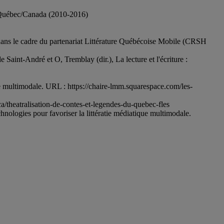
on Québec/Canada (2010-2016)
 dans le cadre du partenariat Littérature Québécoise Mobile (CRSH
 Saint-André et O, Tremblay (dir.), La lecture et l'écriture :
ue multimodale. URL : https://chaire-lmm.squarespace.com/les-
ca/theatralisation-de-contes-et-legendes-du-quebec-fles
hnologies pour favoriser la littératie médiatique multimodale.