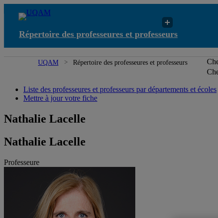
Répertoire des professeures et professeurs
Che
UQAM
Répertoire des professeures et professeurs
Che
Liste des professeures et professeurs par départements et écoles
Mettre à jour votre fiche
Nathalie Lacelle
Nathalie Lacelle
Professeure