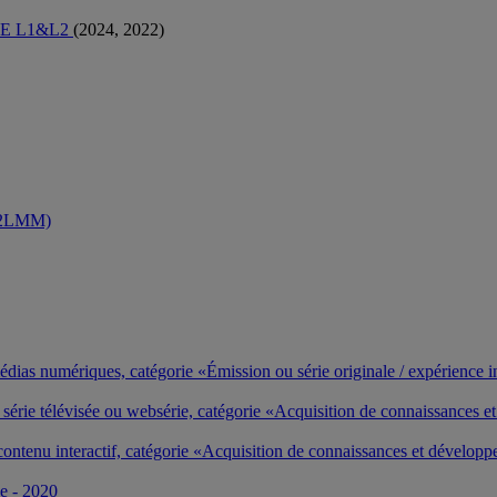
E L1&L2
(2024, 2022)
(R2LMM)
dias numériques, catégorie «Émission ou série originale / expérience i
e série télévisée ou websérie, catégorie «Acquisition de connaissances 
contenu interactif, catégorie «Acquisition de connaissances et développem
e - 2020