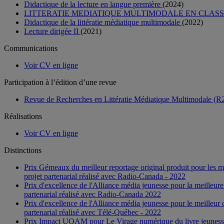
Didactique de la lecture en langue première
(2024)
LITTERATIE MEDIATIQUE MULTIMODALE EN CLASS
Didactique de la littératie médiatique multimodale
(2022)
Lecture dirigée II
(2021)
Communications
Voir CV en ligne
Participation à l’édition d’une revue
Revue de Recherches en Littératie Médiatique Multimodale 
Réalisations
Voir CV en ligne
Distinctions
Prix Gémeaux du meilleur reportage original produit pour les mé
projet partenarial réalisé avec Radio-Canada - 2022
Prix d'excellence de l'Alliance média jeunesse pour la meilleur
partenarial réalisé avec Radio-Canada 2022
Prix d'excellence de l'Alliance média jeunesse pour le meilleur 
partenarial réalisé avec Télé-Québec - 2022
Prix Impact UQAM pour Le Virage numérique du livre jeuness