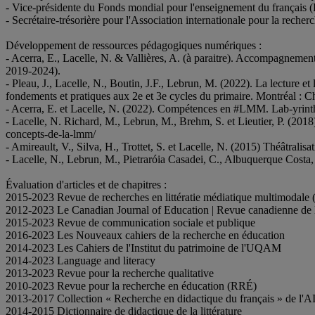
- Vice-présidente du Fonds mondial pour l'enseignement du françai
- Secrétaire-trésorière pour l'Association internationale pour la re
Développement de ressources pédagogiques numériques :
- Acerra, E., Lacelle, N. & Vallières, A. (à paraitre). Accompagneme
2019-2024).
- Pleau, J., Lacelle, N., Boutin, J.F., Lebrun, M. (2022). La lecture e
fondements et pratiques aux 2e et 3e cycles du primaire. Montréal : C
- Acerra, E. et Lacelle, N. (2022). Compétences en #LMM. Lab-yrinth
- Lacelle, N. Richard, M., Lebrun, M., Brehm, S. et Lieutier, P. (201
concepts-de-la-lmm/
- Amireault, V., Silva, H., Trottet, S. et Lacelle, N. (2015) Théâtral
- Lacelle, N., Lebrun, M., Pietraróia Casadei, C., Albuquerque Costa, 
Évaluation d'articles et de chapitres :
2015-2023 Revue de recherches en littératie médiatique multimoda
2012-2023 Le Canadian Journal of Education | Revue canadienne de 
2015-2023 Revue de communication sociale et publique
2016-2023 Les Nouveaux cahiers de la recherche en éducation
2014-2023 Les Cahiers de l'Institut du patrimoine de l'UQAM
2014-2023 Language and literacy
2013-2023 Revue pour la recherche qualitative
2010-2023 Revue pour la recherche en éducation (RRÉ)
2013-2017 Collection « Recherche en didactique du français » de l'
2014-2015 Dictionnaire de didactique de la littérature