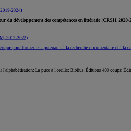
, 2019-2024)
veur du développement des compétences en littératie (CRSH, 2020-
QAM, 2017-2022)
érique pour former les apprenants à la recherche documentaire et à la 
'alphabétisation; La puce à l'oreille; Biblius; Éditions 400 coups; Éd