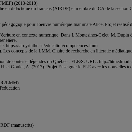
s (FMEF) (2013-2018)
cherche en didactique du français (AIRDF) et membre du CA de la secti
nt pédagogique pour l'oeuvre numérique Inanimate Alice. Projet réalisé
t l'écriture en contexte numérique. Dans I. Montesinos-Gelet, M. Dupin de
henelière.
e. https://lab-yrinthe.ca/education/competences-lmm
8). Les concepts de la LMM. Chaire de recherche en littératie médiatiq
isation de contes et légendes du Québec - FLE/S. URL : http://litmedmod.
H. et Goulet, A. (2013). Projet Enseigner le FLE avec les nouvelles tec
le (R2LMM)
l'éducation
AIRDF (manuscrits)