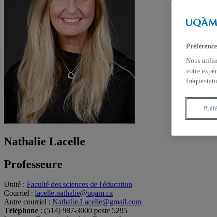
Préférence
Nous utilis
votre expér
fréquentati
Préf
Nathalie Lacelle
Professeure
Unité
:
Faculté des sciences de l'éducation
Courriel
:
lacelle.nathalie@uqam.ca
Autre courriel
:
Nathalie.Lacelle@gmail.com
Téléphone
: (514) 987-3000 poste 5295