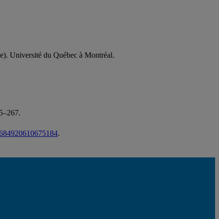
se). Université du Québec à Montréal.
55–267.
/03684920610675184
.