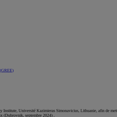
n (GREE)
stitute, Université Kazimieras Simonavicius, Lithuanie, afin de mettre
aux (Dubrovnik, septembre 2024) .