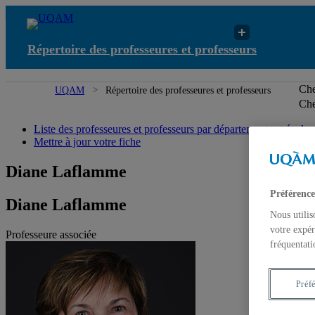
Répertoire des professeures et professeurs
Che
UQAM
Répertoire des professeures et professeurs
Che
Liste des professeures et professeurs par départements et écoles
Mettre à jour votre fiche
Diane Laflamme
Préférence
Diane Laflamme
Nous utilis
votre expér
Professeure associée
fréquentati
Préf