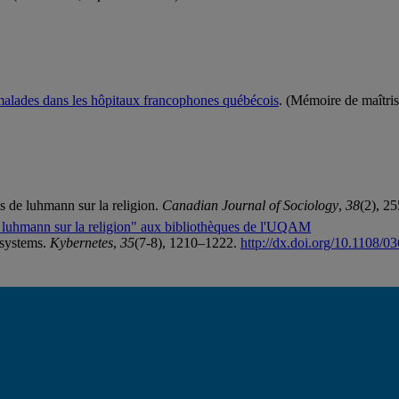
 malades dans les hôpitaux francophones québécois
. (Mémoire de maîtri
s de luhmann sur la religion.
Canadian Journal of Sociology
,
38
(2), 2
de luhmann sur la religion" aux bibliothèques de l'UQAM
 systems.
Kybernetes
,
35
(7-8), 1210–1222.
http://dx.doi.org/10.1108