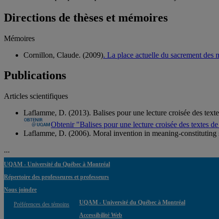
Directions de thèses et mémoires
Mémoires
Cornillon, Claude. (2009)
. La place actuelle du sacrement des
Publications
Articles scientifiques
Laflamme, D. (2013). Balises pour une lecture croisée des texte
Obtenir "Balises pour une lecture croisée des textes 
Laflamme, D. (2006). Moral invention in meaning-constituting
...
UQAM - Université du Québec à Montréal
Répertoire des professeures et professeurs
Nous joindre
UQAM - Université du Québec à Montréal
Préférences des témoins
Accessibilité Web