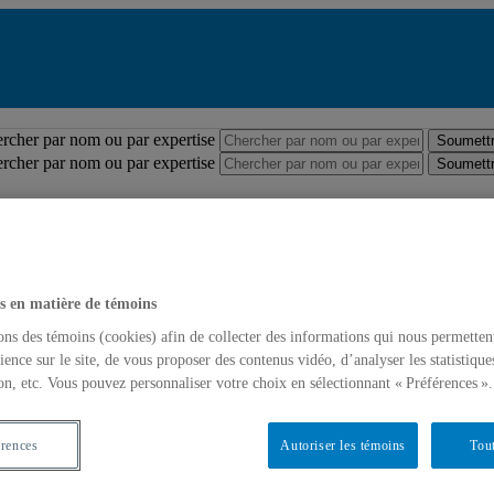
Répertoire des professeures et professeurs
rcher par nom ou par expertise
Soumettr
rcher par nom ou par expertise
Soumettr
s en matière de témoins
ons des témoins (cookies) afin de collecter des informations qui nous permetten
ience sur le site, de vous proposer des contenus vidéo, d’analyser les statistique
on, etc. Vous pouvez personnaliser votre choix en sélectionnant « Préférences ».
érences
Autoriser les témoins
Tout