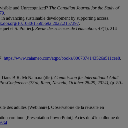
Invisible and Unrecognized?
The Canadian Journal for the Study of
679
.
 in advancing sustainable development by supporting access,
/dx.doi.org/10.1080/15595692.2022.2157397
.
quet et S. Poirier].
Revue des sciences de l'éducation
,
47
(1), 214–
7.
https://www.calameo.com/aqpc/books/0067374143526a511cee8
.
ec. Dans B.R. McNamara (dir.).
Commission for International Adult
 Pre-Conference (73rd, Reno, Nevada, October 28-29, 2024)
, (p. 89–
ssite des adultes [Webinaire]. Observatoire de la réussite en
mation continue [Présentation PowerPoint]. Actes du 41e colloque de
8634