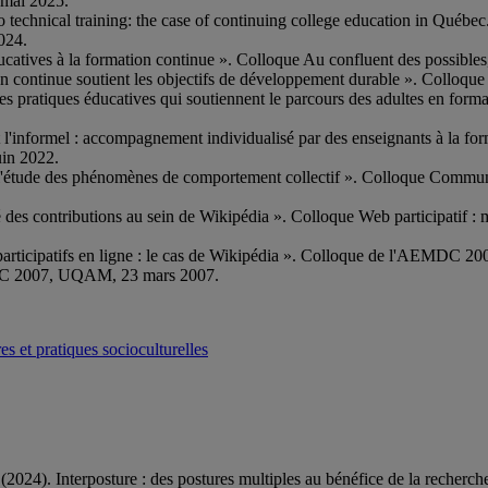
 mai 2025.
to technical training: the case of continuing college education in Québ
024.
 éducatives à la formation continue ». Colloque Au confluent des possibl
on continue soutient les objectifs de développement durable ». Colloqu
 les pratiques éducatives qui soutiennent le parcours des adultes en form
nt l'informel : accompagnement individualisé par des enseignants à la fo
uin 2022.
l'étude des phénomènes de comportement collectif ». Colloque Communic
té des contributions au sein de Wikipédia ». Colloque Web participatif
s participatifs en ligne : le cas de Wikipédia ». Colloque de l'AEMDC
EMDC 2007, UQAM, 23 mars 2007.
es et pratiques socioculturelles
(2024). Interposture : des postures multiples au bénéfice de la recherch