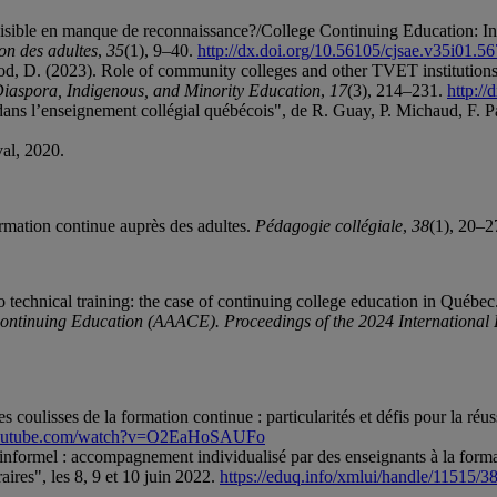
 invisible en manque de reconnaissance?/College Continuing Education: 
on des adultes
,
35
(1), 9–40.
http://dx.doi.org/10.56105/cjsae.v35i01.5
od, D. (2023). Role of community colleges and other TVET institutions
iaspora, Indigenous, and Minority Education
,
17
(3), 214–231.
http:/
 dans l’enseignement collégial québécois", de R. Guay, P. Michaud, F. Pa
val, 2020.
ormation continue auprès des adultes.
Pédagogie collégiale
,
38
(1), 20–2
to technical training: the case of continuing college education in Québ
Continuing Education (AAACE). Proceedings of the 2024 International
s coulisses de la formation continue : particularités et défis pour la réu
youtube.com/watch?v=O2EaHoSAUFo
 l'informel : accompagnement individualisé par des enseignants à la for
ires", les 8, 9 et 10 juin 2022.
https://eduq.info/xmlui/handle/11515/3