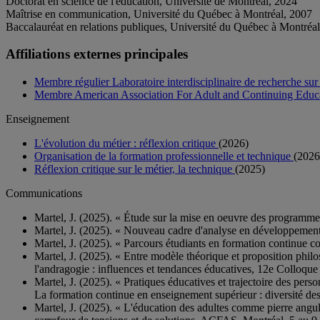
Doctorat en science de l'éducation, Université de Montréal, 2024
Maîtrise en communication, Université du Québec à Montréal, 2007
Baccalauréat en relations publiques, Université du Québec à Montréa
Affiliations externes principales
Membre régulier Laboratoire interdisciplinaire de recherche su
Membre American Association For Adult and Continuing Ed
Enseignement
L'évolution du métier : réflexion critique
(2026)
Organisation de la formation professionnelle et technique
(2026
Réflexion critique sur le métier, la technique
(2025)
Communications
Martel, J. (2025). « Étude sur la mise en oeuvre des program
Martel, J. (2025). « Nouveau cadre d'analyse en développemen
Martel, J. (2025). « Parcours étudiants en formation continue co
Martel, J. (2025). « Entre modèle théorique et proposition phil
l'andragogie : influences et tendances éducatives, 12e Colloqu
Martel, J. (2025). « Pratiques éducatives et trajectoire des perso
La formation continue en enseignement supérieur : diversité de
Martel, J. (2025). « L'éducation des adultes comme pierre angul