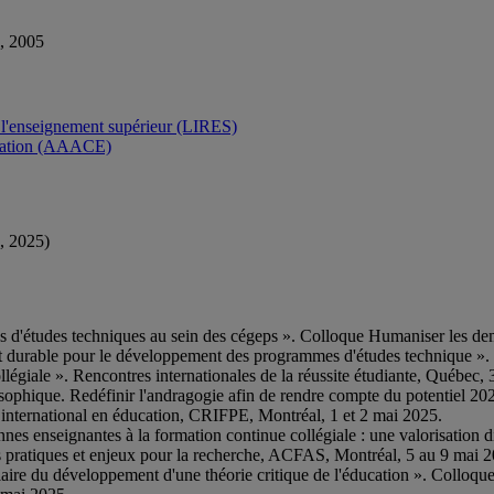
l, 2005
r l'enseignement supérieur (LIRES)
ucation (AAACE)
, 2025)
mes d'études techniques au sein des cégeps ». Colloque Humaniser le
t durable pour le développement des programmes d'études technique »
llégiale ». Rencontres internationales de la réussite étudiante, Québec, 
osophique. Redéfinir l'andragogie afin de rendre compte du potentiel 20
e international en éducation, CRIFPE, Montréal, 1 et 2 mai 2025.
nnes enseignantes à la formation continue collégiale : une valorisation di
s pratiques et enjeux pour la recherche, ACFAS, Montréal, 5 au 9 mai 
aire du développement d'une théorie critique de l'éducation ». Colloque