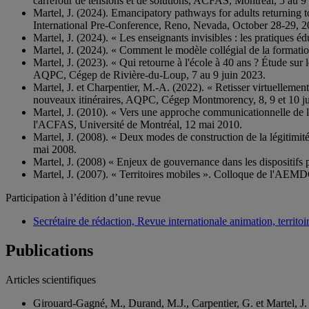
carrefour de tensions et de solutions, ACFAS, Montréal, 5 au 9
Martel, J. (2024). Emancipatory pathways for adults returning 
International Pre-Conference, Reno, Nevada, October 28-29, 2
Martel, J. (2024). « Les enseignants invisibles : les pratiques
Martel, J. (2024). « Comment le modèle collégial de la formati
Martel, J. (2023). « Qui retourne à l'école à 40 ans ? Étude sur
AQPC, Cégep de Rivière-du-Loup, 7 au 9 juin 2023.
Martel, J. et Charpentier, M.-A. (2022). « Retisser virtuelleme
nouveaux itinéraires, AQPC, Cégep Montmorency, 8, 9 et 10 j
Martel, J. (2010). « Vers une approche communicationnelle de 
l'ACFAS, Université de Montréal, 12 mai 2010.
Martel, J. (2008). « Deux modes de construction de la légitimi
mai 2008.
Martel, J. (2008) « Enjeux de gouvernance dans les dispositif
Martel, J. (2007). « Territoires mobiles ». Colloque de l'A
Participation à l’édition d’une revue
Secrétaire de rédaction, Revue internationale animation, territoir
Publications
Articles scientifiques
Girouard-Gagné, M., Durand, M.J., Carpentier, G. et Martel, J. 