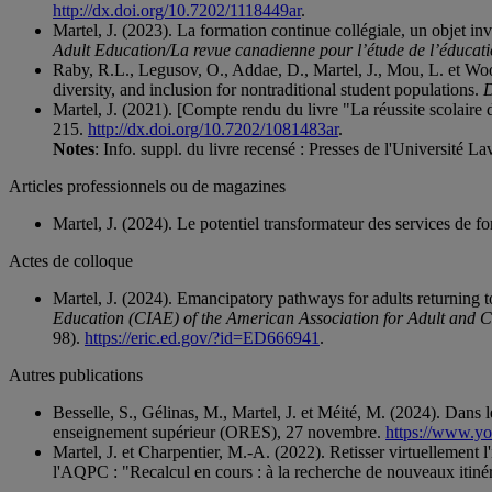
http://dx.doi.org/10.7202/1118449ar
.
Martel, J. (2023). La formation continue collégiale, un objet
Adult Education/La revue canadienne pour l’étude de l’éducati
Raby, R.L., Legusov, O., Addae, D., Martel, J., Mou, L. et Wo
diversity, and inclusion for nontraditional student populations.
D
Martel, J. (2021). [Compte rendu du livre "La réussite scolaire
215.
http://dx.doi.org/10.7202/1081483ar
.
Notes
: Info. suppl. du livre recensé : Presses de l'Université La
Articles professionnels ou de magazines
Martel, J. (2024). Le potentiel transformateur des services de f
Actes de colloque
Martel, J. (2024). Emancipatory pathways for adults returning 
Education (CIAE) of the American Association for Adult and 
98).
https://eric.ed.gov/?id=ED666941
.
Autres publications
Besselle, S., Gélinas, M., Martel, J. et Méité, M. (2024). Dans le
enseignement supérieur (ORES), 27 novembre.
https://www.
Martel, J. et Charpentier, M.-A. (2022). Retisser virtuellement
l'AQPC : "Recalcul en cours : à la recherche de nouveaux itinéra