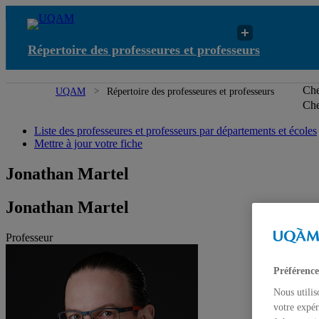
Répertoire des professeures et professeurs
Che
UQAM
Répertoire des professeures et professeurs
Che
Liste des professeures et professeurs par départements et écoles
Mettre à jour votre fiche
Jonathan Martel
Jonathan Martel
Professeur
Préférence
Nous utilis
votre expér