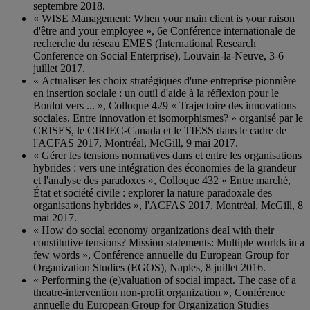
septembre 2018.
« WISE Management: When your main client is your raison
d'être and your employee », 6e Conférence internationale de
recherche du réseau EMES (International Research
Conference on Social Enterprise), Louvain-la-Neuve, 3-6
juillet 2017.
« Actualiser les choix stratégiques d'une entreprise pionnière
en insertion sociale : un outil d'aide à la réflexion pour le
Boulot vers ... », Colloque 429 « Trajectoire des innovations
sociales. Entre innovation et isomorphismes? » organisé par le
CRISES, le CIRIEC-Canada et le TIESS dans le cadre de
l'ACFAS 2017, Montréal, McGill, 9 mai 2017.
« Gérer les tensions normatives dans et entre les organisations
hybrides : vers une intégration des économies de la grandeur
et l'analyse des paradoxes », Colloque 432 « Entre marché,
État et société civile : explorer la nature paradoxale des
organisations hybrides », l'ACFAS 2017, Montréal, McGill, 8
mai 2017.
« How do social economy organizations deal with their
constitutive tensions? Mission statements: Multiple worlds in a
few words », Conférence annuelle du European Group for
Organization Studies (EGOS), Naples, 8 juillet 2016.
« Performing the (e)valuation of social impact. The case of a
theatre-intervention non-profit organization », Conférence
annuelle du European Group for Organization Studies