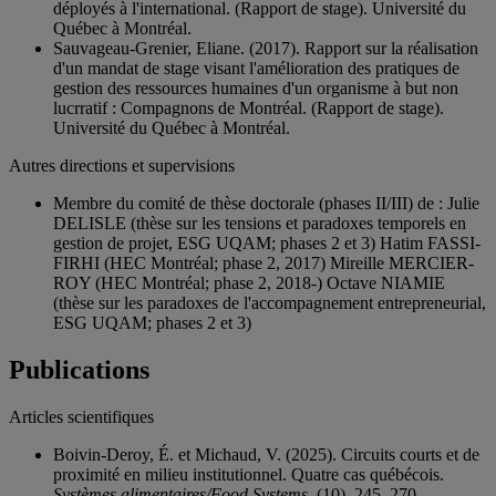
déployés à l'international. (Rapport de stage). Université du
Québec à Montréal.
Sauvageau-Grenier, Eliane. (2017). Rapport sur la réalisation
d'un mandat de stage visant l'amélioration des pratiques de
gestion des ressources humaines d'un organisme à but non
lucrratif : Compagnons de Montréal. (Rapport de stage).
Université du Québec à Montréal.
Autres directions et supervisions
Membre du comité de thèse doctorale (phases II/III) de : Julie
DELISLE (thèse sur les tensions et paradoxes temporels en
gestion de projet, ESG UQAM; phases 2 et 3) Hatim FASSI-
FIRHI (HEC Montréal; phase 2, 2017) Mireille MERCIER-
ROY (HEC Montréal; phase 2, 2018-) Octave NIAMIE
(thèse sur les paradoxes de l'accompagnement entrepreneurial,
ESG UQAM; phases 2 et 3)
Publications
Articles scientifiques
Boivin-Deroy, É. et Michaud, V. (2025). Circuits courts et de
proximité en milieu institutionnel. Quatre cas québécois.
Systèmes alimentaires/Food Systems
, (10), 245–270.