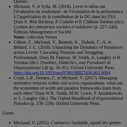
Québec.
Michaud, V. et Sylla, M. (2018). Lever le tabou sur
l’évaluation du rendement : de l’évaluation de la performance
à l’appréciation de la contribution de la DG dans les ESS.
Dans A. Béji-Bécheur, P. Codello et P. Château-Terrisse (dir.).
Gestion des entreprises sociales et solidaires
(p. 227–244).
Éditions Management et Société.
Notes
: collection Versus
Gilbert, F., Michaud, V., Bentein, K., Dubois, C.-A. et
Bédard, J.-L. (2018). Unpacking the Dynamics of Paradoxes
across Levels: Cascading Tensions and Struggling
Professionals. Dans M. Farjoun, W. Smith, A. Langley et H.
Tsoukas (dir.).
Dualities, Dialectics, and Paradoxes in
Organizational Life
(p. 56–81). Oxford University Press.
https://doi.org/10.1093/oso/9780198827436.003.0004
.
Gond, J.-P., Demers, C. et Michaud. V. (2017). Managing
normative tensions within and across organizations: what can
the economies of worth and paradox frameworks learn from
each other? Dans W.K. Smith, M.W. Lewis, P. Jarzabkowski
et A. Langley (dir.).
The Oxford Handbook of Organizational
Paradox
(p. 239–259). Oxford University Press.
Livres
Michaud, V. (2011).
Commerce équitable, équité des genres