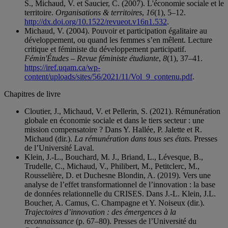
S., Michaud, V. et Saucier, C. (2007). L'économie sociale et le
territoire.
Organisations & territoires
,
16
(1), 5–12.
http://dx.doi.org/10.1522/revueot.v16n1.532
.
Michaud, V. (2004). Pouvoir et participation égalitaire au
développement, ou quand les femmes s’en mêlent. Lecture
critique et féministe du développement participatif.
Fémin'Études – Revue féministe étudiante
,
8
(1), 37–41.
https://iref.uqam.ca/wp-
content/uploads/sites/56/2021/11/Vol_9_contenu.pdf
.
Chapitres de livre
Cloutier, J., Michaud, V. et Pellerin, S. (2021). Rémunération
globale en économie sociale et dans le tiers secteur : une
mission compensatoire ? Dans Y. Hallée, P. Jalette et R.
Michaud (dir.).
La rémunération dans tous ses états
. Presses
de l’Université Laval.
Klein, J.-L., Bouchard, M. J., Briand, L., Lévesque, B.,
Trudelle, C., Michaud, V., Philibert, M., Petitclerc, M.,
Rousselière, D. et Duchesne Blondin, A. (2019). Vers une
analyse de l’effet transformationnel de l’innovation : la base
de données relationnelle du CRISES. Dans J.-L. Klein, J.L.
Boucher, A. Camus, C. Champagne et Y. Noiseux (dir.).
Trajectoires d’innovation : des émergences à la
reconnaissance
(p. 67–80). Presses de l’Université du