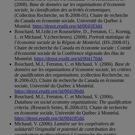
(2008).
Base de données sur les organisations d’économie
sociale, la classification des activités économiques
.
(Collection Recherche, no R-2008-01). Chaire de recherche
du Canada en économie sociale, Université du Québec à
Montéal.
https://depot.erudit.org//id/004183dd
.
Bouchard, M.J.(dir.) et Rousselière, D., Ferraton, C., Koenig,
L. et Michaud, V.(chercheurs). (2008).
Portrait statistique de
l’économie sociale de la Région de Montréal
. (HS-2008-01).
Chaire de recherche du Canada en économie sociale ; Comité
d'économie sociale de la Conférence régionale des élus de
Montréal.
https://depot.erudit.org/id/004170dd
.
Bouchard, M.J., Ferraton, C. et Michaud, V. (2006).
Base de
données sur les organisations d’économie sociale, les critères
de qualification des organisations
. (collection Recherche, no
R-2006-02). Chaire de recherche du Canada en économie
sociale, Université du Québec à Montréal.
https://depot.erudit.org//id/004186dd
.
Bouchard, M.J., Ferraton, C. et Michaud, V. (2006).
Database on social economy organizations: The qualification
criteria
. (Research Series, R-2006-03). Chaire de recherche
en économie sociale, Université du Québec à Montréal.
https://depot.erudit.org//id/004185dd
.
Michaud, V. (2006).
Lumière sur les coopératives de
solidarité! Originalité et potentiel de contribution des
coopératives multisociétariat à l’approche des parties