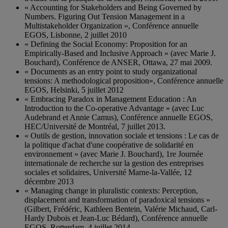
« Accounting for Stakeholders and Being Governed by
Numbers. Figuring Out Tension Management in a
Multistakeholder Organization », Conférence annuelle
EGOS, Lisbonne, 2 juillet 2010
« Defining the Social Economy: Proposition for an
Empirically-Based and Inclusive Approach » (avec Marie J.
Bouchard), Conférence de ANSER, Ottawa, 27 mai 2009.
« Documents as an entry point to study organizational
tensions: A methodological proposition», Conférence annuelle
EGOS, Helsinki, 5 juillet 2012
« Embracing Paradox in Management Education : An
Introduction to the Co-operative Advantage » (avec Luc
Audebrand et Annie Camus), Conférence annuelle EGOS,
HEC/Université de Montréal, 7 juillet 2013.
« Outils de gestion, innovation sociale et tensions : Le cas de
la politique d'achat d'une coopérative de solidarité en
environnement » (avec Marie J. Bouchard), 1re Journée
internationale de recherche sur la gestion des entreprises
sociales et solidaires, Université Marne-la-Vallée, 12
décembre 2013
« Managing change in pluralistic contexts: Perception,
displacement and transformation of paradoxical tensions »
(Gilbert, Frédéric, Kathleen Bentein, Valérie Michaud, Carl-
Hardy Dubois et Jean-Luc Bédard), Conférence annuelle
EGOS, Rotterdam, 4 juillet 2014.