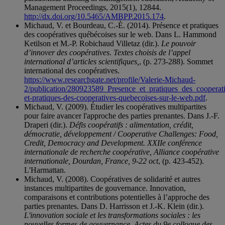
Management Proceedings, 2015(1), 12844.
http://dx.doi.org/10.5465/AMBPP.2015.174
.
Michaud, V. et Bourdeau, C.-È. (2014). Présence et pratiques
des coopératives québécoises sur le web. Dans L. Hammond
Ketilson et M.-P. Robichaud Villetaz (dir.).
Le pouvoir
d’innover des coopératives. Textes choisis de l’appel
international d’articles scientifiques,
, (p. 273-288). Sommet
international des coopératives.
https://www.researchgate.net/profile/Valerie-Michaud-
2/publication/280923589_Presence_et_pratiques_des_coopera
et-pratiques-des-cooperatives-quebecoises-sur-le-web.pdf
.
Michaud, V. (2009). Étudier les coopératives multipartites
pour faire avancer l'approche des parties prenantes. Dans J.-F.
Draperi (dir.).
Défis coopératifs : alimentation, crédit,
démocratie, développement / Cooperative Challenges: Food,
Credit, Democracy and Development. XXIIe conférence
internationale de recherche coopérative, Alliance coopérative
internationale, Dourdan, France, 9-22 oct
, (p. 423-452).
L'Harmattan.
Michaud, V. (2008). Coopératives de solidarité et autres
instances multipartites de gouvernance. Innovation,
comparaisons et contributions potentielles à l’approche des
parties prenantes. Dans D. Harrisson et J.-K. Klein (dir.).
L'innovation sociale et les transformations sociales : les
nouvelles formes de gouvernance. Actes du 9e colloque des