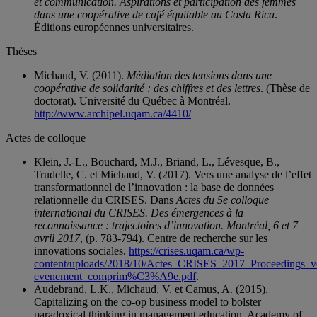
et communication. Aspirations et participation des femmes
dans une coopérative de café équitable au Costa Rica
.
Éditions européennes universitaires.
Thèses
Michaud, V. (2011).
Médiation des tensions dans une
coopérative de solidarité : des chiffres et des lettres
. (Thèse de
doctorat). Université du Québec à Montréal.
http://www.archipel.uqam.ca/4410/
Actes de colloque
Klein, J.-L., Bouchard, M.J., Briand, L., Lévesque, B.,
Trudelle, C. et Michaud, V. (2017). Vers une analyse de l’effet
transformationnel de l’innovation : la base de données
relationnelle du CRISES. Dans
Actes du 5e colloque
international du CRISES. Des émergences à la
reconnaissance : trajectoires d’innovation. Montréal, 6 et 7
avril 2017
, (p. 783-794). Centre de recherche sur les
innovations sociales.
https://crises.uqam.ca/wp-
content/uploads/2018/10/Actes_CRISES_2017_Proceedings_ve
evenement_comprim%C3%A9e.pdf
.
Audebrand, L.K., Michaud, V. et Camus, A. (2015).
Capitalizing on the co-op business model to bolster
paradoxical thinking in management education, Academy of