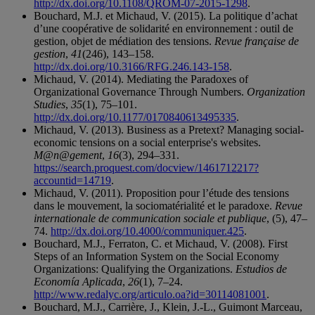
http://dx.doi.org/10.1108/QROM-07-2015-1298
.
Bouchard, M.J. et Michaud, V. (2015). La politique d’achat
d’une coopérative de solidarité en environnement : outil de
gestion, objet de médiation des tensions.
Revue française de
gestion
,
41
(246), 143–158.
http://dx.doi.org/10.3166/RFG.246.143-158
.
Michaud, V. (2014). Mediating the Paradoxes of
Organizational Governance Through Numbers.
Organization
Studies
,
35
(1), 75–101.
http://dx.doi.org/10.1177/0170840613495335
.
Michaud, V. (2013). Business as a Pretext? Managing social-
economic tensions on a social enterprise's websites.
M@n@gement
,
16
(3), 294–331.
https://search.proquest.com/docview/1461712217?
accountid=14719
.
Michaud, V. (2011). Proposition pour l’étude des tensions
dans le mouvement, la sociomatérialité et le paradoxe.
Revue
internationale de communication sociale et publique
, (5), 47–
74.
http://dx.doi.org/10.4000/communiquer.425
.
Bouchard, M.J., Ferraton, C. et Michaud, V. (2008). First
Steps of an Information System on the Social Economy
Organizations: Qualifying the Organizations.
Estudios de
Economía Aplicada
,
26
(1), 7–24.
http://www.redalyc.org/articulo.oa?id=30114081001
.
Bouchard, M.J., Carrière, J., Klein, J.-L., Guimont Marceau,