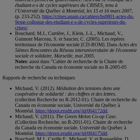
étudiant-e-s de cycles supérieurs du CRISES, tenu à
l’Université du Québec à Montréal, les 15 et 16 mars 2007
,
(p. 233-252).
https://crises.uqam.ca/cahiers/hs0801-actes-du-
9eme-colloque-des-etudiant-e-s-de-cycles-superieurs-du-
crises/
.
Bouchard, M.J., Carrière, J., Klein, J.-L., Michaud, V.,
Guimont Marceau, S. et Saucier, C. (2005). Les repères
territoriaux de l'économie sociale [CD-ROM]. Dans
Actes des
5ièmes Rencontres du Réseau interuniversitaire de l'économie
sociale et solidaire, Marseille, mai 2005
.
Notes
: aussi dans "Cahier de recherche de la Chaire de
recherche du Canada en économie sociale no R-2005-05
Rapports de recherche ou techniques
Michaud, V. (2012).
Médiation des tensions dans une
coopérative de solidarité : des chiffres et des lettres
.
(collection Recherche no R-2012-01). Chaire de recherche du
Canada en économie sociale, Université du Québec à
Montréal.
https://depot.erudit.org//id/004172dd
.
Michaud, V. (2011).
The Green Melon Co-op Case
.
(Collection Recherche, no R-2011-01). Chaire de recherche
du Canada en économie sociale, Université du Québec à
Montréal.
https://depot.erudit.org//id/004175dd
.
Bouchard, M.J., Cyrille F., Michaud, V. et Rousselière, D.