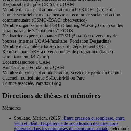
Responsable du pôle CRISES-UQAM
Membre du conseil d'administration du CERIDEC (vp) et du
Comité sectoriel de main-d'oeuvre en économie sociale et action
communautaire (CSMO-ÉSAC; observatrice)
Membre organisatrice du EGOS Standing Working Group sur les
paradoxes et de 3 "subthemes" EGOS
Évaluatrice experte, demande CRSH (Savoir) et divers jury de
bourses (internes UQAM/facultaire, Fondation Desjardins)
Membre du comité de liaison local du département ORH
Représentante ORH à divers comités de programme (bac en
administration, M. Adm.)
Écoambassadrice UQAM
Ambassadrice Fondation UQAM
Membre du conseil d'administration, Service de garde du Centre
d'accueil multiethnique St-Louis/Milton Parc
Éditrice associée, Paradox Blog
Directions de thèses et mémoires
Mémoires
Soukane, Meriem. (2025)
. Entre pression et souplesse, entre
vécu et idéal : l'expérience de socialisation des directions
générales dans les entreprises de l'économie sociale
. (Mémoire