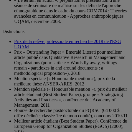
« Le terrain en action », préparation et présentation d'une
séance de séminaire de maîtrise sur les défis de l'approche
ethnographique dans le cadre du cours COM7014 : Théories
avancées en communication - Approches anthropologiques,
UQAM, décembre 2003.
Distinctions
Prix de la relève professorale en recherche 2018 de l'ESG
UQAM
Prix « Outstanding Paper » Emerald Literati pour meilleur
article publié dans Qualitative Research in Management and
Organizations (pour l'article « Words fly away, writings
remain - paradoxes in and around documents : a
methodological proposition»), 2018
Mention spéciale (« Honourable mention »), prix de la
meilleure thèse ANSER-ARES, 2012
Mention spéciale (« Honourable mention »), prix du meilleur
article étudiant (Best Student Paper), groupe « Strategizing
Activities and Practices », conférence de l'Academy of
Management, 2011
Bourse de recherche postdoctorale du FQRSC (64 000 $ -
offre déclinée; classée 1re de mon comité), concours 2010-11
Meilleur article étudiant (Best Student Paper), Conférence du
European Group for Organization Studies (EGOS) (2000),
2010