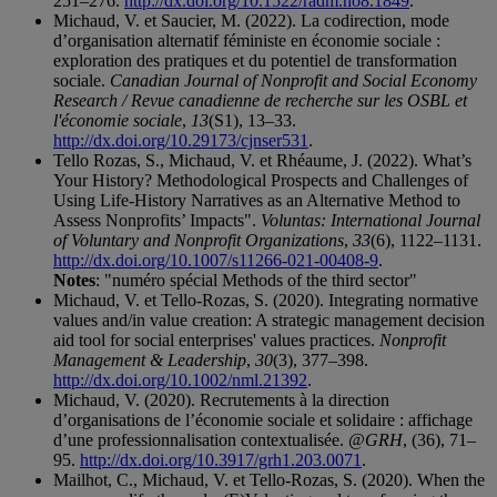
251–276.
http://dx.doi.org/10.1522/radm.no8.1849
.
Michaud, V. et Saucier, M. (2022). La codirection, mode
d’organisation alternatif féministe en économie sociale :
exploration des pratiques et du potentiel de transformation
sociale.
Canadian Journal of Nonprofit and Social Economy
Research / Revue canadienne de re­cherche sur les OSBL et
l'économie sociale
,
13
(S1), 13–33.
http://dx.doi.org/10.29173/cjnser531
.
Tello Rozas, S., Michaud, V. et Rhéaume, J. (2022). What’s
Your History? Methodological Prospects and Challenges of
Using Life-History Narratives as an Alternative Method to
Assess Nonprofits’ Impacts".
Voluntas: International Journal
of Voluntary and Nonprofit Organizations
,
33
(6), 1122–1131.
http://dx.doi.org/10.1007/s11266-021-00408-9
.
Notes
: "numéro spécial Methods of the third sector"
Michaud, V. et Tello-Rozas, S. (2020). Integrating normative
values and/in value creation: A strategic management decision
aid tool for social enterprises' values practices.
Nonprofit
Management & Leadership
,
30
(3), 377–398.
http://dx.doi.org/10.1002/nml.21392
.
Michaud, V. (2020). Recrutements à la direction
d’organisations de l’économie sociale et solidaire : affichage
d’une professionnalisation contextualisée.
@GRH
, (36), 71–
95.
http://dx.doi.org/10.3917/grh1.203.0071
.
Mailhot, C., Michaud, V. et Tello-Rozas, S. (2020). When the