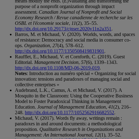
means modify the ends. (E)Valuating and transforming the
purpose of a nonprofit organization through impact
assessment.
Canadian Journal of Nonprofit and Social
Economy Research / Revue canadienne de re­cherche sur les
OSBL et l'économie sociale
,
11
(2), 35–55.
http://dx.doi.org/10.29173/cjnser.2020v11n2a351
.
Barros, M. et Michaud, V. (2020). Worlds, words, and spaces
of resistance: Democracy and social media in consumer co-
ops.
Organization
,
27
(4), 578–612.
http://dx.doi.org/10.1177/1350508419831901
.
Raufflet, E., Michaud, V. et Cornforth, C. (2019). Guest
Editorial.
Management Decision
,
57
(6), 1339–1343.
http://dx.doi.org/10.1108/MD-06-2019-019
.
Notes
: Introduction au numéro spécial « Organizing for social
innovation: tensions and paradoxes of managing social and
collective enterprises »
Audebrand, L.K., Camus, A. et Michaud, V. (2017). A
Mosquito in the Classroom: Using the Cooperative Business
Model to Foster Paradoxical Thinking in Management
Education.
Journal of Management Education
,
41
(2), 216–
248.
http://dx.doi.org/10.1177/1052562916682552
.
Michaud, V. (2017). Words fly away, writings remain :
paradoxes in and around documents: a methodological
proposition.
Qualitative Research in Organizations and
Management: An International Journal
,
12
(1), 35–52.