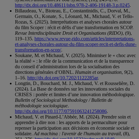
http://dx.doi.org/10.48611/isbn.978-2-406-19148-3.p.0245
.
Billaudeau, V., Bioteau, E., Constantinidis, C., Dorval, M.,
Germain, O., Konate, S., Léonard, M., Michaud, V. et Tello-
Rozas, S. (2025). Interprétations et analyses chorales autour
du film Scoper : récit et défis d’une transformation en SCOP.
Revue Interdisciplinaire Droit et Organisations (RIDO)
, (9),
119–135.
https://www.revue-rido.com/articles/interpretations-
et-analyses-chorales-autour-du-film-scoper-recit-et-defis-dune-
transformation-en-scop/
.
Soukane, M. et Michaud, V. (2025). Minimiser le « choc avec
la réalité » : le rôle de la communication et de la transparence
du conseil d’administration lors de la socialisation des
directions générales d’OBNL.
Humain et organisation
,
9
(2),
1–16.
http://dx.doi.org/10.7202/1122285ar
.
Longtin, D., Bouchard, M. J., Michaud, V. et Rousselière, D.
(2024). La Base de données sur les innovations sociales du
CRISES : portée et limites d’une innovation méthodologique.
Bulletin of Sociological Methodology / Bulletin de
méthodologie sociologique
.
http://dx.doi.org/10.1177/07591063241258086
.
Michaud, V. et Pinard-L’Abbée, M. (2024). Prendre soin et
apprendre à dire non : les apports de la permaculture pour
repenser la participation aux décisions en économie sociale et
solidaire.
Ad machina : l'avenir de l'humain au travail
, (8),