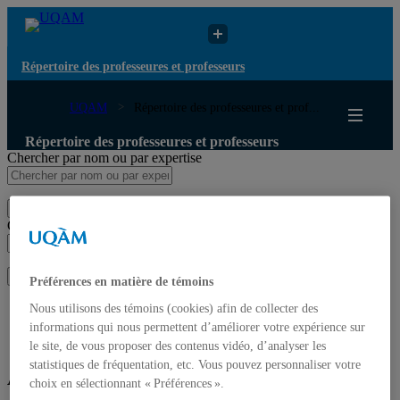
Répertoire des professeures et professeurs
UQAM
Répertoire des professeures et prof...
Répertoire des professeures et professeurs
Chercher par nom ou par expertise
Soumettre la recherche
Chercher par nom ou par expertise
Soumettre la recherche
Préférences en matière de témoins
Liste des professeures et professeurs par départements et
Nous utilisons des témoins (cookies) afin de collecter des
écoles
informations qui nous permettent d’améliorer votre expérience sur
Mettre à jour votre fiche
le site, de vous proposer des contenus vidéo, d’analyser les
statistiques de fréquentation, etc. Vous pouvez personnaliser votre
Annie Camus
choix en sélectionnant « Préférences ».