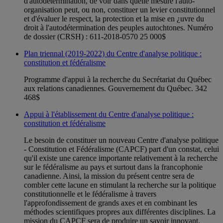
d'autodétermination, de voir dans quelle mesure l'auto-
organisation peut, ou non, constituer un levier constitutionnel
et d'évaluer le respect, la protection et la mise en ¿uvre du
droit à l'autodétermination des peuples autochtones. Numéro
de dossier (CRSH) : 611-2018-0570 25 000$
Plan triennal (2019-2022) du Centre d'analyse politique :
constitution et fédéralisme
Programme d'appui à la recherche du Secrétariat du Québec
aux relations canadiennes. Gouvernement du Québec. 342
468$
Appui à l'établissement du Centre d'analyse politique :
constitution et fédéralisme
Le besoin de constituer un nouveau Centre d'analyse politique
- Constitution et Fédéralisme (CAPCF) part d'un constat, celui
qu'il existe une carence importante relativement à la recherche
sur le fédéralisme au pays et surtout dans la francophonie
canadienne. Ainsi, la mission du présent centre sera de
combler cette lacune en stimulant la recherche sur la politique
constitutionnelle et le fédéralisme à travers
l'approfondissement de grands axes et en combinant les
méthodes scientifiques propres aux différentes disciplines. La
mission du CAPCF sera de produire un savoir innovant,