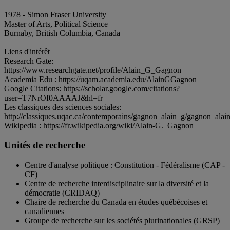
1978 - Simon Fraser University
Master of Arts, Political Science
Burnaby, British Columbia, Canada
Liens d'intérêt
Research Gate:
https://www.researchgate.net/profile/Alain_G_Gagnon
Academia Edu : https://uqam.academia.edu/AlainGGagnon
Google Citations: https://scholar.google.com/citations?
user=T7NrOf0AAAAJ&hl=fr
Les classiques des sciences sociales:
http://classiques.uqac.ca/contemporains/gagnon_alain_g/gagnon_alai
Wikipedia : https://fr.wikipedia.org/wiki/Alain-G._Gagnon
Unités de recherche
Centre d'analyse politique : Constitution - Fédéralisme (CAP -
CF)
Centre de recherche interdisciplinaire sur la diversité et la
démocratie (CRIDAQ)
Chaire de recherche du Canada en études québécoises et
canadiennes
Groupe de recherche sur les sociétés plurinationales (GRSP)