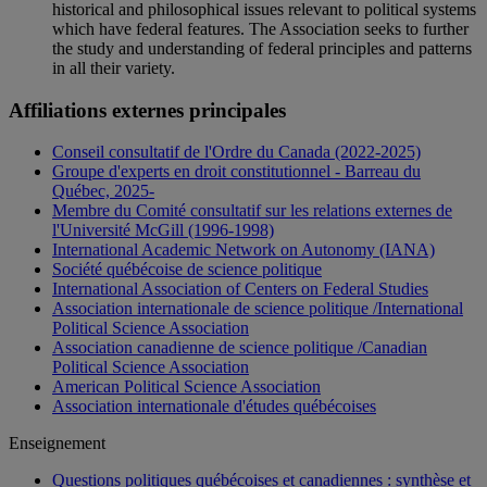
historical and philosophical issues relevant to political systems
which have federal features. The Association seeks to further
the study and understanding of federal principles and patterns
in all their variety.
Affiliations externes principales
Conseil consultatif de l'Ordre du Canada (2022-2025)
Groupe d'experts en droit constitutionnel - Barreau du
Québec, 2025-
Membre du Comité consultatif sur les relations externes de
l'Université McGill (1996-1998)
International Academic Network on Autonomy (IANA)
Société québécoise de science politique
International Association of Centers on Federal Studies
Association internationale de science politique /International
Political Science Association
Association canadienne de science politique /Canadian
Political Science Association
American Political Science Association
Association internationale d'études québécoises
Enseignement
Questions politiques québécoises et canadiennes : synthèse et