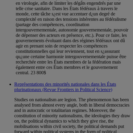
en virologie, afin de limiter les dégâts engendrés par une
telle crise sanitaire. Dans les États fédéraux à travers le
monde, cette tâche s¿est vue accentuer d¿un degré de
complexité en raison des tensions inhérentes au fédéralisme
(partage des compétences, coordination
intergouvernementale, autonomie gouvernementale, pouvoir
de dépenser des acteurs en présence, etc.). Pour ce faire, les
gouvernements évoluant dans des régimes fédéraux ont dû
agir en prenant soin de respecter les compétences
constitutionnelles qui leur reviennent, tout en s¿assurant
qu¿une certaine harmonie intergouvernementale puisse être
recherchée entre les États membres de la fédération mais
également entre ces États membres et le gouvernement
central. 23 800$
Représentations des minorités nationales dans les États
plurinationaux (Revue Frontiers in Political Science)
Studies on nationalism are legion. The phenomenon has been
analysed from almost every angle, both in liberal democracies
and in autocratic or totalitarian regimes. Moreover, the
constitution of minority nationalisms, the ideologies they draw
on, the political dynamics to which they give rise, the
mobilisations within civil society, the political demands put
forward within political systems in the form of political