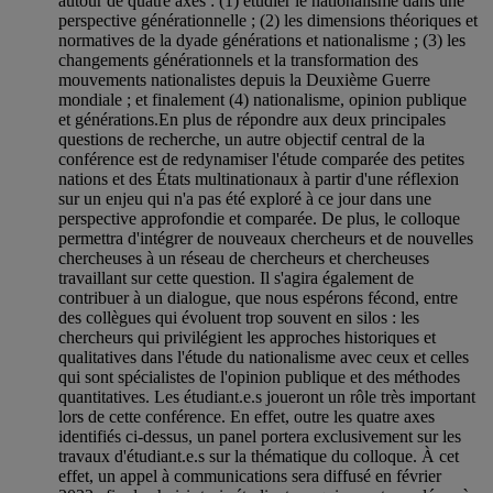
autour de quatre axes : (1) étudier le nationalisme dans une
perspective générationnelle ; (2) les dimensions théoriques et
normatives de la dyade générations et nationalisme ; (3) les
changements générationnels et la transformation des
mouvements nationalistes depuis la Deuxième Guerre
mondiale ; et finalement (4) nationalisme, opinion publique
et générations.En plus de répondre aux deux principales
questions de recherche, un autre objectif central de la
conférence est de redynamiser l'étude comparée des petites
nations et des États multinationaux à partir d'une réflexion
sur un enjeu qui n'a pas été exploré à ce jour dans une
perspective approfondie et comparée. De plus, le colloque
permettra d'intégrer de nouveaux chercheurs et de nouvelles
chercheuses à un réseau de chercheurs et chercheuses
travaillant sur cette question. Il s'agira également de
contribuer à un dialogue, que nous espérons fécond, entre
des collègues qui évoluent trop souvent en silos : les
chercheurs qui privilégient les approches historiques et
qualitatives dans l'étude du nationalisme avec ceux et celles
qui sont spécialistes de l'opinion publique et des méthodes
quantitatives. Les étudiant.e.s joueront un rôle très important
lors de cette conférence. En effet, outre les quatre axes
identifiés ci-dessus, un panel portera exclusivement sur les
travaux d'étudiant.e.s sur la thématique du colloque. À cet
effet, un appel à communications sera diffusé en février