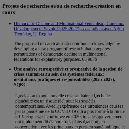
Projets de recherche et/ou de recherche-création en
cours
Democratic Decline and Multinational Federalism, Concours
Développement Savoir (2025-2027) - cocandidat avec Arjun
Tremblay, U. Regina
The proposed research aims to contribute to knowledge by
developing a new program of research that compares
permutations of democratic decline in multinational
federations for explanatory purposes. 68 987$
Une analyse rétrospective et prospective de la gestion de
crises sanitaires au sein des systèmes fédéraux:
institutions, pratiques et responsabilités (2025-2027),
SQRC
L¿éclosion d¿une nouvelle crise sanitaire à l¿échelle
planétaire est un risque réel pour les sociétés
contemporaines. Avec l¿expérience des turbulences causées
par la pandémie de la COVID-19 qui a pris forme à la fin de
2019 et qui s¿est confirmée en 2020, tous les gouvernements
ont rapidement dû élaborer des plans d¿action, en
concertation avec les principaux experts en santé publique et