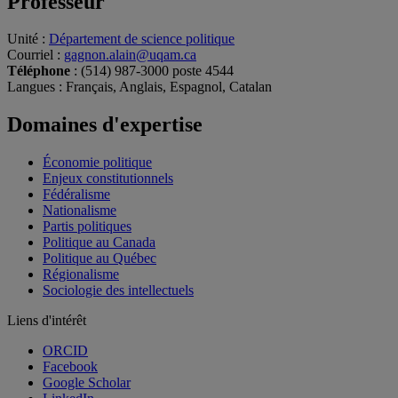
Professeur
Unité
:
Département de science politique
Courriel
:
gagnon.alain@uqam.ca
Téléphone
: (514) 987-3000 poste 4544
Langues
: Français, Anglais, Espagnol, Catalan
Domaines d'expertise
Économie politique
Enjeux constitutionnels
Fédéralisme
Nationalisme
Partis politiques
Politique au Canada
Politique au Québec
Régionalisme
Sociologie des intellectuels
Liens d'intérêt
ORCID
Facebook
Google Scholar