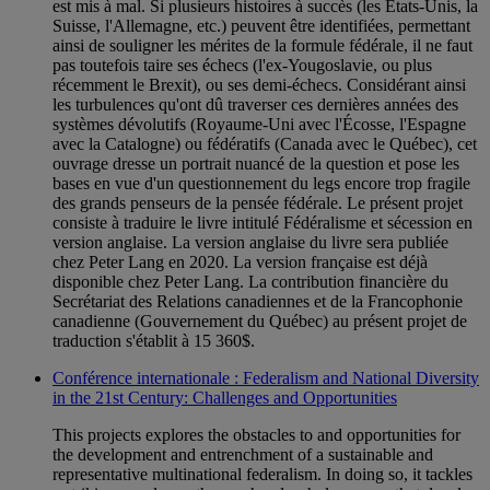
est mis à mal. Si plusieurs histoires à succès (les États-Unis, la
Suisse, l'Allemagne, etc.) peuvent être identifiées, permettant
ainsi de souligner les mérites de la formule fédérale, il ne faut
pas toutefois taire ses échecs (l'ex-Yougoslavie, ou plus
récemment le Brexit), ou ses demi-échecs. Considérant ainsi
les turbulences qu'ont dû traverser ces dernières années des
systèmes dévolutifs (Royaume-Uni avec l'Écosse, l'Espagne
avec la Catalogne) ou fédératifs (Canada avec le Québec), cet
ouvrage dresse un portrait nuancé de la question et pose les
bases en vue d'un questionnement du legs encore trop fragile
des grands penseurs de la pensée fédérale. Le présent projet
consiste à traduire le livre intitulé Fédéralisme et sécession en
version anglaise. La version anglaise du livre sera publiée
chez Peter Lang en 2020. La version française est déjà
disponible chez Peter Lang. La contribution financière du
Secrétariat des Relations canadiennes et de la Francophonie
canadienne (Gouvernement du Québec) au présent projet de
traduction s'établit à 15 360$.
Conférence internationale : Federalism and National Diversity
in the 21st Century: Challenges and Opportunities
This projects explores the obstacles to and opportunities for
the development and entrenchment of a sustainable and
representative multinational federalism. In doing so, it tackles