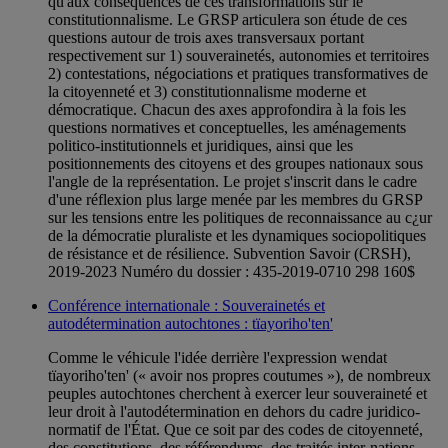
qu'aux conséquences de ces transformations sur le
constitutionnalisme. Le GRSP articulera son étude de ces
questions autour de trois axes transversaux portant
respectivement sur 1) souverainetés, autonomies et territoires
2) contestations, négociations et pratiques transformatives de
la citoyenneté et 3) constitutionnalisme moderne et
démocratique. Chacun des axes approfondira à la fois les
questions normatives et conceptuelles, les aménagements
politico-institutionnels et juridiques, ainsi que les
positionnements des citoyens et des groupes nationaux sous
l'angle de la représentation. Le projet s'inscrit dans le cadre
d'une réflexion plus large menée par les membres du GRSP
sur les tensions entre les politiques de reconnaissance au c¿ur
de la démocratie pluraliste et les dynamiques sociopolitiques
de résistance et de résilience. Subvention Savoir (CRSH),
2019-2023 Numéro du dossier : 435-2019-0710 298 160$
Conférence internationale : Souverainetés et
autodétermination autochtones : tïayoriho'ten'
Comme le véhicule l'idée derrière l'expression wendat
tïayoriho'ten' (« avoir nos propres coutumes »), de nombreux
peuples autochtones cherchent à exercer leur souveraineté et
leur droit à l'autodétermination en dehors du cadre juridico-
normatif de l'État. Que ce soit par des codes de citoyenneté,
des constitutions, des référendums, des traités inter-nations,