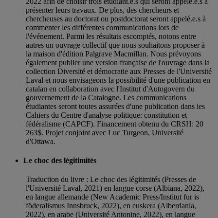
2022 afin de choisir trois étudiant.e.s qui seront appelé.e.s à
présenter leurs travaux. De plus, des chercheurs et
chercheuses au doctorat ou postdoctorat seront appelé.e.s à
commenter les différentes communications lors de
l'événement. Parmi les résultats escomptés, notons entre
autres un ouvrage collectif que nous souhaitons proposer à
la maison d'édition Palgrave Macmillan. Nous prévoyons
également publier une version française de l'ouvrage dans la
collection Diversité et démocratie aux Presses de l'Université
Laval et nous envisageons la possibilité d'une publication en
catalan en collaboration avec l'Institut d'Autogovern du
gouvernement de la Catalogne. Les communications
étudiantes seront toutes assurées d'une publication dans les
Cahiers du Centre d'analyse politique: constitution et
fédéralisme (CAPCF). Financement obtenu du CRSH: 20
263$. Projet conjoint avec Luc Turgeon, Université
d'Ottawa.
Le choc des légitimités
Traduction du livre : Le choc des légitimités (Presses de
l'Université Laval, 2021) en langue corse (Albiana, 2022),
en langue allemande (New Academic Press/Institut fur is
föderalismus Innsbruck, 2022), en euskera (Alberdania,
2022), en arabe (Université Antonine, 2022), en langue