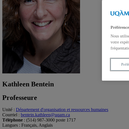
Préférence
Nous utilis
votre expér
fréquentati
Préf
Kathleen Bentein
Professeure
Unité
:
Département d'organisation et ressources humaines
Courriel
:
bentein.kathleen@uqam.ca
Téléphone
: (514) 987-3000 poste 1717
Langues
: Français, Anglais