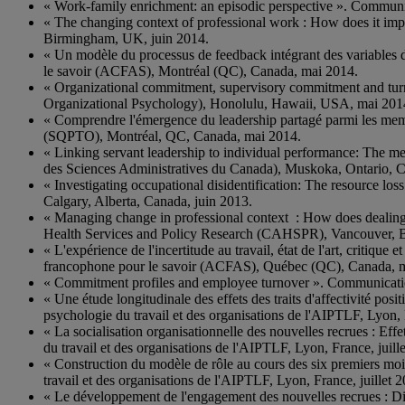
« Work-family enrichment: an episodic perspective ». Commun
« The changing context of professional work : How does it im
Birmingham, UK, juin 2014.
« Un modèle du processus de feedback intégrant des variables d
le savoir (ACFAS), Montréal (QC), Canada, mai 2014.
« Organizational commitment, supervisory commitment and turno
Organizational Psychology), Honolulu, Hawaii, USA, mai 201
« Comprendre l'émergence du leadership partagé parmi les mem
(SQPTO), Montréal, QC, Canada, mai 2014.
« Linking servant leadership to individual performance: The m
des Sciences Administratives du Canada), Muskoka, Ontario, 
« Investigating occupational disidentification: The resource 
Calgary, Alberta, Canada, juin 2013.
« Managing change in professional context : How does dealing
Health Services and Policy Research (CAHSPR), Vancouver, B
« L'expérience de l'incertitude au travail, état de l'art, criti
francophone pour le savoir (ACFAS), Québec (QC), Canada, 
« Commitment profiles and employee turnover ». Communicati
« Une étude longitudinale des effets des traits d'affectivité po
psychologie du travail et des organisations de l'AIPTLF, Lyon, F
« La socialisation organisationnelle des nouvelles recrues : Ef
du travail et des organisations de l'AIPTLF, Lyon, France, juill
« Construction du modèle de rôle au cours des six premiers mo
travail et des organisations de l'AIPTLF, Lyon, France, juillet 
« Le développement de l'engagement des nouvelles recrues : Di