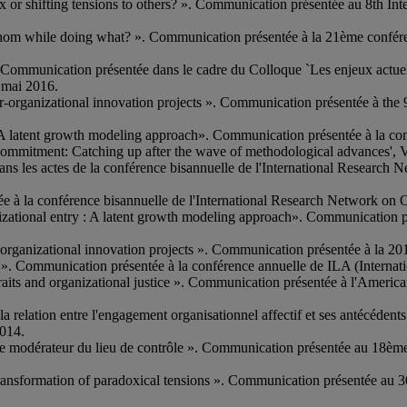
 or shifting tensions to others? ». Communication présentée au 8th In
whom while doing what? ». Communication présentée à la 21ème confé
. Communication présentée dans le cadre du Colloque `Les enjeux actuel
 mai 2016.
r-organizational innovation projects ». Communication présentée à th
 : A latent growth modeling approach». Communication présentée à la
ommitment: Catching up after the wave of methodological advances', 
ns les actes de la conférence bisannuelle de l'International Research
ée à la conférence bisannuelle de l'International Research Network on 
nizational entry : A latent growth modeling approach». Communicatio
ter-organizational innovation projects ». Communication présentée à 
ms ». Communication présentée à la conférence annuelle de ILA (Intern
 traits and organizational justice ». Communication présentée à l'Amer
s la relation entre l'engagement organisationnel affectif et ses antécé
2014.
 rôle modérateur du lieu de contrôle ». Communication présentée au 18èm
 transformation of paradoxical tensions ». Communication présentée a