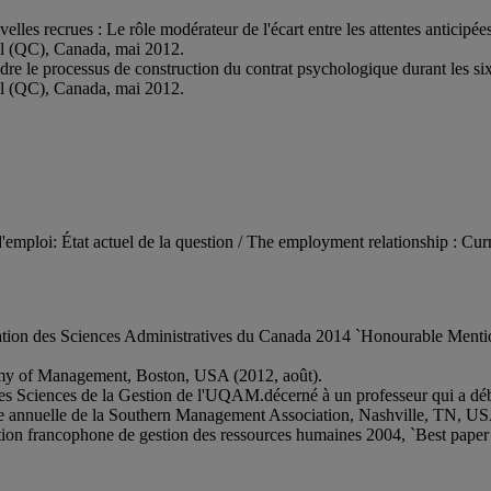
.
lles recrues : Le rôle modérateur de l'écart entre les attentes anticip
al (QC), Canada, mai 2012.
endre le processus de construction du contrat psychologique durant les
al (QC), Canada, mai 2012.
 d'emploi: État actuel de la question / The employment relationship : Cu
iation des Sciences Administratives du Canada 2014 `Honourable Ment
emy of Management, Boston, USA (2012, août).
des Sciences de la Gestion de l'UQAM.décerné à un professeur qui a déb
ce annuelle de la Southern Management Association, Nashville, TN, U
ation francophone de gestion des ressources humaines 2004, `Best pa