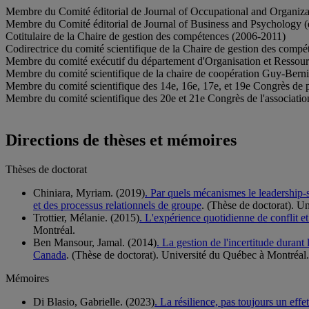
Membre du Comité éditorial de Journal of Occupational and Organiza
Membre du Comité éditorial de Journal of Business and Psychology (
Cotitulaire de la Chaire de gestion des compétences (2006-2011)
Codirectrice du comité scientifique de la Chaire de gestion des compé
Membre du comité exécutif du département d'Organisation et Resso
Membre du comité scientifique de la chaire de coopération Guy-Berni
Membre du comité scientifique des 14e, 16e, 17e, et 19e Congrès de p
Membre du comité scientifique des 20e et 21e Congrès de l'associat
Directions de thèses et mémoires
Thèses de doctorat
Chiniara, Myriam. (2019)
. Par quels mécanismes le leadership-s
et des processus relationnels de groupe
. (Thèse de doctorat). U
Trottier, Mélanie. (2015)
. L'expérience quotidienne de conflit et
Montréal.
Ben Mansour, Jamal. (2014)
. La gestion de l'incertitude durant
Canada
. (Thèse de doctorat). Université du Québec à Montréal.
Mémoires
Di Blasio, Gabrielle. (2023)
. La résilience, pas toujours un effet