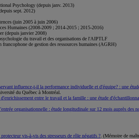
tional Psychology (depuis janv. 2013)
depuis sept. 2012)
tences (juin 2005 à juin 2006)
urces Humaines (2008-2009 ; 2014-2015 ; 2015-2016)
er (depuis janvier 2008)
sychologie du travail et des organisations de l'AIPTLF
ion francophone de gestion des ressources humaines (AGRH)
ervant influence-t-il la performance individuelle et d'équipe? : une étud
niversité du Québec à Montréal.
 d'enrichissement entre le travail et la famille : une étude d'échantillon
 l'entrée organisationnelle : étude longitudinale sur 12 mois auprès des n
 protecteur vis-à-vis des stresseurs de rôle négatifs ?
. (Mémoire de maîtr