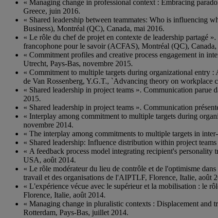
« Managing change in professional context : Embracing paradox
Greece, juin 2016.
« Shared leadership between teammates: Who is influencing 
Business), Montréal (QC), Canada, mai 2016.
« Le rôle du chef de projet en contexte de leadership partagé »
francophone pour le savoir (ACFAS), Montréal (QC), Canada,
« Commitment profiles and creative process engagement in inte
Utrecht, Pays-Bas, novembre 2015.
« Commitment to multiple targets during organizational entry
de Van Rossenberg, Y.G.T., `Advancing theory on workplace c
« Shared leadership in project teams ». Communication parue da
2015.
« Shared leadership in project teams ». Communication présent
« Interplay among commitment to multiple targets during orga
novembre 2014.
« The interplay among commitments to multiple targets in in
« Shared leadership: Influence distribution within project tea
« A feedback process model integrating recipient's personality
USA, août 2014.
« Le rôle modérateur du lieu de contrôle et de l'optimisme dan
travail et des organisations de l'AIPTLF, Florence, Italie, août 
« L'expérience vécue avec le supérieur et la mobilisation : le
Florence, Italie, août 2014.
« Managing change in pluralistic contexts : Displacement and
Rotterdam, Pays-Bas, juillet 2014.