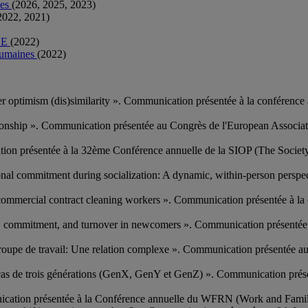
nes
(2026, 2025, 2023)
2022, 2021)
UE
(2022)
 humaines
(2022)
lower optimism (dis)similarity ». Communication présentée à la confére
ationship ». Communication présentée au Congrès de l'European Assoc
ation présentée à la 32ème Conférence annuelle de la SIOP (The Society
zational commitment during socialization: A dynamic, within-person pe
f commercial contract cleaning workers ». Communication présentée à
ing, commitment, and turnover in newcomers ». Communication présent
u groupe de travail: Une relation complexe ». Communication présentée 
 Le cas de trois générations (GenX, GenY et GenZ) ». Communication pré
unication présentée à la Conférence annuelle du WFRN (Work and Fami