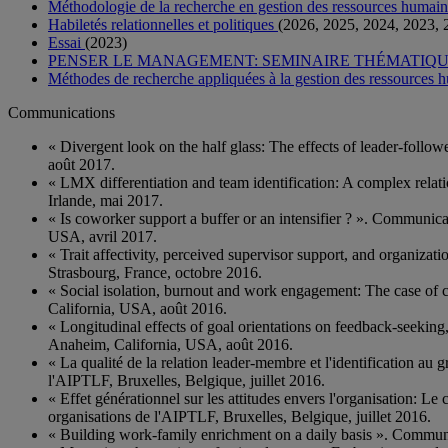
Méthodologie de la recherche en gestion des ressources humai
Habiletés relationnelles et politiques
(2026, 2025, 2024, 2023, 
Essai
(2023)
PENSER LE MANAGEMENT: SEMINAIRE THÉMATIQ
Méthodes de recherche appliquées à la gestion des ressources
Communications
« Divergent look on the half glass: The effects of leader-fol
août 2017.
« LMX differentiation and team identification: A complex rel
Irlande, mai 2017.
« Is coworker support a buffer or an intensifier ? ». Communic
USA, avril 2017.
« Trait affectivity, perceived supervisor support, and organi
Strasbourg, France, octobre 2016.
« Social isolation, burnout and work engagement: The case o
California, USA, août 2016.
« Longitudinal effects of goal orientations on feedback-seek
Anaheim, California, USA, août 2016.
« La qualité de la relation leader-membre et l'identification a
l'AIPTLF, Bruxelles, Belgique, juillet 2016.
« Effet générationnel sur les attitudes envers l'organisation:
organisations de l'AIPTLF, Bruxelles, Belgique, juillet 2016.
« Building work-family enrichment on a daily basis ». Comm