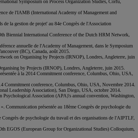
ternational Symposium on Process Organization Studies, Corfu,
rence de l'IAMB (International Academy of Management and
s de la gestion de projet' au 84e Congrès de l'Association
e 9th Biennial International Conference of the Dutch HRM Network,
 conférence annuelle de l'Academy of Management, dans le Symposium
Vancouver (BC), Canada, août 2015.
 Network on Organising by Projects (IRNOP), Londres, Angleterre, juin
Organising by Projects (IRNOP), Londres, Angleterre, juin 2015.
n présentée à la 2014 Commitment conference, Columbus, Ohio, USA,
la 2014 Commitment conference, Columbus, Ohio, USA, Novembre 2014.
ational Leadership Association), San Diego, USA, octobre 2014.
ican Psychological Association (APA)'s annual convention, Washington,
dents ». Communication présentée au 18ème Congrès de psychologie du
e Congrès de psychologie du travail et des organisations de l'AIPTLF,
u 30th EGOS (European Group for Organizational Studies) Colloquium,