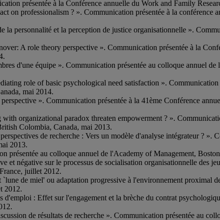
ication présentée à la Conférence annuelle du Work and Family Rese
pact on professionalism ? ». Communication présentée à la conférenc
e la personnalité et la perception de justice organisationnelle ». Com
ver: A role theory perspective ». Communication présentée à la Confér
4.
bres d'une équipe ». Communication présentée au colloque annuel de l
ediating role of basic psychological need satisfaction ». Communicati
Canada, mai 2014.
loss perspective ». Communication présentée à la 41ème Conférence annu
 with organizational paradox threaten empowerment ? ». Communication
ritish Colombia, Canada, mai 2013.
que et perspectives de recherche : Vers un modèle d'analyse intégrateur ?
mai 2013.
on présentée au colloque annuel de l'Academy of Management, Boston
sitive et négative sur le processus de socialisation organisationnelle de
rance, juillet 2012.
fet `lune de miel' ou adaptation progressive à l'environnement proxima
et 2012.
is d'emploi : Effet sur l'engagement et la brèche du contrat psycholog
2012.
scussion de résultats de recherche ». Communication présentée au coll