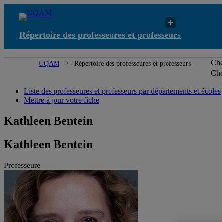
Répertoire des professeures et professeurs
Che
UQAM
Répertoire des professeures et professeurs
Che
Liste des professeures et professeurs par départements et écoles
Mettre à jour votre fiche
Kathleen Bentein
Kathleen Bentein
Professeure