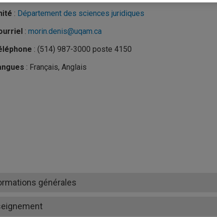
nité
:
Département des sciences juridiques
urriel
:
morin.denis@uqam.ca
éléphone
: (514) 987-3000 poste 4150
angues
: Français, Anglais
ormations générales
seignement