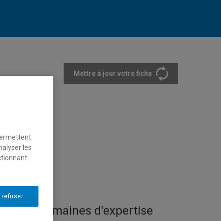
Mettre à jour votre fiche
rtements et écoles
permettent
nalyser les
ctionnant
 refuser
Domaines d'expertise