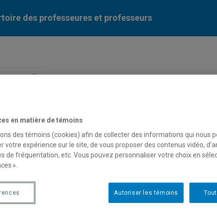
toire des professeures et professeurs
Liste des professeures et professeurs par dépa
ces en matière de témoins
sons des témoins (cookies) afin de collecter des informations qui nous 
r votre expérience sur le site, de vous proposer des contenus vidéo, d’a
es de fréquentation, etc. Vous pouvez personnaliser votre choix en séle
ces ».
is Morin
érences
Autoriser les témoins
Tout
fesseur