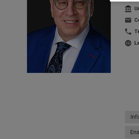
U
Co
T
L
Inf
En