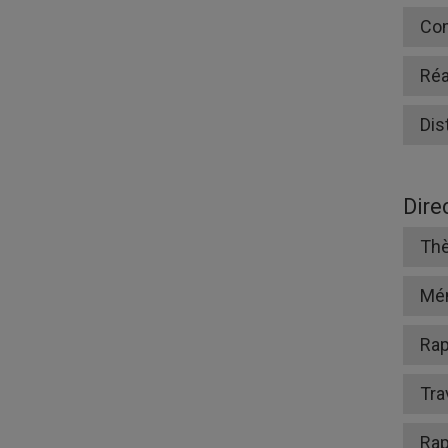
Co
Réa
Dis
Dire
Thè
Mé
Rap
Tra
Rap