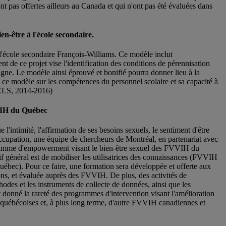
t pas offertes ailleurs au Canada et qui n'ont pas été évaluées dans
n-être à l'école secondaire.
l'école secondaire François-Williams. Ce modèle inclut
t de ce projet vise l'identification des conditions de pérennisation
agne. Le modèle ainsi éprouvé et bonifié pourra donner lieu à la
de ce modèle sur les compétences du personnel scolaire et sa capacité à
 MELS, 2014-2016)
 VIH du Québec
'intimité, l'affirmation de ses besoins sexuels, le sentiment d'être
éoccupation, une équipe de chercheurs de Montréal, en partenariat avec
gramme d'empowerment visant le bien-être sexuel des FVVIH du
if général est de mobiliser les utilisatrices des connaissances (FVVIH
Québec). Pour ce faire, une formation sera développée et offerte aux
gions, et évaluée auprès des FVVIH. De plus, des activités de
odes et les instruments de collecte de données, ainsi que les
nt donné la rareté des programmes d'intervention visant l'amélioration
H québécoises et, à plus long terme, d'autre FVVIH canadiennes et