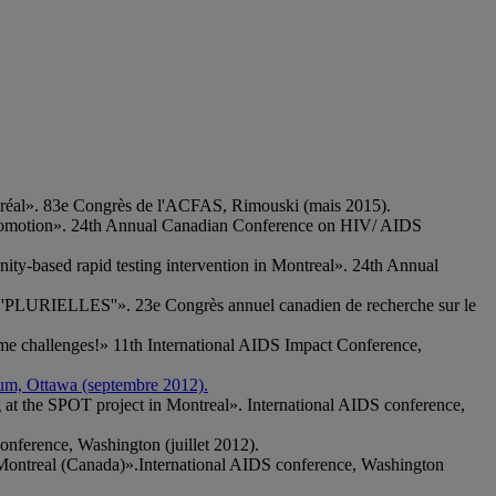
ntréal». 83e Congrès de l'ACFAS, Rimouski (mais 2015).
 promotion». 24th Annual Canadian Conference on HIV/ AIDS
ity-based rapid testing intervention in Montreal». 24th Annual
 ''PLURIELLES''». 23e Congrès annuel canadien de recherche sur le
 challenges!» 11th International AIDS Impact Conference,
orum, Ottawa (septembre 2012).
 at the SPOT project in Montreal». International AIDS conference,
onference, Washington (juillet 2012).
 Montreal (Canada)».International AIDS conference, Washington