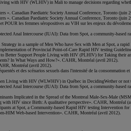
iving with HIV (WLHIV) in Mali to manage decisions regarding whether
ers ». Canadian Paediatric Society Annual Conference, Toronto (juin 2
ers ». Canadian Paediatric Society Annual Conference, Toronto (juin 2
OUR les femmes séropositives au VIH sur les enjeux du dévoilement 
rotected Anal Intercourse (IUAI): Data from Spot, a community-based r
n Strategy in a sample of Men Who have Sex with Men at Spot, a rapid
mplementation of Provincial Point-of-Care Rapid HIV testing Guidelin
o Better Support People Living with HIV (PLHIV) for Taking their an
ents? In What Ways and How?». CAHR, Montréal (avril 2012).
HR, Montréal (avril 2012).
uentés et des scénarios sexuels dans l'intensité de la consommation e
men Living with HIV (WLWHIV) in Québec in DecidingWether or not to
rotected Anal Intercourse (IUAI): Data from Spot, a community-based r
rminants Implicated in the Spread of the Montreal Male-Sex-Male (MS
g with HIV since Birth: A qualitative perspective». CAHR, Montréal (a
cipants at Spot, a Community-based Rapid HIV testing Intervention f
om-HIM Web-based Intervention». CAHR, Montréal (avril 2012).