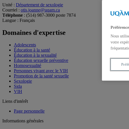
Unité
:
Département de sexologie
Courriel
:
otis.joanne@uqam.ca
Téléphone
: (514) 987-3000 poste 7874
Langue
: Français
Préférence
Domaines d'expertise
Nous utilis
votre expér
Adolescents
fréquentati
Éducation à la santé
Éducation à la sexualité
Éducation sexuelle préventive
Préf
Homosexualité
Personnes vivant avec le VIH
Promotion de la santé sexuelle
Sexologie
Sida
VIH
Liens d'intérêt
Page personnelle
Informations générales