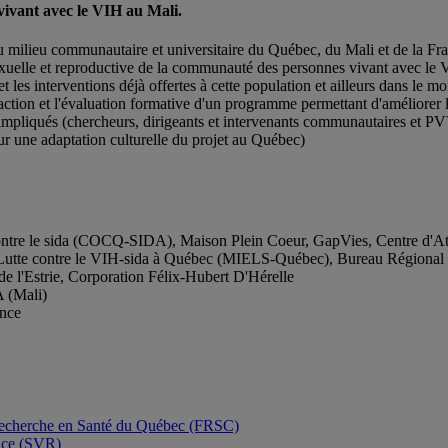
vivant avec le VIH au Mali.
 milieu communautaire et universitaire du Québec, du Mali et de la Fra
sexuelle et reproductive de la communauté des personnes vivant avec le
et les interventions déjà offertes à cette population et ailleurs dans le m
daction et l'évaluation formative d'un programme permettant d'améliorer l
rs impliqués (chercheurs, dirigeants et intervenants communautaires et P
 une adaptation culturelle du projet au Québec)
contre le sida (COCQ-SIDA), Maison Plein Coeur, GapVies, Centre d'At
Lutte contre le VIH-sida à Québec (MIELS-Québec), Bureau Régional d
 l'Estrie, Corporation Félix-Hubert D'Hérelle
 (Mali)
ance
 Recherche en Santé du Québec (FRSC)
ence (SVR)