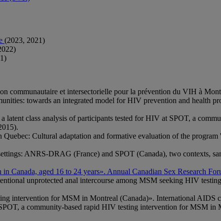
ue
(2023, 2021)
2022)
1)
tion communautaire et intersectorielle pour la prévention du VIH à Mo
unities: towards an integrated model for HIV prevention and health
latent class analysis of participants tested for HIV at SPOT, a commun
2015).
 Quebec: Cultural adaptation and formative evaluation of the program
settings: ANRS-DRAG (France) and SPOT (Canada), two contexts, same
youth in Canada, aged 16 to 24 years». Annual Canadian Sex Research F
intentional unprotected anal intercourse among MSM seeking HIV testing
sting intervention for MSM in Montreal (Canada)». International AIDS c
t SPOT, a community-based rapid HIV testing intervention for MSM in