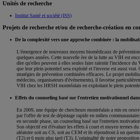
Unités de recherche
Institut Santé et société (ISS)
Projets de recherche et/ou de recherche-création en co
De la complexité vers une approche combinée : la mobilisa
L'émergence de nouveaux moyens biomédicaux de prévention du VI
quelques années. Cette nouvelle ère de la lutte au VIH est encu
dire qu'elles peuvent à elles seules faire ralentir l'incidenc
que leur plein potentiel sera exploité et l'inverse est aussi vr
stratégies de prévention combinées efficaces. Le projet mobilis
médecins, organisateurs d'événements), il favorise particulièrem
VIH chez les HRSH montréalais en exploitant le plein potentiel 
Effets du counseling basé sur l'entretien motivationnel dan
En 2009, une équipe de chercheurs montréalais a mis en oeuvr
par l'offre de test de dépistage rapide en milieu communautaire
en seconde phase, un counseling basé sur l'entretien motivatio
Son objectif est d'évaluer les effets à court et moyen termes du 
aléatoire soit au CS, soit au CEM et ils répondront à un quest
(T2) et 6 mois plus tard (T3). L'originalité de notre propositi