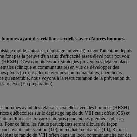
s hommes ayant des relations sexuelles avec d'autres hommes.
ge rapide, auto-test, dépistage universel) retient l'attention depuis
e font pas la preuve d'un taux d'efficacité assez élevé pour pouvoir
es (HRSH). C'est combinées aux stratégies préventives déjà en place
nnementales (clinique et communautaire) en vue de développer des
onnes pivots (p.ex. leader de groupes communautaires, chercheurs,
à ce qu'ensemble, nous voyons à la restructuration de la prévention du
 la relève. (En préparation)
z les hommes ayant des relations sexuelles avec des hommes (HRSH)
rices québécoises sur le dépistage rapide du VIH était offert (CS) et
 de renforcer les travaux entrepris pendant ces premières phases.
. Pour ce faire, les futurs participants seront alloués de façon
exuel avant l'intervention (T0), immédiatement après (T1), 3 mois
de dépistage rapide du VIH offert dans un local communautaire par des