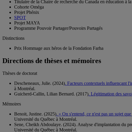
Titulaire de la Chaire de recherche du Canada en éducation à l
Cohorte Oméga
Projet Phénix
SPOT
Projet MAYA
Programme Pouvoir Partager/Pouvoirs Partagés
Distinctions
Prix Hommage aux héros de la Fondation Farha
Directions de thèses et mémoires
Thèses de doctorat
Descheneaux, Julie. (2024)
. Facteurs contextuels influençant l'
à Montréal.
Guicherd-Callin, Lilian Bernard. (2017)
. Légitimation des savo
Mémoires
Benoit, Justine. (2025)
. « On s'entend, ce n'est pas un sujet qu
Université du Québec à Montréal.
Sene, Cheikh Abdoulaye. (2024). Analyse d'implantation du prog
Université du Québec à Montréal.