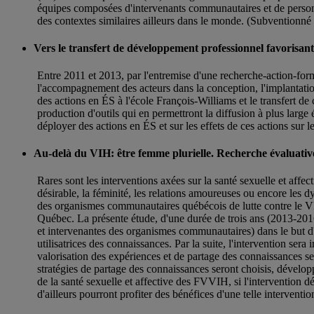
équipes composées d'intervenants communautaires et de personnel
des contextes similaires ailleurs dans le monde. (Subventionn
Vers le transfert de développement professionnel favorisan
Entre 2011 et 2013, par l'entremise d'une recherche-action-fo
l'accompagnement des acteurs dans la conception, l'implantation 
des actions en ÉS à l'école François-Williams et le transfert d
production d'outils qui en permettront la diffusion à plus large
déployer des actions en ÉS et sur les effets de ces actions su
Au-delà du VIH: être femme plurielle. Recherche évaluative
Rares sont les interventions axées sur la santé sexuelle et affe
désirable, la féminité, les relations amoureuses ou encore les 
des organismes communautaires québécois de lutte contre le 
Québec. La présente étude, d'une durée de trois ans (2013-2016,
et intervenantes des organismes communautaires) dans le but d'a
utilisatrices des connaissances. Par la suite, l'intervention se
valorisation des expériences et de partage des connaissances se
stratégies de partage des connaissances seront choisis, développ
de la santé sexuelle et affective des FVVIH, si l'intervention
d'ailleurs pourront profiter des bénéfices d'une telle interventio