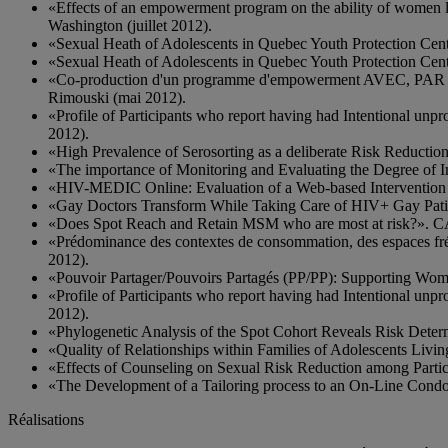
«Effects of an empowerment program on the ability of women l
Washington (juillet 2012).
«Sexual Heath of Adolescents in Quebec Youth Protection Cent
«Sexual Heath of Adolescents in Quebec Youth Protection Cent
«Co-production d'un programme d'empowerment AVEC, PAR et P
Rimouski (mai 2012).
«Profile of Participants who report having had Intentional unp
2012).
«High Prevalence of Serosorting as a deliberate Risk Reductio
«The importance of Monitoring and Evaluating the Degree of I
«HIV-MEDIC Online: Evaluation of a Web-based Intervention t
«Gay Doctors Transform While Taking Care of HIV+ Gay Pati
«Does Spot Reach and Retain MSM who are most at risk?». CA
«Prédominance des contextes de consommation, des espaces fréq
2012).
«Pouvoir Partager/Pouvoirs Partagés (PP/PP): Supporting Wo
«Profile of Participants who report having had Intentional unp
2012).
«Phylogenetic Analysis of the Spot Cohort Reveals Risk Dete
«Quality of Relationships within Families of Adolescents Livin
«Effects of Counseling on Sexual Risk Reduction among Parti
«The Development of a Tailoring process to an On-Line Cond
Réalisations