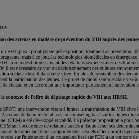
urs
tion des acteurs en matière de prévention du VIH auprès des jeune
H (p.ex : prophylaxie pré-exposition, treatment as prevention, dépista
orageante, mais à ce jour, les technologies biomédicales en émergence n
e du VIH au sein des hommes ayant des relations sexuelles avec des homm
ai. Or, il est nécessaire de voir au décloisonnement des cultures enviro
ation sociale s'inscrit dans cette visée. En plus de rassembler des pers
ent la participation des jeunes. Le projet de mobilisation sociale vise 
de chacun et en accordant une importance particulière à l'innovation et
s le contexte de l'offre de dépistage rapide du VIH aux HRSH.
e SPOT, une intervention visant à limiter la transmission du VIH che
. Au cours de la première phase, un counseling basé sur les lignes direct
nnel (CEM) a été développé et validé. La présente proposition a pour but
CEM sur l'occurrence de relations anales à risque et sur ses déterminants
ionnaire documentant leurs comportements sexuels et leur profil psychos
on repose sur l'intégration d'un counseling basé sur l'EM à un contexte 