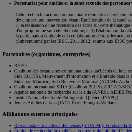
Partenariat pour améliorer la santé sexuelle des personnes 
Cette recherche-action communautaire réunit des chercheurs du
développer une intervention visant l'amélioration de la santé 
1) la réalisation d'une recension des écrits sur cette thématique 
d'un programme sur cette thématique; et 3) l'élaboration, la ré
la participation équitable et la collaboration de tous les acteu
(Subventionné par les IRSC, 2011-2012; soumis aux IRSC pour
Partenaires (organismes, entreprises)
RÉZO
Coalition des organismes communautaires québécois de lutte 
Sida (BLITS), Mouvement d'Information et d'Entraide dans la 
Sidaction Mauricie, Sida Bénévoles Montréal (ACCM), Arche de
Coalition international SIDA (Coalition PLUS), ARCAD-SIDA
Agence nationale de recherche sur le sida (ANRS), AIDES Fr
Institut National de Santé Publique du Québec (INSPQ)
Jeunes Adultes Gai-e-s (JAG), École François-Williams
Affiliations externes principales
Réseau sida et maladies infectieuses (SIDA-MI), Fonds de la
Équipe de recherche Sexualités et genres: Vulnérabilité Résili