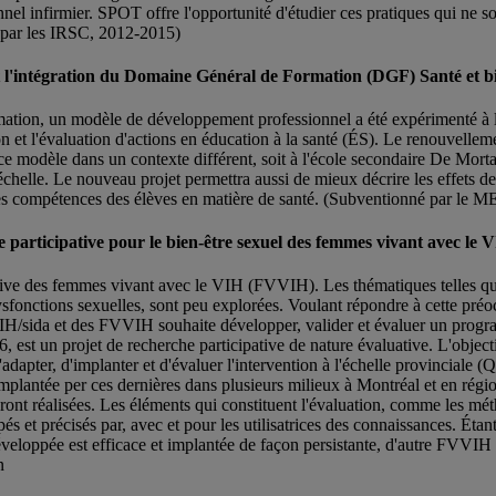
 infirmier. SPOT offre l'opportunité d'étudier ces pratiques qui ne son
é par les IRSC, 2012-2015)
t l'intégration du Domaine Général de Formation (DGF) Santé et bie
rmation, un modèle de développement professionnel a été expérimenté à 
et l'évaluation d'actions en éducation à la santé (ÉS). Le renouvellemen
e ce modèle dans un contexte différent, soit à l'école secondaire De Mort
 échelle. Le nouveau projet permettra aussi de mieux décrire les effets 
r les compétences des élèves en matière de santé. (Subventionné par le
 participative pour le bien-être sexuel des femmes vivant avec le
ctive des femmes vivant avec le VIH (FVVIH). Les thématiques telles que l
dysfonctions sexuelles, sont peu explorées. Voulant répondre à cette pr
VIH/sida et des FVVIH souhaite développer, valider et évaluer un pro
 est un projet de recherche participative de nature évaluative. L'object
dapter, d'implanter et d'évaluer l'intervention à l'échelle provinciale (
ra implantée per ces dernières dans plusieurs milieux à Montréal et en ré
ront réalisées. Les éléments qui constituent l'évaluation, comme les méth
és et précisés par, avec et pour les utilisatrices des connaissances. Éta
 développée est efficace et implantée de façon persistante, d'autre FVVI
n