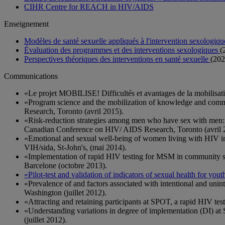
CIHR Centre for REACH in HIV/AIDS
Enseignement
Modèles de santé sexuelle appliqués à l'intervention sexologiq
Évaluation des programmes et des interventions sexologiques
(
Perspectives théoriques des interventions en santé sexuelle
(202
Communications
«Le projet MOBILISE! Difficultés et avantages de la mobilisa
«Program science and the mobilization of knowledge and comm
Research, Toronto (avril 2015).
«Risk-reduction strategies among men who have sex with men: a 
Canadian Conference on HIV/ AIDS Research, Toronto (avril 
«Emotional and sexual well-being of women living with HIV in
VIH/sida, St-John's, (mai 2014).
«Implementation of rapid HIV testing for MSM in community 
Barcelone (octobre 2013).
«Pilot-test and validation of indicators of sexual health for 
«Prevalence of and factors associated with intentional and un
Washington (juillet 2012).
«Attracting and retaining participants at SPOT, a rapid HIV te
«Understanding variations in degree of implementation (DI) a
(juillet 2012).